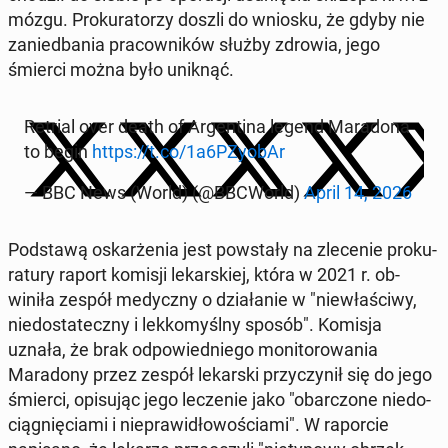
mózgu. Proku­ra­torzy doszli do wniosku, że gdyby nie
zanied­ba­nia pra­cown­ików służby zdrowia, jego
śmierci można było uniknąć.
Retrial over death of Ar­genti­na legend Maradona
to begin
https://t.co/1a6PZyobAr
— BBC News (World) (@BBC­World)
April 14, 2026
Pod­stawą os­karże­nia jest pow­stały na zlece­nie proku­
ratu­ry raport komisji lekarskiej, która w 2021 r. ob­
winiła zespół me­dy­czny o dzi­ałanie w "niewłaś­ci­wy,
niedostate­czny i lekkomyśl­ny sposób". Komisja
uznała, że brak odpowied­niego mon­i­torowa­nia
Maradony przez zespół lekars­ki przy­czynił się do jego
śmierci, opisu­jąc jego lecze­nie jako "obar­c­zone niedo­
ciąg­nię­ci­a­mi i niepraw­idłowoś­ci­a­mi". W ra­por­cie