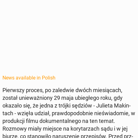
News available in Polish
Pier­wszy proces, po za­led­wie dwóch miesią­cach,
został unieważniony 29 maja ubiegłego roku, gdy
okazało się, że jedna z trójki sędziów - Julieta Mak­in­
tach - wzięła udział, praw­dopodob­nie nieświadomie, w
pro­dukcji filmu doku­men­tal­nego na ten temat.
Rozmowy miały miejsce na ko­ry­tarzach sądu i w jej
biurze, co stanow­iło narusze­nie przepisów. Przed prz­