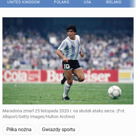
UNITED KINGDOM
POLAND
USA
IRELAND
Maradona zmarł 25 listopada 2020 r. na skutek ataku serca. (Fot.
Allsport/Getty Images/Hulton Archive)
Piłka nożna
Gwiazdy sportu