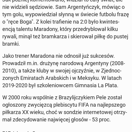
nie widzieli sędziowie. Sam Ar­gen­tyńczyk, mówiąc o
tym golu, wypowiedzi­ał słynną w świecie futbolu frazę
o "ręce Boga". Z kolei trafie­nie na 2:0 było kwin­tes­
encją talentu Maradony, który przedry­blował kilku
rywali, minął też bramkarza i skierował piłkę do pustej
bramki.
Jako trener Maradona nie odnosił już sukcesów.
Prowadz­ił m.in. drużynę nar­o­dową Ar­gen­tyny (2008-
2010), a także kluby w swojej ojczyźnie, w Zjed­noc­
zonych Emi­rat­ach Arab­s­kich i w Meksyku. W latach
2019-2020 był szkole­niow­cem Gim­na­sia La Plata.
W 2000 roku wspól­nie z Brazyli­jczykiem Pele został
ogłos­zony zwycięzcą plebis­cy­tu FIFA na na­jlep­szego
piłkarza XX wieku, choć w sondzie in­ter­ne­towej otrzy­
mał zde­cy­dowanie na­jwięcej głosów - 53 proc.