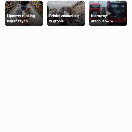
Lipcowy ranking
Bristol znalazł się
Kierowcy
najtańszych
w gronie
autobusów w
supermarketów
najlepszych
Londynie
kierunków podróży
zapowiadają strajki
na świecie