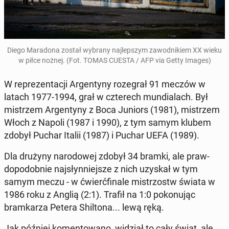
Diego Maradona został wybrany na­jlep­szym za­wod­nikiem XX wieku
w piłce nożnej. (Fot. TOMAS CUESTA / AFP via Getty Images)
W reprezen­tacji Ar­gen­tyny roze­grał 91 meczów w
latach 1977-1994, grał w czterech mundi­alach. Był
mis­trzem Ar­gen­tyny z Boca Juniors (1981), mis­trzem
Włoch z Napoli (1987 i 1990), z tym samym klubem
zdobył Puchar Italii (1987) i Puchar UEFA (1989).
Dla drużyny nar­o­dowej zdobył 34 bramki, ale praw­
dopodob­nie na­jsłyn­niejsze z nich uzyskał w tym
samym meczu - w ćwierć­fi­nale mis­tr­zostw świata w
1986 roku z Anglią (2:1). Trafił na 1:0 pokonu­jąc
bramkarza Petera Shiltona... lewą ręką.
Jak później ko­men­towano, widział to cały świat, ale