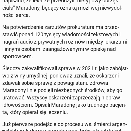
napisano, że lekarze przeoczyli "ni­ety­powy obrzęk
ciała" Maradony, będący oznaką możli­wej niewydol­
noś­ci serca.
Na potwierdze­nie zarzutów proku­ratu­ra ma przed­
staw­ić ponad 120 tysięcy wiado­moś­ci tek­stowych i
nagrań audio z pry­wat­nych rozmów między lekarza­mi
i innymi osobami zaan­gażowany­mi w opiekę nad
sportow­cem.
Śledczy za­k­wal­i­fikowali sprawę w 2021 r. jako zabójst­
wo z winy umyśl­nej, ponieważ uznali, że os­karżeni
zdawali sobie sprawę z powagi stanu zdrowia
Maradony i nie podjęli niezbęd­nych środków, aby go
ura­tować. Wszyscy os­karżeni za­przecza­ją niepraw­
idłowoś­ciom. Opisali Maradonę jako trud­nego pac­jen­
ta, który opierał się lecze­niu.
Już pier­wsze pode­jś­cie do procesu ws. śmierci ar­gen­