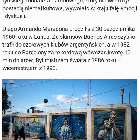
tyńskiego bo­hat­era nar­o­dowego, który dla wielu był
postacią niemal kultową, wywołało w kraju falę emocji
i dyskusji.
Diego Armando Maradona urodził się 30 październi­ka
1960 roku w Lanus. Ze slumsów Buenos Aires szybko
trafił do czołowych klubów ar­gen­tyńs­kich, a w 1982
roku do Barcelony za reko­r­dową wówczas kwotę 10
mln dolarów. Był mis­trzem świata z 1986 roku i
wicemistrzem z 1990.