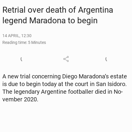
Retrial over death of Ar­genti­na
legend Maradona to begin
14 APRIL, 12:30
Reading time: 5 Minutes
A new trial con­cern­ing Diego Maradona’s estate
is due to begin today at the court in San Isidoro.
The leg­endary Ar­gen­tine foot­baller died in No­
vem­ber 2020.