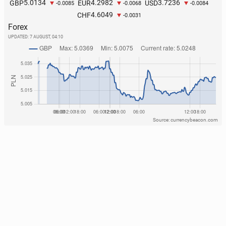
5.0134
4.2982
3.7236
GBP
EUR
USD
-0.0085
-0.0068
-0.0084
4.6049
CHF
-0.0031
Forex
UPDATED:
7 AUGUST, 04:10
Source: currencybeacon.com