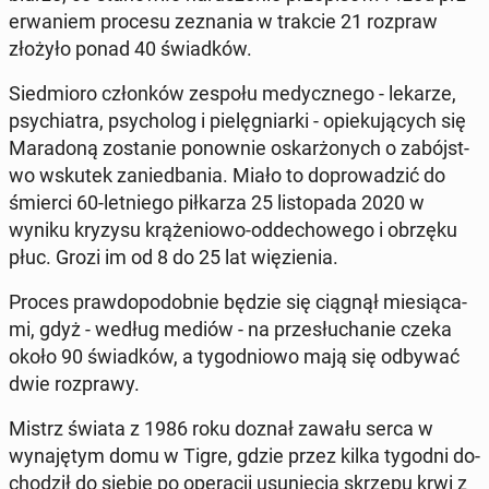
er­waniem procesu zez­na­nia w trakcie 21 rozpraw
złożyło ponad 40 świad­ków.
Sied­mioro członków zespołu me­dy­cznego - lekarze,
psy­chi­a­tra, psy­cholog i pielęg­niar­ki - opieku­ją­cych się
Maradoną zostanie ponown­ie os­karżonych o zabójst­
wo wskutek zanied­ba­nia. Miało to do­prowadz­ić do
śmierci 60-let­niego piłkarza 25 listopa­da 2020 w
wyniku kryzysu krąże­niowo-odd­e­chowego i obrzęku
płuc. Grozi im od 8 do 25 lat więzienia.
Proces praw­dopodob­nie będzie się ciągnął miesią­ca­
mi, gdyż - według mediów - na przesłuchanie czeka
około 90 świad­ków, a ty­god­niowo mają się odbywać
dwie rozprawy.
Mistrz świata z 1986 roku doznał zawału serca w
wyna­ję­tym domu w Tigre, gdzie przez kilka tygodni do­
chodz­ił do siebie po op­er­acji usunię­cia skrzepu krwi z