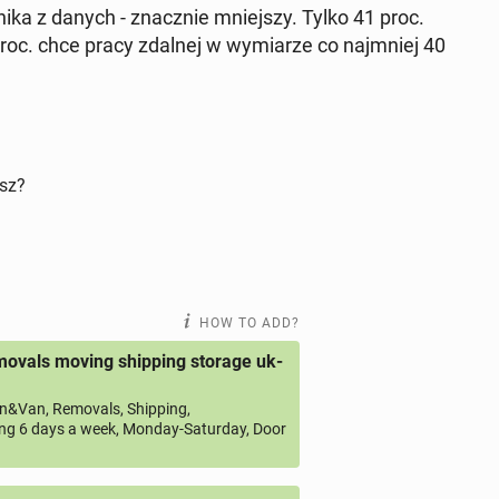
ynika z danych - znacznie mniejszy. Tylko 41 proc.
roc. chce pracy zdalnej w wymi­arze co na­jm­niej 40
isz?
HOW TO ADD?
ovals moving shipping storage uk-
&Van, Removals, Shipping,
ng 6 days a week, Monday-Saturday, Door