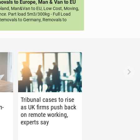
vals to Europe, Man & Van to EU
land, Man&Van to EU, Low Cost, Moving,
ce. Part load 5m3/300kg - Full Load
emovals to Germany, Removals to
Tri­bunal cases to rise
m­
as UK firms push back
on remote working,
experts say