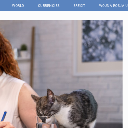
WORLD
CURRENCIES
BREXIT
WOJNA ROSJA-U