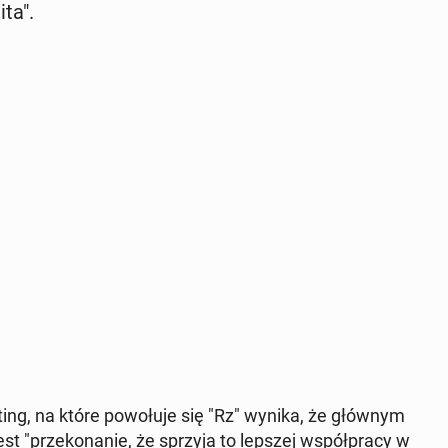
­ta".
t­ing, na które powołu­je się "Rz" wynika, że głównym
st "przeko­nanie, że sprzyja to lepszej współpra­cy w