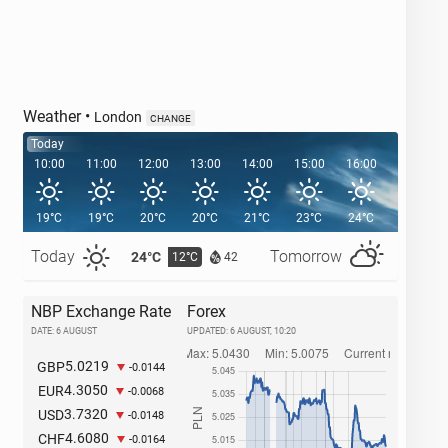
Weather
•
London
CHANGE
Today
10:00
11:00
12:00
13:00
14:00
15:00
16:00
17:00
19°C
19°C
20°C
20°C
21°C
23°C
24°C
24°C
Today
Tomorrow
24°C
27°C
12°C
1
42
NBP Exchange Rate
Forex
DATE: 6 AUGUST
UPDATED:
6 AUGUST, 10:20
5.0219
GBP
-0.0144
4.3050
EUR
-0.0068
3.7320
USD
-0.0148
4.6080
CHF
-0.0164