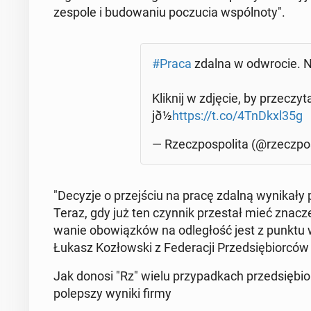
zespole i bu­dowa­niu poczu­cia wspól­no­ty".
#Praca
zdalna w odwro­cie. 
Kliknij w zdjęcie, by przeczy­
jð½
https://t.co/4TnDkxl35g
— Rzecz­pospoli­ta (@rzecz­po
"Decyzje o prze­jś­ciu na pracę zdalną wynikały
Teraz, gdy już ten czynnik przes­tał mieć znacze­
wanie obow­iązków na odległość jest z punktu wi
Łukasz Kozłows­ki z Fed­er­acji Przed­siębior­ców P
Jak donosi "Rz" wielu przy­pad­kach przed­siębio
polep­szy wyniki firmy