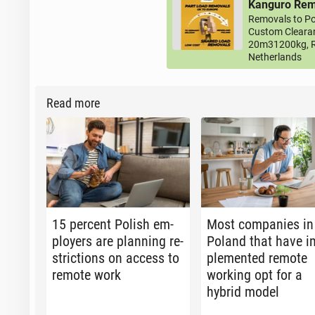
Kanguro Remo
Removals to Po
Custom Clearan
20m31200kg, R
Netherlands
Read more
15 percent Polish em­
Most com­pa­nies in
ploy­ers are plan­ning re­
Poland that have i
stric­tions on access to
ple­ment­ed remote
remote work
working opt for a
hybrid model