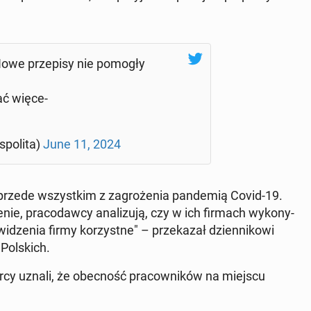
Nowe przepisy nie pomogły
tać więce­
spoli­ta)
June 11, 2024
 przede wszys­tkim z za­groże­nia pan­demią Covid-19.
nie, pra­co­daw­cy anal­izu­ją, czy w ich firmach wykony­
dzenia firmy ko­rzystne" – przekazał dzi­en­nikowi
ol­s­kich.
r­cy uznali, że obec­ność pra­cown­ików na miejscu