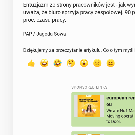
En­tuz­jazm ze strony pra­cown­ików jest - jak w
uważa, że biuro sprzyja pracy ze­społowej. 90 p
proc. czasu pracy.
PAP / Jagoda Sowa
Dziękujemy za przeczytanie artykułu. Co o tym myśl
SPONSORED LINKS
european rem
eu
We are No1 Man
Moving operati
to Door.