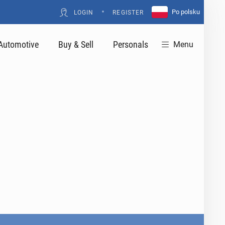
•
Po polsku
LOGIN
REGISTER
Automotive
Buy & Sell
Personals
Menu