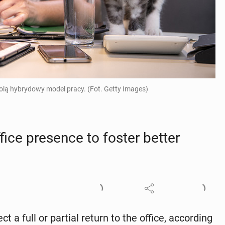
olą hybrydowy model pracy. (Fot. Getty Images)
ice pres­ence to foster better
 a full or partial return to the office, ac­cord­ing