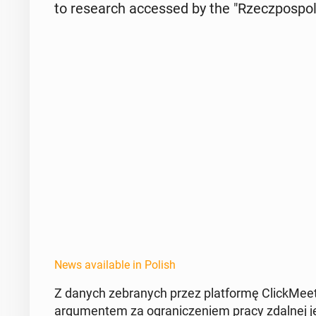
to re­search ac­cessed by the "Rzecz­pospoli
News available in Polish
Z danych ze­branych przez plat­for­mę Click­Mee
ar­gu­mentem za ogranicze­niem pracy zdalnej je