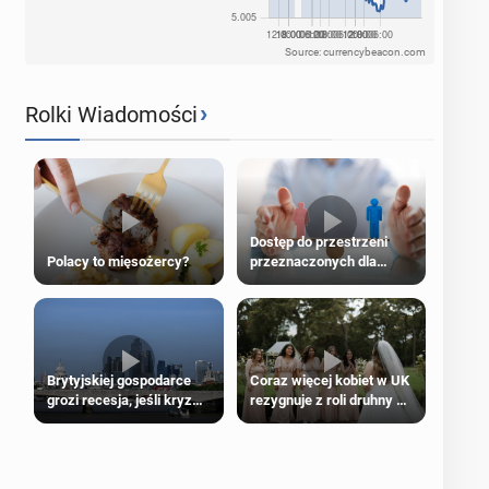
Source: currencybeacon.com
›
Rolki Wiadomości
Dostęp do przestrzeni
Polacy to mięsożercy?
przeznaczonych dla
jednej płci ma opierać się
wyłącznie na płci
biologicznej
Brytyjskiej gospodarce
Coraz więcej kobiet w UK
grozi recesja, jeśli kryzys
rezygnuje z roli druhny na
na Bliskim Wschodzie się
ślubie
przedłuży