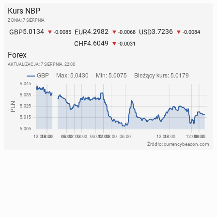
Kurs NBP
Z DNIA: 7 SIERPNIA
5.0134
4.2982
3.7236
GBP
EUR
USD
-0.0085
-0.0068
-0.0084
4.6049
CHF
-0.0031
Forex
AKTUALIZACJA:
7 SIERPNIA, 22:00
Źródło: currencybeacon.com