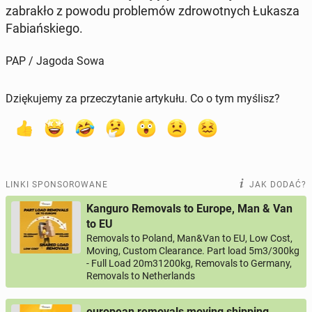
za­bra­kło z powodu pro­ble­mów zdro­wot­nych Łukasza
Fa­biań­skie­go.
PAP / Jagoda Sowa
Dziękujemy za przeczytanie artykułu. Co o tym myślisz?
LINKI SPONSOROWANE
JAK DODAĆ?
Kanguro Removals to Europe, Man & Van
to EU
Removals to Poland, Man&Van to EU, Low Cost,
Moving, Custom Clearance. Part load 5m3/300kg
- Full Load 20m31200kg, Removals to Germany,
Removals to Netherlands
european removals moving shipping