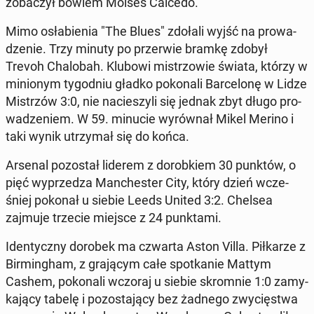
zo­ba­czył bowiem Moises Caicedo.
Mimo osła­bie­nia "The Blues" zdołali wyjść na pro­wa­
dze­nie. Trzy minuty po prze­rwie bramkę zdobył
Trevoh Cha­lo­bah. Klubowi mi­strzo­wie świata, którzy w
mi­nio­nym ty­go­dniu gładko po­ko­na­li Bar­ce­lo­nę w Lidze
Mi­strzów 3:0, nie na­cie­szy­li się jednak zbyt długo pro­
wa­dze­niem. W 59. minucie wy­rów­nał Mikel Merino i
taki wynik utrzy­mał się do końca.
Arsenal po­zo­stał liderem z do­rob­kiem 30 punktów, o
pięć wy­prze­dza Man­che­ster City, który dzień wcze­
śniej pokonał u siebie Leeds United 3:2. Chelsea
zajmuje trzecie miejsce z 24 punk­ta­mi.
Iden­tycz­ny dorobek ma czwarta Aston Villa. Pił­ka­rze z
Bir­ming­ham, z gra­ją­cym całe spo­tka­nie Mattym
Cashem, po­ko­na­li wczoraj u siebie skrom­nie 1:0 za­my­
ka­ją­cy tabelę i po­zo­sta­ją­cy bez żadnego zwy­cię­stwa