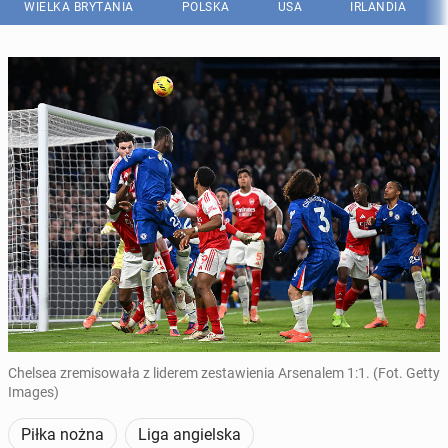
WIELKA BRYTANIA
POLSKA
USA
IRLANDIA
Chelsea zremisowała z liderem zestawienia Arsenalem 1:1. (Fot. Getty
Images)
Piłka nożna
Liga angielska