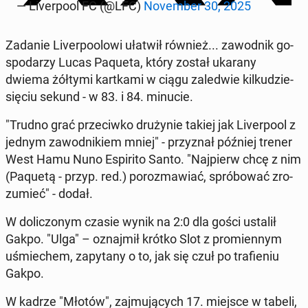
— Li­ver­po­ol FC (@LFC)
No­vem­ber 30, 2025
Zadanie Li­ver­po­olo­wi ułatwił również... za­wod­nik go­
spo­da­rzy Lucas Paqueta, który został ukarany
dwiema żółtymi kart­ka­mi w ciągu za­le­d­wie kil­ku­dzie­
się­ciu sekund - w 83. i 84. minucie.
"Trudno grać prze­ciw­ko dru­ży­nie takiej jak Li­ver­po­ol z
jednym za­wod­ni­kiem mniej" - przy­znał później trener
West Hamu Nuno Espi­ri­to Santo. "Naj­pierw chcę z nim
(Paquetą - przyp. red.) po­roz­ma­wiać, spró­bo­wać zro­
zu­mieć" - dodał.
W do­li­czo­nym czasie wynik na 2:0 dla gości ustalił
Gakpo. "Ulga" – oznaj­mił krótko Slot z pro­mien­nym
uśmie­chem, za­py­ta­ny o to, jak się czuł po tra­fie­niu
Gakpo.
W kadrze "Młotów", zaj­mu­ją­cych 17. miejsce w tabeli,