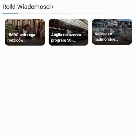
›
Rolki Wiadomości
Najlepsze
HMRC ostrzega
Anglia rozszerza
nadmorskie
rodziców
program 50-
miasteczko blisko
pobierających Child
procentowych
Londynu
Benefit. Mogą być
zniżek kolejowych
zobowiązani do
na 18-latków
zwrotu zasiłku