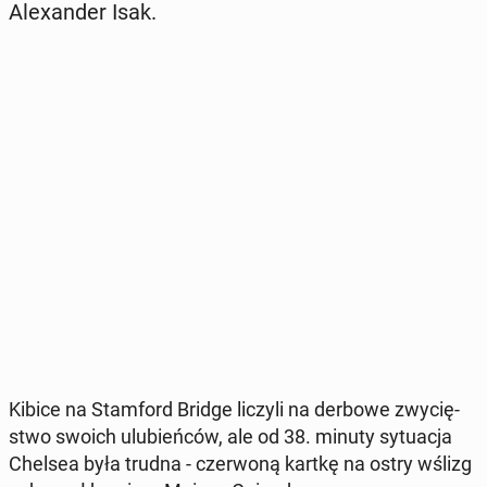
Ale­xan­der Isak.
Kibice na Stam­ford Bridge liczyli na derbowe zwy­cię­
stwo swoich ulu­bień­ców, ale od 38. minuty sy­tu­acja
Chelsea była trudna - czer­wo­ną kartkę na ostry wślizg