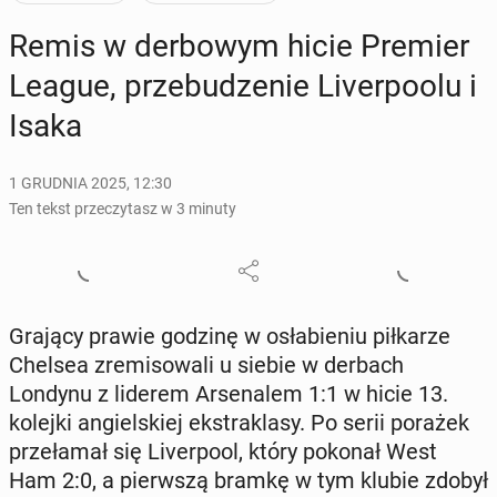
Remis w der­bo­wym hicie Premier
League, prze­bu­dze­nie Li­ver­po­olu i
Isaka
1 GRUDNIA 2025, 12:30
Ten tekst przeczytasz w 3 minuty
Grający prawie godzinę w osła­bie­niu pił­ka­rze
Chelsea zre­mi­so­wa­li u siebie w derbach
Londynu z liderem Ar­se­na­lem 1:1 w hicie 13.
kolejki an­giel­skiej eks­tra­kla­sy. Po serii porażek
prze­ła­mał się Li­ver­po­ol, który pokonał West
Ham 2:0, a pierw­szą bramkę w tym klubie zdobył