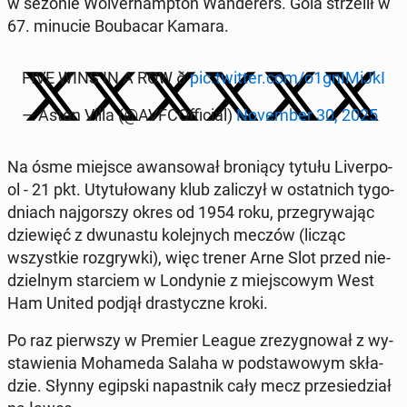
w sezonie Wo­lver­hamp­ton Wan­de­rers. Gola strze­lił w
67. minucie Bo­uba­car Kamara.
FIVE WINS IN A ROW ð️
pic.twitter.com/o1gnI­MiJ­kI
— Aston Villa (@AVF­COf­fi­cial)
No­vem­ber 30, 2025
Na ósme miejsce awan­so­wał bro­nią­cy tytułu Li­ver­po­
ol - 21 pkt. Uty­tu­ło­wa­ny klub za­li­czył w ostat­nich ty­go­
dniach naj­gor­szy okres od 1954 roku, prze­gry­wa­jąc
dzie­więć z dwu­na­stu ko­lej­nych meczów (licząc
wszyst­kie roz­gryw­ki), więc trener Arne Slot przed nie­
dziel­nym star­ciem w Lon­dy­nie z miej­sco­wym West
Ham United podjął dra­stycz­ne kroki.
Po raz pierw­szy w Premier League zre­zy­gno­wał z wy­
sta­wie­nia Mo­ha­me­da Salaha w pod­sta­wo­wym skła­
dzie. Słynny egipski na­past­nik cały mecz prze­sie­dział