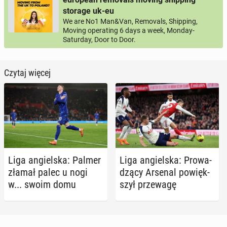
storage uk-eu
We are No1 Man&Van, Removals, Shipping,
Moving operating 6 days a week, Monday-
Saturday, Door to Door.
Czytaj więcej
Liga an­giel­ska: Palmer
Liga an­giel­ska: Pro­wa­
złamał palec u nogi
dzą­cy Arsenal po­więk­
w... swoim domu
szył prze­wa­gę