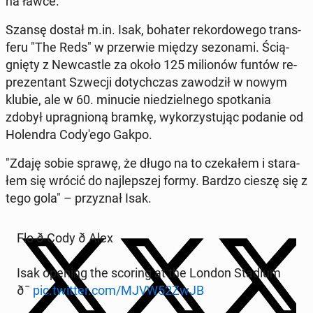
na ławce.
Szansę dostał m.in. Isak, bohater re­kor­do­we­go trans­
fe­ru "The Reds" w prze­rwie między se­zo­na­mi. Ścią­
gnię­ty z New­ca­stle za około 125 mi­lio­nów funtów re­
pre­zen­tant Szwecji do­tych­czas za­wo­dził w nowym
klubie, ale w 60. minucie nie­dziel­ne­go spo­tka­nia
zdobył upra­gnio­ną bramkę, wy­ko­rzy­stu­jąc podanie od
Ho­len­dra Co­dy­'e­go Gakpo.
"Zdaję sobie sprawę, że długo na to cze­ka­łem i sta­ra­
łem się wrócić do naj­lep­szej formy. Bardzo cieszę się z
tego gola" – przy­znał Isak.
Flo ð Cody ð Alex
Isak opening the scoring at the London Stadium
ð¯
pic.twitter.com/MJVW52ZwJB