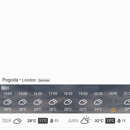
Pogoda
•
London
ZMIANA
Dziś
14:00
15:00
16:00
17:00
18:00
19:00
20:00
20:38
21:
28°C
28°C
28°C
28°C
28°C
26°C
24°C
23
Dziś
Jutro
28°C
32°C
11°C
15°C
35
18