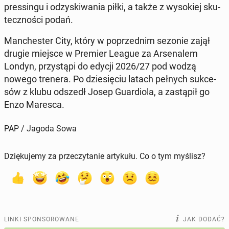
pres­sin­gu i od­zy­ski­wa­nia piłki, a także z wy­so­kiej sku­
tecz­no­ści podań.
Man­che­ster City, który w po­przed­nim sezonie zajął
drugie miejsce w Premier League za Ar­se­na­lem
Londyn, przy­stą­pi do edycji 2026/27 pod wodzą
nowego trenera. Po dzie­się­ciu latach pełnych suk­ce­
sów z klubu odszedł Josep Gu­ar­dio­la, a za­stą­pił go
Enzo Maresca.
PAP / Jagoda Sowa
Dziękujemy za przeczytanie artykułu. Co o tym myślisz?
LINKI SPONSOROWANE
JAK DODAĆ?