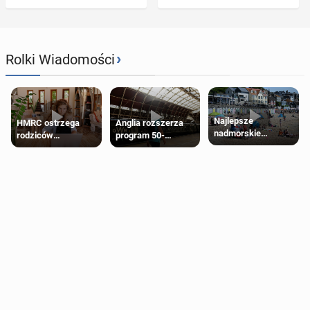
›
Rolki Wiadomości
Najlepsze
HMRC ostrzega
Anglia rozszerza
nadmorskie
rodziców
program 50-
miasteczko blisko
pobierających Child
procentowych
Londynu
Benefit. Mogą być
zniżek kolejowych
zobowiązani do
na 18-latków
zwrotu zasiłku