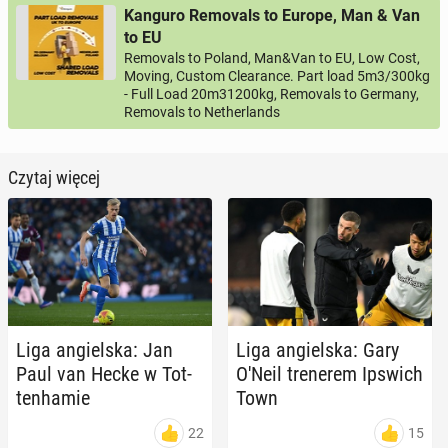
Kanguro Removals to Europe, Man & Van
to EU
Removals to Poland, Man&Van to EU, Low Cost,
Moving, Custom Clearance. Part load 5m3/300kg
- Full Load 20m31200kg, Removals to Germany,
Removals to Netherlands
Czytaj więcej
Liga an­giel­ska: Jan
Liga an­giel­ska: Gary
Paul van Hecke w Tot­
O'Neil tre­ne­rem Ipswich
ten­ha­mie
Town
22
15