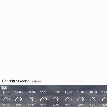
Pogoda
•
London
ZMIANA
Dziś
11:00
12:00
13:00
14:00
15:00
16:00
17:00
18:00
19:
23°C
23°C
24°C
25°C
26°C
28°C
28°C
27°C
24