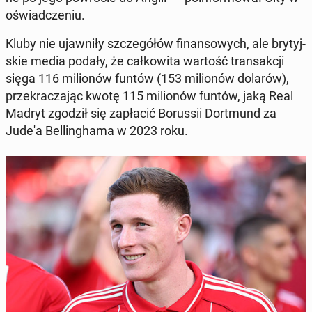
oświad­cze­niu.
Kluby nie ujaw­ni­ły szcze­gó­łów fi­nan­so­wych, ale bry­tyj­
skie media podały, że cał­ko­wi­ta wartość trans­ak­cji
sięga 116 mi­lio­nów funtów (153 mi­lio­nów dolarów),
prze­kra­cza­jąc kwotę 115 mi­lio­nów funtów, jaką Real
Madryt zgodził się za­pła­cić Bo­rus­sii Do­rt­mund za
Jude'a Bel­lin­gha­ma w 2023 roku.