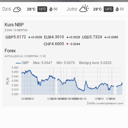
Dziś
Jutro
28°C
28°C
16°C
14°C
50
33
Kurs NBP
Z DNIA: 10 SIERPNIA
5.0172
4.3010
3.7324
GBP
EUR
USD
+0.0038
+0.0028
+0.0088
4.6005
CHF
-0.0044
Forex
AKTUALIZACJA:
10 SIERPNIA, 11:30
Źródło: currencybeacon.com