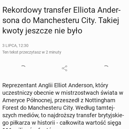
Re­kor­do­wy trans­fer Elliota An­der­
so­na do Man­che­ste­ru City. Takiej
kwoty jeszcze nie było
3 LIPCA, 12:30
Ten tekst przeczytasz w 2 minuty
Re­pre­zen­tant Anglii Elliot An­der­son, który
uczest­ni­czy obecnie w mi­strzo­stwach świata w
Ameryce Pół­noc­nej, prze­szedł z Not­tin­gham
Forest do Man­che­ste­ru City. Według tam­tej­
szych mediów, to naj­droż­szy trans­fer bry­tyj­skie­
go pił­ka­rza w hi­sto­rii - cał­ko­wi­ta wartość sięga