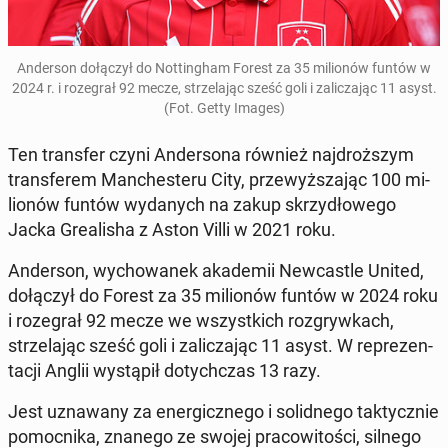
An­der­son do­łą­czył do Not­tin­gham Forest za 35 mi­lio­nów funtów w
2024 r. i ro­ze­grał 92 mecze, strze­la­jąc sześć goli i za­li­cza­jąc 11 asyst.
(Fot. Getty Images)
Ten trans­fer czyni An­der­so­na również naj­droż­szym
trans­fe­rem Man­che­ste­ru City, prze­wyż­sza­jąc 100 mi­
lio­nów funtów wy­da­nych na zakup skrzy­dło­we­go
Jacka Gre­ali­sha z Aston Villi w 2021 roku.
An­der­son, wy­cho­wa­nek aka­de­mii New­ca­stle United,
do­łą­czył do Forest za 35 mi­lio­nów funtów w 2024 roku
i ro­ze­grał 92 mecze we wszyst­kich roz­gryw­kach,
strze­la­jąc sześć goli i za­li­cza­jąc 11 asyst. W re­pre­zen­
ta­cji Anglii wy­stą­pił do­tych­czas 13 razy.
Jest uzna­wa­ny za ener­gicz­ne­go i so­lid­ne­go tak­tycz­nie
po­moc­ni­ka, znanego ze swojej pra­co­wi­to­ści, silnego