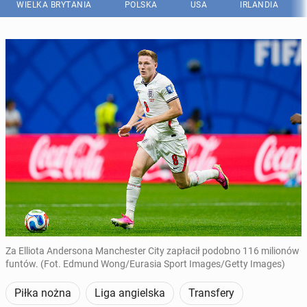
WIELKA BRYTANIA
POLSKA
USA
IRLANDIA
Za Elliota Andersona Manchester City zapłacił podobno 116 milionów
funtów. (Fot. Edmund Wong/Eurasia Sport Images/Getty Images)
Piłka nożna
Liga angielska
Transfery