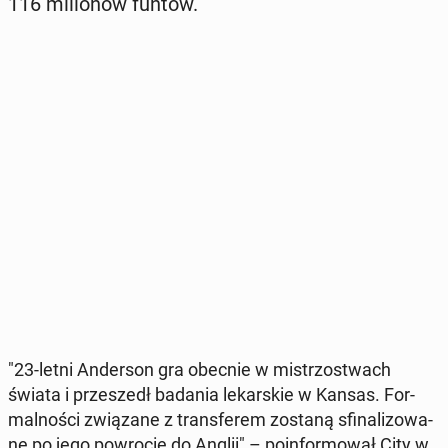
116 mi­lio­nów funtów.
"23-letni An­der­son gra obecnie w mi­strzo­stwach
świata i prze­szedł badania le­kar­skie w Kansas. For­
mal­no­ści zwią­za­ne z trans­fe­rem zostaną sfi­na­li­zo­wa­
ne po jego po­wro­cie do Anglii" – po­in­for­mo­wał City w