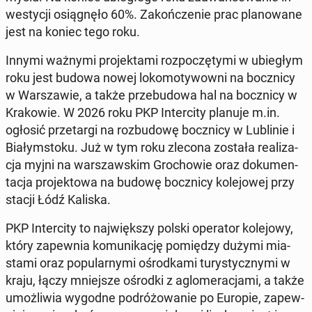
we­sty­cji osią­gnę­ło 60%. Za­koń­cze­nie prac pla­no­wa­ne
jest na koniec tego roku.
Innymi ważnymi pro­jek­ta­mi roz­po­czę­ty­mi w ubie­głym
roku jest budowa nowej lo­ko­mo­ty­wow­ni na bocz­ni­cy
w War­sza­wie, a także prze­bu­do­wa hal na bocz­ni­cy w
Kra­ko­wie. W 2026 roku PKP In­ter­ci­ty planuje m.in.
ogłosić prze­tar­gi na roz­bu­do­wę bocz­ni­cy w Lu­bli­nie i
Bia­łym­sto­ku. Już w tym roku zlecona została re­ali­za­
cja myjni na war­szaw­skim Gro­cho­wie oraz do­ku­men­
ta­cja pro­jek­to­wa na budowę bocz­ni­cy ko­le­jo­wej przy
stacji Łódź Kaliska.
PKP In­ter­ci­ty to naj­więk­szy polski ope­ra­tor ko­le­jo­wy,
który za­pew­nia ko­mu­ni­ka­cję po­mię­dzy dużymi mia­
sta­mi oraz po­pu­lar­ny­mi ośrod­ka­mi tu­ry­stycz­ny­mi w
kraju, łączy mniej­sze ośrodki z aglo­me­ra­cja­mi, a także
umoż­li­wia wygodne po­dró­żo­wa­nie po Europie, za­pew­