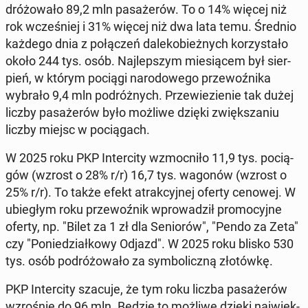
dró­żo­wa­ło 89,2 mln pa­sa­że­rów. To o 14% więcej niż
rok wcze­śniej i 31% więcej niż dwa lata temu. Średnio
każdego dnia z po­łą­czeń da­le­ko­bież­nych ko­rzy­sta­ło
około 244 tys. osób. Naj­lep­szym mie­sią­cem był sier­
pień, w którym pociągi na­ro­do­we­go prze­woź­ni­ka
wybrało 9,4 mln po­dróż­nych. Prze­wie­zie­nie tak dużej
liczby pa­sa­że­rów było możliwe dzięki zwięk­sza­niu
liczby miejsc w po­cią­gach.
W 2025 roku PKP In­ter­ci­ty wzmoc­ni­ło 11,9 tys. po­cią­
gów (wzrost o 28% r/r) 16,7 tys. wagonów (wzrost o
25% r/r). To także efekt atrak­cyj­nej oferty cenowej. W
ubie­głym roku prze­woź­nik wpro­wa­dził pro­mo­cyj­ne
oferty, np. "Bilet za 1 zł dla Se­nio­rów", "Pendo za Zeta"
czy "Po­nie­dział­ko­wy Odjazd". W 2025 roku blisko 530
tys. osób po­dró­żo­wa­ło za sym­bo­licz­ną zło­tów­kę.
PKP In­ter­ci­ty szacuje, że tym roku liczba pa­sa­że­rów
wzro­śnie do 96 mln. Będzie to możliwe dzięki naj­więk­