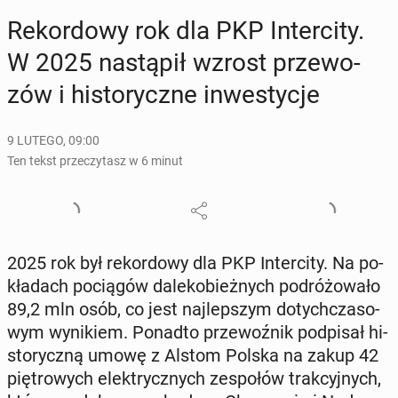
Re­kor­do­wy rok dla PKP In­ter­ci­ty.
W 2025 na­stą­pił wzrost prze­wo­
zów i hi­sto­rycz­ne in­we­sty­cje
9 LUTEGO, 09:00
Ten tekst przeczytasz w 6 minut
2025 rok był re­kor­do­wy dla PKP In­ter­ci­ty. Na po­
kła­dach po­cią­gów da­le­ko­bież­nych po­dró­żo­wa­ło
89,2 mln osób, co jest naj­lep­szym do­tych­cza­so­
wym wy­ni­kiem. Ponadto prze­woź­nik pod­pi­sał hi­
sto­rycz­ną umowę z Alstom Polska na zakup 42
pię­tro­wych elek­trycz­nych ze­spo­łów trak­cyj­nych,