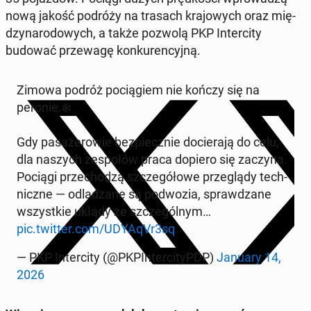
nową jakość podróży na trasach kra­jo­wych oraz mię­
dzy­na­ro­do­wych, a także pozwolą PKP In­ter­ci­ty
budować prze­wa­gę kon­ku­ren­cyj­ną.
Zimowa podróż po­cią­giem nie kończy się na
peronie.❄️
Gdy pa­sa­że­ro­wie bez­piecz­nie do­cie­ra­ją do celu,
dla naszych ze­spo­łów praca dopiero się zaczyna.
Pociągi prze­cho­dzą szcze­gó­ło­we prze­glą­dy tech­
nicz­ne — od­la­dza­ne są pod­wo­zia, spraw­dza­ne
wszyst­kie układy ze szcze­gól­nym…
pic.twitter.com/UDYAqVr3sq
— PKP In­ter­ci­ty (@PKPIn­ter­ci­tyPDP)
January 14,
2026