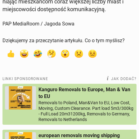
nia­jąc miesz­kań­com coraz więk­szej liczby miast i
miej­sco­wo­ści do­stęp­ność ko­mu­ni­ka­cyj­ną.
PAP MediaRoom / Jagoda Sowa
Dziękujemy za przeczytanie artykułu. Co o tym myślisz?
LINKI SPONSOROWANE
JAK DODAĆ?
Kanguro Removals to Europe, Man & Van
to EU
Removals to Poland, Man&Van to EU, Low Cost,
Moving, Custom Clearance. Part load 5m3/300kg
- Full Load 20m31200kg, Removals to Germany,
Removals to Netherlands
european removals moving shipping