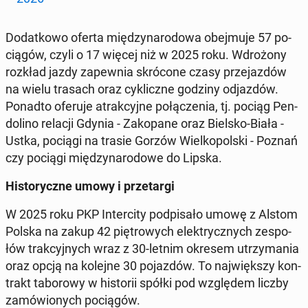
Do­dat­ko­wo oferta mię­dzy­na­ro­do­wa obej­mu­je 57 po­
cią­gów, czyli o 17 więcej niż w 2025 roku. Wdro­żo­ny
rozkład jazdy za­pew­nia skró­co­ne czasy prze­jaz­dów
na wielu trasach oraz cy­klicz­ne godziny od­jaz­dów.
Ponadto oferuje atrak­cyj­ne po­łą­cze­nia, tj. pociąg Pen­
do­li­no relacji Gdynia - Za­ko­pa­ne oraz Bielsko-Biała -
Ustka, pociągi na trasie Gorzów Wiel­ko­pol­ski - Poznań
czy pociągi mię­dzy­na­ro­do­we do Lipska.
Hi­sto­rycz­ne umowy i prze­tar­gi
W 2025 roku PKP In­ter­ci­ty pod­pi­sa­ło umowę z Alstom
Polska na zakup 42 pię­tro­wych elek­trycz­nych ze­spo­
łów trak­cyj­nych wraz z 30-letnim okresem utrzy­ma­nia
oraz opcją na kolejne 30 po­jaz­dów. To naj­więk­szy kon­
trakt ta­bo­ro­wy w hi­sto­rii spółki pod wzglę­dem liczby
za­mó­wio­nych po­cią­gów.