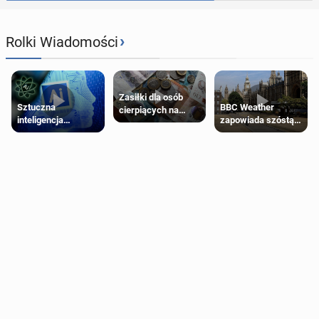
›
Rolki Wiadomości
Zasiłki dla osób
Sztuczna
BBC Weather
cierpiących na
inteligencja
zapowiada szóstą
schorzenia
próbowała oszukać
falę upałów w
psychiczne
człowieka
Londynie