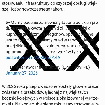
sto­so­wa­niu in­fra­struk­tu­ry do szyb­szej obsługi więk­
szej liczby no­wo­cze­sne­go taboru.
ð¬Ma­my obecnie za­mó­wio­ny tabor u pol­skich pro­
du­cen­tów na kwotę 16,5 mld zł. Jeśli chodzi o
kupno za­gra­nicz­nych wagonów, spo­wo­do­wa­ne
jest to tym, że za­sta­li­śmy braki w taborze, kiedy
prze­ję­li­śmy władze, a za­in­te­re­so­wa­nie koleją jest
ogromne! W 2025 rok z prze­wo­zów tylko…
pic.twitter.com/AoSbmZZ­zIA
— Mi­ni­ster­stwo In­fra­struk­tu­ry (@MI_GOV_PL)
January 27, 2026
W 2025 roku prze­pro­wa­dzo­ne zostały główne prace
zwią­za­ne z prze­bu­do­wą jednej z naj­więk­szych
bocznic ko­le­jo­wych w Polsce zlo­ka­li­zo­wa­nej w Prze­
my­ślu. Na koniec ubie­głe­go roku za­awan­so­wa­nie in­