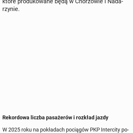
które pro­du­ko­wa­ne będą w Cho­rzo­wie i Nada­
rzy­nie.
Re­kor­do­wa liczba pa­sa­że­rów i rozkład jazdy
W 2025 roku na po­kła­dach po­cią­gów PKP In­ter­ci­ty po­