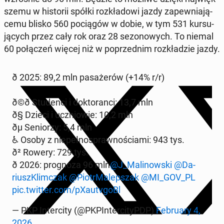
sze­mu w hi­sto­rii spółki roz­kła­do­wi jazdy za­pew­nia­ją­
ce­mu blisko 560 po­cią­gów w dobie, w tym 531 kur­su­
ją­cych przez cały rok oraz 28 se­zo­no­wych. To niemal
60 po­łą­czeń więcej niż w po­przed­nim roz­kła­dzie jazdy.
ð 2025: 89,2 mln pa­sa­że­rów (+14% r/r)
ð©‍ð Stu­den­ci i dok­to­ran­ci: 13,7 mln
ð§ Dzieci i ucznio­wie: 10,2 mln
ðµ Se­nio­rzy: 5,4 mln
♿ Osoby z nie­peł­no­spraw­no­ścia­mi: 943 tys.
ð² Rowery: 729 tys.
ð 2026: pro­gno­za 96 mln
@J_Ma­li­now­ski
@Da­
riusz­Klim­czak
@Pio­tr­Ma­lep­szak
@MI_GOV_PL
pic.twitter.com/pXau­tvgoBl
— PKP In­ter­ci­ty (@PKPIn­ter­ci­tyPDP)
Fe­bru­ary 4,
2026