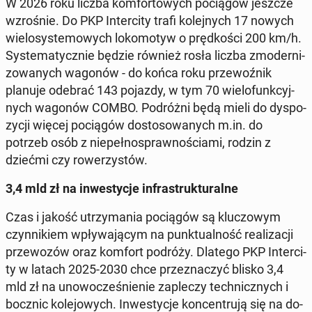
W 2026 roku liczba kom­for­to­wych po­cią­gów jeszcze
wzro­śnie. Do PKP In­ter­ci­ty trafi ko­lej­nych 17 nowych
wie­lo­sys­te­mo­wych lo­ko­mo­tyw o pręd­ko­ści 200 km/h.
Sys­te­ma­tycz­nie będzie również rosła liczba zmo­der­ni­
zo­wa­nych wagonów - do końca roku prze­woź­nik
planuje odebrać 143 pojazdy, w tym 70 wie­lo­funk­cyj­
nych wagonów COMBO. Po­dróż­ni będą mieli do dys­po­
zy­cji więcej po­cią­gów do­sto­so­wa­nych m.in. do
potrzeb osób z nie­peł­no­spraw­no­ścia­mi, rodzin z
dziećmi czy ro­we­rzy­stów.
3,4 mld zł na in­we­sty­cje in­fra­struk­tu­ral­ne
Czas i jakość utrzy­ma­nia po­cią­gów są klu­czo­wym
czyn­ni­kiem wpły­wa­ją­cym na punk­tu­al­ność re­ali­za­cji
prze­wo­zów oraz komfort podróży. Dlatego PKP In­ter­ci­
ty w latach 2025-2030 chce prze­zna­czyć blisko 3,4
mld zł na uno­wo­cze­śnie­nie za­ple­czy tech­nicz­nych i
bocznic ko­le­jo­wych. In­we­sty­cje kon­cen­tru­ją się na do­