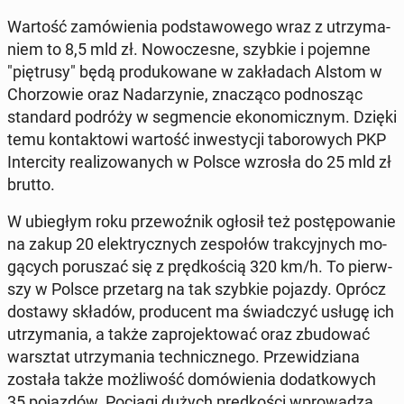
Wartość za­mó­wie­nia pod­sta­wo­we­go wraz z utrzy­ma­
niem to 8,5 mld zł. No­wo­cze­sne, szybkie i pojemne
"pię­tru­sy" będą pro­du­ko­wa­ne w za­kła­dach Alstom w
Cho­rzo­wie oraz Nada­rzy­nie, zna­czą­co pod­no­sząc
stan­dard podróży w seg­men­cie eko­no­micz­nym. Dzięki
temu kon­tak­to­wi wartość in­we­sty­cji ta­bo­ro­wych PKP
In­ter­ci­ty re­ali­zo­wa­nych w Polsce wzrosła do 25 mld zł
brutto.
W ubie­głym roku prze­woź­nik ogłosił też po­stę­po­wa­nie
na zakup 20 elek­trycz­nych ze­spo­łów trak­cyj­nych mo­
gą­cych po­ru­szać się z pręd­ko­ścią 320 km/h. To pierw­
szy w Polsce prze­targ na tak szybkie pojazdy. Oprócz
dostawy składów, pro­du­cent ma świad­czyć usługę ich
utrzy­ma­nia, a także za­pro­jek­to­wać oraz zbu­do­wać
warsz­tat utrzy­ma­nia tech­nicz­ne­go. Prze­wi­dzia­na
została także moż­li­wość do­mó­wie­nia do­dat­ko­wych
35 po­jaz­dów. Pociągi dużych pręd­ko­ści wpro­wa­dzą