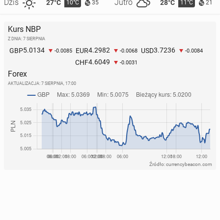
Dziś
Jutro
27°C
28°C
10°C
11°C
35
21
Kurs NBP
Z DNIA: 7 SIERPNIA
5.0134
4.2982
3.7236
GBP
EUR
USD
-0.0085
-0.0068
-0.0084
4.6049
CHF
-0.0031
Forex
AKTUALIZACJA:
7 SIERPNIA, 17:00
Źródło: currencybeacon.com