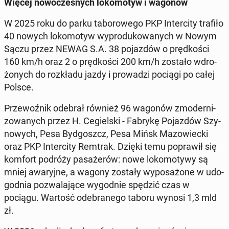
Więcej no­wo­cze­snych lo­ko­mo­tyw i wagonów
W 2025 roku do parku ta­bo­ro­we­go PKP In­ter­ci­ty trafiło
40 nowych lo­ko­mo­tyw wy­pro­du­ko­wa­nych w Nowym
Sączu przez NEWAG S.A. 38 po­jaz­dów o pręd­ko­ści
160 km/h oraz 2 o pręd­ko­ści 200 km/h zostało wdro­
żo­nych do roz­kła­du jazdy i pro­wa­dzi pociągi po całej
Polsce.
Prze­woź­nik odebrał również 96 wagonów zmo­der­ni­
zo­wa­nych przez H. Ce­giel­ski - Fabrykę Po­jaz­dów Szy­
no­wych, Pesa Byd­goszcz, Pesa Mińsk Ma­zo­wiec­ki
oraz PKP In­ter­ci­ty Remtrak. Dzięki temu po­pra­wił się
komfort podróży pa­sa­że­rów: nowe lo­ko­mo­ty­wy są
mniej awa­ryj­ne, a wagony zostały wy­po­sa­żo­ne w udo­
god­nia po­zwa­la­ją­ce wy­god­nie spędzić czas w
pociągu. Wartość ode­bra­ne­go taboru wynosi 1,3 mld
zł.