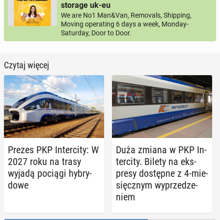
storage uk-eu
We are No1 Man&Van, Removals, Shipping,
Moving operating 6 days a week, Monday-
Saturday, Door to Door.
Czytaj więcej
Prezes PKP In­ter­ci­ty: W
Duża zmiana w PKP In­
2027 roku na trasy
ter­ci­ty. Bilety na eks­
wyjadą pociągi hy­bry­
pre­sy do­stęp­ne z 4-mie­
do­we
sięcz­nym wy­prze­dze­
niem