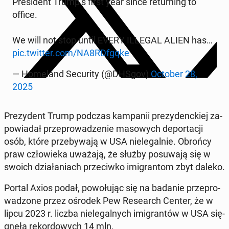
Pre­si­dent Trump’s first year since re­tur­ning to
office.
We will not stop until EVERY ILLEGAL ALIEN has…
pic.twitter.com/NA8RDfgqke
— Ho­me­land Se­cu­ri­ty (@DHSgov)
October 28,
2025
Pre­zy­dent Trump podczas kam­pa­nii pre­zy­denc­kiej za­
po­wia­dał prze­pro­wa­dze­nie ma­so­wych de­por­ta­cji
osób, które prze­by­wa­ją w USA nie­le­gal­nie. Obrońcy
praw czło­wie­ka uważają, że służby po­su­wa­ją się w
swoich dzia­ła­niach prze­ciw­ko imi­gran­tom zbyt daleko.
Portal Axios podał, po­wo­łu­jąc się na badanie prze­pro­
wa­dzo­ne przez ośrodek Pew Re­se­arch Center, że w
lipcu 2023 r. liczba nie­le­gal­nych imi­gran­tów w USA się­
gnę­ła re­kor­do­wych 14 mln.