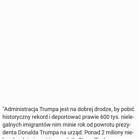
"Ad­mi­ni­stra­cja Trumpa jest na dobrej drodze, by pobić
hi­sto­rycz­ny rekord i de­por­to­wać prawie 600 tys. nie­le­
gal­nych imi­gran­tów nim minie rok od powrotu pre­zy­
den­ta Donalda Trumpa na urząd. Ponad 2 miliony nie­