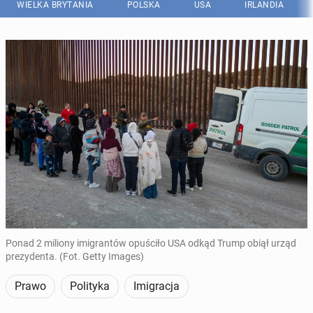
WIELKA BRYTANIA
POLSKA
USA
IRLANDIA
Ponad 2 miliony imigrantów opuściło USA odkąd Trump obiął urząd
prezydenta. (Fot. Getty Images)
Prawo
Polityka
Imigracja