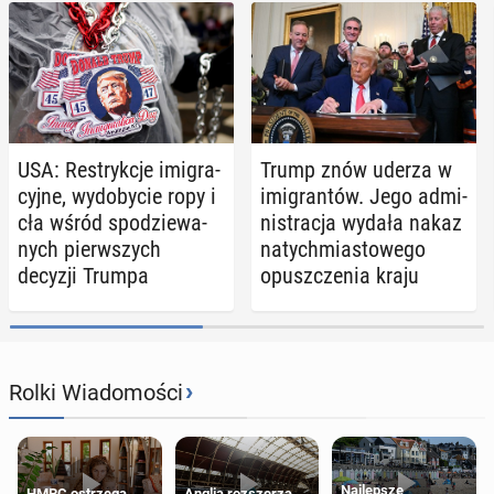
USA: Re­stryk­cje imi­gra­
Trump znów uderza w
cyj­ne, wy­do­by­cie ropy i
imi­gran­tów. Jego ad­mi­
cła wśród spo­dzie­wa­
ni­stra­cja wydała nakaz
nych pierw­szych
na­tych­mia­sto­we­go
decyzji Trumpa
opusz­cze­nia kraju
›
Rolki Wiadomości
Najlepsze
HMRC ostrzega
Anglia rozszerza