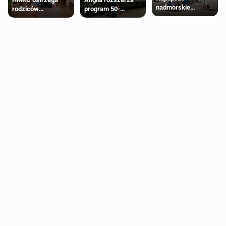
nadmorskie
rodziców
program 50-
miasteczko blisko
pobierających Child
procentowych
Londynu
Benefit. Mogą być
zniżek kolejowych
zobowiązani do
na 18-latków
zwrotu zasiłku