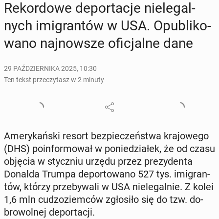
Re­kor­do­we de­por­ta­cje nie­le­gal­
nych imi­gran­tów w USA. Opu­bli­ko­
wa­no naj­now­sze ofi­cjal­ne dane
29 PAŹDZIERNIKA 2025, 10:30
Ten tekst przeczytasz w 2 minuty
Ame­ry­kań­ski resort bez­pie­czeń­stwa kra­jo­we­go
(DHS) po­in­for­mo­wał w po­nie­dzia­łek, że od czasu
objęcia w stycz­niu urzędu przez pre­zy­den­ta
Donalda Trumpa de­por­to­wa­no 527 tys. imi­gran­
tów, którzy prze­by­wa­li w USA nie­le­gal­nie. Z kolei
1,6 mln cu­dzo­ziem­ców zgło­si­ło się do tzw. do­
bro­wol­nej de­por­ta­cji.