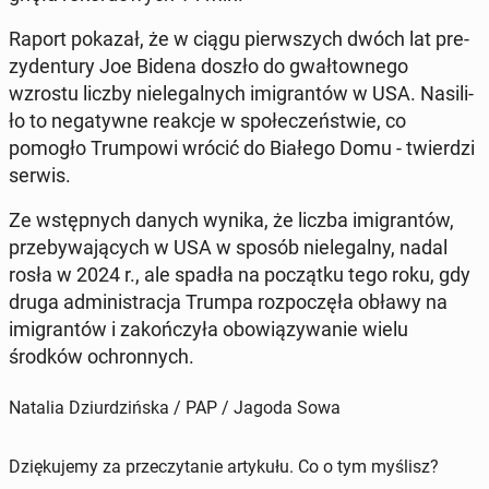
Raport pokazał, że w ciągu pierw­szych dwóch lat pre­
zy­den­tu­ry Joe Bidena doszło do gwał­tow­ne­go
wzrostu liczby nie­le­gal­nych imi­gran­tów w USA. Na­si­li­
ło to ne­ga­tyw­ne reakcje w spo­łe­czeń­stwie, co
pomogło Trum­po­wi wrócić do Białego Domu - twier­dzi
serwis.
Ze wstęp­nych danych wynika, że liczba imi­gran­tów,
prze­by­wa­ją­cych w USA w sposób nie­le­gal­ny, nadal
rosła w 2024 r., ale spadła na po­cząt­ku tego roku, gdy
druga ad­mi­ni­stra­cja Trumpa roz­po­czę­ła obławy na
imi­gran­tów i za­koń­czy­ła obo­wią­zy­wa­nie wielu
środków ochron­nych.
Natalia Dziurdzińska / PAP / Jagoda Sowa
Dziękujemy za przeczytanie artykułu. Co o tym myślisz?