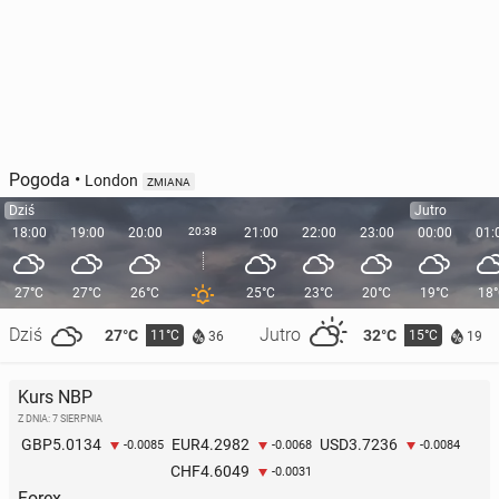
Pogoda
•
London
ZMIANA
Dziś
Jutro
18:00
19:00
20:00
20:38
21:00
22:00
23:00
00:00
01:
27°C
27°C
26°C
25°C
23°C
20°C
19°C
18
Dziś
Jutro
27°C
32°C
11°C
15°C
36
19
Kurs NBP
Z DNIA: 7 SIERPNIA
5.0134
4.2982
3.7236
GBP
EUR
USD
-0.0085
-0.0068
-0.0084
4.6049
CHF
-0.0031
Forex