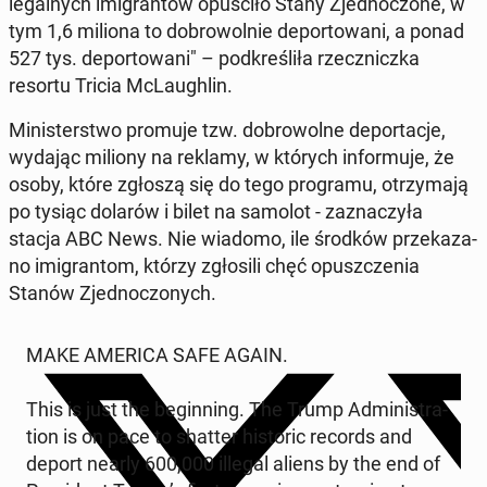
le­gal­nych imi­gran­tów opu­ści­ło Stany Zjed­no­czo­ne, w
tym 1,6 miliona to do­bro­wol­nie de­por­to­wa­ni, a ponad
527 tys. de­por­to­wa­ni" – pod­kre­śli­ła rzecz­nicz­ka
resortu Tricia McLau­gh­lin.
Mi­ni­ster­stwo promuje tzw. do­bro­wol­ne de­por­ta­cje,
wydając miliony na reklamy, w których in­for­mu­je, że
osoby, które zgłoszą się do tego pro­gra­mu, otrzy­ma­ją
po tysiąc dolarów i bilet na samolot - za­zna­czy­ła
stacja ABC News. Nie wiadomo, ile środków prze­ka­za­
no imi­gran­tom, którzy zgło­si­li chęć opusz­cze­nia
Stanów Zjed­no­czo­nych.
MAKE AMERICA SAFE AGAIN.
This is just the be­gin­ning. The Trump Ad­mi­ni­stra­
tion is on pace to shatter hi­sto­ric records and
deport nearly 600,000 illegal aliens by the end of