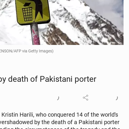
STENSON/AFP via Getty Images)
 death of Pak­istani porter
Kristin Harili, who con­quered 14 of the world's
er­shad­owed by the death of a Pak­istani porter