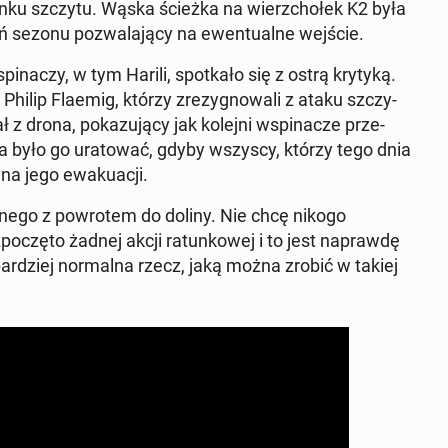
ku szczytu. Wąska ścieżka na wierz­chołek K2 była
eń sezonu pozwala­ją­cy na ewen­tu­alne wejście.
aczy, w tym Harili, spotkało się z ostrą krytyką.
ec Philip Flaemig, którzy zrezyg­nowali z ataku szczy­
ał z drona, pokazu­ją­cy jak kolejni wspinacze prze­
było go ura­tować, gdyby wszyscy, którzy tego dnia
ę na jego ewakuacji.
rannego z powrotem do doliny. Nie chcę nikogo
zpoczę­to żadnej akcji ratunkowej i to jest naprawdę
bardziej nor­mal­na rzecz, jaką można zrobić w takiej