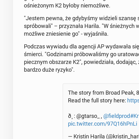
ośnieżonym K2 byłoby niemożli­we.
"Jestem pewna, że gdy­byśmy widzieli szansę 
spróbowali" – przyz­nała Harila. "W śnieżnych w
możliwe zniesie­nie go" - wy­jaśniła.
Podczas wywiadu dla agencji AP wydawała się b
śmierci. "Godz­i­na­mi próbowal­iśmy go ura­towa
piecznym ob­szarze K2", powiedzi­ała, dodając, ż
bardzo duże ryzyko".
The story from Broad Peak, 
Read the full story here:
http
ð¸ : @gtarso_ ,
@field­prod
#Kri
pic.twitter.com/97Q16hPnLi
— Kristin Harila (@kristin_har