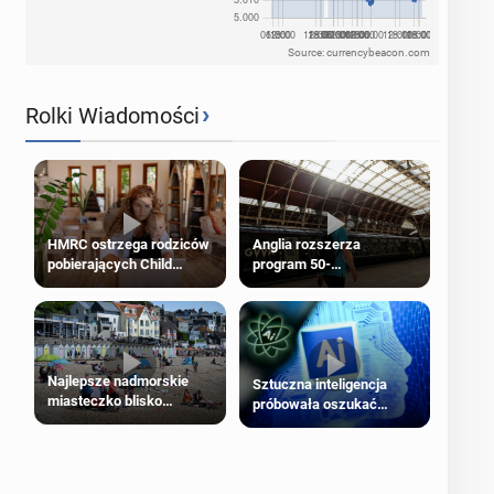
Source: currencybeacon.com
›
Rolki Wiadomości
HMRC ostrzega rodziców
Anglia rozszerza
pobierających Child
program 50-
Benefit. Mogą być
procentowych zniżek
zobowiązani do zwrotu
kolejowych na 18-latków
zasiłku
Najlepsze nadmorskie
Sztuczna inteligencja
miasteczko blisko
próbowała oszukać
Londynu
człowieka