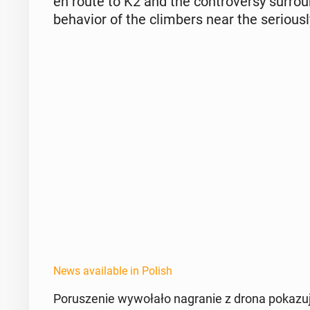
en route to K2 and the con­tro­ver­sy sur­ro
be­hav­ior of the climbers near the se­ri­ous
News available in Polish
Porusze­nie wywołało na­granie z drona pokazu­j