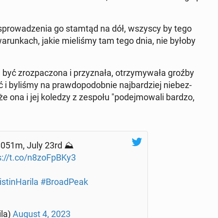
sprowadzenia go stamtąd na dół, wszyscy by tego
arunk­ach, jakie mieliśmy tam tego dnia, nie byłoby
yć zroz­pac­zona i przyz­nała, otrzymy­wała groźby
ć i byliśmy na praw­dopodob­nie na­jbardziej niebez­
e ona i jej koledzy z zespołu "pode­j­mowali bardzo,
8051m, July 23rd ⛰️
s://t.co/n8zoFpBKy3
stin­Har­i­la
#Broad­Peak
ila)
August 4, 2023