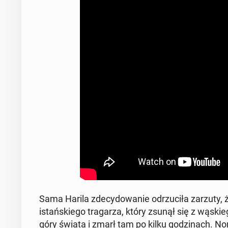
Sama Harila zde­cy­dowanie odrzu­ciła zarzuty, 
istańskiego tra­garza, który zsunął się z wąskie
góry świata i zmarł tam po kilku godz­i­nach. Nor