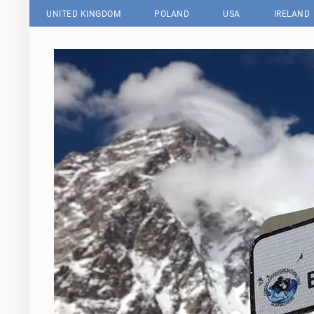
UNITED KINGDOM
POLAND
USA
IRELAND