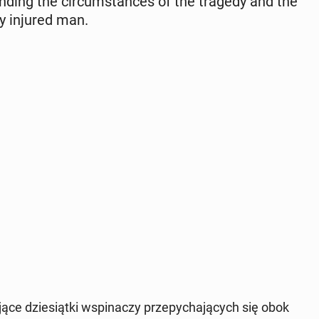
und­ing the cir­cum­stances of the tragedy and the
­ly injured man.
ące dziesiąt­ki wspinaczy przepy­cha­ją­cych się obok