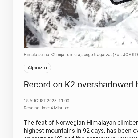
Himalaiści na K2 mijali umierającego tragarza. (Fot. JOE 
Alpinizm
Record on K2 over­shad­owed by
15 AUGUST 2023, 11:00
Reading time: 4 Minutes
The feat of Nor­we­gian Hi­malayan climber 
highest moun­tains in 92 days, has been ov