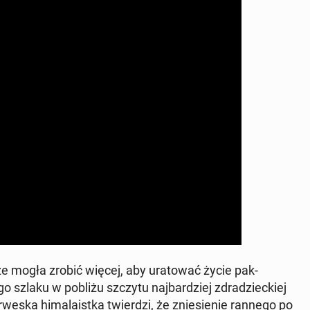
że mogła zrobić więcej, aby ura­tować życie pak­
go szlaku w pobliżu szczytu na­jbardziej zdradzieck­iej
­wes­ka hi­malaist­ka twierdzi, że zniesie­nie rannego po