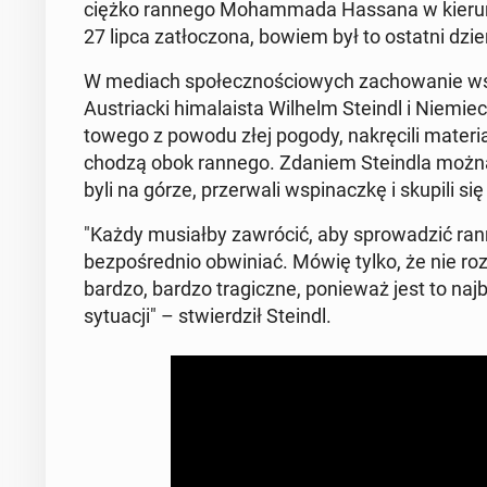
ciężko rannego Mo­ham­ma­da Hassana w kierun
27 lipca za­tłoc­zona, bowiem był to ostatni dzi
W mediach społecznoś­ciowych za­chowanie wspin
Aus­tri­ac­ki hi­malaista Wilhelm Steindl i Niemi
towego z powodu złej pogody, nakrę­cili ma­te­ri­
chodzą obok rannego. Zdaniem Steind­la można 
byli na górze, prz­er­wali wspinaczkę i skupili si
"Każdy mu­si­ał­by za­wró­cić, aby sprowadz­ić 
bezpośred­nio ob­wini­ać. Mówię tylko, że nie ro
bardzo, bardzo trag­iczne, ponieważ jest to na­j
sytu­acji" – stwierdz­ił Steindl.