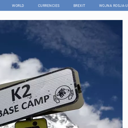
WORLD
CURRENCIES
BREXIT
WOJNA ROSJA-U