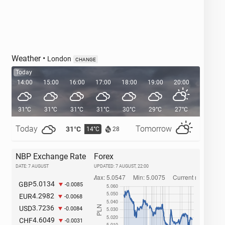
Weather
•
London
CHANGE
Today
14:00
15:00
16:00
17:00
18:00
19:00
20:00
20:36
31°C
31°C
31°C
31°C
30°C
29°C
27°C
Today
Tomorrow
31°C
29°C
14°C
1
28
NBP Exchange Rate
Forex
DATE: 7 AUGUST
UPDATED:
7 AUGUST, 22:00
5.0134
GBP
-0.0085
4.2982
EUR
-0.0068
3.7236
USD
-0.0084
4.6049
CHF
-0.0031