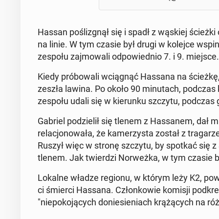
Hassan pośl­izgnął się i spadł z wąskiej ścieżk
na linie. W tym czasie był drugi w kolejce wspin
zespołu za­j­mowali odpowied­nio 7. i 9. miejsce.
Kiedy próbowali wciągnąć Hassana na ścieżkę, w
zeszła lawina. Po około 90 min­u­tach, podczas k
zespołu udali się w kierunku szczytu, podczas g
Gabriel podzielił się tlenem z Has­sanem, dał 
relacjonowała, że kamerzys­ta został z tra­gar
Ruszył więc w stronę szczytu, by spotkać się z Sz
tlenem. Jak twierdzi Nor­weż­ka, w tym czasie by
Lokalne władze regionu, w którym leży K2, pow
ci śmierci Hassana. Członkowie komisji pod­kreśl
"niepoko­ją­cych doniesieni­ach krążą­cych na ró