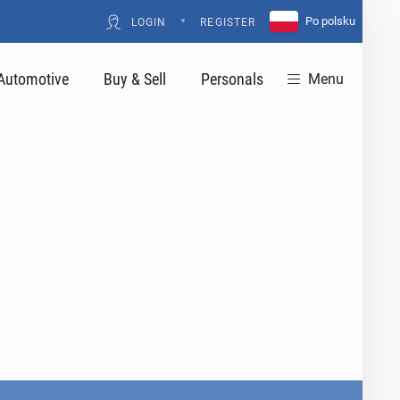
•
Po polsku
LOGIN
REGISTER
Automotive
Buy & Sell
Personals
Menu