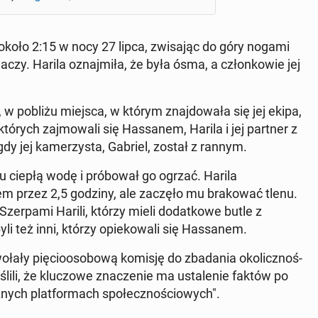
i około 2:15 w nocy 27 lipca, zwisając do góry nogami
aczy. Harila oz­na­jmiła, że była ósma, a członkowie jej
 pobliżu miejsca, w którym zna­j­dowała się jej ekipa,
tórych za­j­mowali się Has­sanem, Harila i jej partner z
dy jej kamerzys­ta, Gabriel, został z rannym.
mu ciepłą wodę i próbował go ogrzać. Harila
zem przez 2,5 godziny, ale zaczęło mu brakować tlenu.
­er­pa­mi Harili, którzy mieli do­datkowe butle z
li też inni, którzy opiekowali się Has­sanem.
ołały pię­cioosobową komisję do zbada­nia okolicznoś­
ili, że kluc­zowe znacze­nie ma ustal­e­nie faktów po
żnych plat­for­ma­ch społecznoś­ciowych".