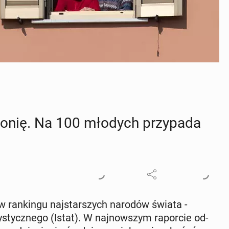
ponię. Na 100 młodych przy­pa­da
w ran­kin­gu naj­star­szych narodów świata -
y­stycz­ne­go (Istat). W naj­now­szym ra­por­cie od­