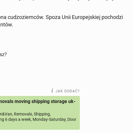
ona cu­dzo­ziem­ców. Spoza Unii Eu­ro­pej­skiej po­cho­dzi
n­tów.
isz?
JAK DODAĆ?
ovals moving shipping storage uk-
&Van, Removals, Shipping,
ng 6 days a week, Monday-Saturday, Door