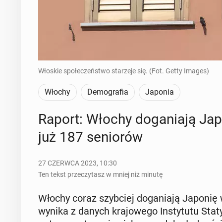
Włoskie społeczeństwo starzeje się. (Fot. Getty Images)
Włochy
Demografia
Japonia
Raport: Włochy do­ga­nia­ją Ja
już 187 se­nio­rów
27 CZERWCA 2023, 10:30
Ten tekst przeczytasz w mniej niż minutę
Włochy coraz szyb­ciej do­ga­nia­ją Japonię 
wynika z danych kra­jo­we­go In­sty­tu­tu Sta­t