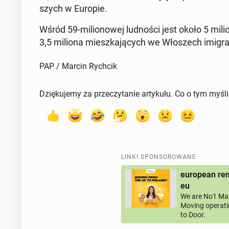
szych w Europie.
Wśród 59-mi­lio­no­wej lud­no­ści jest około 5 mili
3,5 miliona miesz­ka­ją­cych we Wło­szech imi­gra
PAP / Marcin Rychcik
Dziękujemy za przeczytanie artykułu. Co o tym myśl
LINKI SPONSOROWANE
european rem
eu
We are No1 Man
Moving operati
to Door.