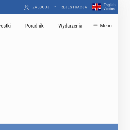
English
•
ZALOGUJ
REJESTRACJA
Version
ostki
Poradnik
Wydarzenia
Menu