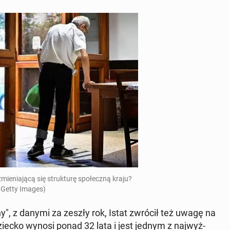
­nia­ją­cą się struk­tu­rę spo­łecz­ną kraju?
 Getty Images)
hy", z danymi za zeszły rok, Istat zwrócił też uwagę na
dziecko wynosi ponad 32 lata i jest jednym z naj­wyż­