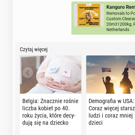
Kanguro Remo
Removals to Po
Custom Clearan
20m31200kg, R
Netherlands
Czytaj więcej
Belgia: Znacz­nie rośnie
De­mo­gra­fia w USA:
liczba kobiet po 40.
Coraz więcej star­s
roku życia, które de­cy­
ludzi i coraz mniej
du­ją się na dziecko
dzieci