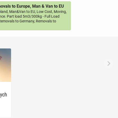
vals to Europe, Man & Van to EU
land, Man&Van to EU, Low Cost, Moving,
ce. Part load 5m3/300kg - Full Load
emovals to Germany, Removals to
zych