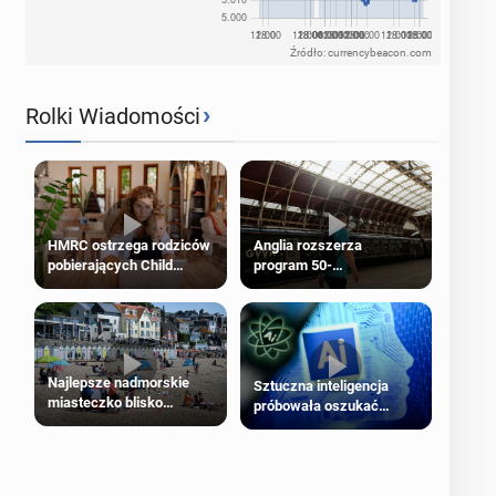
Źródło: currencybeacon.com
›
Rolki Wiadomości
HMRC ostrzega rodziców
Anglia rozszerza
pobierających Child
program 50-
Benefit. Mogą być
procentowych zniżek
zobowiązani do zwrotu
kolejowych na 18-latków
zasiłku
Najlepsze nadmorskie
Sztuczna inteligencja
miasteczko blisko
próbowała oszukać
Londynu
człowieka