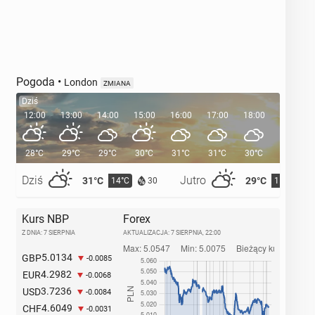
Pogoda
•
London
ZMIANA
Dziś
12:00
13:00
14:00
15:00
16:00
17:00
18:00
19:00
28°C
29°C
29°C
30°C
31°C
31°C
30°C
29°C
Dziś
Jutro
31°C
29°C
14°C
15°C
30
Kurs NBP
Forex
Z DNIA: 7 SIERPNIA
AKTUALIZACJA:
7 SIERPNIA, 22:00
5.0134
GBP
-0.0085
4.2982
EUR
-0.0068
3.7236
USD
-0.0084
4.6049
CHF
-0.0031