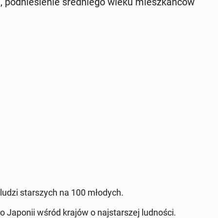
i, pod­nie­sie­nie śred­nie­go wieku miesz­kań­ców
68 ludzi star­szych na 100 młodych.
 Japonii wśród krajów o naj­star­szej lud­no­ści.