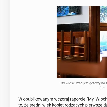
Czy włoski rząd jest gotowy na zmie
(Fot.
W opu­bli­ko­wa­nym wczoraj ra­por­cie "My, Włoc
to, że średni wiek kobiet ro­dzą­cych pierw­sze 