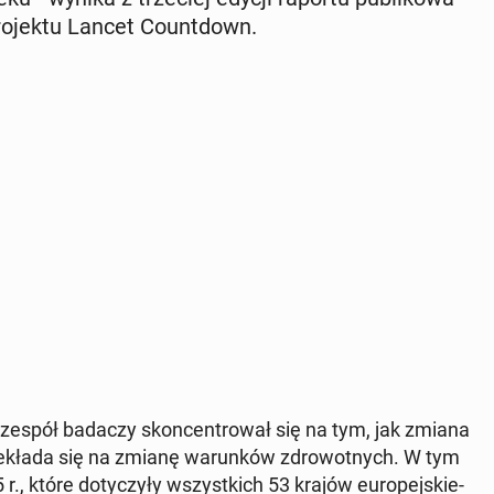
o­jek­tu Lancet Co­unt­down.
wy zespół badaczy skon­cen­tro­wał się na tym, jak zmiana
prze­kła­da się na zmianę wa­run­ków zdro­wot­nych. W tym
r., które do­ty­czy­ły wszyst­kich 53 krajów eu­ro­pej­skie­