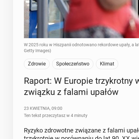
W 2025 roku w Hiszpanii odnotowano rekordowe upały, a lato
Getty Images)
Zdrowie
Społeczeństwo
Klimat
Raport: W Europie trzy­krot­ny 
związku z falami upałów
23 KWIETNIA, 09:00
Ten tekst przeczytasz w 4 minuty
Ryzyko zdro­wot­ne zwią­za­ne z falami upał
trzy­krot­nie w po­rów­na­niu do lat 90. XX wi