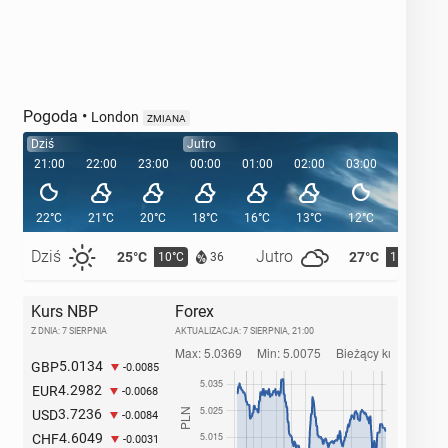
Pogoda
•
London
ZMIANA
Dziś
Jutro
21:00
22:00
23:00
00:00
01:00
02:00
03:00
04:00
22°C
21°C
20°C
18°C
16°C
13°C
12°C
12°C
Dziś
Jutro
25°C
27°C
10°C
11°C
36
Kurs NBP
Forex
Z DNIA: 7 SIERPNIA
AKTUALIZACJA:
7 SIERPNIA, 21:00
5.0134
GBP
-0.0085
4.2982
EUR
-0.0068
3.7236
USD
-0.0084
4.6049
CHF
-0.0031