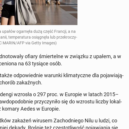
a upałów ogar­nę­ła dużą część Francji, a na
a­nii, tem­pe­ra­tu­ra osią­gnę­ła lub prze­kro­czy­
IC MARIN/AFP via Getty Images)
­no­to­wa­ły ofiary śmier­tel­ne w związku z upałem, a w
e­nio­na na 63 tysiące osób.
akże od­po­wied­nie warunki kli­ma­tycz­ne dla po­ja­wia­ją­
 chorób za­kaź­nych.
sa dengi wzrosła o 297 proc. w Europie w latach 2015–
o­po­dob­nie przy­czy­ni­ło się do wzrostu liczby lo­kal­
zez komary Aedes w Europie.
d­ków zakażeń wirusem Za­chod­nie­go Nilu u ludzi, co
ej dekady. Rośnie też czę­sto­tli­wość po­ja­wia­nia się