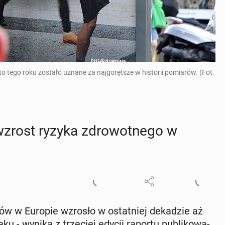
 tego roku zostało uznane za najgorętsze w historii pomiarów. (Fot.
wzrost ryzyka zdro­wot­ne­go w
ów w Europie wzrosło w ostat­niej de­ka­dzie aż
eku - wynika z trze­ciej edycji raportu pu­bli­ko­wa­