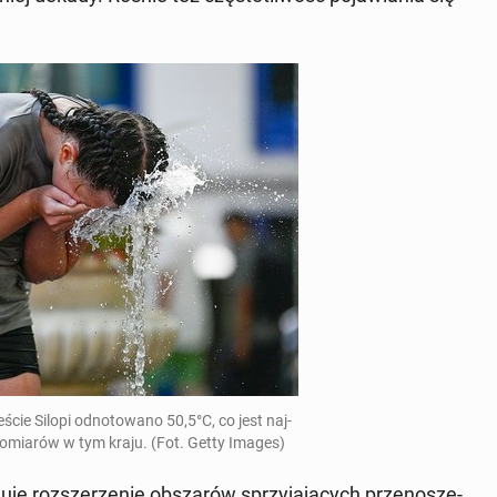
cie Silopi od­no­to­wa­no 50,5°C, co jest naj­
i po­mia­rów w tym kraju. (Fot. Getty Images)
je roz­sze­rze­nie ob­sza­rów sprzy­ja­ją­cych prze­no­sze­