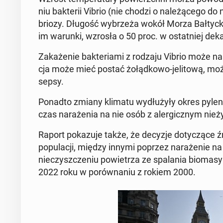
niu bak­te­rii Vibrio (nie chodzi o na­le­żą­ce­go do
brio­zy. Długość wy­brze­ża wokół Morza Bał­tyc­kie­
im warunki, wzrosła o 50 proc. w ostat­niej de­ka­
Za­ka­że­nie bak­te­ria­mi z rodzaju Vibrio może na
cja może mieć postać żo­łąd­ko­wo-je­li­to­wą, mo
sepsy.
Ponadto zmiany klimatu wy­dłu­ży­ły okres pylen
czas na­ra­że­nia na nie osób z aler­gicz­nym nie
Raport po­ka­zu­je także, że decyzje do­ty­czą­ce ź
po­pu­la­cji, między innymi poprzez na­ra­że­nie na 
nie­czysz­cze­niu po­wie­trza ze spa­la­nia bioma
2022 roku w po­rów­na­niu z rokiem 2000.