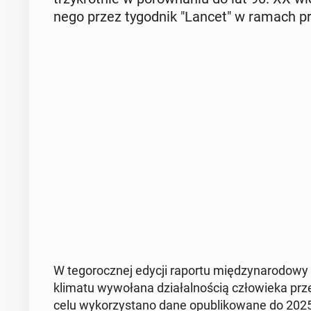
ne­go przez ty­go­dnik "Lancet" w ramach pr
W te­go­rocz­nej edycji raportu mię­dzy­na­ro­do­
klimatu wy­wo­ła­na dzia­łal­no­ścią czło­wie­ka 
celu wy­ko­rzy­sta­no dane opu­bli­ko­wa­ne do 2025 