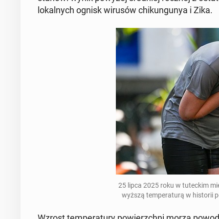
lo­kal­nych ognisk wirusów chi­kun­gu­nya i Zika.
25 lipca 2025 roku w tu­tec­kim mieś
wyż­szą tem­pe­ra­tu­rą w hi­sto­ri
Wzrost tem­pe­ra­tu­ry po­wierzch­ni morza po­wo­du­