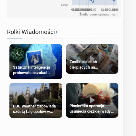
Źródło: currencybeacon.com
›
Rolki Wiadomości
Zasiłki dla osób
cierpiących na
Sztuczna inteligencja
schorzenia psychiczne
próbowała oszukać
człowieka
Pionierska operacja
BBC Weather zapowiada
usunięcia ciężkiej wady
szóstą falę upałów w
wrodzonej płodu w łonie
Londynie
matki