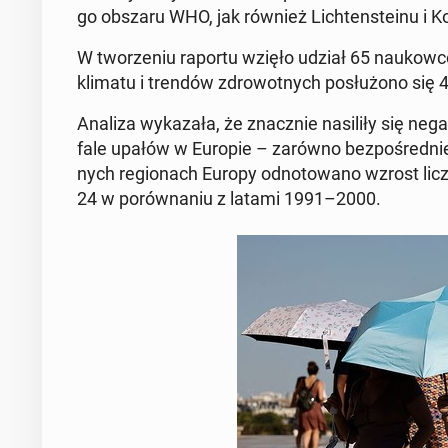
go obszaru WHO, jak również Lich­ten­ste­inu i 
W two­rze­niu raportu wzięło udział 65 na­ukow­c
klimatu i trendów zdro­wot­nych po­słu­żo­no się 4
Analiza wy­ka­za­ła, że znacz­nie na­si­li­ły się ne­
fale upałów w Europie – zarówno bez­po­śred­nie, 
nych re­gio­nach Europy od­no­to­wa­no wzrost l
24 w po­rów­na­niu z latami 1991–2000.