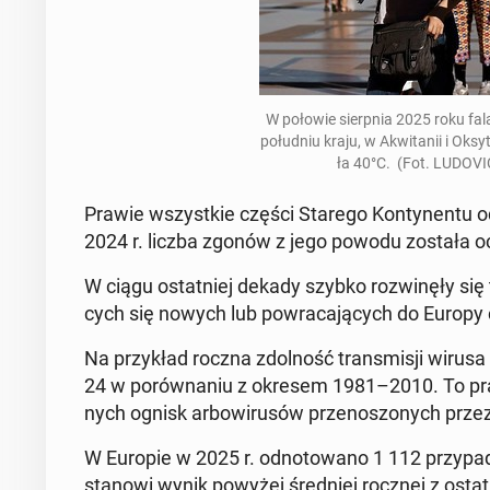
W połowie sierp­nia 2025 roku fal
po­łu­dniu kraju, w Akwi­ta­nii i Oksy­t
ła 40°C. (Fot. LUDOV
Prawie wszyst­kie części Starego Kon­ty­nen­tu od
2024 r. liczba zgonów z jego powodu została oc
W ciągu ostat­niej dekady szybko roz­wi­nę­ły się t
cych się nowych lub po­wra­ca­ją­cych do Europy
Na przy­kład roczna zdol­ność trans­mi­sji wiru
24 w po­rów­na­niu z okresem 1981–2010. To praw­d
nych ognisk ar­bo­wi­ru­sów prze­no­szo­nych pr
W Europie w 2025 r. od­no­to­wa­no 1 112 przy­pa
stanowi wynik powyżej śred­niej rocznej z ostat­ni