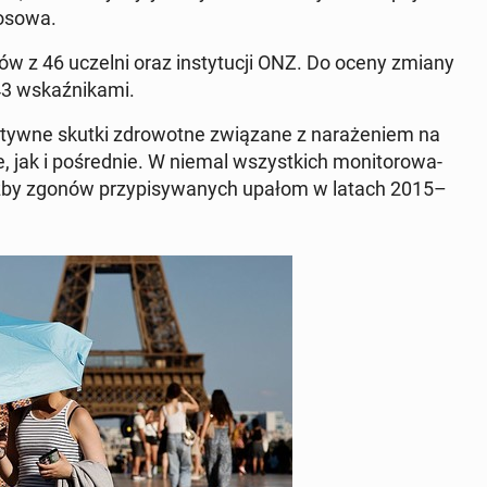
Kosowa.
ów z 46 uczelni oraz in­sty­tu­cji ONZ. Do oceny zmiany
3 wskaź­ni­ka­mi.
ga­tyw­ne skutki zdro­wot­ne zwią­za­ne z na­ra­że­niem na
jak i po­śred­nie. W niemal wszyst­kich mo­ni­to­ro­wa­
iczby zgonów przy­pi­sy­wa­nych upałom w latach 2015–