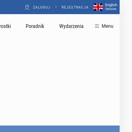
English
•
ZALOGUJ
REJESTRACJA
Version
ostki
Poradnik
Wydarzenia
Menu