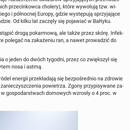
 nich prze­cin­kow­ca cholery), które wy­wo­łu­ją tzw. wi­
go i pół­noc­nej Europy, gdzie wy­stę­pu­ją sprzy­ja­ją­ce
dzie. Od kilku lat zaczęły się po­ja­wiać w Bałtyku.
­stą­pić drogą po­kar­mo­wą, ale także przez skórę. In­fek­
że polegać na za­ka­że­niu ran, a nawet pro­wa­dzić do
ia o jeden do dwóch tygodni, przez co zwięk­szył się
­ży­tem nosa i astmą.
ródeł energii prze­kła­da­ją się bez­po­śred­nio na zdrowie
za­nie­czysz­cze­nia po­wie­trza. Zgony przy­pi­sy­wa­ne za­
sy w go­spo­dar­stwach do­mo­wych wzrosły o 4 proc. w