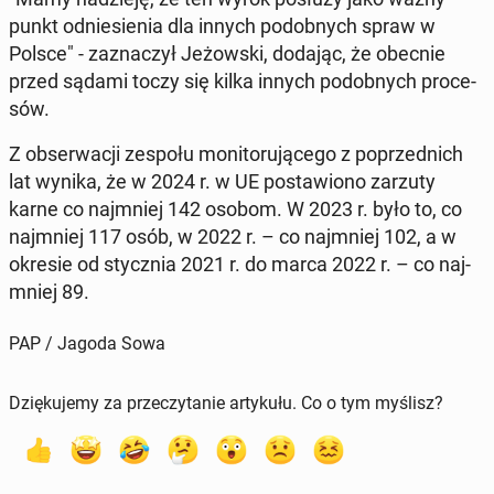
punkt od­nie­sie­nia dla innych po­dob­nych spraw w
Polsce" - za­zna­czył Je­żow­ski, dodając, że obecnie
przed sądami toczy się kilka innych po­dob­nych pro­ce­
sów.
Z ob­ser­wa­cji zespołu mo­ni­to­ru­ją­ce­go z po­przed­nich
lat wynika, że w 2024 r. w UE po­sta­wio­no zarzuty
karne co naj­mniej 142 osobom. W 2023 r. było to, co
naj­mniej 117 osób, w 2022 r. – co naj­mniej 102, a w
okresie od stycz­nia 2021 r. do marca 2022 r. – co naj­
mniej 89.
PAP / Jagoda Sowa
Dziękujemy za przeczytanie artykułu. Co o tym myślisz?