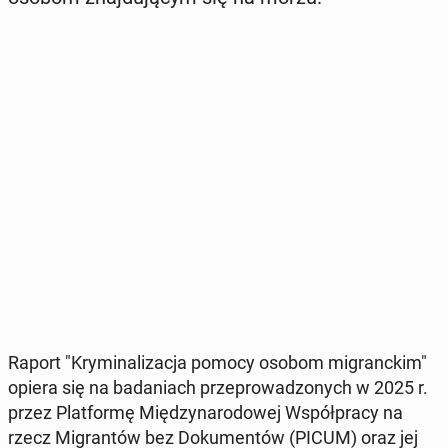
Raport "Kry­mi­na­li­za­cja pomocy osobom mi­granc­kim"
opiera się na ba­da­niach prze­pro­wa­dzo­nych w 2025 r.
przez Plat­for­mę Mię­dzy­na­ro­do­wej Współ­pra­cy na
rzecz Mi­gran­tów bez Do­ku­men­tów (PICUM) oraz jej