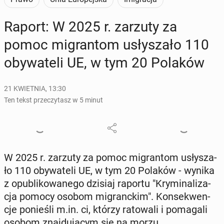
Raport: W 2025 r. zarzuty za
pomoc mi­gran­tom usły­sza­ło 110
oby­wa­te­li UE, w tym 20 Polaków
21 KWIETNIA, 13:30
Ten tekst przeczytasz w 5 minut
W 2025 r. zarzuty za pomoc mi­gran­tom usły­sza­
ło 110 oby­wa­te­li UE, w tym 20 Polaków - wynika
z opu­bli­ko­wa­ne­go dzisiaj raportu "Kry­mi­na­li­za­
cja pomocy osobom mi­granc­kim". Kon­se­kwen­
cje po­nie­śli m.in. ci, którzy ra­to­wa­li i po­ma­ga­li
osobom znaj­du­ją­cym się na morzu.