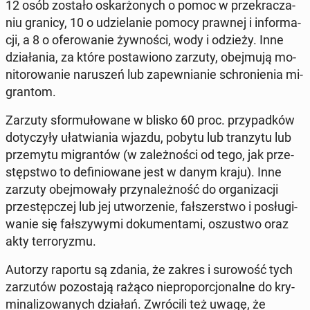
12 osób zostało oskar­żo­nych o pomoc w prze­kra­cza­
niu granicy, 10 o udzie­la­nie pomocy prawnej i in­for­ma­
cji, a 8 o ofe­ro­wa­nie żyw­no­ści, wody i odzieży. Inne
dzia­ła­nia, za które po­sta­wio­no zarzuty, obej­mu­ją mo­
ni­to­ro­wa­nie na­ru­szeń lub za­pew­nia­nie schro­nie­nia mi­
gran­tom.
Zarzuty sfor­mu­ło­wa­ne w blisko 60 proc. przy­pad­ków
do­ty­czy­ły uła­twia­nia wjazdu, pobytu lub tran­zy­tu lub
prze­my­tu mi­gran­tów (w za­leż­no­ści od tego, jak prze­
stęp­stwo to de­fi­nio­wa­ne jest w danym kraju). Inne
zarzuty obej­mo­wa­ły przy­na­leż­ność do or­ga­ni­za­cji
prze­stęp­czej lub jej utwo­rze­nie, fał­szer­stwo i po­słu­gi­
wa­nie się fał­szy­wy­mi do­ku­men­ta­mi, oszu­stwo oraz
akty ter­ro­ry­zmu.
Autorzy raportu są zdania, że zakres i su­ro­wość tych
za­rzu­tów po­zo­sta­ją rażąco nie­pro­por­cjo­nal­ne do kry­
mi­na­li­zo­wa­nych działań. Zwró­ci­li też uwagę, że