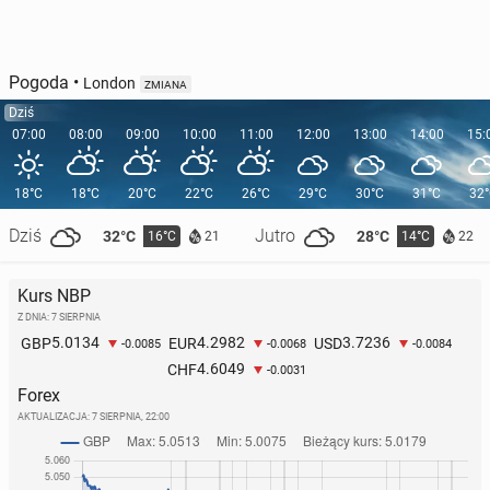
Pogoda
•
London
ZMIANA
Dziś
07:00
08:00
09:00
10:00
11:00
12:00
13:00
14:00
15:
18°C
18°C
20°C
22°C
26°C
29°C
30°C
31°C
32
Dziś
Jutro
32°C
28°C
16°C
14°C
21
22
Kurs NBP
Z DNIA: 7 SIERPNIA
5.0134
4.2982
3.7236
GBP
EUR
USD
-0.0085
-0.0068
-0.0084
4.6049
CHF
-0.0031
Forex
AKTUALIZACJA:
7 SIERPNIA, 22:00