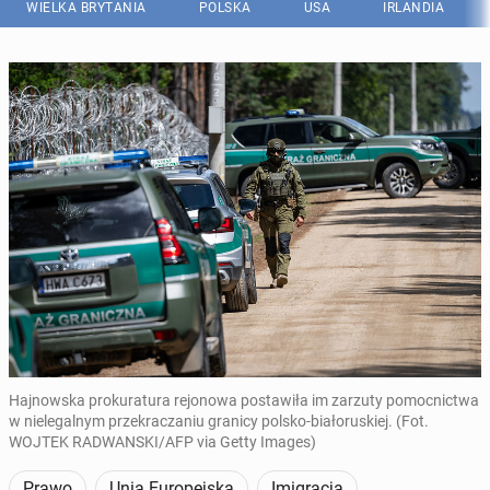
WIELKA BRYTANIA
POLSKA
USA
IRLANDIA
Hajnowska prokuratura rejonowa postawiła im zarzuty pomocnictwa
w nielegalnym przekraczaniu granicy polsko-białoruskiej. (Fot.
WOJTEK RADWANSKI/AFP via Getty Images)
Prawo
Unia Europejska
Imigracja