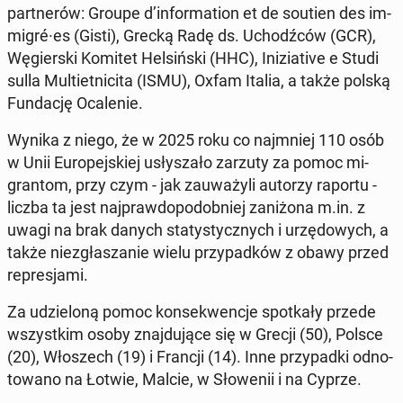
part­ne­rów: Groupe d’in­for­ma­tion et de soutien des im­
mi­gré·es (Gisti), Grecką Radę ds. Uchodź­ców (GCR),
Wę­gier­ski Komitet Hel­siń­ski (HHC), In­i­zia­ti­ve e Studi
sulla Mul­tiet­ni­ci­ta (ISMU), Oxfam Italia, a także polską
Fun­da­cję Oca­le­nie.
Wynika z niego, że w 2025 roku co naj­mniej 110 osób
w Unii Eu­ro­pej­skiej usły­sza­ło zarzuty za pomoc mi­
gran­tom, przy czym - jak za­uwa­ży­li autorzy raportu -
liczba ta jest naj­praw­do­po­dob­niej za­ni­żo­na m.in. z
uwagi na brak danych sta­ty­stycz­nych i urzę­do­wych, a
także nie­zgła­sza­nie wielu przy­pad­ków z obawy przed
re­pre­sja­mi.
Za udzie­lo­ną pomoc kon­se­kwen­cje spo­tka­ły przede
wszyst­kim osoby znaj­du­ją­ce się w Grecji (50), Polsce
(20), Wło­szech (19) i Francji (14). Inne przy­pad­ki od­no­
to­wa­no na Łotwie, Malcie, w Sło­we­nii i na Cyprze.