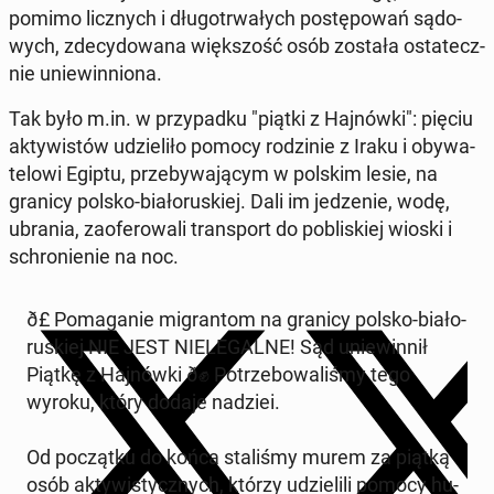
pomimo licz­nych i dłu­go­trwa­łych po­stę­po­wań są­do­
wych, zde­cy­do­wa­na więk­szość osób została osta­tecz­
nie unie­win­nio­na.
Tak było m.in. w przy­pad­ku "piątki z Haj­nów­ki": pięciu
ak­ty­wi­stów udzie­li­ło pomocy ro­dzi­nie z Iraku i oby­wa­
te­lo­wi Egiptu, prze­by­wa­ją­cym w polskim lesie, na
granicy polsko-bia­ło­ru­skiej. Dali im je­dze­nie, wodę,
ubrania, za­ofe­ro­wa­li trans­port do po­bli­skiej wioski i
schro­nie­nie na noc.
ð£ Po­ma­ga­nie mi­gran­tom na granicy polsko-bia­ło­
ru­skiej NIE JEST NIE­LE­GAL­NE! Sąd unie­win­nił
Piątkę z Haj­nów­ki ð✊ Po­trze­bo­wa­li­śmy tego
wyroku, który dodaje nadziei.
Od po­cząt­ku do końca sta­li­śmy murem za piątką
osób ak­ty­wi­stycz­nych, którzy udzie­li­li pomocy hu­