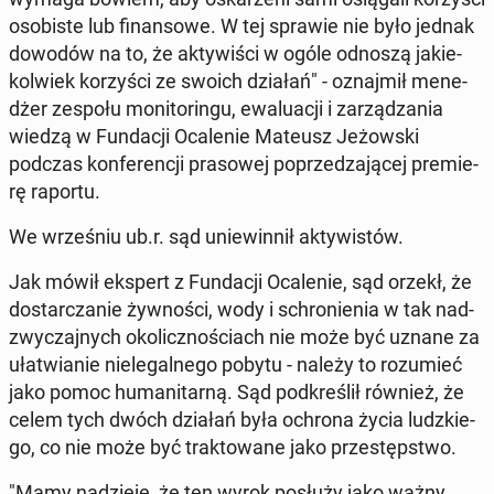
oso­bi­ste lub fi­nan­so­we. W tej sprawie nie było jednak
dowodów na to, że ak­ty­wi­ści w ogóle odnoszą ja­kie­
kol­wiek ko­rzy­ści ze swoich działań" - oznaj­mił me­ne­
dżer zespołu mo­ni­to­rin­gu, ewa­lu­acji i za­rzą­dza­nia
wiedzą w Fun­da­cji Oca­le­nie Mateusz Je­żow­ski
podczas kon­fe­ren­cji pra­so­wej po­prze­dza­ją­cej pre­mie­
rę raportu.
We wrze­śniu ub.r. sąd unie­win­nił ak­ty­wi­stów.
Jak mówił ekspert z Fun­da­cji Oca­le­nie, sąd orzekł, że
do­star­cza­nie żyw­no­ści, wody i schro­nie­nia w tak nad­
zwy­czaj­nych oko­licz­no­ściach nie może być uznane za
uła­twia­nie nie­le­gal­ne­go pobytu - należy to ro­zu­mieć
jako pomoc hu­ma­ni­tar­ną. Sąd pod­kre­ślił również, że
celem tych dwóch działań była ochrona życia ludz­kie­
go, co nie może być trak­to­wa­ne jako prze­stęp­stwo.
"Mamy na­dzie­ję, że ten wyrok posłuży jako ważny