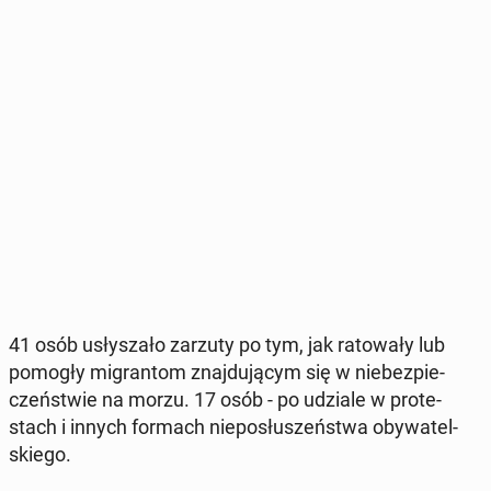
41 osób usły­sza­ło zarzuty po tym, jak ra­to­wa­ły lub
pomogły mi­gran­tom znaj­du­ją­cym się w nie­bez­pie­
czeń­stwie na morzu. 17 osób - po udziale w pro­te­
stach i innych formach nie­po­słu­szeń­stwa oby­wa­tel­
skie­go.