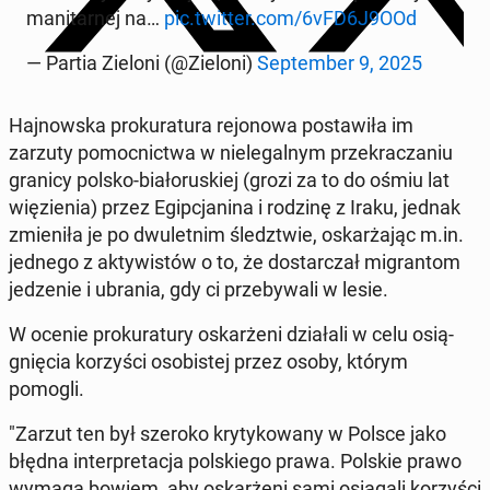
ma­ni­tar­nej na…
pic.twitter.com/6vFD6J9OOd
— Partia Zieloni (@Zieloni)
Sep­tem­ber 9, 2025
Haj­now­ska pro­ku­ra­tu­ra re­jo­no­wa po­sta­wi­ła im
zarzuty po­moc­nic­twa w nie­le­gal­nym prze­kra­cza­niu
granicy polsko-bia­ło­ru­skiej (grozi za to do ośmiu lat
wię­zie­nia) przez Egip­cja­ni­na i rodzinę z Iraku, jednak
zmie­ni­ła je po dwu­let­nim śledz­twie, oskar­ża­jąc m.in.
jednego z ak­ty­wi­stów o to, że do­star­czał mi­gran­tom
je­dze­nie i ubrania, gdy ci prze­by­wa­li w lesie.
W ocenie pro­ku­ra­tu­ry oskar­że­ni dzia­ła­li w celu osią­
gnię­cia ko­rzy­ści oso­bi­stej przez osoby, którym
pomogli.
"Zarzut ten był szeroko kry­ty­ko­wa­ny w Polsce jako
błędna in­ter­pre­ta­cja pol­skie­go prawa. Polskie prawo
wymaga bowiem, aby oskar­że­ni sami osią­ga­li ko­rzy­ści