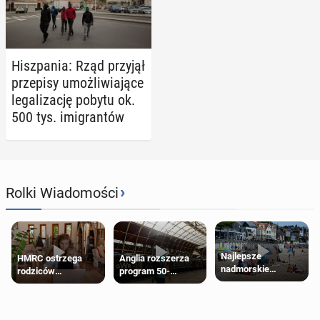
Hisz­pa­nia: Rząd przyjął
prze­pi­sy umoż­li­wia­ją­ce
le­ga­li­za­cję pobytu ok.
500 tys. imi­gran­tów
›
Rolki Wiadomości
Najlepsze
HMRC ostrzega
Anglia rozszerza
nadmorskie
rodziców
program 50-
miasteczko blisko
pobierających Child
procentowych
Londynu
Benefit. Mogą być
zniżek kolejowych
zobowiązani do
na 18-latków