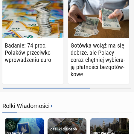
Badanie: 74 proc.
Gotówka wciąż ma się
Polaków prze­ciw­ko
dobrze, ale Polacy
wpro­wa­dze­niu euro
coraz chęt­niej wy­bie­ra­
ją płat­no­ści bez­go­tów­
ko­we
›
Rolki Wiadomości
Zasiłki dla osób
Sztuczna
BBC Weather