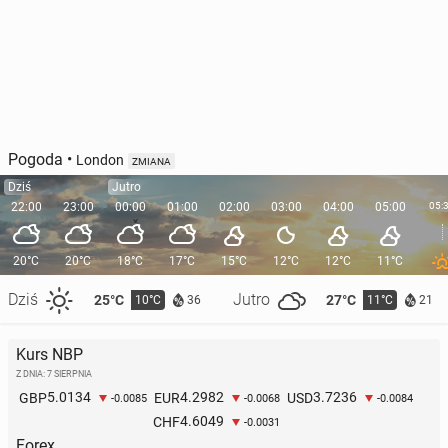
Pogoda
•
London
ZMIANA
Dziś
Jutro
22:00
23:00
00:00
01:00
02:00
03:00
04:00
05:00
05:
20°C
20°C
18°C
17°C
15°C
12°C
12°C
11°C
Dziś
Jutro
25°C
27°C
10°C
11°C
36
21
Kurs NBP
Z DNIA: 7 SIERPNIA
5.0134
4.2982
3.7236
GBP
EUR
USD
-0.0085
-0.0068
-0.0084
4.6049
CHF
-0.0031
Forex