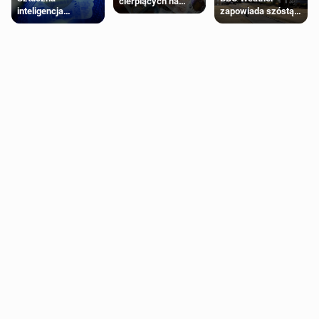
cierpiących na
inteligencja
zapowiada szóstą
schorzenia
próbowała oszukać
falę upałów w
psychiczne
człowieka
Londynie