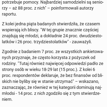
po­trze­bu­je pomocy. Naj­bar­dziej sa­mo­dziel­ni są se­nio­
rzy – aż 88 proc. z nich" – po­in­for­mo­wa­li autorzy
raportu.
Z kolei jedna piąta ba­da­nych stwier­dzi­ła, że czasem
wspie­ra­ją ich bliscy. "W tej grupie znacz­nie czę­ściej
znaj­du­ją się młodzi, a do­kład­nie 24 proc. dwu­dzie­sto­
lat­ków i 26 proc. trzy­dzie­sto­lat­ków" - za­uwa­ży­li.
Zgodnie z ba­da­niem 7 proc. ze wszyst­kich an­kie­to­wa­
nych przy­zna­je, że często ko­rzy­sta z po­ży­czek od
rodziny. "Tutaj również naj­wię­cej od­po­wie­dzi padło ze
strony osób w wieku 18-29 lat (15 proc.). Z kolei 6
proc. re­spon­den­tów de­kla­ru­je, że bez fi­nan­sów od bli­
skich nie byliby się w stanie utrzy­mać" – wska­za­no,
za­zna­cza­jąc, że również w tej ka­te­go­rii do­mi­nu­ją naj­
młod­si - 14 proc. z nich zgo­dzi­ło się z tym stwier­dze­
niem.