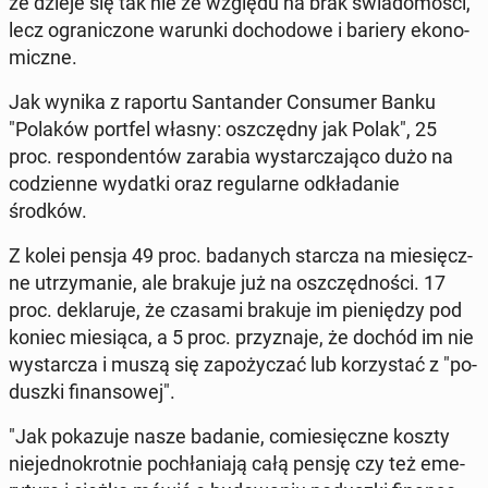
że dzieje się tak nie ze względu na brak świa­do­mo­ści,
lecz ogra­ni­czo­ne warunki do­cho­do­we i bariery eko­no­
micz­ne.
Jak wynika z raportu San­tan­der Con­su­mer Banku
"Polaków portfel własny: oszczęd­ny jak Polak", 25
proc. re­spon­den­tów zarabia wy­star­cza­ją­co dużo na
co­dzien­ne wydatki oraz re­gu­lar­ne od­kła­da­nie
środków.
Z kolei pensja 49 proc. ba­da­nych starcza na mie­sięcz­
ne utrzy­ma­nie, ale brakuje już na oszczęd­no­ści. 17
proc. de­kla­ru­je, że czasami brakuje im pie­nię­dzy pod
koniec mie­sią­ca, a 5 proc. przy­zna­je, że dochód im nie
wy­star­cza i muszą się za­po­ży­czać lub ko­rzy­stać z "po­
dusz­ki fi­nan­so­wej".
"Jak po­ka­zu­je nasze badanie, co­mie­sięcz­ne koszty
nie­jed­no­krot­nie po­chła­nia­ją całą pensję czy też eme­