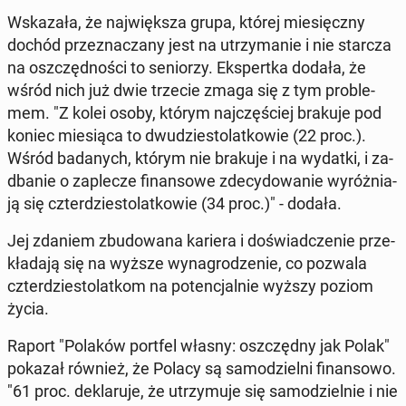
Wska­za­ła, że naj­więk­sza grupa, której mie­sięcz­ny
dochód prze­zna­cza­ny jest na utrzy­ma­nie i nie starcza
na oszczęd­no­ści to se­nio­rzy. Eks­pert­ka dodała, że
wśród nich już dwie trzecie zmaga się z tym pro­ble­
mem. "Z kolei osoby, którym naj­czę­ściej brakuje pod
koniec mie­sią­ca to dwu­dzie­sto­lat­ko­wie (22 proc.).
Wśród ba­da­nych, którym nie brakuje i na wydatki, i za­
dba­nie o za­ple­cze fi­nan­so­we zde­cy­do­wa­nie wy­róż­nia­
ją się czter­dzie­sto­lat­ko­wie (34 proc.)" - dodała.
Jej zdaniem zbu­do­wa­na kariera i do­świad­cze­nie prze­
kła­da­ją się na wyższe wy­na­gro­dze­nie, co pozwala
czter­dzie­sto­lat­kom na po­ten­cjal­nie wyższy poziom
życia.
Raport "Polaków portfel własny: oszczęd­ny jak Polak"
pokazał również, że Polacy są sa­mo­dziel­ni fi­nan­so­wo.
"61 proc. de­kla­ru­je, że utrzy­mu­je się sa­mo­dziel­nie i nie