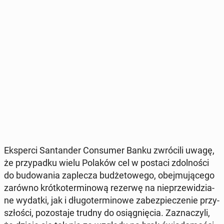
Eks­per­ci San­tan­der Con­su­mer Banku zwró­ci­li uwagę,
że przy­pad­ku wielu Polaków cel w postaci zdol­no­ści
do bu­do­wa­nia za­ple­cza bu­dże­to­we­go, obej­mu­ją­ce­go
zarówno krót­ko­ter­mi­no­wą rezerwę na nie­prze­wi­dzia­
ne wydatki, jak i dłu­go­ter­mi­no­we za­bez­pie­cze­nie przy­
szło­ści, po­zo­sta­je trudny do osią­gnię­cia. Za­zna­czy­li,