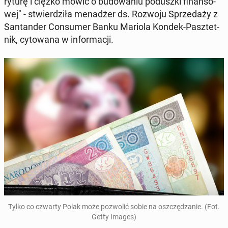
ry­tu­rę i ciężko mówić o bu­do­wa­niu po­dusz­ki fi­nan­so­
wej" - stwier­dzi­ła me­na­dżer ds. Rozwoju Sprze­da­ży z
San­tan­der Con­su­mer Banku Mariola Kondek-Pasz­tet­
nik, cy­to­wa­na w in­for­ma­cji.
Tylko co czwarty Polak może po­zwo­lić sobie na oszczę­dza­nie. (Fot.
Getty Images)