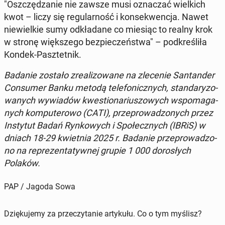
"Oszczę­dza­nie nie zawsze musi ozna­czać wiel­kich
kwot – liczy się re­gu­lar­ność i kon­se­kwen­cja. Nawet
nie­wiel­kie sumy od­kła­da­ne co miesiąc to realny krok
w stronę więk­sze­go bez­pie­czeń­stwa" – pod­kre­śli­ła
Kondek-Pasz­tet­nik.
Badanie zostało zre­ali­zo­wa­ne na zle­ce­nie San­tan­der
Con­su­mer Banku metodą te­le­fo­nicz­nych, stan­da­ry­zo­
wa­nych wy­wia­dów kwe­stio­na­riu­szo­wych wspo­ma­ga­
nych kom­pu­te­ro­wo (CATI), prze­pro­wa­dzo­nych przez
In­sty­tut Badań Ryn­ko­wych i Spo­łecz­nych (IBRiS) w
dniach 18-29 kwiet­nia 2025 r. Badanie prze­pro­wa­dzo­
no na re­pre­zen­ta­tyw­nej grupie 1 000 do­ro­słych
Polaków.
PAP / Jagoda Sowa
Dziękujemy za przeczytanie artykułu. Co o tym myślisz?