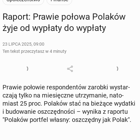
Raport: Prawie połowa Polaków
żyje od wypłaty do wypłaty
23 LIPCA 2025, 09:00
Ten tekst przeczytasz w 4 minuty
Prawie połowie re­spon­den­tów zarobki wy­star­
cza­ją tylko na mie­sięcz­ne utrzy­ma­nie, na­to­
miast 25 proc. Polaków stać na bieżące wydatki
i bu­do­wa­nie oszczęd­no­ści – wynika z raportu
"Polaków portfel własny: oszczęd­ny jak Polak".