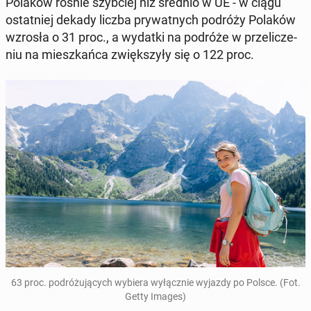
Polaków rośnie szyb­ciej niż średnio w UE - w ciągu
ostat­niej dekady liczba pry­wat­nych podróży Polaków
wzrosła o 31 proc., a wydatki na podróże w prze­li­cze­
niu na miesz­kań­ca zwięk­szy­ły się o 122 proc.
63 proc. po­dró­żu­ją­cych wybiera wy­łącz­nie wyjazdy po Polsce. (Fot.
Getty Images)