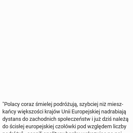
"Polacy coraz śmielej po­dró­żu­ją, szyb­ciej niż miesz­
kań­cy więk­szo­ści krajów Unii Eu­ro­pej­skiej nad­ra­bia­ją
dystans do za­chod­nich spo­łe­czeństw i już dziś należą
do ścisłej eu­ro­pej­skiej czo­łów­ki pod wzglę­dem liczby