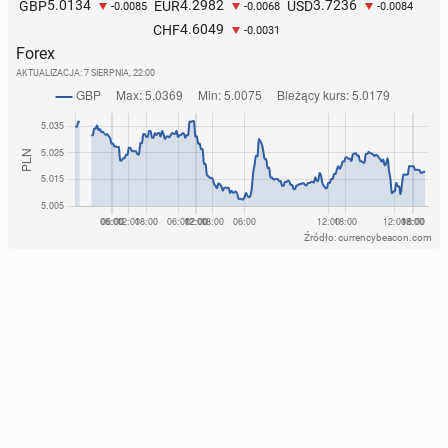
5.0134
4.2982
3.7236
GBP
EUR
USD
-0.0085
-0.0068
-0.0084
4.6049
CHF
-0.0031
Forex
AKTUALIZACJA:
7 SIERPNIA, 22:00
Źródło: currencybeacon.com