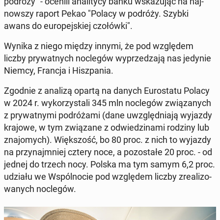
podróży" - ocenili ana­li­ty­cy banku wska­zu­jąc na naj­
now­szy raport Pekao "Polacy w podróży. Szybki
awans do eu­ro­pej­skiej czo­łów­ki".
Wynika z niego między innymi, że pod wzglę­dem
liczby pry­wat­nych noc­le­gów wy­prze­dza­ją nas jedynie
Niemcy, Francja i Hisz­pa­nia.
Zgodnie z analizą opartą na danych Eu­ro­sta­tu Polacy
w 2024 r. wy­ko­rzy­sta­li 345 mln noc­le­gów zwią­za­nych
z pry­wat­ny­mi po­dró­ża­mi (dane uwzględ­nia­ją wyjazdy
krajowe, w tym zwią­za­ne z od­wie­dzi­na­mi rodziny lub
zna­jo­mych). Więk­szość, bo 80 proc. z nich to wyjazdy
na przy­naj­mniej cztery noce, a po­zo­sta­łe 20 proc. - od
jednej do trzech nocy. Polska ma tym samym 6,2 proc.
udziału we Wspól­no­cie pod wzglę­dem liczby zre­ali­zo­
wa­nych noc­le­gów.