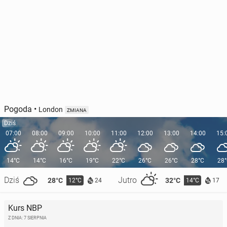
Pogoda
•
London
ZMIANA
Dziś
07:00
08:00
09:00
10:00
11:00
12:00
13:00
14:00
15:
14°C
14°C
16°C
19°C
22°C
26°C
26°C
28°C
28
Dziś
Jutro
28°C
32°C
12°C
14°C
24
17
Kurs NBP
Z DNIA: 7 SIERPNIA