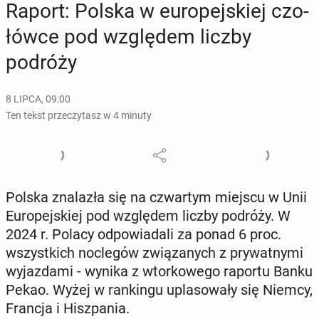
Raport: Polska w eu­ro­pej­skiej czo­
łów­ce pod wzglę­dem liczby
podróży
8 LIPCA, 09:00
Ten tekst przeczytasz w 4 minuty
Polska zna­la­zła się na czwar­tym miejscu w Unii
Eu­ro­pej­skiej pod wzglę­dem liczby podróży. W
2024 r. Polacy od­po­wia­da­li za ponad 6 proc.
wszyst­kich noc­le­gów zwią­za­nych z pry­wat­ny­mi
wy­jaz­da­mi - wynika z wtor­ko­we­go raportu Banku
Pekao. Wyżej w ran­kin­gu upla­so­wa­ły się Niemcy,
Francja i Hisz­pa­nia.