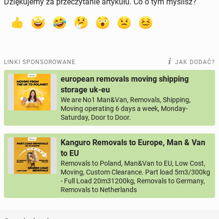
Dziękujemy za przeczytanie artykułu. Co o tym myślisz?
LINKI SPONSOROWANE
JAK DODAĆ?
european removals moving shipping
storage uk-eu
We are No1 Man&Van, Removals, Shipping,
Moving operating 6 days a week, Monday-
Saturday, Door to Door.
Kanguro Removals to Europe, Man & Van
to EU
Removals to Poland, Man&Van to EU, Low Cost,
Moving, Custom Clearance. Part load 5m3/300kg
- Full Load 20m31200kg, Removals to Germany,
Removals to Netherlands