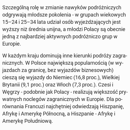
Szcze­gól­ną rolę w zmianie nawyków po­dróż­ni­czych
od­gry­wa­ją młodsze po­ko­le­nia - w grupach wie­ko­wych
15–24 i 25–34 lata udział osób wy­jeż­dża­ją­cych jest
wyższy niż średnia unijna, a młodzi Polacy są obecnie
jedną z naj­bar­dziej ak­tyw­nych po­dróż­ni­czo grup w
Europie.
W każdym kraju do­mi­nu­ją inne kie­run­ki podróży za­gra­
nicz­nych. W Polsce naj­więk­szą po­pu­lar­no­ścią (w wy­
jaz­dach za granicę, bez wy­jaz­dów biz­ne­so­wych)
cieszą się wyjazdy do Niemiec (16,8 proc.), Wiel­kiej
Bry­ta­nii (9,1 proc.) oraz Włoch (7,3 proc.). Czesi i
Węgrzy - po­dob­nie jak Polacy - re­ali­zu­ją więk­szość pry­
wat­nych noc­le­gów za­gra­nicz­nych w Europie. Dla po­
rów­na­nia Fran­cu­zi naj­chęt­niej od­wie­dza­ją Hisz­pa­nię,
Afrykę i Amerykę Pół­noc­ną, a Hisz­pa­nie - Afrykę i
Amerykę Po­łu­dnio­wą.