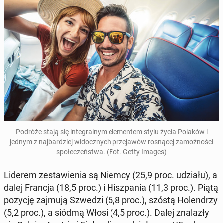
Podróże stają się in­te­gral­nym ele­men­tem stylu życia Polaków i
jednym z naj­bar­dziej wi­docz­nych prze­ja­wów ro­sną­cej za­moż­no­ści
spo­łe­czeń­stwa. (Fot. Getty Images)
Liderem ze­sta­wie­nia są Niemcy (25,9 proc. udziału), a
dalej Francja (18,5 proc.) i Hisz­pa­nia (11,3 proc.). Piątą
pozycję zajmują Szwedzi (5,8 proc.), szóstą Ho­len­drzy
(5,2 proc.), a siódmą Włosi (4,5 proc.). Dalej zna­la­zły