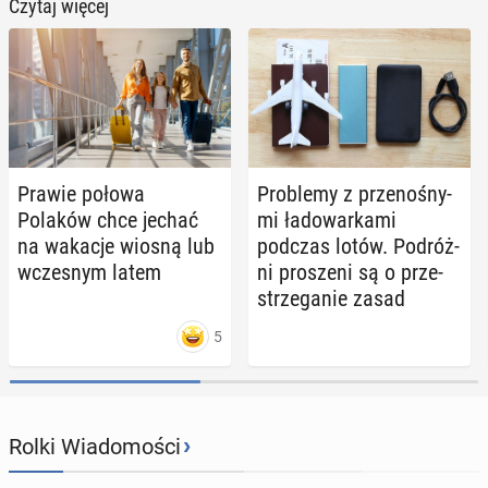
Czytaj więcej
Prawie połowa
Pro­ble­my z prze­no­śny­
Polaków chce jechać
mi ła­do­war­ka­mi
na wakacje wiosną lub
podczas lotów. Po­dróż­
wcze­snym latem
ni pro­sze­ni są o prze­
strze­ga­nie zasad
5
›
Rolki Wiadomości