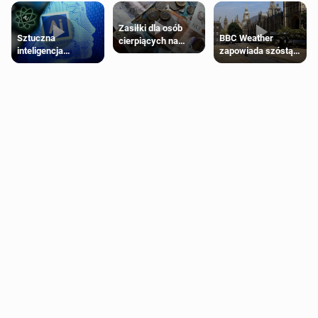
Zasiłki dla osób
Sztuczna
BBC Weather
cierpiących na
inteligencja
zapowiada szóstą
schorzenia
próbowała oszukać
falę upałów w
psychiczne
człowieka
Londynie