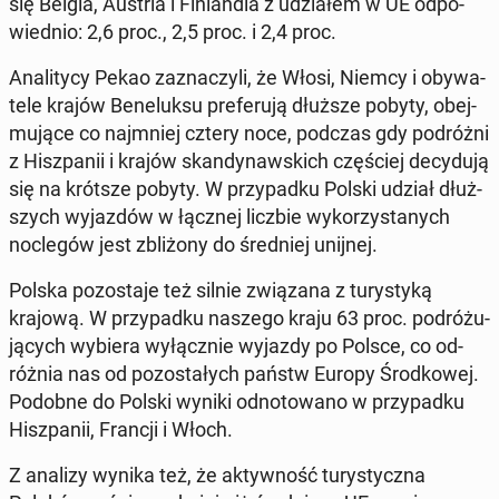
się Belgia, Austria i Fin­lan­dia z udzia­łem w UE od­po­
wied­nio: 2,6 proc., 2,5 proc. i 2,4 proc.
Ana­li­ty­cy Pekao za­zna­czy­li, że Włosi, Niemcy i oby­wa­
te­le krajów Be­ne­luk­su pre­fe­ru­ją dłuższe pobyty, obej­
mu­ją­ce co naj­mniej cztery noce, podczas gdy po­dróż­ni
z Hisz­pa­nii i krajów skan­dy­naw­skich czę­ściej de­cy­du­ją
się na krótsze pobyty. W przy­pad­ku Polski udział dłuż­
szych wy­jaz­dów w łącznej liczbie wy­ko­rzy­sta­nych
noc­le­gów jest zbli­żo­ny do śred­niej unijnej.
Polska po­zo­sta­je też silnie zwią­za­na z tu­ry­sty­ką
krajową. W przy­pad­ku naszego kraju 63 proc. po­dró­żu­
ją­cych wybiera wy­łącz­nie wyjazdy po Polsce, co od­
róż­nia nas od po­zo­sta­łych państw Europy Środ­ko­wej.
Podobne do Polski wyniki od­no­to­wa­no w przy­pad­ku
Hisz­pa­nii, Francji i Włoch.
Z analizy wynika też, że ak­tyw­ność tu­ry­stycz­na