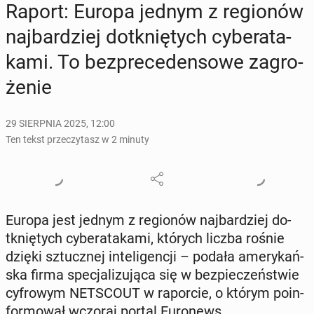
Raport: Europa jednym z re­gio­nów
naj­bar­dziej do­tknię­tych cy­be­ra­ta­
ka­mi. To bez­pre­ce­den­so­we za­gro­
że­nie
29 SIERPNIA 2025, 12:00
Ten tekst przeczytasz w 2 minuty
Europa jest jednym z re­gio­nów naj­bar­dziej do­
tknię­tych cy­be­ra­ta­ka­mi, których liczba rośnie
dzięki sztucz­nej in­te­li­gen­cji – podała ame­ry­kań­
ska firma spe­cja­li­zu­ją­ca się w bez­pie­czeń­stwie
cy­fro­wym NET­SCO­UT w ra­por­cie, o którym po­in­
for­mo­wał wczoraj portal Eu­ro­news.