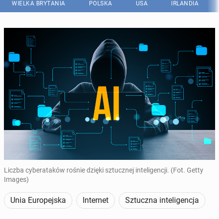
WIELKA BRYTANIA
POLSKA
USA
IRLANDIA
Liczba cyberataków rośnie dzięki sztucznej inteligencji. (Fot. Getty
Images)
Unia Europejska
Internet
Sztuczna inteligencja