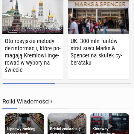
Oto ro­syj­skie metody
UK: 300 mln funtów
dez­in­for­ma­cji, które po­
strat sieci Marks &
ma­ga­ją Krem­lo­wi in­ge­
Spencer na skutek cy­
ro­wać w wybory na
be­ra­ta­ku
świecie
›
Rolki Wiadomości
Lipcowy ranking
Bristol znalazł się
Kierowcy