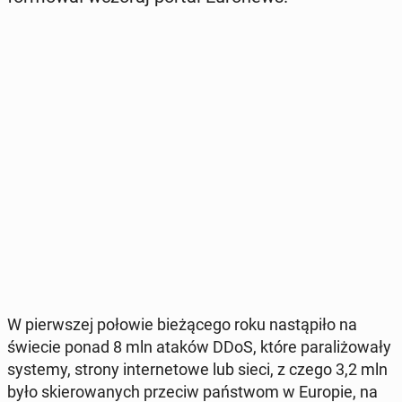
W pierw­szej połowie bie­żą­ce­go roku na­stą­pi­ło na
świecie ponad 8 mln ataków DDoS, które pa­ra­li­żo­wa­ły
systemy, strony in­ter­ne­to­we lub sieci, z czego 3,2 mln
było skie­ro­wa­nych przeciw pań­stwom w Europie, na