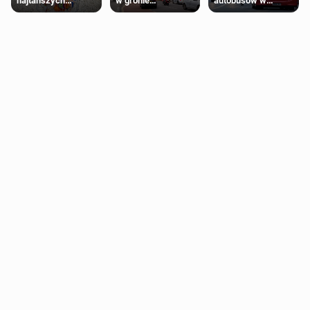
najtańszych
w gronie
autobusów w
supermarketów
najlepszych
Londynie
kierunków podróży
zapowiadają strajki
na świecie