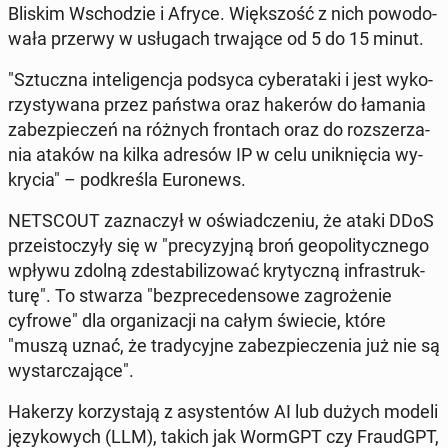
Bliskim Wscho­dzie i Afryce. Więk­szość z nich po­wo­do­
wa­ła przerwy w usłu­gach trwa­ją­ce od 5 do 15 minut.
"Sztucz­na in­te­li­gen­cja podsyca cy­be­ra­ta­ki i jest wy­ko­
rzy­sty­wa­na przez państwa oraz hakerów do łamania
za­bez­pie­czeń na różnych fron­tach oraz do roz­sze­rza­
nia ataków na kilka adresów IP w celu unik­nię­cia wy­
kry­cia" – pod­kre­śla Eu­ro­news.
NET­SCO­UT za­zna­czył w oświad­cze­niu, że ataki DDoS
prze­isto­czy­ły się w "pre­cy­zyj­ną broń geo­po­li­tycz­ne­go
wpływu zdolną zde­sta­bi­li­zo­wać kry­tycz­ną in­fra­struk­
tu­rę". To stwarza "bez­pre­ce­den­so­we za­gro­że­nie
cyfrowe" dla or­ga­ni­za­cji na całym świecie, które
"muszą uznać, że tra­dy­cyj­ne za­bez­pie­cze­nia już nie są
wy­star­cza­ją­ce".
Hakerzy ko­rzy­sta­ją z asy­sten­tów AI lub dużych modeli
ję­zy­ko­wych (LLM), takich jak WormGPT czy FraudGPT,