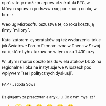
oprócz tego może prze­pro­wa­dzać ataki BEC, w
których sprawca pod­szy­wa się pod znaną osobę w
firmie.
Według Mi­cro­so­ftu oszu­stwa te, co roku kosz­tu­ją
firmy "miliony".
Ka­ta­li­za­to­ra­mi cy­be­ra­ta­ków są też wy­da­rze­nia, takie
jak Świa­to­we Forum Eko­no­micz­ne w Davos w Szwaj­
ca­rii, które było ata­ko­wa­ne w tym roku 1 400 razy.
W lutym i marcu doszło też do wielu ataków DDoS na
re­gio­nal­ne i lokalne in­sty­tu­cje we Wło­szech pod
wpływem "serii po­li­tycz­nych dys­ku­sji".
PAP / Jagoda Sowa
Dziękujemy za przeczytanie artykułu. Co o tym myślisz?