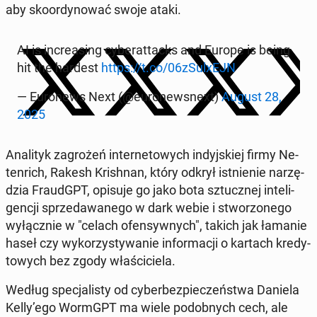
aby sko­or­dy­no­wać swoje ataki.
AI is in­cre­asing cy­be­rat­tacks and Europe is being
hit the hardest
https://t.co/06zSu­lxEJN
— Eu­ro­news Next (@eu­ro­new­snext)
August 28,
2025
Ana­li­tyk za­gro­żeń in­ter­ne­to­wych in­dyj­skiej firmy Ne­
ten­rich, Rakesh Kri­sh­nan, który odkrył ist­nie­nie na­rzę­
dzia FraudGPT, opisuje go jako bota sztucz­nej in­te­li­
gen­cji sprze­da­wa­ne­go w dark webie i stwo­rzo­ne­go
wy­łącz­nie w "celach ofen­syw­nych", takich jak łamanie
haseł czy wy­ko­rzy­sty­wa­nie in­for­ma­cji o kartach kre­dy­
to­wych bez zgody wła­ści­cie­la.
Według spe­cja­li­sty od cy­ber­bez­pie­czeń­stwa Daniela
Kelly’ego WormGPT ma wiele po­dob­nych cech, ale