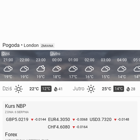
Pogoda
•
London
ZMIANA
Dziś
Jutro
21:00
22:00
23:00
00:00
01:00
02:00
03:00
04:00
05:
19°C
19°C
19°C
18°C
17°C
16°C
15°C
14°C
14
Dziś
Jutro
22°C
25°C
12°C
14°C
41
28
Kurs NBP
Z DNIA: 6 SIERPNIA
5.0219
4.3050
3.7320
GBP
EUR
USD
-0.0144
-0.0068
-0.0148
4.6080
CHF
-0.0164
Forex