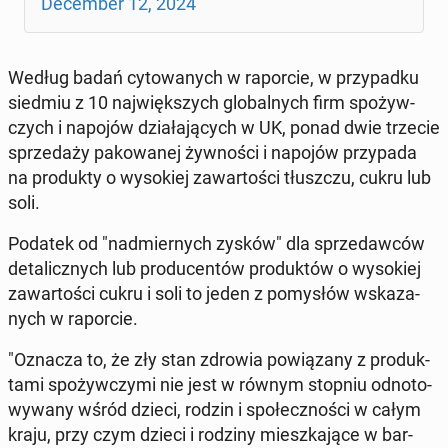
De­cem­ber 12, 2024
Według badań cy­to­wa­nych w ra­por­cie, w przy­pad­ku
siedmiu z 10 naj­więk­szych glo­bal­nych firm spo­żyw­
czych i napojów dzia­ła­ją­cych w UK, ponad dwie trzecie
sprze­da­ży pa­ko­wa­nej żyw­no­ści i napojów przy­pa­da
na pro­duk­ty o wy­so­kiej za­war­to­ści tłusz­czu, cukru lub
soli.
Podatek od "nad­mier­nych zysków" dla sprze­daw­ców
de­ta­licz­nych lub pro­du­cen­tów pro­duk­tów o wy­so­kiej
za­war­to­ści cukru i soli to jeden z po­my­słów wska­za­
nych w ra­por­cie.
"Oznacza to, że zły stan zdrowia po­wią­za­ny z pro­duk­
ta­mi spo­żyw­czy­mi nie jest w równym stopniu od­no­to­
wy­wa­ny wśród dzieci, rodzin i spo­łecz­no­ści w całym
kraju, przy czym dzieci i rodziny miesz­ka­ją­ce w bar­