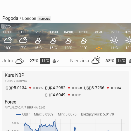
Pogoda
•
London
ZMIANA
Jutro
00:00
01:00
02:00
03:00
04:00
05:00
05:35
06:00
07:
18°C
17°C
16°C
15°C
13°C
11°C
11°C
13
Jutro
Niedziela
27°C
32°C
11°C
14°C
21
Kurs NBP
Z DNIA: 7 SIERPNIA
5.0134
4.2982
3.7236
GBP
EUR
USD
-0.0085
-0.0068
-0.0084
4.6049
CHF
-0.0031
Forex
AKTUALIZACJA:
7 SIERPNIA, 22:00