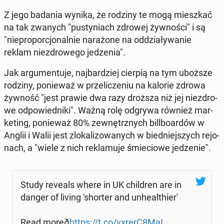
Z jego badania wynika, że rodziny te mogą miesz­kać
na tak zwanych "pu­sty­niach zdrowej żyw­no­ści" i są
"nie­pro­por­cjo­nal­nie na­ra­żo­ne na od­dzia­ły­wa­nie
reklam nie­zdro­we­go je­dze­nia".
Jak ar­gu­men­tu­je, naj­bar­dziej cierpią na tym uboższe
rodziny, po­nie­waż w prze­li­cze­niu na kalorie zdrowa
żywność "jest prawie dwa razy droższa niż jej nie­zdro­
we od­po­wied­ni­ki". Ważną rolę odgrywa również mar­
ke­ting, po­nie­waż 80% ze­wnętrz­nych bil­l­bo­ar­dów w
Anglii i Walii jest zlo­ka­li­zo­wa­nych w bied­niej­szych re­jo­
nach, a "wiele z nich re­kla­mu­je śmie­cio­we je­dze­nie".
Study reveals where in UK chil­dren are in
danger of living 'shor­ter and unhe­al­thie­r'
Read mo­re­ð
https://t.co/vxrerC8MaI