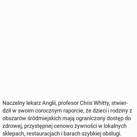
Na­czel­ny lekarz Anglii, pro­fe­sor Chris Whitty, stwier­
dził w swoim co­rocz­nym ra­por­cie, że dzieci i rodziny z
ob­sza­rów śród­miej­skich mają ogra­ni­czo­ny dostęp do
zdrowej, przy­stęp­nej cenowo żyw­no­ści w lo­kal­nych
skle­pach, re­stau­ra­cjach i barach szyb­kiej obsługi.