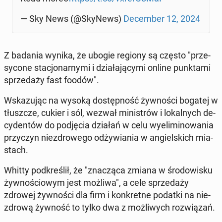
— Sky News (@SkyNews)
De­cem­ber 12, 2024
Z badania wynika, że ubogie regiony są często "prze­
sy­co­ne sta­cjo­nar­ny­mi i dzia­ła­ją­cy­mi online punk­ta­mi
sprze­da­ży fast foodów".
Wska­zu­jąc na wysoką do­stęp­ność żyw­no­ści bogatej w
tłusz­cze, cukier i sól, wezwał mi­ni­strów i lo­kal­nych de­
cy­den­tów do pod­ję­cia działań w celu wy­eli­mi­no­wa­nia
przy­czyn nie­zdro­we­go od­ży­wia­nia w an­giel­skich mia­
stach.
Whitty pod­kre­ślił, że "zna­czą­ca zmiana w śro­do­wi­sku
żyw­no­ścio­wym jest możliwa", a cele sprze­da­ży
zdrowej żyw­no­ści dla firm i kon­kret­ne podatki na nie­
zdro­wą żywność to tylko dwa z moż­li­wych roz­wią­zań.