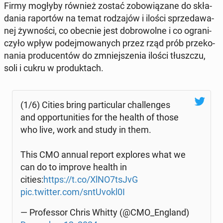
Firmy mogłyby również zostać zo­bo­wią­za­ne do skła­
da­nia ra­por­tów na temat ro­dza­jów i ilości sprze­da­wa­
nej żyw­no­ści, co obecnie jest do­bro­wol­ne i co ogra­ni­
czy­ło wpływ po­dej­mo­wa­nych przez rząd prób prze­ko­
na­nia pro­du­cen­tów do zmniej­sze­nia ilości tłusz­czu,
soli i cukru w pro­duk­tach.
(1/6) Cities bring par­ti­cu­lar chal­len­ges
and op­por­tu­ni­ties for the health of those
who live, work and study in them.
This CMO annual report explo­res what we
can do to improve health in
cities:
https://t.co/XlNO7tsJvG
pic.twitter.com/sntU­vokl0I
— Pro­fes­sor Chris Whitty (@CMO_England)