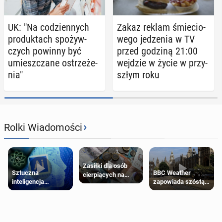
UK: "Na co­dzien­nych
Zakaz reklam śmie­cio­
pro­duk­tach spo­żyw­
we­go je­dze­nia w TV
czych powinny być
przed godziną 21:00
umiesz­cza­ne ostrze­że­
wejdzie w życie w przy­
nia"
szłym roku
›
Rolki Wiadomości
Zasiłki dla osób
Sztuczna
BBC Weather
cierpiących na
inteligencja
zapowiada szóstą
schorzenia
próbowała oszukać
falę upałów w
psychiczne
człowieka
Londynie