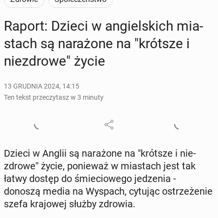
Raport: Dzieci w an­giel­skich mia­
stach są na­ra­żo­ne na "krótsze i
nie­zdro­we" życie
13 GRUDNIA 2024, 14:15
Ten tekst przeczytasz w 3 minuty
Dzieci w Anglii są na­ra­żo­ne na "krótsze i nie­
zdro­we" życie, po­nie­waż w mia­stach jest tak
łatwy dostęp do śmie­cio­we­go je­dze­nia -
donoszą media na Wyspach, cytując ostrze­że­nie
szefa kra­jo­wej służby zdrowia.