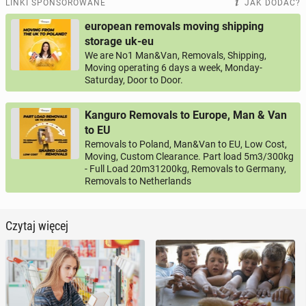
LINKI SPONSOROWANE
JAK DODAĆ?
european removals moving shipping
storage uk-eu
We are No1 Man&Van, Removals, Shipping,
Moving operating 6 days a week, Monday-
Saturday, Door to Door.
Kanguro Removals to Europe, Man & Van
to EU
Removals to Poland, Man&Van to EU, Low Cost,
Moving, Custom Clearance. Part load 5m3/300kg
- Full Load 20m31200kg, Removals to Germany,
Removals to Netherlands
Czytaj więcej