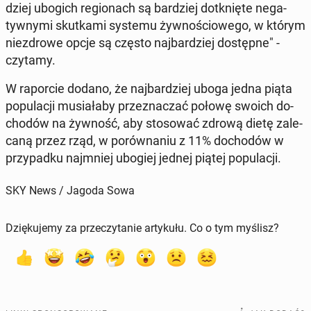
dziej ubogich re­gio­nach są bar­dziej do­tknię­te ne­ga­
tyw­ny­mi skut­ka­mi systemu żyw­no­ścio­we­go, w którym
nie­zdro­we opcje są często naj­bar­dziej do­stęp­ne" -
czytamy.
W ra­por­cie dodano, że naj­bar­dziej uboga jedna piąta
po­pu­la­cji mu­sia­ła­by prze­zna­czać połowę swoich do­
cho­dów na żywność, aby sto­so­wać zdrową dietę za­le­
ca­ną przez rząd, w po­rów­na­niu z 11% do­cho­dów w
przy­pad­ku naj­mniej ubogiej jednej piątej po­pu­la­cji.
SKY News / Jagoda Sowa
Dziękujemy za przeczytanie artykułu. Co o tym myślisz?