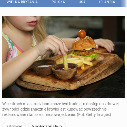
WIELKA BRYTANIA
POLSKA
USA
IRLANDIA
W centrach miast rodzinom może być trudniej o dostęp do zdrowej
żywności, gdzie znacznie łatwiej jest kupować powszechnie
reklamowane i tańsze śmieciowe jedzenie. (Fot. Getty Images)
Zdrowie
Społeczeństwo