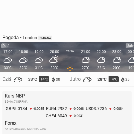
Pogoda
•
London
ZMIANA
Dziś
Jutr
17:00
18:00
19:00
20:00
20:36
21:00
22:00
23:00
00:
33°C
32°C
31°C
30°C
27°C
22°C
20°C
19
Dziś
Jutro
33°C
28°C
14°C
14°C
30
25
Kurs NBP
Z DNIA: 7 SIERPNIA
5.0134
4.2982
3.7236
GBP
EUR
USD
-0.0085
-0.0068
-0.0084
4.6049
CHF
-0.0031
Forex
AKTUALIZACJA:
7 SIERPNIA, 22:00