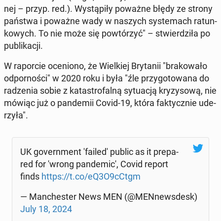
nej – przyp. red.). Wy­stą­pi­ły poważne błędy ze strony
państwa i poważne wady w naszych sys­te­mach ra­tun­
ko­wych. To nie może się po­wtó­rzyć" – stwier­dzi­ła po
pu­bli­ka­cji.
W ra­por­cie oce­nio­no, że Wiel­kiej Bry­ta­nii "bra­ko­wa­ło
od­por­no­ści" w 2020 roku i była "źle przy­go­to­wa­na do
ra­dze­nia sobie z ka­ta­stro­fal­ną sy­tu­acją kry­zy­so­wą, nie
mówiąc już o pan­de­mii Covid-19, która fak­tycz­nie ude­
rzy­ła".
UK go­vern­ment 'fa­ile­d' public as it pre­pa­
red for 'wrong pan­de­mi­c', Covid report
finds
https://t.co/eQ3O9cCtgm
— Man­che­ster News MEN (@MEN­news­desk)
July 18, 2024