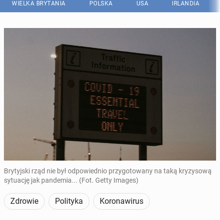
WIELKA BRYTANIA
POLSKA
USA
IRLANDIA
Brytyjski rząd nie był odpowiednio przygotowany na taką kryzysową
sytuację jak pandemia... (Fot. Getty Images)
Zdrowie
Polityka
Koronawirus