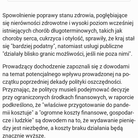
Spo­wol­nie­nie poprawy stanu zdrowia, po­głę­bia­ją­ce
się nie­rów­no­ści zdro­wot­ne i wysoki poziom wcze­śniej
ist­nie­ją­cych chorób dłu­go­ter­mi­no­wych, takich jak
choroby serca, cu­krzy­ca i otyłość, spra­wi­ły, że kraj stał
się "bar­dziej podatny", na­to­miast usługi pu­blicz­ne
"dzia­ła­ły blisko granic moż­li­wo­ści, jeśli nie poza nimi".
Pro­wa­dzą­cy do­cho­dze­nie za­po­zna­li się z do­wo­da­mi
na temat po­ten­cjal­ne­go wpływu pro­wa­dzo­nej na po­
cząt­ku po­przed­niej dekady po­li­ty­ki oszczęd­no­ści.
Przy­zna­jąc, że po­li­ty­cy musieli po­dej­mo­wać decyzje
przy ogra­ni­czo­nych środ­kach fi­nan­so­wych, w ra­por­cie
pod­kre­ślo­no, że "wła­ści­we przy­go­to­wa­nie do pan­de­
mii kosz­tu­je" a "ogromne koszty fi­nan­so­we, go­spo­dar­
cze i ludzkie" są dowodem na to, że wy­da­wa­nie pie­nię­
dzy jest nie­zbęd­ne, a koszty braku dzia­ła­nia będą
znacz­nie wyższe.