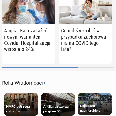
Anglia: Fala zakażeń
Co należy zrobić w
nowym wa­rian­tem
przy­pad­ku za­cho­ro­wa­
Covidu. Ho­spi­ta­li­za­cja
nia na COVID tego
wzrosła o 24%
lata?
›
Rolki Wiadomości
Najlepsze
HMRC ostrzega
Anglia rozszerza
nadmorskie
rodziców
program 50-
miasteczko blisko
pobierających Child
procentowych