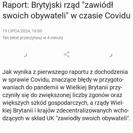
Raport: Bry­tyj­ski rząd "zawiódł
swoich oby­wa­te­li" w czasie Covidu
19 LIPCA 2024, 16:00
Ten tekst przeczytasz w 4 minuty
Jak wynika z pierw­sze­go raportu z do­cho­dze­nia
w sprawie Covidu, zna­czą­ce błędy w przy­go­to­
wa­niach do pan­de­mii w Wiel­kiej Bry­ta­nii przy­
czy­ni­ły się do zwięk­szo­nej liczby zgonów oraz
więk­szych szkód go­spo­dar­czych, a rządy Wiel­
kiej Bry­ta­nii i krajów zde­cen­tra­li­zo­wa­nych wcho­
dzą­cych w skład UK "za­wio­dły swoich oby­wa­te­li".