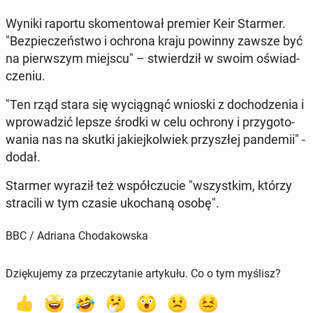
Wyniki raportu sko­men­to­wał premier Keir Starmer.
"Bez­pie­czeń­stwo i ochrona kraju powinny zawsze być
na pierw­szym miejscu" – stwier­dził w swoim oświad­
cze­niu.
"Ten rząd stara się wy­cią­gnąć wnioski z do­cho­dze­nia i
wpro­wa­dzić lepsze środki w celu ochrony i przy­go­to­
wa­nia nas na skutki ja­kiej­kol­wiek przy­szłej pan­de­mii" -
dodał.
Starmer wyraził też współ­czu­cie "wszyst­kim, którzy
stra­ci­li w tym czasie uko­cha­ną osobę".
BBC / Adriana Chodakowska
Dziękujemy za przeczytanie artykułu. Co o tym myślisz?