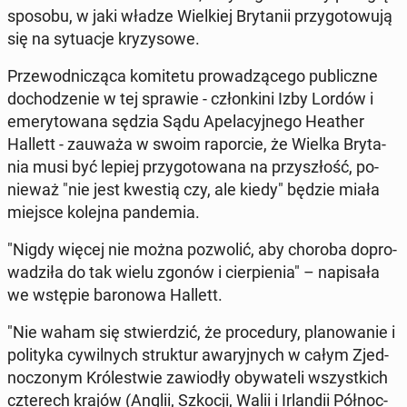
sposobu, w jaki władze Wiel­kiej Bry­ta­nii przy­go­to­wu­ją
się na sy­tu­acje kry­zy­so­we.
Prze­wod­ni­czą­ca ko­mi­te­tu pro­wa­dzą­ce­go pu­blicz­ne
do­cho­dze­nie w tej sprawie - człon­ki­ni Izby Lordów i
eme­ry­to­wa­na sędzia Sądu Ape­la­cyj­ne­go Heather
Hallett - zauważa w swoim ra­por­cie, że Wielka Bry­ta­
nia musi być lepiej przy­go­to­wa­na na przy­szłość, po­
nie­waż "nie jest kwestią czy, ale kiedy" będzie miała
miejsce kolejna pan­de­mia.
"Nigdy więcej nie można po­zwo­lić, aby choroba do­pro­
wa­dzi­ła do tak wielu zgonów i cier­pie­nia" – na­pi­sa­ła
we wstępie ba­ro­no­wa Hallett.
"Nie waham się stwier­dzić, że pro­ce­du­ry, pla­no­wa­nie i
po­li­ty­ka cy­wil­nych struk­tur awa­ryj­nych w całym Zjed­
no­czo­nym Kró­le­stwie za­wio­dły oby­wa­te­li wszyst­kich
czte­rech krajów (Anglii, Szkocji, Walii i Ir­lan­dii Pół­noc­