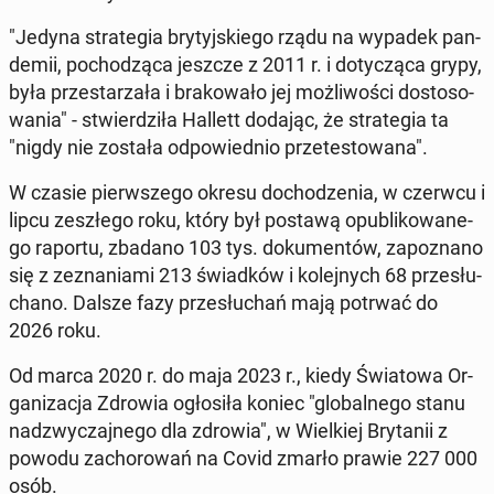
"Jedyna stra­te­gia bry­tyj­skie­go rządu na wypadek pan­
de­mii, po­cho­dzą­ca jeszcze z 2011 r. i do­ty­czą­ca grypy,
była prze­sta­rza­ła i bra­ko­wa­ło jej moż­li­wo­ści do­sto­so­
wa­nia" - stwier­dzi­ła Hallett dodając, że stra­te­gia ta
"nigdy nie została od­po­wied­nio prze­te­sto­wa­na".
W czasie pierw­sze­go okresu do­cho­dze­nia, w czerwcu i
lipcu ze­szłe­go roku, który był postawą opu­bli­ko­wa­ne­
go raportu, zbadano 103 tys. do­ku­men­tów, za­po­zna­no
się z ze­zna­nia­mi 213 świad­ków i ko­lej­nych 68 prze­słu­
cha­no. Dalsze fazy prze­słu­chań mają potrwać do
2026 roku.
Od marca 2020 r. do maja 2023 r., kiedy Świa­to­wa Or­
ga­ni­za­cja Zdrowia ogło­si­ła koniec "glo­bal­ne­go stanu
nad­zwy­czaj­ne­go dla zdrowia", w Wiel­kiej Bry­ta­nii z
powodu za­cho­ro­wań na Covid zmarło prawie 227 000
osób.