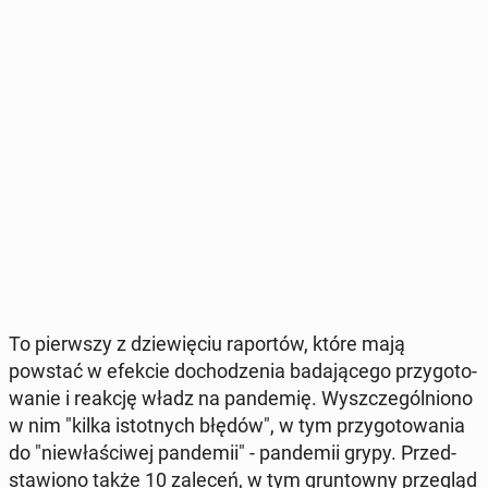
To pierw­szy z dzie­wię­ciu ra­por­tów, które mają
powstać w efekcie do­cho­dze­nia ba­da­ją­ce­go przy­go­to­
wa­nie i reakcję władz na pan­de­mię. Wy­szcze­gól­nio­no
w nim "kilka istot­nych błędów", w tym przy­go­to­wa­nia
do "nie­wła­ści­wej pan­de­mii" - pan­de­mii grypy. Przed­
sta­wio­no także 10 zaleceń, w tym grun­tow­ny prze­gląd