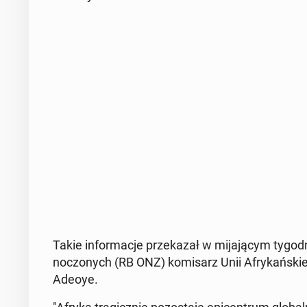
Takie in­for­ma­cje prze­ka­zał w mi­ja­ją­cym ty­go
no­czo­nych (RB ONZ) ko­mi­sarz Unii Afry­kań­skiej
Adeoye.