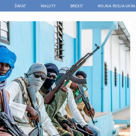
ŚWIAT
WALUTY
BREXIT
WOJNA ROSJA-UKRA