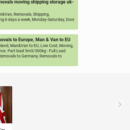
ovals moving shipping storage uk-
&Van, Removals, Shipping,
ng 6 days a week, Monday-Saturday, Door
vals to Europe, Man & Van to EU
land, Man&Van to EU, Low Cost, Moving,
ce. Part load 5m3/300kg - Full Load
emovals to Germany, Removals to