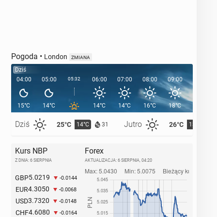
Pogoda
•
London
ZMIANA
Dziś
04:00
05:00
05:32
06:00
07:00
08:00
09:00
10:00
15°C
14°C
14°C
14°C
16°C
18°C
18°C
Dziś
Jutro
25°C
26°C
14°C
13°C
31
Kurs NBP
Forex
Z DNIA: 6 SIERPNIA
AKTUALIZACJA:
6 SIERPNIA, 04:20
5.0219
GBP
-0.0144
4.3050
EUR
-0.0068
3.7320
USD
-0.0148
4.6080
CHF
-0.0164