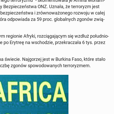
al­ne­go ter­ro­ry­zmu" - sko­men­to­wa­ła je Amina Mo­ham­
ady Bez­pie­czeń­stwa ONZ. Uznała, że ter­ro­ryzm jest
bez­pie­czeń­stwa i zrów­no­wa­żo­ne­go rozwoju w całej
która od­po­wia­da za 59 proc. glo­bal­nych zgonów zwią­
re­gio­nie Afryki, roz­cią­ga­ją­cym się wzdłuż po­łu­dnio­
 po Erytreę na wscho­dzie, prze­kra­cza­ła 6 tys. przez
a świecie. Naj­go­rzej jest w Burkina Faso, które stało
liczbę zgonów spo­wo­do­wa­nych ter­ro­ry­zmem.