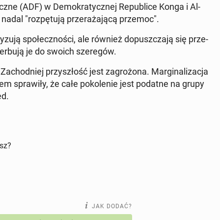
z­ne (ADF) w De­mo­kra­tycz­nej Re­pu­bli­ce Konga i Al-
al "roz­pę­tu­ją prze­ra­ża­ją­cą przemoc".
zu­ją spo­łecz­no­ści, ale również do­pusz­cza­ją się prze­
 werbują je do swoich sze­re­gów.
chod­niej przy­szłość jest za­gro­żo­na. Mar­gi­na­li­za­cja
ciem spra­wi­ły, że całe po­ko­le­nie jest podatne na grupy
ed.
isz?
JAK DODAĆ?