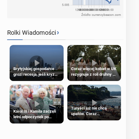
Źródło: currencybeacon.com
›
Rolki Wiadomości
Brytyjskiej gospodarce
Coraz więcej kobiet w UK
grozi recesja, jeśli kryzys
rezygnuje z roli druhny na
na Bliskim Wschodzie się
ślubie
przedłuży
Turyści już nie chcą
Karol III i Kamila zaczęli
upałów. Coraz
letni odpoczynek po
popularniejsze
Igrzyskach Wspólnoty w
„coolcation”
Glasgow