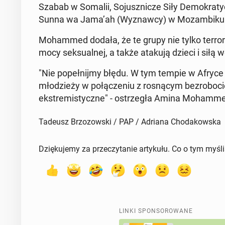
Szabab w Somalii, So­jusz­ni­cze Siły De­mo­kra­tyc
Sunna wa Jama’ah (Wy­znaw­cy) w Mo­zam­bi­ku nad
Mo­ham­med dodała, że te grupy nie tylko ter­ro­ry­
mo­cy sek­su­al­nej, a także atakują dzieci i siłą
"Nie po­peł­nij­my błędu. W tym tempie w Afryce Za­
mło­dzie­ży w po­łą­cze­niu z ro­sną­cym bez­ro­bo­
eks­tre­mi­stycz­ne" - ostrze­gła Amina Mo­ham­m
Tadeusz Brzozowski / PAP / Adriana Chodakowska
Dziękujemy za przeczytanie artykułu. Co o tym myśl
LINKI SPONSOROWANE