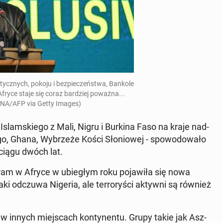
li­tycz­nych, pokoju i bez­pie­czeń­stwa, Bankole
Afryce staje się coraz bar­dziej poważna...
NA/AFP via Getty Images)
 Is­lam­skie­go z Mali, Nigru i Burkina Faso na kraje nad­
o, Ghana, Wy­brze­że Kości Sło­nio­wej - spo­wo­do­wa­ło
 ciągu dwóch lat.
ram w Afryce w ubie­głym roku po­ja­wi­ła się nowa
ataki odczuwa Nigeria, ale ter­ro­ry­ści aktywni są również
kże w innych miej­scach kon­ty­nen­tu. Grupy takie jak Asz-