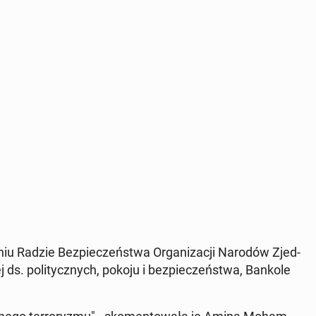
­dniu Radzie Bez­pie­czeń­stwa Or­ga­ni­za­cji Narodów Zjed­
 ds. po­li­tycz­nych, pokoju i bez­pie­czeń­stwa, Bankole