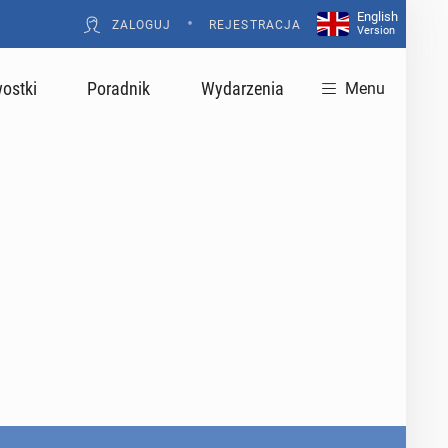
English
•
ZALOGUJ
REJESTRACJA
Version
ostki
Poradnik
Wydarzenia
Menu