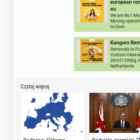
european rem
eu
We are No1 Man
Moving operati
to Door.
Kanguro Remo
Removals to Po
Custom Clearan
20m31200kg, R
Netherlands
Czytaj więcej