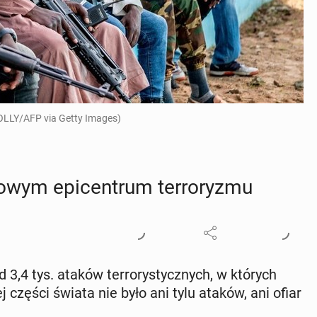
FOLLY/AFP via Getty Images)
­wym epi­cen­trum ter­ro­ry­zmu
,4 tys. ataków ter­ro­ry­stycz­nych, w których
 części świata nie było ani tylu ataków, ani ofiar