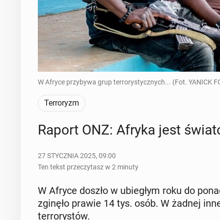
W Afryce przybywa grup terrorystycznych... (Fot. YANICK 
Terroryzm
Raport ONZ: Afryka jest świa­to
27 STYCZNIA 2025, 09:00
Ten tekst przeczytasz w 2 minuty
W Afryce doszło w ubie­głym roku do ponad 3
zginęło prawie 14 tys. osób. W żadnej innej
ter­ro­ry­stów.