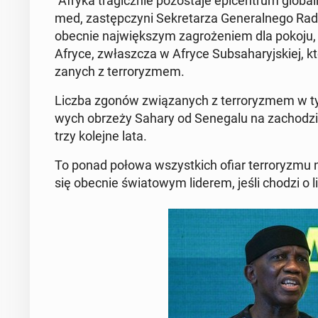
"Afryka tra­gicz­nie po­zo­sta­je epi­cen­trum glo­b
med, za­stęp­czy­ni Se­kre­ta­rza Ge­ne­ral­ne­go R
obecnie naj­więk­szym za­gro­że­niem dla pokoju, 
Afryce, zwłasz­cza w Afryce Sub­sa­ha­ryj­skiej, 
za­nych z ter­ro­ry­zmem.
Liczba zgonów zwią­za­nych z ter­ro­ry­zmem w tym 
wych obrzeży Sahary od Se­ne­ga­lu na za­cho­dzie
trzy kolejne lata.
To ponad połowa wszyst­kich ofiar ter­ro­ry­zmu n
się obecnie świa­to­wym liderem, jeśli chodzi o 