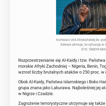
Ko­mi­sarz Unii Afry­kań­skiej ds. po­
Adeoye alrmuje, że sy­tu­acja w 
(Fot. SIMON MAI
Roz­prze­strze­nia­nie się Al-Kaidy i tzw. Państwa
mor­skie Afryki Za­chod­niej – Nigeria, Benin, Tog
wzrost liczby bru­tal­nych ataków o 250 proc. w
Obok Al-Kaidy, Państwa Is­lam­skie­go i Boko Ha
grupa znana jako La­ku­ra­wa. Naj­bo­le­śniej jej 
w Nigrze i Czadzie.
Za­gro­że­nie ter­ro­ry­stycz­ne utrzy­mu­je się ta