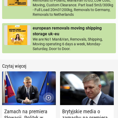
Removals to Poland, Man&Van to EU, Low Cost,
Moving, Custom Clearance. Part load 5m3/300kg
- Full Load 20m31200kg, Removals to Germany,
Removals to Netherlands
european removals moving shipping
storage uk-eu
We are No1 Man&Van, Removals, Shipping,
Moving operating 6 days a week, Monday-
Saturday, Door to Door.
Czytaj więcej
Zamach na pre­mie­ra
Bry­tyj­skie media o
Sło­wa­cji. Polityk w
zamachu na pre­mie­ra