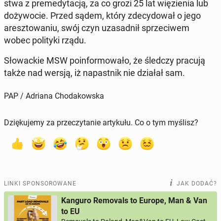
stwa z pre­me­dy­ta­cją, za co grozi 25 lat wię­zie­nia lub
do­ży­wo­cie. Przed sądem, który zde­cy­do­wał o jego
aresz­to­wa­niu, swój czyn uza­sad­nił sprze­ci­wem
wobec po­li­ty­ki rządu.
Sło­wac­kie MSW po­in­for­mo­wa­ło, że śledczy pracują
także nad wersją, iż na­past­nik nie działał sam.
PAP / Adriana Chodakowska
Dziękujemy za przeczytanie artykułu. Co o tym myślisz?
LINKI SPONSOROWANE
JAK DODAĆ?
Kanguro Removals to Europe, Man & Van
to EU