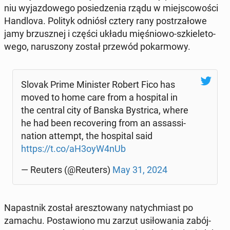
niu wy­jaz­do­we­go po­sie­dze­nia rządu w miej­sco­wo­ści
Han­dlo­va. Polityk odniósł cztery rany po­strza­ło­we
jamy brzusz­nej i części układu mię­śnio­wo-szkie­le­to­
we­go, na­ru­szo­ny został przewód po­kar­mo­wy.
Slovak Prime Mi­ni­ster Robert Fico has
moved to home care from a ho­spi­tal in
the central city of Banska By­stri­ca, where
he had been re­co­ve­ring from an as­sas­si­
na­tion attempt, the ho­spi­tal said
https://t.co/aH3oyW4nUb
— Reuters (@Reuters)
May 31, 2024
Na­past­nik został aresz­to­wa­ny na­tych­miast po
zamachu. Po­sta­wio­no mu zarzut usi­ło­wa­nia za­bój­