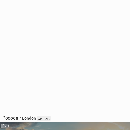
Pogoda
•
London
ZMIANA
Dziś