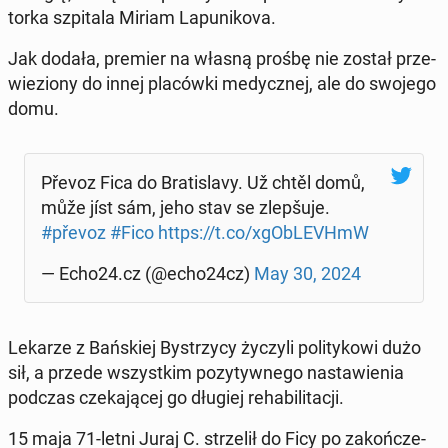
tor­ka szpi­ta­la Miriam La­pu­ni­ko­va.
Jak dodała, premier na własną prośbę nie został prze­
wie­zio­ny do innej pla­ców­ki me­dycz­nej, ale do swojego
domu.
Převoz Fica do Bra­ti­sla­vy. Už chtěl domů,
může jíst sám, jeho stav se zle­pšu­je.
#převoz
#Fico
https://t.co/xgO­bLE­VHmW
— Echo24.cz (@echo24cz)
May 30, 2024
Lekarze z Bań­skiej By­strzy­cy życzyli po­li­ty­ko­wi dużo
sił, a przede wszyst­kim po­zy­tyw­ne­go na­sta­wie­nia
podczas cze­ka­ją­cej go długiej re­ha­bi­li­ta­cji.
15 maja 71-letni Juraj C. strze­lił do Ficy po za­koń­cze­