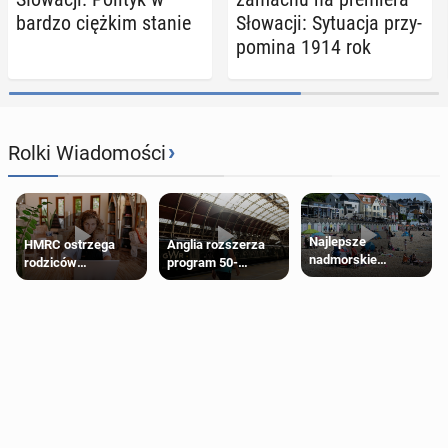
bardzo ciężkim stanie
Sło­wa­cji: Sy­tu­acja przy­
po­mi­na 1914 rok
›
Rolki Wiadomości
Najlepsze
HMRC ostrzega
Anglia rozszerza
nadmorskie
rodziców
program 50-
miasteczko blisko
pobierających Child
procentowych
Londynu
Benefit. Mogą być
zniżek kolejowych
zobowiązani do
na 18-latków
zwrotu zasiłku