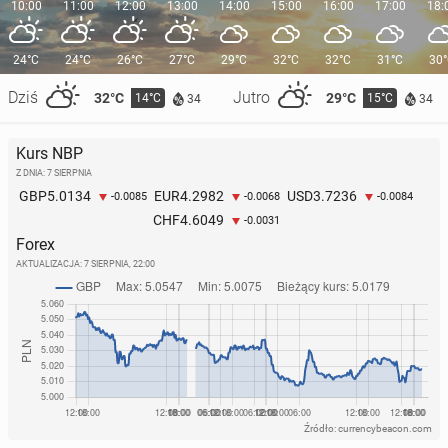
10:00
11:00
12:00
13:00
14:00
15:00
16:00
17:00
18:
24°C
24°C
26°C
27°C
29°C
32°C
32°C
31°C
30
Dziś
Jutro
32°C
29°C
14°C
15°C
34
34
Kurs NBP
Z DNIA: 7 SIERPNIA
5.0134
4.2982
3.7236
GBP
EUR
USD
-0.0085
-0.0068
-0.0084
4.6049
CHF
-0.0031
Forex
AKTUALIZACJA:
7 SIERPNIA, 22:00
Źródło: currencybeacon.com