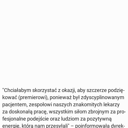
"Chcia­ła­bym sko­rzy­stać z okazji, aby szcze­rze po­dzię­
ko­wać (pre­mie­ro­wi), po­nie­waż był zdy­scy­pli­no­wa­nym
pa­cjen­tem, ze­spo­ło­wi naszych zna­ko­mi­tych lekarzy
za do­sko­na­łą pracę, wszyst­kim siłom zbroj­nym za pro­
fe­sjo­nal­ne po­dej­ście oraz ludziom za po­zy­tyw­ną
energię, którą nam prze­sy­ła­li" – po­in­for­mo­wa­ła dy­rek­