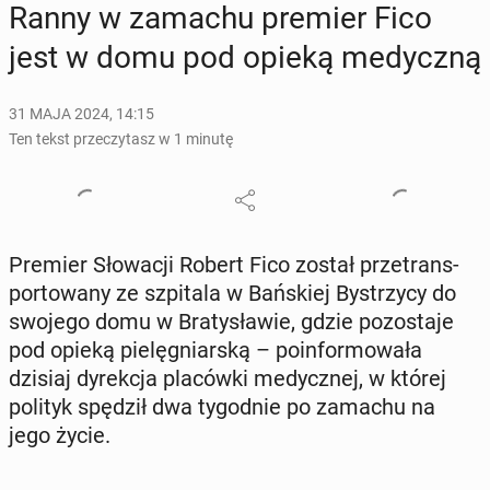
Ranny w zamachu premier Fico
jest w domu pod opieką me­dycz­ną
31 MAJA 2024, 14:15
Ten tekst przeczytasz w 1 minutę
Premier Sło­wa­cji Robert Fico został prze­trans­
por­to­wa­ny ze szpi­ta­la w Bań­skiej By­strzy­cy do
swojego domu w Bra­ty­sła­wie, gdzie po­zo­sta­je
pod opieką pie­lę­gniar­ską – po­in­for­mo­wa­ła
dzisiaj dy­rek­cja pla­ców­ki me­dycz­nej, w której
polityk spędził dwa ty­go­dnie po zamachu na
jego życie.