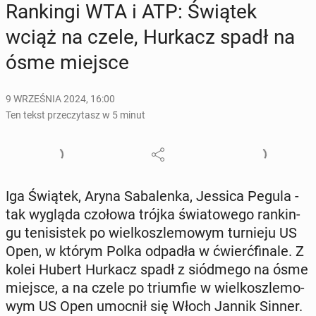
Ran­kin­gi WTA i ATP: Świątek
wciąż na czele, Hurkacz spadł na
ósme miejsce
9 WRZEŚNIA 2024, 16:00
Ten tekst przeczytasz w 5 minut
Iga Świątek, Aryna Sa­ba­len­ka, Jessica Pegula -
tak wygląda czołowa trójka świa­to­we­go ran­kin­
gu te­ni­si­stek po wiel­kosz­le­mo­wym tur­nie­ju US
Open, w którym Polka odpadła w ćwierć­fi­na­le. Z
kolei Hubert Hurkacz spadł z siód­me­go na ósme
miejsce, a na czele po trium­fie w wiel­kosz­le­mo­
wym US Open umocnił się Włoch Jannik Sinner.