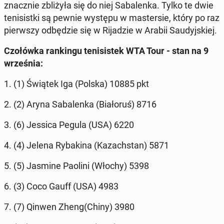
znacz­nie zbli­ży­ła się do niej Sa­ba­len­ka. Tylko te dwie
te­ni­sist­ki są pewnie występu w ma­ster­sie, który po raz
pierw­szy od­bę­dzie się w Ri­ja­dzie w Arabii Sau­dyj­skiej.
Czo­łów­ka ran­kin­gu te­ni­si­stek WTA Tour - stan na 9
wrze­śnia:
1. (1) Świątek Iga (Polska) 10885 pkt
2. (2) Aryna Sa­ba­len­ka (Bia­ło­ruś) 8716
3. (6) Jessica Pegula (USA) 6220
4. (4) Jelena Ry­ba­ki­na (Ka­zach­stan) 5871
5. (5) Jasmine Paolini (Włochy) 5398
6. (3) Coco Gauff (USA) 4983
7. (7) Qinwen Zheng(Chiny) 3980