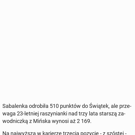
Sa­ba­len­ka od­ro­bi­ła 510 punktów do Świątek, ale prze­
wa­ga 23-letniej ra­szy­nian­ki nad trzy lata starszą za­
wod­nicz­ką z Mińska wynosi aż 2 169.
Na naj­wyż­szą w ka­rie­rze trzecią pozycję - z szóstej -