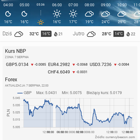
04:00
05:00
05:36
06:00
07:00
08:00
09:00
10:00
11:
16°C
16°C
16°C
17°C
19°C
24°C
25°C
28
Dziś
Jutro
32°C
28°C
16°C
14°C
21
22
Kurs NBP
Z DNIA: 7 SIERPNIA
5.0134
4.2982
3.7236
GBP
EUR
USD
-0.0085
-0.0068
-0.0084
4.6049
CHF
-0.0031
Forex
AKTUALIZACJA:
7 SIERPNIA, 22:00
Źródło: currencybeacon.com