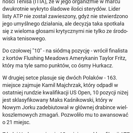
no­ści Tenisa (ITIA), że w jego or­ga­ni­zmie w marcu
dwu­krot­nie wykryto śladowe ilości ste­ry­dów. Lider
listy ATP nie został za­wie­szo­ny, gdyż nie stwier­dzo­no
jego umyśl­ne­go dzia­ła­nia, ale decyzja taka spo­tka­ła
się z wieloma głosami kry­tycz­ny­mi nie tylko ze śro­do­
wi­ska te­ni­so­we­go.
Do czo­ło­wej "10" - na siódmą pozycję - wrócił fi­na­li­sta
z kortów Flu­shing Meadows Ame­ry­ka­nin Taylor Fritz,
który ma tyle samo punktów, co ósmy Hurkacz.
W drugiej setce plasuje się dwóch Polaków - 163.
miejsce zajmuje Kamil Maj­chrzak, który odpadł w
ostat­niej rundzie kwa­li­fi­ka­cji US Open, 10 pozycji niżej
jest skla­sy­fi­ko­wa­ny Maks Ka­śni­kow­ski, który w
Nowym Jorku za­de­biu­to­wał w głównej dra­bin­ce wiel­
kosz­le­mo­wych zmagań. Po­zwo­li­ło mu to awan­so­wać
o 21 miejsc.