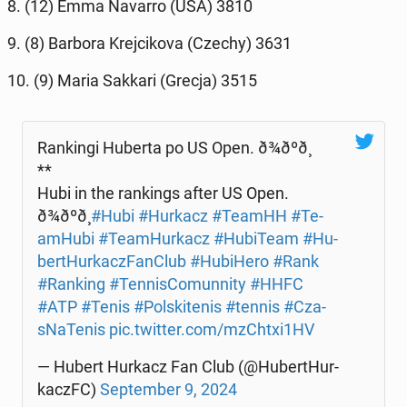
8. (12) Emma Navarro (USA) 3810
9. (8) Barbora Krej­ci­ko­va (Czechy) 3631
10. (9) Maria Sakkari (Grecja) 3515
Ran­kin­gi Huberta po US Open. ð¾ðºð¸
**
Hubi in the ran­kings after US Open.
ð¾ðºð¸
#Hubi
#Hurkacz
#TeamHH
#Te­
am­Hu­bi
#Te­am­Hur­kacz
#Hu­bi­Te­am
#Hu­
ber­tHur­kacz­FanC­lub
#Hu­bi­He­ro
#Rank
#Ranking
#Ten­ni­sCo­mun­ni­ty
#HHFC
#ATP
#Tenis
#Pol­ski­te­nis
#tennis
#Cza­
sNa­Te­nis
pic.twitter.com/mzChtxi1HV
— Hubert Hurkacz Fan Club (@Hu­ber­tHur­
kaczFC)
Sep­tem­ber 9, 2024