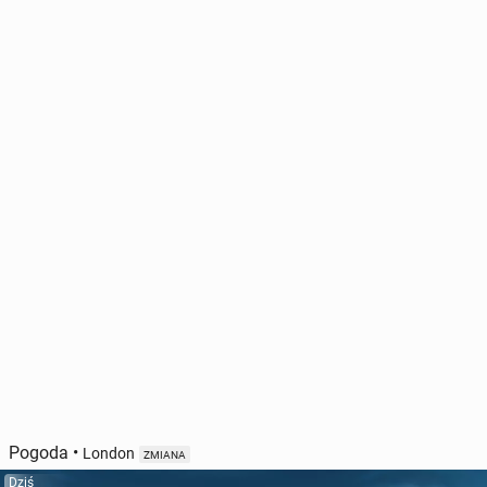
Pogoda
•
London
ZMIANA
Dziś