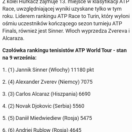
Z kolei Hurkacz zajmuje 13. miejsce w kla­sy­fi­ka­cji ATP
Race, uwzględ­nia­ją­cej wyniki uzy­ska­ne tylko w tym
roku. Liderem ran­kin­gu ATP Race to Turin, który wyłoni
ośmiu uczest­ni­ków koń­czą­ce­go sezon tur­nie­ju ATP
Finals, również jest Sinner. Włoch wy­prze­dza Zvereva i
Al­ca­ra­za.
Czo­łów­ka ran­kin­gu te­ni­si­stów ATP World Tour - stan
na 9 wrze­śnia:
1. (1) Jannik Sinner (Włochy) 11180 pkt
2. (4) Ale­xan­der Zverev (Niemcy) 7075
3. (3) Carlos Alcaraz (Hisz­pa­nia) 6690
4. (2) Novak Djo­ko­vic (Serbia) 5560
5. (5) Daniił Mie­dwie­diew (Rosja) 5475
6. (6) Andriej Rublow (Rosja) 4645