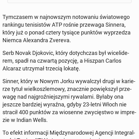
Tym­cza­sem w naj­now­szym no­to­wa­niu świa­to­we­go
ran­kin­gu te­ni­si­stów ATP rośnie prze­wa­ga Sinnera,
który już o ponad cztery tysiące punktów wy­prze­dza
Niemca Ale­xan­dra Zvereva.
Serb Novak Djo­ko­vic, który do­tych­czas był wi­ce­li­de­
rem, spadł na czwartą pozycję, a Hiszpan Carlos
Alcaraz utrzy­mał trzecią lokatę.
Sinner, który w Nowym Jorku wy­wal­czył drugi w ka­rie­
rze tytuł wiel­kosz­le­mo­wy, znacz­nie po­więk­szył prze­
wa­gę nad naj­groź­niej­szy­mi ry­wa­la­mi. Byłaby ona
jeszcze bar­dziej wyraźna, gdyby 23-letni Włoch nie
stracił 400 punktów za wio­sen­ne zwy­cię­stwo w im­pre­
zie w Indian Wells.
To efekt in­for­ma­cji Mię­dzy­na­ro­do­wej Agencji In­te­gral­