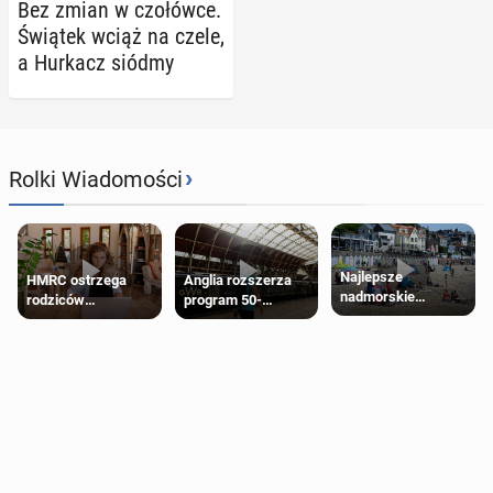
Bez zmian w czo­łów­ce.
Świątek wciąż na czele,
a Hurkacz siódmy
›
Rolki Wiadomości
Najlepsze
HMRC ostrzega
Anglia rozszerza
nadmorskie
rodziców
program 50-
miasteczko blisko
pobierających Child
procentowych
Londynu
Benefit. Mogą być
zniżek kolejowych
zobowiązani do
na 18-latków
zwrotu zasiłku