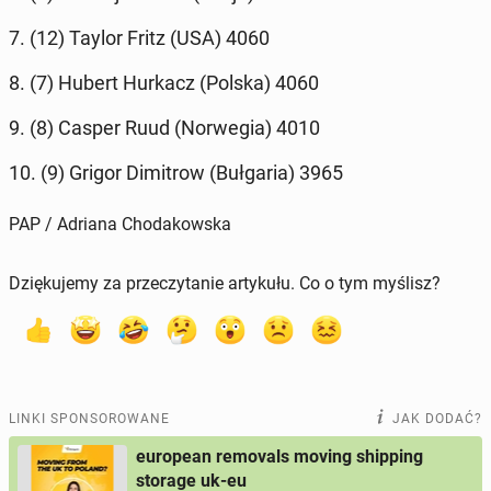
7. (12) Taylor Fritz (USA) 4060
8. (7) Hubert Hurkacz (Polska) 4060
9. (8) Casper Ruud (Nor­we­gia) 4010
10. (9) Grigor Di­mi­trow (Buł­ga­ria) 3965
PAP / Adriana Chodakowska
Dziękujemy za przeczytanie artykułu. Co o tym myślisz?
LINKI SPONSOROWANE
JAK DODAĆ?
european removals moving shipping
storage uk-eu