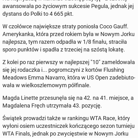
awan­so­wa­ła po ży­cio­wym suk­ce­sie Pegula, jednak jej
dystans do Polki to 4 665 pkt.
W czo­łów­ce naj­więk­sze straty po­nio­sła Coco Gauff.
Ame­ry­kan­ka, która przed rokiem była w Nowym Jorku
naj­lep­sza, tym razem odpadła w 1/8 finału, stra­ci­ła
sporo punktów i spadła z trze­ciej na szóstą lokatę.
Z kolei po raz pierw­szy w naj­lep­szej "10" za­mel­do­wa­ła
się jej ro­dacz­ka i... po­grom­czy­ni z kortów Flu­shing
Meadows Emma Navarro, która w US Open za­de­biu­to­
wa­ła w wiel­kosz­le­mo­wym pół­fi­na­le.
Magda Linette prze­su­nę­ła się na 42. na 41. miejsce, a
Mag­da­le­na Fręch utrzy­ma­ła 43. pozycję.
Świątek pro­wa­dzi także w ran­kin­gu WTA Race, który
wyłoni osiem uczest­ni­czek koń­czą­ce­go sezon tur­nie­ju
WTA Finals, jednak po zwy­cię­stwie w Nowym Jorku