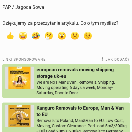
PAP / Jagoda Sowa
Dziękujemy za przeczytanie artykułu. Co o tym myślisz?
LINKI SPONSOROWANE
JAK DODAĆ?
european removals moving shipping
storage uk-eu
We are No1 Man&Van, Removals, Shipping,
Moving operating 6 days a week, Monday-
Saturday, Door to Door.
Kanguro Removals to Europe, Man & Van
to EU
Removals to Poland, Man&Van to EU, Low Cost,
Moving, Custom Clearance. Part load 5m3/300kg
- Full Load 20m31200kg, Removals to Germany,