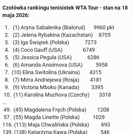
Czo­łów­ka ran­kin­gu te­ni­si­stek WTA Tour - stan na 18
maja 2026:
1. (1) Aryna Sa­ba­len­ka (Bia­ło­ruś) 9960 pkt
2. (2) Jelena Ry­ba­ki­na (Ka­zach­stan) 8705
3. (3) Iga Świątek (Polska) 7273
4. (4) Coco Gauff (USA) 6749
5. (5) Jessica Pegula (USA) 6286
6. (6) Amanda Ani­si­mo­va (USA) 5958
7. (10) Elina Swi­to­li­na (Ukraina) 4315
8. (7) Mirra An­drie­je­wa (Rosja) 4181
9. (9) Vic­to­ria Mboko (Kanada) 3395
10. (11) Ka­ro­li­na Muchova (Czechy) 3318
...
49. (45) Mag­da­le­na Fręch (Polska) 1208
57. (55) Magda Linette (Polska) 1029
116. (113) Maja Chwa­liń­ska (Polska) 693
139. (138) Ka­ta­rzy­na Kawa (Polska) 546