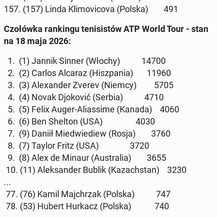
157. (157) Linda Kli­mo­vi­co­va (Polska) 491
Czo­łów­ka ran­kin­gu te­ni­si­stów ATP World Tour - stan
na 18 maja 2026:
1. (1) Jannik Sinner (Włochy) 14700
2. (2) Carlos Alcaraz (Hisz­pa­nia) 11960
3. (3) Ale­xan­der Zverev (Niemcy) 5705
4. (4) Novak Djo­ko­vić (Serbia) 4710
5. (5) Felix Auger-Alias­si­me (Kanada) 4060
6. (6) Ben Shelton (USA) 4030
7. (9) Daniił Mie­dwie­diew (Rosja) 3760
8. (7) Taylor Fritz (USA) 3720
9. (8) Alex de Minaur (Au­stra­lia) 3655
10. (11) Alek­san­der Bublik (Ka­zach­stan) 3230
...
77. (76) Kamil Maj­chrzak (Polska) 747
78. (53) Hubert Hurkacz (Polska) 740