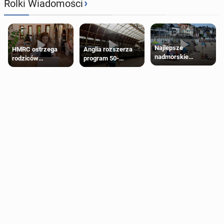
›
Rolki Wiadomości
Najlepsze
HMRC ostrzega
Anglia rozszerza
nadmorskie
rodziców
program 50-
miasteczko blisko
pobierających Child
procentowych
Londynu
Benefit. Mogą być
zniżek kolejowych
zobowiązani do
na 18-latków
zwrotu zasiłku