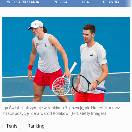
WIELKA BRYTANIA
POLSKA
USA
IRLANDIA
Iga Świątek utrzymuje w rankingu 3. pozycję, ale Hubert Hurkacz
stracił pozycję lidera wśród Polaków. (Fot. Getty Images)
Tenis
Ranking