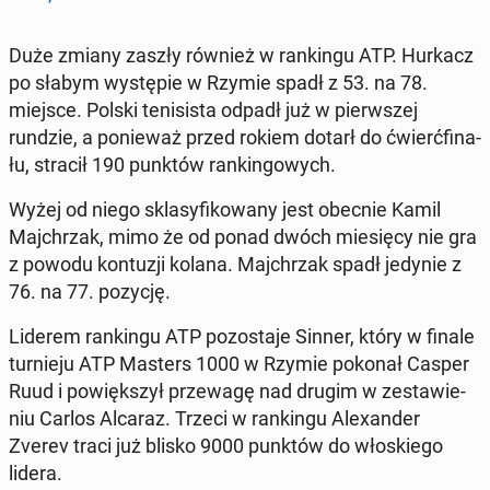
Duże zmiany zaszły również w ran­kin­gu ATP. Hurkacz
po słabym wy­stę­pie w Rzymie spadł z 53. na 78.
miejsce. Polski te­ni­si­sta odpadł już w pierw­szej
rundzie, a po­nie­waż przed rokiem dotarł do ćwierć­fi­na­
łu, stracił 190 punktów ran­kin­go­wych.
Wyżej od niego skla­sy­fi­ko­wa­ny jest obecnie Kamil
Maj­chrzak, mimo że od ponad dwóch mie­się­cy nie gra
z powodu kon­tu­zji kolana. Maj­chrzak spadł jedynie z
76. na 77. pozycję.
Liderem ran­kin­gu ATP po­zo­sta­je Sinner, który w finale
tur­nie­ju ATP Masters 1000 w Rzymie pokonał Casper
Ruud i po­więk­szył prze­wa­gę nad drugim w ze­sta­wie­
niu Carlos Alcaraz. Trzeci w ran­kin­gu Ale­xan­der
Zverev traci już blisko 9000 punktów do wło­skie­go
lidera.