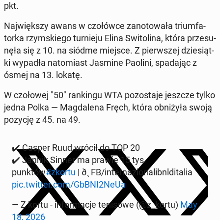
pkt.
Naj­więk­szy awans w czo­łów­ce za­no­to­wa­ła trium­fa­
tor­ka rzym­skie­go tur­nie­ju Elina Swi­to­li­na, która prze­su­
nę­ła się z 10. na siódme miejsce. Z pierw­szej dzie­siąt­
ki wypadła na­to­miast Jasmine Paolini, spa­da­jąc z
ósmej na 13. lokatę.
W czo­ło­wej "50" ran­kin­gu WTA po­zo­sta­je jeszcze tylko
jedna Polka — Mag­da­le­na Fręch, która ob­ni­ży­ła swoją
pozycję z 45. na 49.
✔️ Casper Ruud wrócił do TOP 20
✔️ Jannik Sinner ma prawie 15 tys.
punktów
#zkortu
| ð¸ FB/in­ter­na­zio­na­libnl­di­ta­lia
pic.twitter.com/GbBNI2NeUa
— Z kortu - in­for­ma­cje te­ni­so­we (@z_kortu)
May
18, 2026