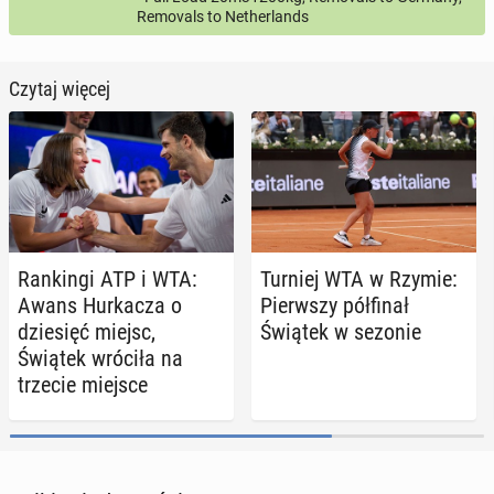
Removals to Netherlands
Czytaj więcej
Ran­kin­gi ATP i WTA:
Turniej WTA w Rzymie:
Awans Hur­ka­cza o
Pierw­szy pół­fi­nał
dzie­sięć miejsc,
Świątek w sezonie
Świątek wróciła na
trzecie miejsce