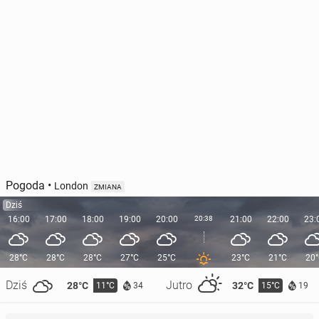
Pogoda
•
London
ZMIANA
Dziś
16:00
17:00
18:00
19:00
20:00
20:38
21:00
22:00
23:
28°C
28°C
28°C
27°C
25°C
23°C
21°C
20
Dziś
Jutro
28°C
32°C
11°C
15°C
34
19