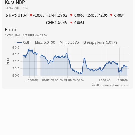
Kurs NBP
Z DNIA: 7 SIERPNIA
5.0134
4.2982
3.7236
GBP
EUR
USD
-0.0085
-0.0068
-0.0084
4.6049
CHF
-0.0031
Forex
AKTUALIZACJA:
7 SIERPNIA, 22:00
Źródło: currencybeacon.com