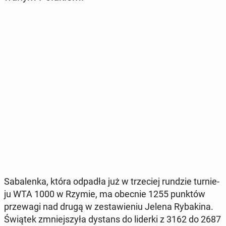
Sa­ba­len­ka, która odpadła już w trze­ciej rundzie tur­nie­
ju WTA 1000 w Rzymie, ma obecnie 1255 punktów
prze­wa­gi nad drugą w ze­sta­wie­niu Jelena Ry­ba­ki­na.
Świątek zmniej­szy­ła dystans do liderki z 3162 do 2687