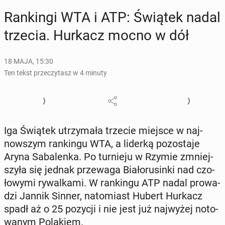
Ran­kin­gi WTA i ATP: Świątek nadal
trzecia. Hurkacz mocno w dół
18 MAJA, 15:30
Ten tekst przeczytasz w 4 minuty
Iga Świątek utrzy­ma­ła trzecie miejsce w naj­
now­szym ran­kin­gu WTA, a liderką po­zo­sta­je
Aryna Sa­ba­len­ka. Po tur­nie­ju w Rzymie zmniej­
szy­ła się jednak prze­wa­ga Bia­ło­ru­sin­ki nad czo­
ło­wy­mi ry­wal­ka­mi. W ran­kin­gu ATP nadal pro­wa­
dzi Jannik Sinner, na­to­miast Hubert Hurkacz
spadł aż o 25 pozycji i nie jest już naj­wy­żej no­to­
wa­nym Po­la­kiem.