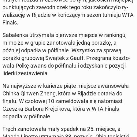
punk­tu­ją­cych za­wod­ni­czek tego roku za­koń­czy­ło ry­
wa­li­za­cję w Ri­ja­dzie w koń­czą­cym sezon tur­nie­ju WTA
Finals.
Sa­ba­len­ka utrzy­ma­ła pierw­sze miejsce w ran­kin­gu,
mimo że w grupie za­no­to­wa­ła jedną porażkę, a
później odpadła w pół­fi­na­le. Wszyst­ko za sprawą
porażki gru­po­wej Świątek z Gauff. Prze­gra­na kosz­to­
wa­ła Polkę awans do pół­fi­na­łu i od­zy­ska­nie pozycji
liderki ze­sta­wie­nia.
Na naj­wyż­sze w ka­rie­rze piąte miejsce awan­so­wa­ła
Chinka Qinwen Zheng, która w Ri­ja­dzie dotarła do
finału. W czo­ło­wej 10 za­mel­do­wa­ła się na­to­miast
Czeszka Barbora Krej­ci­ko­va, która w WTA Finals
odpadła w pół­fi­na­le.
Fręch za­no­to­wa­ła mały spadek na 25. miejsce, a
Magda Linette utrzy­ma­ła 38. pozycję. Obie te­ni­sist­ki