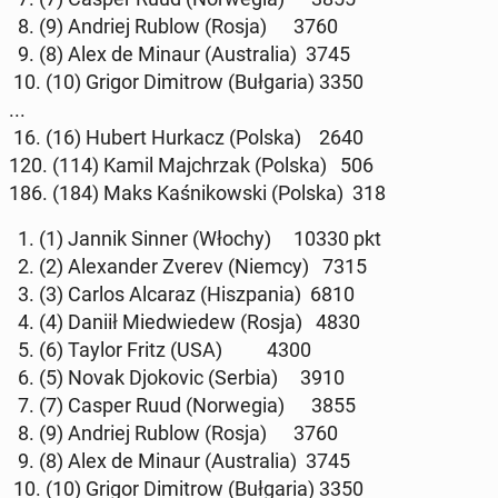
8. (9) Andriej Rublow (Rosja) 3760
9. (8) Alex de Minaur (Au­stra­lia) 3745
10. (10) Grigor Di­mi­trow (Buł­ga­ria) 3350
...
16. (16) Hubert Hurkacz (Polska) 2640
120. (114) Kamil Maj­chrzak (Polska) 506
186. (184) Maks Ka­śni­kow­ski (Polska) 318
1. (1) Jannik Sinner (Włochy) 10330 pkt
2. (2) Ale­xan­der Zverev (Niemcy) 7315
3. (3) Carlos Alcaraz (Hisz­pa­nia) 6810
4. (4) Daniił Mie­dwie­dew (Rosja) 4830
5. (6) Taylor Fritz (USA) 4300
6. (5) Novak Djo­ko­vic (Serbia) 3910
7. (7) Casper Ruud (Nor­we­gia) 3855
8. (9) Andriej Rublow (Rosja) 3760
9. (8) Alex de Minaur (Au­stra­lia) 3745
10. (10) Grigor Di­mi­trow (Buł­ga­ria) 3350