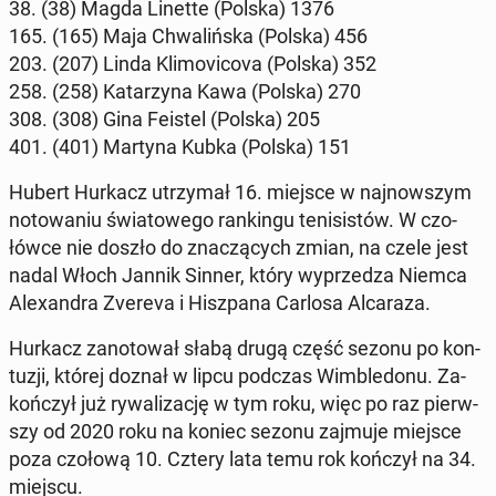
38. (38) Magda Linette (Polska) 1376
165. (165) Maja Chwa­liń­ska (Polska) 456
203. (207) Linda Kli­mo­vi­co­va (Polska) 352
258. (258) Ka­ta­rzy­na Kawa (Polska) 270
308. (308) Gina Feistel (Polska) 205
401. (401) Martyna Kubka (Polska) 151
Hubert Hurkacz utrzy­mał 16. miejsce w naj­now­szym
no­to­wa­niu świa­to­we­go ran­kin­gu te­ni­si­stów. W czo­
łów­ce nie doszło do zna­czą­cych zmian, na czele jest
nadal Włoch Jannik Sinner, który wy­prze­dza Niemca
Ale­xan­dra Zvereva i Hisz­pa­na Carlosa Al­ca­ra­za.
Hurkacz za­no­to­wał słabą drugą część sezonu po kon­
tu­zji, której doznał w lipcu podczas Wim­ble­do­nu. Za­
koń­czył już ry­wa­li­za­cję w tym roku, więc po raz pierw­
szy od 2020 roku na koniec sezonu zajmuje miejsce
poza czołową 10. Cztery lata temu rok kończył na 34.
miejscu.