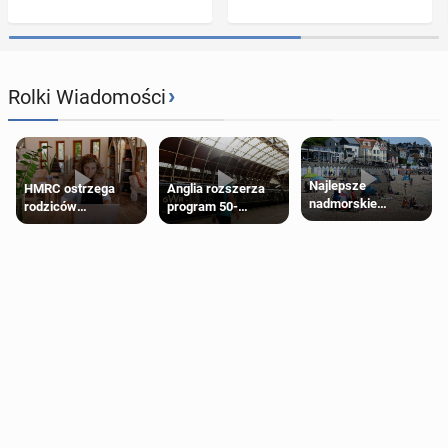
›
Rolki Wiadomości
Najlepsze
HMRC ostrzega
Anglia rozszerza
nadmorskie
rodziców
program 50-
miasteczko blisko
pobierających Child
procentowych
Londynu
Benefit. Mogą być
zniżek kolejowych
zobowiązani do
na 18-latków
zwrotu zasiłku