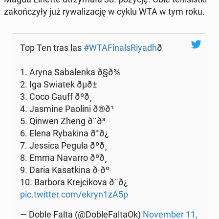
za­koń­czy­ły już ry­wa­li­za­cję w cyklu WTA w tym roku.
Top Ten tras las
#WTA­Fi­nal­sRiy­adh
ð
1. Aryna Sa­ba­len­ka ð§ð¾
2. Iga Swiatek ðµð±
3. Coco Gauff ðºð¸
4. Jasmine Paolini ð®ð¹
5. Qinwen Zheng ð¨ð³
6. Elena Ry­ba­ki­na ð°ð¿
7. Jessica Pegula ðºð¸
8. Emma Navarro ðºð¸
9. Daria Ka­sat­ki­na ð·ðº
10. Barbora Krej­ci­ko­va ð¨ð¿
pic.twitter.com/ekryn1zA5p
— Doble Falta (@Do­ble­Fal­ta­Ok)
No­vem­ber 11,