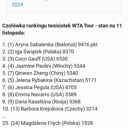
2024
Czo­łów­ka ran­kin­gu te­ni­si­stek WTA Tour - stan na 11
li­sto­pa­da:
1. (1) Aryna Sa­ba­len­ka (Bia­ło­ruś) 9416 pkt
2. (2) Iga Świątek (Polska) 8370
3. (3) Coco Gauff (USA) 6530
4. (4) Jasmine Paolini (Włochy) 5344
5. (7) Qinwen Zheng (Chiny) 5340
6. (5) Jelena Ry­ba­ki­na (Ka­zach­stan) 5171
7. (6) Jessica Pegula (USA) 4705
8. (8) Emma Navarro (USA) 3589
9. (9) Daria Ka­sat­ki­na (Rosja) 3368
10. (13) Barbora Krej­ci­ko­va (Czechy) 3214
...
25. (24) Mag­da­le­na Fręch (Polska) 1928