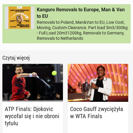
Kanguro Removals to Europe, Man & Van
to EU
Removals to Poland, Man&Van to EU, Low Cost,
Moving, Custom Clearance. Part load 5m3/300kg
- Full Load 20m31200kg, Removals to Germany,
Removals to Netherlands
Czytaj więcej
ATP Finals: Djo­ko­vic
Coco Gauff zwy­cię­ży­ła
wycofał się i nie obroni
w WTA Finals
tytułu