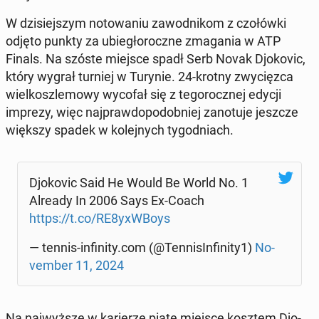
W dzi­siej­szym no­to­wa­niu za­wod­ni­kom z czo­łów­ki
odjęto punkty za ubie­gło­rocz­ne zma­ga­nia w ATP
Finals. Na szóste miejsce spadł Serb Novak Djo­ko­vic,
który wygrał turniej w Turynie. 24-krotny zwy­cięz­ca
wiel­kosz­le­mo­wy wycofał się z te­go­rocz­nej edycji
imprezy, więc naj­praw­do­po­dob­niej za­no­tu­je jeszcze
większy spadek w ko­lej­nych ty­go­dniach.
Djo­ko­vic Said He Would Be World No. 1
Already In 2006 Says Ex-Coach
https://t.co/RE8yxWBoys
— tennis-in­fi­ni­ty.com (@Ten­ni­sIn­fi­ni­ty1)
No­
vem­ber 11, 2024
Na naj­wyż­sze w ka­rie­rze piąte miejsce kosztem Djo­