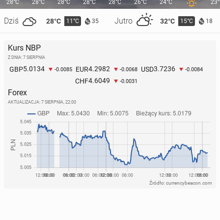
28°C
28°C
28°C
28°C
28°C
26°C
24°C
23
Dziś
Jutro
28°C
32°C
11°C
15°C
35
18
Kurs NBP
Z DNIA: 7 SIERPNIA
5.0134
4.2982
3.7236
GBP
EUR
USD
-0.0085
-0.0068
-0.0084
4.6049
CHF
-0.0031
Forex
AKTUALIZACJA:
7 SIERPNIA, 22:00
Źródło: currencybeacon.com