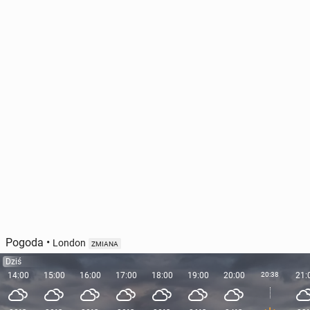
Pogoda
•
London
ZMIANA
Dziś
14:00
15:00
16:00
17:00
18:00
19:00
20:00
20:38
21: