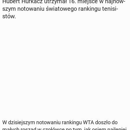
Hubert Hurkacz utrzy­mał 16. miejsce w naj­now­
szym no­to­wa­niu świa­to­we­go ran­kin­gu te­ni­si­
stów.
W dzi­siej­szym no­to­wa­niu ran­kin­gu WTA doszło do
małych roszad w czo­łów­ce po tym, jak osiem naj­le­piej