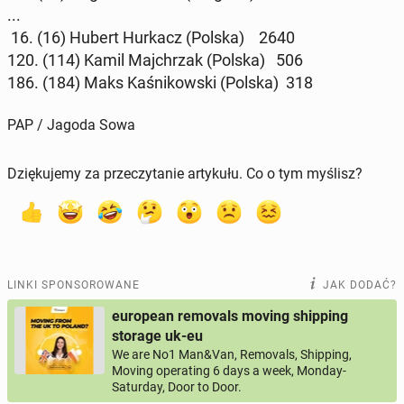
...
16. (16) Hubert Hurkacz (Polska) 2640
120. (114) Kamil Maj­chrzak (Polska) 506
186. (184) Maks Ka­śni­kow­ski (Polska) 318
PAP / Jagoda Sowa
Dziękujemy za przeczytanie artykułu. Co o tym myślisz?
LINKI SPONSOROWANE
JAK DODAĆ?
european removals moving shipping
storage uk-eu
We are No1 Man&Van, Removals, Shipping,
Moving operating 6 days a week, Monday-
Saturday, Door to Door.