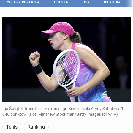
WIELKA BRYTANIA
POLSKA
USA
IRLANDIA
Iga Świątek traci do liderki rankingu Białorusinki Aryny Sabalenki 1
046 punktów. (Fot. Matthew Stockman/Getty Images for WTA)
Tenis
Ranking