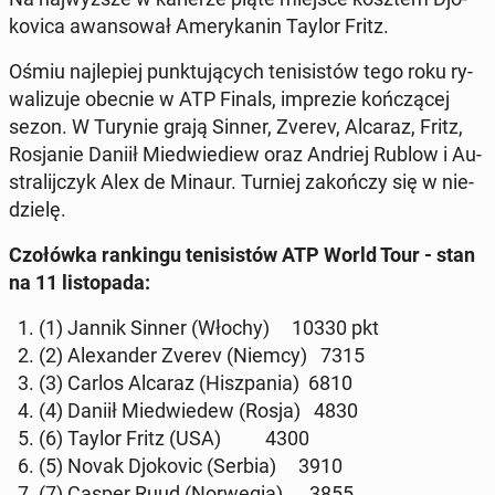
ko­vi­ca awan­so­wał Ame­ry­ka­nin Taylor Fritz.
Ośmiu naj­le­piej punk­tu­ją­cych te­ni­si­stów tego roku ry­
wa­li­zu­je obecnie w ATP Finals, im­pre­zie koń­czą­cej
sezon. W Turynie grają Sinner, Zverev, Alcaraz, Fritz,
Ro­sja­nie Daniił Mie­dwie­diew oraz Andriej Rublow i Au­
stra­lij­czyk Alex de Minaur. Turniej za­koń­czy się w nie­
dzie­lę.
Czo­łów­ka ran­kin­gu te­ni­si­stów ATP World Tour - stan
na 11 li­sto­pa­da:
1. (1) Jannik Sinner (Włochy) 10330 pkt
2. (2) Ale­xan­der Zverev (Niemcy) 7315
3. (3) Carlos Alcaraz (Hisz­pa­nia) 6810
4. (4) Daniił Mie­dwie­dew (Rosja) 4830
5. (6) Taylor Fritz (USA) 4300
6. (5) Novak Djo­ko­vic (Serbia) 3910
7. (7) Casper Ruud (Nor­we­gia) 3855