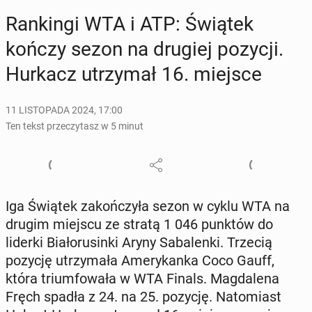
Ran­kin­gi WTA i ATP: Świątek
kończy sezon na drugiej pozycji.
Hurkacz utrzy­mał 16. miejsce
11 LISTOPADA 2024, 17:00
Ten tekst przeczytasz w 5 minut
Iga Świątek za­koń­czy­ła sezon w cyklu WTA na
drugim miejscu ze stratą 1 046 punktów do
liderki Bia­ło­ru­sin­ki Aryny Sa­ba­len­ki. Trzecią
pozycję utrzy­ma­ła Ame­ry­kan­ka Coco Gauff,
która trium­fo­wa­ła w WTA Finals. Mag­da­le­na
Fręch spadła z 24. na 25. pozycję. Na­to­miast