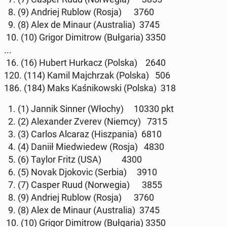
8. (9) Andriej Rublow (Rosja) 3760
9. (8) Alex de Minaur (Au­stra­lia) 3745
10. (10) Grigor Di­mi­trow (Buł­ga­ria) 3350
...
16. (16) Hubert Hurkacz (Polska) 2640
120. (114) Kamil Maj­chrzak (Polska) 506
186. (184) Maks Ka­śni­kow­ski (Polska) 318
1. (1) Jannik Sinner (Włochy) 10330 pkt
2. (2) Ale­xan­der Zverev (Niemcy) 7315
3. (3) Carlos Alcaraz (Hisz­pa­nia) 6810
4. (4) Daniił Mie­dwie­dew (Rosja) 4830
5. (6) Taylor Fritz (USA) 4300
6. (5) Novak Djo­ko­vic (Serbia) 3910
7. (7) Casper Ruud (Nor­we­gia) 3855
8. (9) Andriej Rublow (Rosja) 3760
9. (8) Alex de Minaur (Au­stra­lia) 3745
10. (10) Grigor Di­mi­trow (Buł­ga­ria) 3350