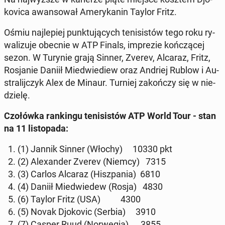
ko­vi­ca awan­so­wał Ame­ry­ka­nin Taylor Fritz.
Ośmiu naj­le­piej punk­tu­ją­cych te­ni­si­stów tego roku ry­
wa­li­zu­je obecnie w ATP Finals, im­pre­zie koń­czą­cej
sezon. W Turynie grają Sinner, Zverev, Alcaraz, Fritz,
Ro­sja­nie Daniił Mie­dwie­diew oraz Andriej Rublow i Au­
stra­lij­czyk Alex de Minaur. Turniej za­koń­czy się w nie­
dzie­lę.
Czo­łów­ka ran­kin­gu te­ni­si­stów ATP World Tour - stan
na 11 li­sto­pa­da:
1. (1) Jannik Sinner (Włochy) 10330 pkt
2. (2) Ale­xan­der Zverev (Niemcy) 7315
3. (3) Carlos Alcaraz (Hisz­pa­nia) 6810
4. (4) Daniił Mie­dwie­dew (Rosja) 4830
5. (6) Taylor Fritz (USA) 4300
6. (5) Novak Djo­ko­vic (Serbia) 3910
7. (7) Casper Ruud (Nor­we­gia) 3855