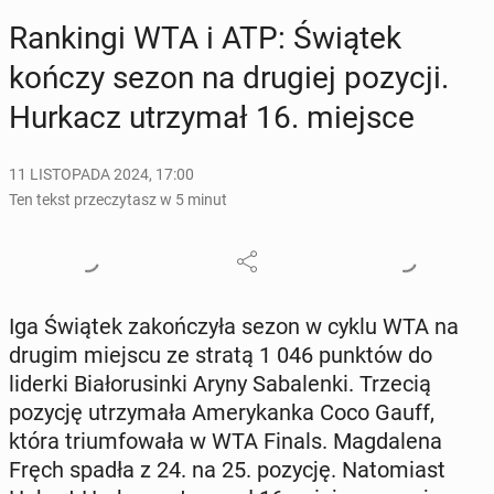
Ran­kin­gi WTA i ATP: Świątek
kończy sezon na drugiej pozycji.
Hurkacz utrzy­mał 16. miejsce
11 LISTOPADA 2024, 17:00
Ten tekst przeczytasz w 5 minut
Iga Świątek za­koń­czy­ła sezon w cyklu WTA na
drugim miejscu ze stratą 1 046 punktów do
liderki Bia­ło­ru­sin­ki Aryny Sa­ba­len­ki. Trzecią
pozycję utrzy­ma­ła Ame­ry­kan­ka Coco Gauff,
która trium­fo­wa­ła w WTA Finals. Mag­da­le­na
Fręch spadła z 24. na 25. pozycję. Na­to­miast