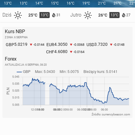
13°C
13°C
14°C
15°C
16°C
19°C
21°C
21°C
22
Dziś
Jutro
25°C
26°C
13°C
13°C
31
27
Kurs NBP
Z DNIA: 6 SIERPNIA
5.0219
4.3050
3.7320
GBP
EUR
USD
-0.0144
-0.0068
-0.0148
4.6080
CHF
-0.0164
Forex
AKTUALIZACJA:
6 SIERPNIA, 06:20
Źródło: currencybeacon.com