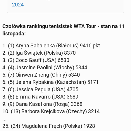
2024
Czo­łów­ka ran­kin­gu te­ni­si­stek WTA Tour - stan na 11
li­sto­pa­da:
1. (1) Aryna Sa­ba­len­ka (Bia­ło­ruś) 9416 pkt
2. (2) Iga Świątek (Polska) 8370
3. (3) Coco Gauff (USA) 6530
4. (4) Jasmine Paolini (Włochy) 5344
5. (7) Qinwen Zheng (Chiny) 5340
6. (5) Jelena Ry­ba­ki­na (Ka­zach­stan) 5171
7. (6) Jessica Pegula (USA) 4705
8. (8) Emma Navarro (USA) 3589
9. (9) Daria Ka­sat­ki­na (Rosja) 3368
10. (13) Barbora Krej­ci­ko­va (Czechy) 3214
...
25. (24) Mag­da­le­na Fręch (Polska) 1928