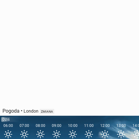
Pogoda
•
London
ZMIANA
Dziś
06:00
07:00
08:00
09:00
10:00
11:00
12:00
13:00
14: