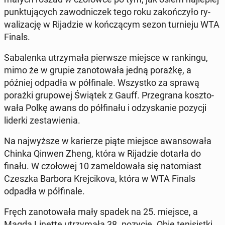
punk­tu­ją­cych za­wod­ni­czek tego roku za­koń­czy­ło ry­
wa­li­za­cję w Ri­ja­dzie w koń­czą­cym sezon tur­nie­ju WTA
Finals.
Sa­ba­len­ka utrzy­ma­ła pierw­sze miejsce w ran­kin­gu,
mimo że w grupie za­no­to­wa­ła jedną porażkę, a
później odpadła w pół­fi­na­le. Wszyst­ko za sprawą
porażki gru­po­wej Świątek z Gauff. Prze­gra­na kosz­to­
wa­ła Polkę awans do pół­fi­na­łu i od­zy­ska­nie pozycji
liderki ze­sta­wie­nia.
Na naj­wyż­sze w ka­rie­rze piąte miejsce awan­so­wa­ła
Chinka Qinwen Zheng, która w Ri­ja­dzie dotarła do
finału. W czo­ło­wej 10 za­mel­do­wa­ła się na­to­miast
Czeszka Barbora Krej­ci­ko­va, która w WTA Finals
odpadła w pół­fi­na­le.
Fręch za­no­to­wa­ła mały spadek na 25. miejsce, a
Magda Linette utrzy­ma­ła 38. pozycję. Obie te­ni­sist­ki