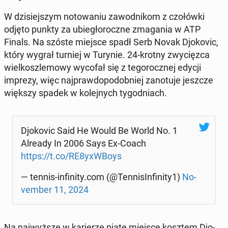
W dzi­siej­szym no­to­wa­niu za­wod­ni­kom z czo­łów­ki
odjęto punkty za ubie­gło­rocz­ne zma­ga­nia w ATP
Finals. Na szóste miejsce spadł Serb Novak Djo­ko­vic,
który wygrał turniej w Turynie. 24-krotny zwy­cięz­ca
wiel­kosz­le­mo­wy wycofał się z te­go­rocz­nej edycji
imprezy, więc naj­praw­do­po­dob­niej za­no­tu­je jeszcze
większy spadek w ko­lej­nych ty­go­dniach.
Djo­ko­vic Said He Would Be World No. 1
Already In 2006 Says Ex-Coach
https://t.co/RE8yxWBoys
— tennis-in­fi­ni­ty.com (@Ten­ni­sIn­fi­ni­ty1)
No­
vem­ber 11, 2024
Na naj­wyż­sze w ka­rie­rze piąte miejsce kosztem Djo­