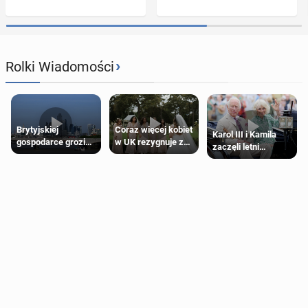
›
Rolki Wiadomości
Brytyjskiej
Coraz więcej kobiet
Karol III i Kamila
gospodarce grozi
w UK rezygnuje z
zaczęli letni
recesja, jeśli
roli druhny na
odpoczynek po
kryzys na Bliskim
ślubie
Igrzyskach
Wschodzie się
Wspólnoty w
przedłuży
Glasgow