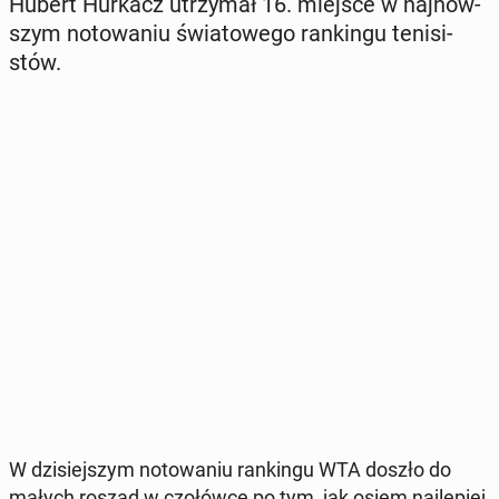
Hubert Hurkacz utrzy­mał 16. miejsce w naj­now­
szym no­to­wa­niu świa­to­we­go ran­kin­gu te­ni­si­
stów.
W dzi­siej­szym no­to­wa­niu ran­kin­gu WTA doszło do
małych roszad w czo­łów­ce po tym, jak osiem naj­le­piej