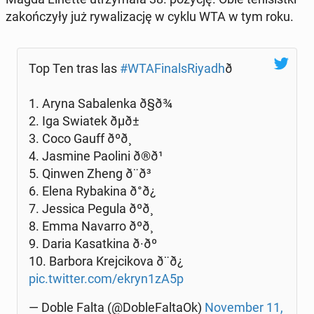
za­koń­czy­ły już ry­wa­li­za­cję w cyklu WTA w tym roku.
Top Ten tras las
#WTA­Fi­nal­sRiy­adh
ð
1. Aryna Sa­ba­len­ka ð§ð¾
2. Iga Swiatek ðµð±
3. Coco Gauff ðºð¸
4. Jasmine Paolini ð®ð¹
5. Qinwen Zheng ð¨ð³
6. Elena Ry­ba­ki­na ð°ð¿
7. Jessica Pegula ðºð¸
8. Emma Navarro ðºð¸
9. Daria Ka­sat­ki­na ð·ðº
10. Barbora Krej­ci­ko­va ð¨ð¿
pic.twitter.com/ekryn1zA5p
— Doble Falta (@Do­ble­Fal­ta­Ok)
No­vem­ber 11,