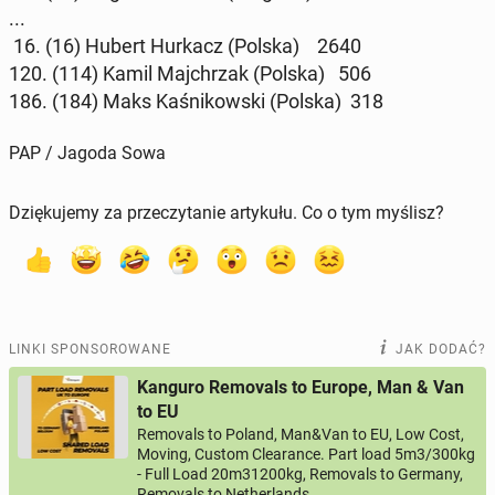
...
16. (16) Hubert Hurkacz (Polska) 2640
120. (114) Kamil Maj­chrzak (Polska) 506
186. (184) Maks Ka­śni­kow­ski (Polska) 318
PAP / Jagoda Sowa
Dziękujemy za przeczytanie artykułu. Co o tym myślisz?
LINKI SPONSOROWANE
JAK DODAĆ?
Kanguro Removals to Europe, Man & Van
to EU
Removals to Poland, Man&Van to EU, Low Cost,
Moving, Custom Clearance. Part load 5m3/300kg
- Full Load 20m31200kg, Removals to Germany,
Removals to Netherlands