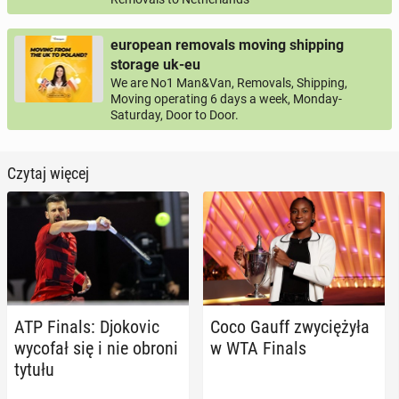
european removals moving shipping
storage uk-eu
We are No1 Man&Van, Removals, Shipping,
Moving operating 6 days a week, Monday-
Saturday, Door to Door.
Czytaj więcej
ATP Finals: Djo­ko­vic
Coco Gauff zwy­cię­ży­ła
wycofał się i nie obroni
w WTA Finals
tytułu