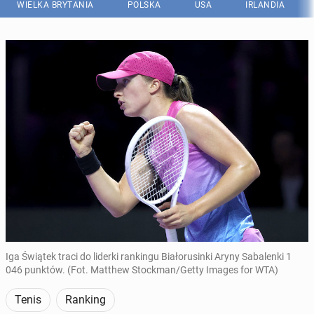
WIELKA BRYTANIA
POLSKA
USA
IRLANDIA
Iga Świątek traci do liderki rankingu Białorusinki Aryny Sabalenki 1
046 punktów. (Fot. Matthew Stockman/Getty Images for WTA)
Tenis
Ranking