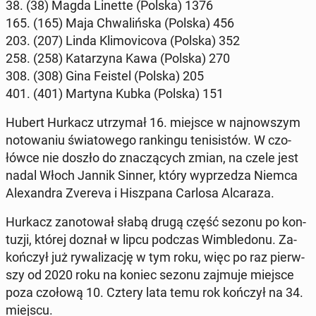
38. (38) Magda Linette (Polska) 1376
165. (165) Maja Chwa­liń­ska (Polska) 456
203. (207) Linda Kli­mo­vi­co­va (Polska) 352
258. (258) Ka­ta­rzy­na Kawa (Polska) 270
308. (308) Gina Feistel (Polska) 205
401. (401) Martyna Kubka (Polska) 151
Hubert Hurkacz utrzy­mał 16. miejsce w naj­now­szym
no­to­wa­niu świa­to­we­go ran­kin­gu te­ni­si­stów. W czo­
łów­ce nie doszło do zna­czą­cych zmian, na czele jest
nadal Włoch Jannik Sinner, który wy­prze­dza Niemca
Ale­xan­dra Zvereva i Hisz­pa­na Carlosa Al­ca­ra­za.
Hurkacz za­no­to­wał słabą drugą część sezonu po kon­
tu­zji, której doznał w lipcu podczas Wim­ble­do­nu. Za­
koń­czył już ry­wa­li­za­cję w tym roku, więc po raz pierw­
szy od 2020 roku na koniec sezonu zajmuje miejsce
poza czołową 10. Cztery lata temu rok kończył na 34.
miejscu.