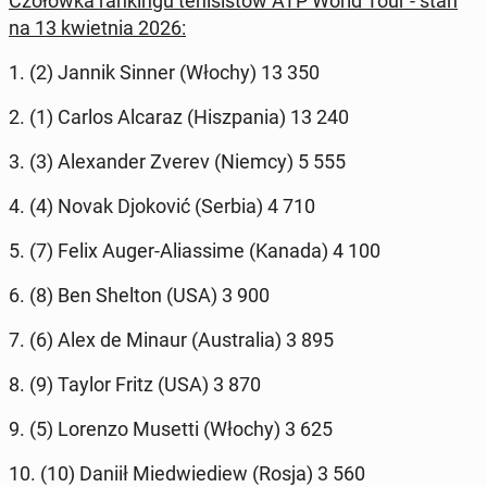
Czo­łów­ka ran­kin­gu te­ni­si­stów ATP World Tour - stan
na 13 kwiet­nia 2026:
1. (2) Jannik Sinner (Włochy) 13 350
2. (1) Carlos Alcaraz (Hisz­pa­nia) 13 240
3. (3) Ale­xan­der Zverev (Niemcy) 5 555
4. (4) Novak Djo­ko­vić (Serbia) 4 710
5. (7) Felix Auger-Alias­si­me (Kanada) 4 100
6. (8) Ben Shelton (USA) 3 900
7. (6) Alex de Minaur (Au­stra­lia) 3 895
8. (9) Taylor Fritz (USA) 3 870
9. (5) Lorenzo Musetti (Włochy) 3 625
10. (10) Daniił Mie­dwie­diew (Rosja) 3 560