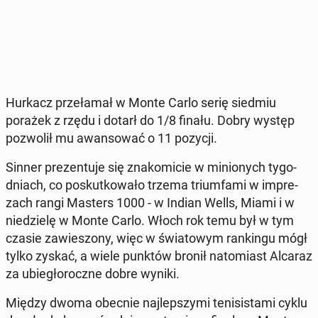
Hurkacz prze­ła­mał w Monte Carlo serię siedmiu
porażek z rzędu i dotarł do 1/8 finału. Dobry występ
po­zwo­lił mu awan­so­wać o 11 pozycji.
Sinner pre­zen­tu­je się zna­ko­mi­cie w mi­nio­nych ty­go­
dniach, co po­skut­ko­wa­ło trzema trium­fa­mi w im­pre­
zach rangi Masters 1000 - w Indian Wells, Miami i w
nie­dzie­lę w Monte Carlo. Włoch rok temu był w tym
czasie za­wie­szo­ny, więc w świa­to­wym ran­kin­gu mógł
tylko zyskać, a wiele punktów bronił na­to­miast Alcaraz
za ubie­gło­rocz­ne dobre wyniki.
Między dwoma obecnie naj­lep­szy­mi te­ni­si­sta­mi cyklu