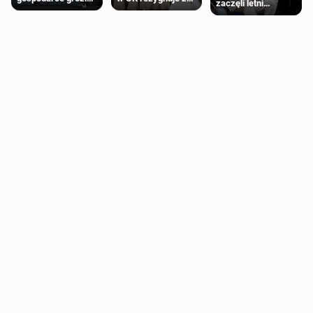
zaczęli letni
recesja, jeśli
roli druhny na
odpoczynek po
kryzys na Bliskim
ślubie
Igrzyskach
Wschodzie się
Wspólnoty w
przedłuży
Glasgow