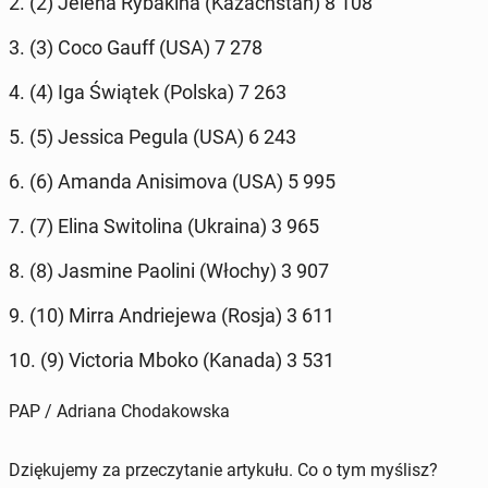
2. (2) Jelena Ry­ba­ki­na (Ka­zach­stan) 8 108
3. (3) Coco Gauff (USA) 7 278
4. (4) Iga Świątek (Polska) 7 263
5. (5) Jessica Pegula (USA) 6 243
6. (6) Amanda Ani­si­mo­va (USA) 5 995
7. (7) Elina Swi­to­li­na (Ukraina) 3 965
8. (8) Jasmine Paolini (Włochy) 3 907
9. (10) Mirra An­drie­je­wa (Rosja) 3 611
10. (9) Vic­to­ria Mboko (Kanada) 3 531
PAP / Adriana Chodakowska
Dziękujemy za przeczytanie artykułu. Co o tym myślisz?