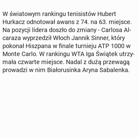
W świa­to­wym ran­kin­gu te­ni­si­stów Hubert
Hurkacz od­no­to­wał awans z 74. na 63. miejsce.
Na pozycji lidera doszło do zmiany - Carlosa Al­
ca­ra­za wy­prze­dził Włoch Jannik Sinner, który
pokonał Hisz­pa­na w finale tur­nie­ju ATP 1000 w
Monte Carlo. W ran­kin­gu WTA Iga Świątek utrzy­
ma­ła czwarte miejsce. Nadal z dużą prze­wa­gą
pro­wa­dzi w nim Bia­ło­ru­sin­ka Aryna Sa­ba­len­ka.