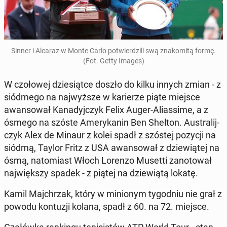
Sinner i Alcaraz w Monte Carlo po­twier­dzi­li swą zna­ko­mi­tą formę.
(Fot. Getty Images)
W czo­ło­wej dzie­siąt­ce doszło do kilku innych zmian - z
siód­me­go na naj­wyż­sze w ka­rie­rze piąte miejsce
awan­so­wał Ka­na­dyj­czyk Felix Auger-Alias­si­me, a z
ósmego na szóste Ame­ry­ka­nin Ben Shelton. Au­stra­lij­
czyk Alex de Minaur z kolei spadł z szóstej pozycji na
siódmą, Taylor Fritz z USA awan­so­wał z dzie­wią­tej na
ósmą, na­to­miast Włoch Lorenzo Musetti za­no­to­wał
naj­więk­szy spadek - z piątej na dzie­wią­tą lokatę.
Kamil Maj­chrzak, który w mi­nio­nym ty­go­dniu nie grał z
powodu kon­tu­zji kolana, spadł z 60. na 72. miejsce.