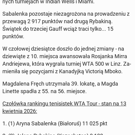
nych tur­nie­jach w Indian Wells i Miami.
Sa­ba­len­ka po­zo­sta­je nie­za­gro­żo­na na pro­wa­dze­niu z
prze­wa­gą 2 917 punktów nad drugą Ry­ba­ki­ną.
Świątek do trze­ciej Gauff wciąż traci tylko... 15
punktów.
W czo­ło­wej dzie­siąt­ce doszło do jednej zmiany - na
dzie­wią­te z 10. miejsca awan­so­wa­ła Ro­sjan­ka Mirra
An­drie­je­wa, która wygrała turniej WTA 500 w Linz. Za­
mie­ni­ła się po­zy­cja­mi z Ka­na­dyj­ką Vic­to­rią Mboko.
Mag­da­le­na Fręch utrzy­ma­ła 39. lokatę, a Magda
Linette spadła z 55. na 56. miejsce.
Czo­łów­ka ran­kin­gu te­ni­si­stek WTA Tour - stan na 13
kwiet­nia 2026:
1. (1) Aryna Sa­ba­len­ka (Bia­ło­ruś) 11 025 pkt