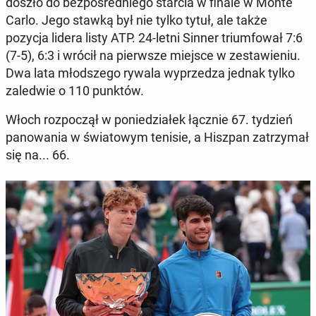
doszło do bez­po­śred­nie­go starcia w finale w Monte
Carlo. Jego stawką był nie tylko tytuł, ale także
pozycja lidera listy ATP. 24-letni Sinner trium­fo­wał 7:6
(7-5), 6:3 i wrócił na pierw­sze miejsce w ze­sta­wie­niu.
Dwa lata młod­sze­go rywala wy­prze­dza jednak tylko
za­le­d­wie o 110 punktów.
Włoch roz­po­czął w po­nie­dzia­łek łącznie 67. tydzień
pa­no­wa­nia w świa­to­wym tenisie, a Hiszpan za­trzy­mał
się na... 66.