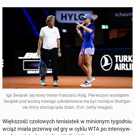
Iga Świątek i jej nowy trener Fran­ci­sco Roig. Pierw­szym wy­stę­pem
Świątek pod wodzą nowego szko­le­niow­ca ma być turniej w Stut­t­gar­
cie, który star­tu­je lada dzień. (Fot. Getty Images)
Więk­szość czo­ło­wych te­ni­si­stek w mi­nio­nym ty­go­dniu
wciąż miała przerwę od gry w cyklu WTA po in­ten­syw­