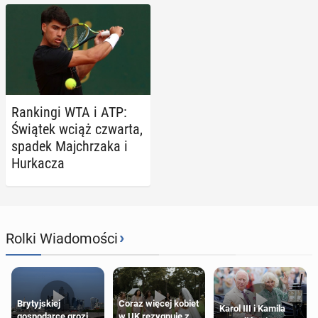
Ran­kin­gi WTA i ATP:
Świątek wciąż czwarta,
spadek Maj­chrza­ka i
Hur­ka­cza
›
Rolki Wiadomości
Brytyjskiej
Coraz więcej kobiet
Karol III i Kamila
gospodarce grozi
w UK rezygnuje z