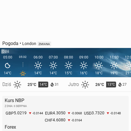
Pogoda
•
London
ZMIANA
Dziś
05:00
05:32
06:00
07:00
08:00
09:00
10:00
11:00
12:
14°C
14°C
14°C
15°C
16°C
18°C
19°C
21
Dziś
Jutro
25°C
26°C
14°C
13°C
31
27
Kurs NBP
Z DNIA: 6 SIERPNIA
5.0219
4.3050
3.7320
GBP
EUR
USD
-0.0144
-0.0068
-0.0148
4.6080
CHF
-0.0164
Forex