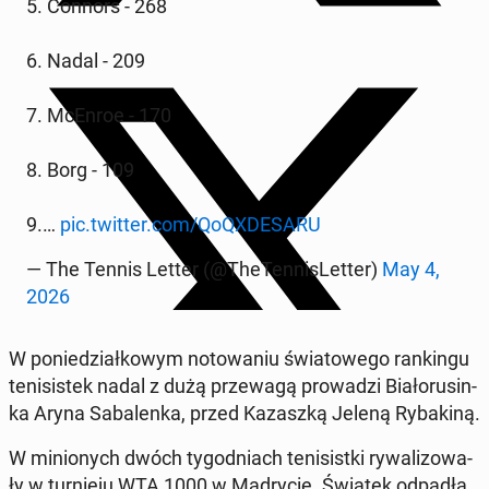
5. Connors - 268
6. Nadal - 209
7. McEnroe - 170
8. Borg - 109
9.…
pic.twitter.com/Qo­QXDE­SA­RU
— The Tennis Letter (@The­Ten­ni­sLet­ter)
May 4,
2026
W po­nie­dział­ko­wym no­to­wa­niu świa­to­we­go ran­kin­gu
te­ni­si­stek nadal z dużą prze­wa­gą pro­wa­dzi Bia­ło­ru­sin­
ka Aryna Sa­ba­len­ka, przed Ka­zasz­ką Jeleną Ry­ba­ki­ną.
W mi­nio­nych dwóch ty­go­dniach te­ni­sist­ki ry­wa­li­zo­wa­
ły w tur­nie­ju WTA 1000 w Ma­dry­cie. Świątek odpadła