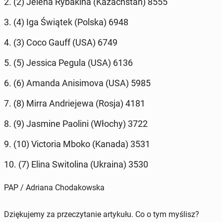
2. (2) Jelena Ry­ba­ki­na (Ka­zach­stan) 8555
3. (4) Iga Świątek (Polska) 6948
4. (3) Coco Gauff (USA) 6749
5. (5) Jessica Pegula (USA) 6136
6. (6) Amanda Ani­si­mo­va (USA) 5985
7. (8) Mirra An­drie­je­wa (Rosja) 4181
8. (9) Jasmine Paolini (Włochy) 3722
9. (10) Vic­to­ria Mboko (Kanada) 3531
10. (7) Elina Swi­to­li­na (Ukraina) 3530
PAP / Adriana Chodakowska
Dziękujemy za przeczytanie artykułu. Co o tym myślisz?