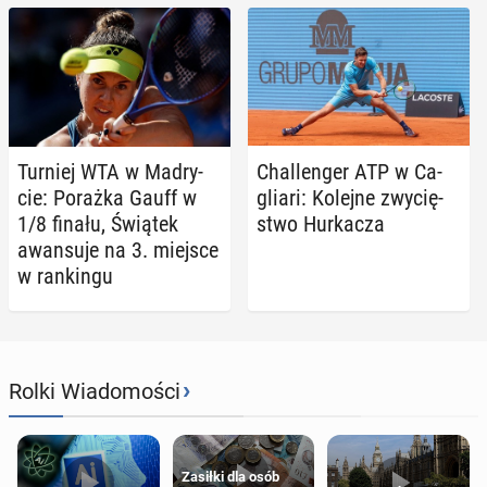
Turniej WTA w Ma­dry­
Chal­len­ger ATP w Ca­
cie: Porażka Gauff w
glia­ri: Kolejne zwy­cię­
1/8 finału, Świątek
stwo Hur­ka­cza
awan­su­je na 3. miejsce
w ran­kin­gu
›
Rolki Wiadomości
Zasiłki dla osób