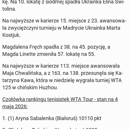
kę. Na 10. lokatę z siódmej spadła Ukra­in­ka Elina Swi­
to­li­na.
Na naj­wyż­sze w ka­rie­rze 15. miejsce z 23. awan­so­wa­
ła zwy­cięż­czy­ni tur­nie­ju w Ma­dry­cie Ukra­in­ka Marta
Kostjuk.
Mag­da­le­na Fręch spadła z 38. na 45. pozycję, a
Magda Linette zmie­ni­ła 57. lokatę na 55.
Na naj­wyż­sze w ka­rie­rze 113. miejsce awan­so­wa­ła
Maja Chwa­liń­ska, a z 163. na 138. prze­su­nę­ła się Ka­
ta­rzy­na Kawa, która w nie­dzie­lę wygrała turniej WTA
125 w chiń­skim Huzhou.
Czo­łów­ka ran­kin­gu te­ni­si­stek WTA Tour - stan na 4
maja 2026:
1. (1) Aryna Sa­ba­len­ka (Bia­ło­ruś) 10110 pkt