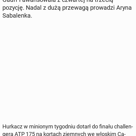
pozycję. Nadal z dużą prze­wa­gą pro­wa­dzi Aryna
Sa­ba­len­ka.
Hurkacz w mi­nio­nym ty­go­dniu dotarł do finału chal­len­
ge­ra ATP 175 na kortach ziem­nych we włoskim Ca­