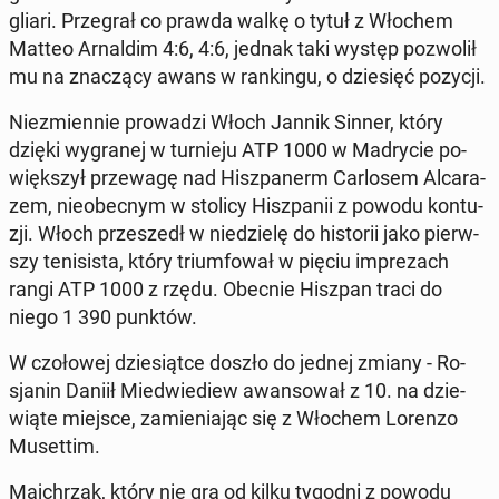
glia­ri. Prze­grał co prawda walkę o tytuł z Włochem
Matteo Ar­nal­dim 4:6, 4:6, jednak taki występ po­zwo­lił
mu na zna­czą­cy awans w ran­kin­gu, o dzie­sięć pozycji.
Nie­zmien­nie pro­wa­dzi Włoch Jannik Sinner, który
dzięki wy­gra­nej w tur­nie­ju ATP 1000 w Ma­dry­cie po­
więk­szył prze­wa­gę nad Hisz­pa­nerm Car­lo­sem Al­ca­ra­
zem, nie­obec­nym w stolicy Hisz­pa­nii z powodu kon­tu­
zji. Włoch prze­szedł w nie­dzie­lę do hi­sto­rii jako pierw­
szy te­ni­si­sta, który trium­fo­wał w pięciu im­pre­zach
rangi ATP 1000 z rzędu. Obecnie Hiszpan traci do
niego 1 390 punktów.
W czo­ło­wej dzie­siąt­ce doszło do jednej zmiany - Ro­
sja­nin Daniił Mie­dwie­diew awan­so­wał z 10. na dzie­
wią­te miejsce, za­mie­nia­jąc się z Włochem Lorenzo
Mu­set­tim.
Maj­chrzak, który nie gra od kilku tygodni z powodu