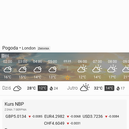
Pogoda
•
London
ZMIANA
Dziś
02:00
03:00
04:00
05:00
05:35
06:00
07:00
08:00
09:
16°C
15°C
14°C
13°C
12°C
14°C
17°C
21
Dziś
Jutro
28°C
32°C
12°C
14°C
24
17
Kurs NBP
Z DNIA: 7 SIERPNIA
5.0134
4.2982
3.7236
GBP
EUR
USD
-0.0085
-0.0068
-0.0084
4.6049
CHF
-0.0031