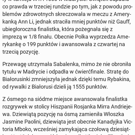
co prawda w trze­ciej rundzie po tym, jak z powodu pro­
ble­mów zdro­wot­nych skre­czo­wa­ła w meczu z Ame­ry­
kan­ką Ann Li, jednak stra­ci­ła mniej punktów niż Gauff,
ubie­gło­rocz­na fi­na­list­ka, która po­że­gna­ła się z
imprezą w 1/8 finału. Obecnie Polka wy­prze­dza Ame­
ry­kan­kę o 199 punktów i awan­so­wa­ła z czwar­tej na
trzecią pozycję.
Prze­wa­gę utrzy­ma­ła Sa­ba­len­ka, mimo że nie obro­ni­ła
tytułu w Ma­dry­cie i odpadła w ćwierć­fi­na­le. Stratę do
Bia­ło­ru­sin­ki zmniej­szy­ła jednak dzięki temu Ry­ba­ki­na,
od rywalki z Bia­ło­ru­si dzieli ją 1555 punktów.
Z ósmego na siódme miejsce awan­so­wa­ła fi­na­list­ka
roz­gry­wek w stolicy Hisz­pa­nii Ro­sjan­ka Mirra An­drie­je­
wa. Dzie­wią­tą pozycję na ósmą za­mie­ni­ła Włoszka
Jasmine Paolini, dzie­wią­ta jest obecnie Ka­na­dyj­ka Vic­
to­ria Mboko, wcze­śniej za­my­ka­ją­ca czołową dzie­siąt­