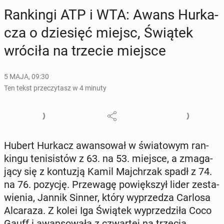
Ran­kin­gi ATP i WTA: Awans Hur­ka­
cza o dzie­sięć miejsc, Świątek
wróciła na trzecie miejsce
5 MAJA, 09:30
Ten tekst przeczytasz w 4 minuty
Hubert Hurkacz awan­so­wał w świa­to­wym ran­
kin­gu te­ni­si­stów z 63. na 53. miejsce, a zma­ga­
ją­cy się z kon­tu­zją Kamil Maj­chrzak spadł z 74.
na 76. pozycję. Prze­wa­gę po­więk­szył lider ze­sta­
wie­nia, Jannik Sinner, który wy­prze­dza Carlosa
Al­ca­ra­za. Z kolei Iga Świątek wy­prze­dzi­ła Coco
Gauff i awan­so­wa­ła z czwar­tej na trzecią