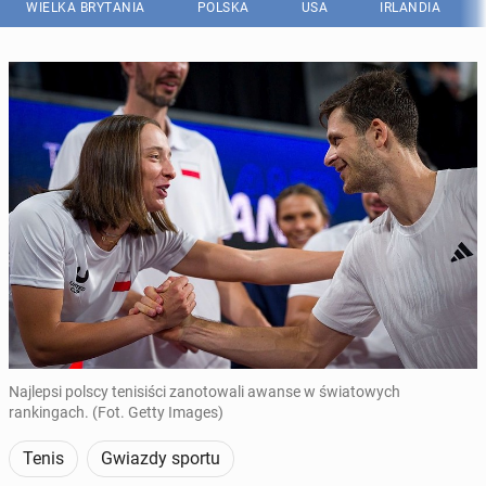
WIELKA BRYTANIA
POLSKA
USA
IRLANDIA
Najlepsi polscy tenisiści zanotowali awanse w światowych
rankingach. (Fot. Getty Images)
Tenis
Gwiazdy sportu