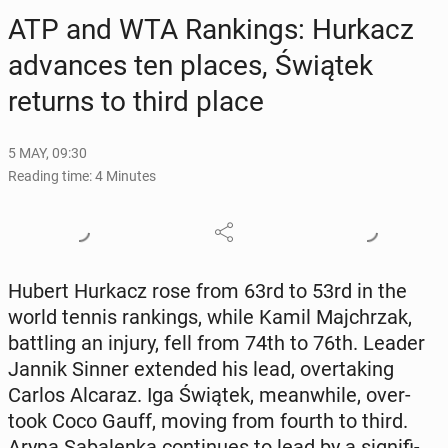
ATP and WTA Rank­ings: Hurkacz
ad­vances ten places, Świątek
returns to third place
5 MAY, 09:30
Reading time: 4 Minutes
Hubert Hurkacz rose from 63rd to 53rd in the
world tennis rank­ings, while Kamil Ma­jchrzak,
bat­tling an injury, fell from 74th to 76th. Leader
Jannik Sinner ex­tend­ed his lead, over­tak­ing
Carlos Alcaraz. Iga Świątek, mean­while, over­
took Coco Gauff, moving from fourth to third.
Aryna Sa­balen­ka con­tin­ues to lead by a sig­nif­i­