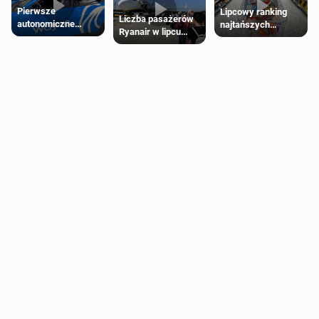
Pierwsze
Lipcowy ranking
Liczba pasażerów
autonomiczne
najtańszych
Ryanair w lipcu
Ubery pojawią się
supermarketów
pobiła rekord
w Londynie jeszcze
tego lata