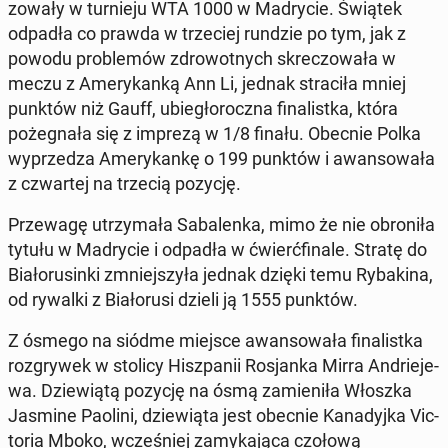
zowały w turnieju WTA 1000 w Madrycie. Świątek
odpadła co prawda w trze­ciej rundzie po tym, jak z
powodu prob­lemów zdrowot­nych skrec­zowała w
meczu z Amerykanką Ann Li, jednak straciła mniej
punktów niż Gauff, ubiegłorocz­na fi­nal­ist­ka, która
pożeg­nała się z imprezą w 1/8 finału. Obecnie Polka
wyprzedza Amerykankę o 199 punktów i awan­sowała
z czwartej na trzecią pozycję.
Przewagę utrzy­mała Sa­balen­ka, mimo że nie obroniła
tytułu w Madrycie i odpadła w ćwierć­fi­nale. Stratę do
Bi­ałorusin­ki zm­niejszyła jednak dzięki temu Ry­bak­i­na,
od rywalki z Bi­ałorusi dzieli ją 1555 punktów.
Z ósmego na siódme miejsce awan­sowała fi­nal­ist­ka
roz­gry­wek w stolicy Hisz­panii Ros­jan­ka Mirra An­drieje­
wa. Dziewiątą pozycję na ósmą za­mieniła Włoszka
Jasmine Paolini, dziewią­ta jest obecnie Kanadyj­ka Vic­
to­ria Mboko, wcześniej za­myka­ją­ca czołową