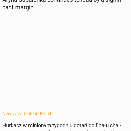
cant margin.
News available in Polish
Hurkacz w min­ionym ty­god­niu dotarł do finału chal­