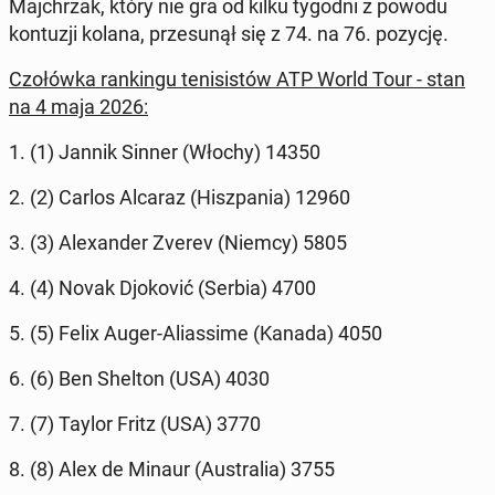
Ma­jchrzak, który nie gra od kilku tygodni z powodu
kon­tuzji kolana, prze­sunął się z 74. na 76. pozycję.
Czołówka rankingu teni­sistów ATP World Tour - stan
na 4 maja 2026:
1. (1) Jannik Sinner (Włochy) 14350
2. (2) Carlos Alcaraz (Hisz­pa­nia) 12960
3. (3) Alexan­der Zverev (Niemcy) 5805
4. (4) Novak Djoković (Serbia) 4700
5. (5) Felix Auger-Alias­sime (Kanada) 4050
6. (6) Ben Shelton (USA) 4030
7. (7) Taylor Fritz (USA) 3770
8. (8) Alex de Minaur (Aus­tralia) 3755