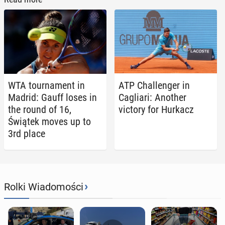
WTA tour­na­ment in
ATP Chal­lenger in
Madrid: Gauff loses in
Cagliari: Another
the round of 16,
victory for Hurkacz
Świątek moves up to
3rd place
›
Rolki Wiadomości