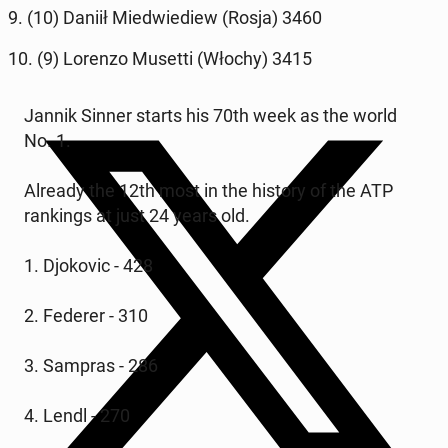
9. (10) Daniił Mied­wiediew (Rosja) 3460
10. (9) Lorenzo Musetti (Włochy) 3415
Jannik Sinner starts his 70th week as the world
No. 1.
Already the 12th most in the history of the ATP
rank­ings at just 24 years old.
1. Djokovic - 428
2. Federer - 310
3. Sampras - 286
4. Lendl - 270