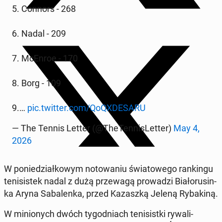
5. Connors - 268
6. Nadal - 209
7. McEnroe - 170
8. Borg - 109
9.…
pic.twitter.com/Qo­QXDE­SARU
— The Tennis Letter (@TheTen­nisLet­ter)
May 4,
2026
W poniedzi­ałkowym no­towa­niu świa­towego rankingu
teni­sis­tek nadal z dużą przewagą prowadzi Bi­ałorusin­
ka Aryna Sa­balen­ka, przed Kaza­szką Jeleną Ry­bak­iną.
W min­ionych dwóch ty­god­ni­ach teni­sist­ki ry­wal­i­