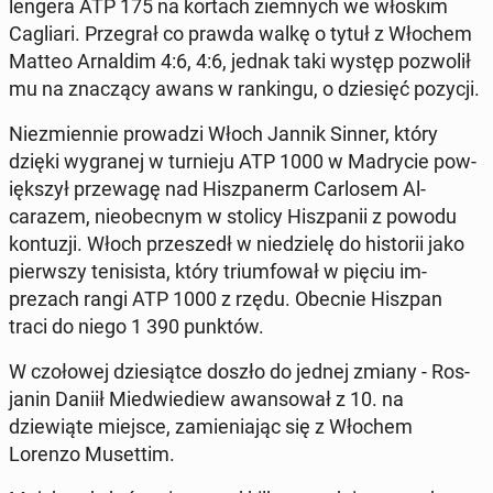
lengera ATP 175 na kortach ziem­nych we włoskim
Cagliari. Prze­grał co prawda walkę o tytuł z Włochem
Matteo Ar­naldim 4:6, 4:6, jednak taki występ poz­wolił
mu na znaczą­cy awans w rankingu, o dziesięć pozycji.
Niezmi­en­nie prowadzi Włoch Jannik Sinner, który
dzięki wygranej w turnieju ATP 1000 w Madrycie pow­
ięk­szył przewagę nad Hisz­pan­erm Car­losem Al­
carazem, nieobec­nym w stolicy Hisz­panii z powodu
kon­tuzji. Włoch przeszedł w niedzielę do his­torii jako
pier­wszy teni­sista, który tri­um­fował w pięciu im­
prezach rangi ATP 1000 z rzędu. Obecnie Hiszpan
traci do niego 1 390 punktów.
W czołowej dziesiątce doszło do jednej zmiany - Ros­
janin Daniił Mied­wiediew awan­sował z 10. na
dziewiąte miejsce, za­mieni­a­jąc się z Włochem
Lorenzo Muset­tim.