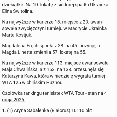
dziesiątkę. Na 10. lokatę z siódmej spadła Ukrain­ka
Elina Switoli­na.
Na na­jwyższe w kari­erze 15. miejsce z 23. awan­
sowała zwyciężczyni turnieju w Madrycie Ukrain­ka
Marta Kostjuk.
Mag­dale­na Fręch spadła z 38. na 45. pozycję, a
Magda Linette zmieniła 57. lokatę na 55.
Na na­jwyższe w kari­erze 113. miejsce awan­sowała
Maja Chwal­ińs­ka, a z 163. na 138. prze­sunęła się
Katarzy­na Kawa, która w niedzielę wygrała turniej
WTA 125 w chińskim Huzhou.
Czołówka rankingu teni­sis­tek WTA Tour - stan na 4
maja 2026:
1. (1) Aryna Sa­balen­ka (Bi­ałoruś) 10110 pkt