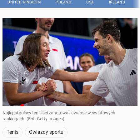
UNITED KINGDOM
POLAND
USA
IRELAND
Najlepsi polscy tenisiści zanotowali awanse w światowych
rankingach. (Fot. Getty Images)
Tenis
Gwiazdy sportu