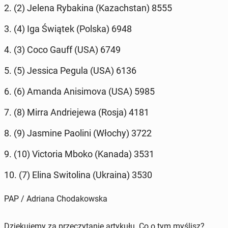
2. (2) Jelena Ry­bak­i­na (Kazach­stan) 8555
3. (4) Iga Świątek (Polska) 6948
4. (3) Coco Gauff (USA) 6749
5. (5) Jessica Pegula (USA) 6136
6. (6) Amanda Anisi­mo­va (USA) 5985
7. (8) Mirra An­drieje­wa (Rosja) 4181
8. (9) Jasmine Paolini (Włochy) 3722
9. (10) Vic­to­ria Mboko (Kanada) 3531
10. (7) Elina Switoli­na (Ukraina) 3530
PAP / Adriana Chodakowska
Dziękujemy za przeczytanie artykułu. Co o tym myślisz?