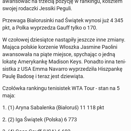
awan­so­wać na trzecią pozycję w ran­kin­gu, kosztem
swojej ro­dacz­ki Jessiki Peguli.
Prze­wa­ga Bia­ło­ru­sin­ki nad Świątek wynosi już 4 345
pkt, a Polka wy­prze­dza Gauff tylko o 170.
W czo­ło­wej dzie­siąt­ce na­stą­pi­ły jeszcze inne zmiany.
Mająca polskie ko­rze­nie Włoszka Jasmine Paolini
awan­so­wa­ła na piąte miejsce, spy­cha­jąc o jedną
lokatę Ame­ry­kan­kę Madison Keys. Ponadto inna te­ni­
sist­ka z USA Emma Navarro wy­prze­dzi­ła Hisz­pan­kę
Paulę Badosę i teraz jest dzie­wią­ta.
Czo­łów­ka ran­kin­gu te­ni­si­stek WTA Tour - stan na 5
maja:
1. (1) Aryna Sa­ba­len­ka (Bia­ło­ruś) 11 118 pkt
2. (2) Iga Świątek (Polska) 6 773