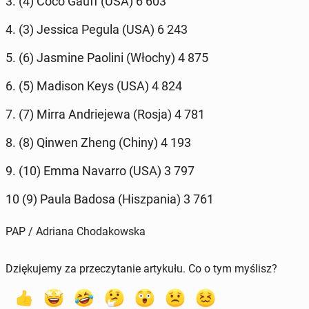
3. (4) Coco Gauff (USA) 6 603
4. (3) Jessica Pegula (USA) 6 243
5. (6) Jasmine Paolini (Włochy) 4 875
6. (5) Madison Keys (USA) 4 824
7. (7) Mirra An­drie­je­wa (Rosja) 4 781
8. (8) Qinwen Zheng (Chiny) 4 193
9. (10) Emma Navarro (USA) 3 797
10 (9) Paula Badosa (Hisz­pa­nia) 3 761
PAP / Adriana Chodakowska
Dziękujemy za przeczytanie artykułu. Co o tym myślisz?