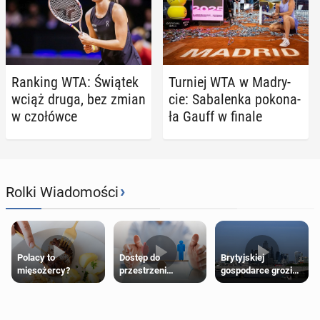
Ranking WTA: Świątek
Turniej WTA w Ma­dry­
wciąż druga, bez zmian
cie: Sa­ba­len­ka po­ko­na­
w czo­łów­ce
ła Gauff w finale
›
Rolki Wiadomości
Polacy to
Dostęp do
Brytyjskiej
mięsożercy?
przestrzeni
gospodarce grozi
przeznaczonych
recesja, jeśli
dla jednej płci ma
kryzys na Bliskim
opierać się
Wschodzie się