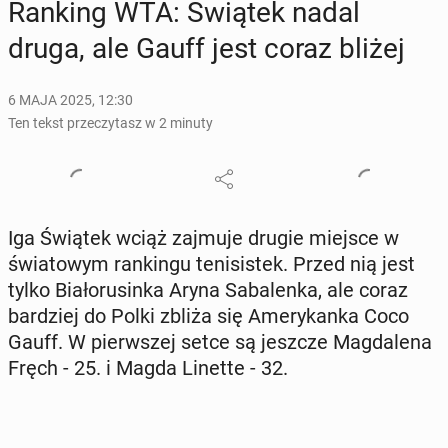
Ranking WTA: Świątek nadal
druga, ale Gauff jest coraz bliżej
6 MAJA 2025, 12:30
Ten tekst przeczytasz w 2 minuty
Iga Świątek wciąż zajmuje drugie miejsce w
świa­to­wym ran­kin­gu te­ni­si­stek. Przed nią jest
tylko Bia­ło­ru­sin­ka Aryna Sa­ba­len­ka, ale coraz
bar­dziej do Polki zbliża się Ame­ry­kan­ka Coco
Gauff. W pierw­szej setce są jeszcze Mag­da­le­na
Fręch - 25. i Magda Linette - 32.