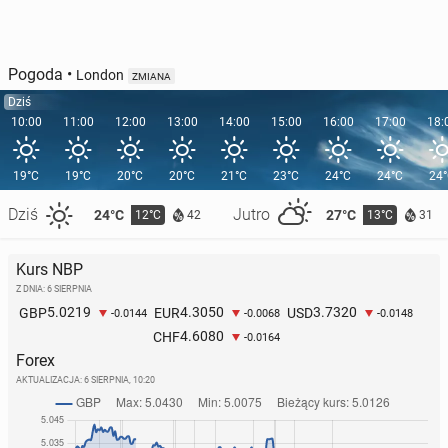
Pogoda
•
London
ZMIANA
Dziś
10:00
11:00
12:00
13:00
14:00
15:00
16:00
17:00
18:
19°C
19°C
20°C
20°C
21°C
23°C
24°C
24°C
24
Dziś
Jutro
24°C
27°C
12°C
13°C
42
31
Kurs NBP
Z DNIA: 6 SIERPNIA
5.0219
4.3050
3.7320
GBP
EUR
USD
-0.0144
-0.0068
-0.0148
4.6080
CHF
-0.0164
Forex
AKTUALIZACJA:
6 SIERPNIA, 10:20