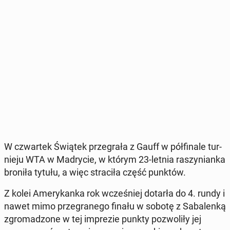
W czwar­tek Świątek prze­gra­ła z Gauff w pół­fi­na­le tur­
nie­ju WTA w Ma­dry­cie, w którym 23-letnia ra­szy­nian­ka
broniła tytułu, a więc stra­ci­ła część punktów.
Z kolei Ame­ry­kan­ka rok wcze­śniej dotarła do 4. rundy i
nawet mimo prze­gra­ne­go finału w sobotę z Sa­ba­len­ką
zgro­ma­dzo­ne w tej im­pre­zie punkty po­zwo­li­ły jej