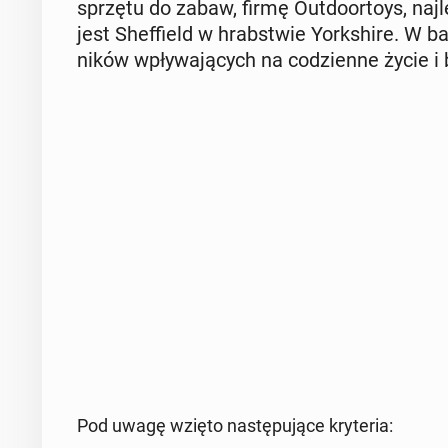
sprzętu do zabaw, firmę Out­do­or­toys, naj­
jest Shef­field w hrab­stwie York­shi­re. W b
ni­ków wpły­wa­ją­cych na co­dzien­ne życie 
Pod uwagę wzięto na­stę­pu­ją­ce kry­te­ria: