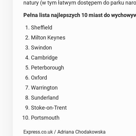
natury (w tym łatwym do­stę­pem do parku na­ro­d
Pełna lista naj­lep­szych 10 miast do wy­cho­wy­
Shef­field
Milton Keynes
Swindon
Cam­brid­ge
Pe­ter­bo­ro­ugh
Oxford
War­ring­ton
Sun­der­land
Stoke-on-Trent
Por­ts­mouth
Express.co.uk / Adriana Chodakowska