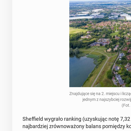
Znaj­du­ją­ce się na 2. miejscu i li
jednym z naj­szyb­ciej roz­wi­j
(Fot.
Shef­field wygrało ranking (uzy­sku­jąc notę 7,
naj­bar­dziej zrów­no­wa­żo­ny balans po­mię­dzy ko