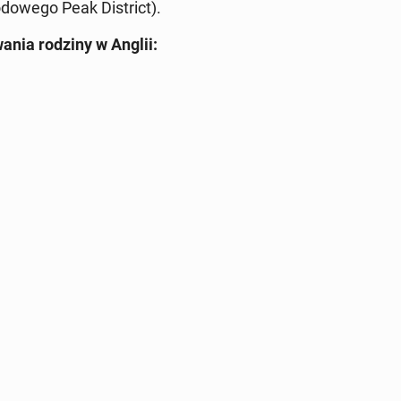
o­we­go Peak Di­strict).
wa­nia rodziny w Anglii: