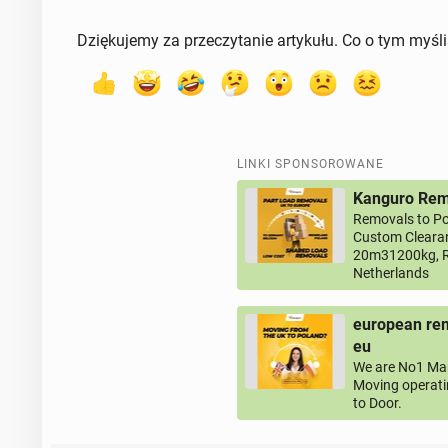
Dziękujemy za przeczytanie artykułu. Co o tym myśl
LINKI SPONSOROWANE
Kanguro Remo
Removals to Po
Custom Clearan
20m31200kg, R
Netherlands
european rem
eu
We are No1 Man
Moving operati
to Door.