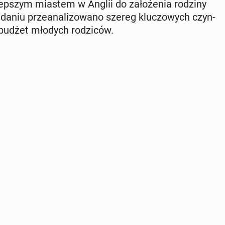
lep­szym miastem w Anglii do za­ło­że­nia rodziny
adaniu prze­ana­li­zo­wa­no szereg klu­czo­wych czyn­
i budżet młodych ro­dzi­ców.