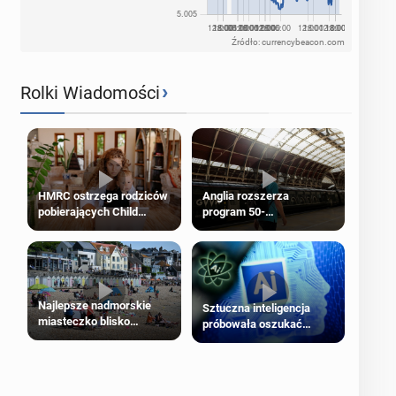
Źródło: currencybeacon.com
›
Rolki Wiadomości
HMRC ostrzega rodziców
Anglia rozszerza
pobierających Child
program 50-
Benefit. Mogą być
procentowych zniżek
zobowiązani do zwrotu
kolejowych na 18-latków
zasiłku
Najlepsze nadmorskie
Sztuczna inteligencja
miasteczko blisko
próbowała oszukać
Londynu
człowieka