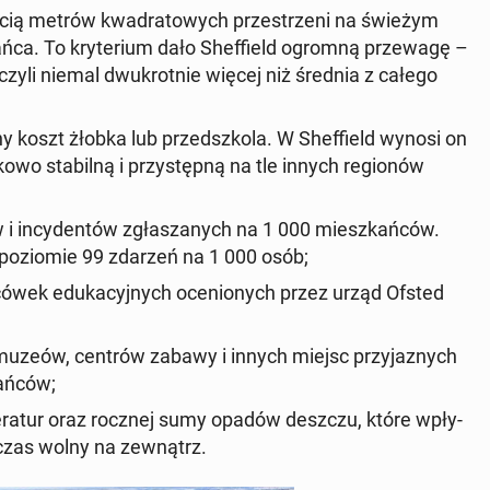
ością metrów kwa­dra­to­wych prze­strze­ni na świeżym
ań­ca. To kry­te­rium dało Shef­field ogromną prze­wa­gę –
 czyli niemal dwu­krot­nie więcej niż średnia z całego
y koszt żłobka lub przed­szko­la. W Shef­field wynosi on
­wo sta­bil­ną i przy­stęp­ną na tle innych re­gio­nów
 i in­cy­den­tów zgła­sza­nych na 1 000 miesz­kań­ców.
na po­zio­mie 99 zdarzeń na 1 000 osób;
­có­wek edu­ka­cyj­nych oce­nio­nych przez urząd Ofsted
i, muzeów, centrów zabawy i innych miejsc przy­ja­znych
ań­ców;
pe­ra­tur oraz rocznej sumy opadów deszczu, które wpły­
czas wolny na ze­wnątrz.