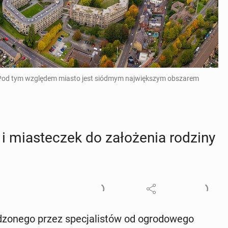
 Pod tym względem miasto jest siódmym największym obszarem
 mia­ste­czek do za­ło­że­nia rodziny
o­ne­go przez spe­cja­li­stów od ogro­do­we­go