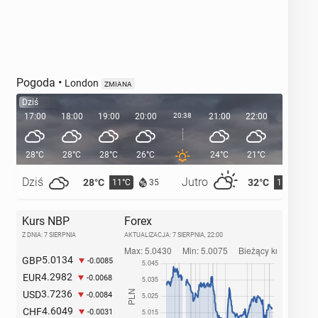
Pogoda
•
London
ZMIANA
Dziś
17:00
18:00
19:00
20:00
20:38
21:00
22:00
23:00
28°C
28°C
28°C
26°C
24°C
21°C
20°C
Dziś
Jutro
28°C
32°C
11°C
15°C
35
Kurs NBP
Forex
Z DNIA: 7 SIERPNIA
AKTUALIZACJA:
7 SIERPNIA, 22:00
5.0134
GBP
-0.0085
4.2982
EUR
-0.0068
3.7236
USD
-0.0084
4.6049
CHF
-0.0031