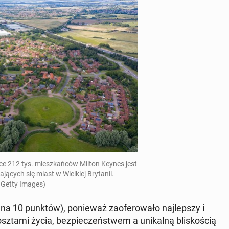
czące 212 tys. miesz­kań­ców Milton Keynes jest
a­ją­cych się miast w Wiel­kiej Bry­ta­nii.
 Getty Images)
32 na 10 punktów
), po­nie­waż za­ofe­ro­wa­ło naj­lep­szy i
sz­ta­mi życia, bez­pie­czeń­stwem a uni­kal­ną bli­sko­ścią