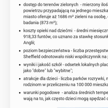
dostęp do terenów zie­lo­nych - mie­rzo­ny il
po­wie­trzu przy­pa­da­ją­cą na jednego miesz­k
miasto oferuje aż 1686 m² zieleni na osobę
,
badania (873 m²);
koszty opieki nad dziećmi - średni mie­sięcz­n
918,33 funtów
, co uznano za stawkę sto­sun­ko
Anglii;
poziom bez­pie­czeń­stwa - liczba prze­stępstw
Shef­field od­no­to­wa­ło niski współ­czyn­nik 
wyniki i jakość szkół - odsetek lo­kal­nych pla
jako "dobre" lub "wybitne";
atrak­cje dla dzieci - liczba parków roz­ryw­k
ro­dzi­nom w prze­li­cze­niu na 100 000 miesz­k
warunki po­go­do­we - analiza śred­nich tem­
wa­ją na to, jak często dzieci mogą spędzać 