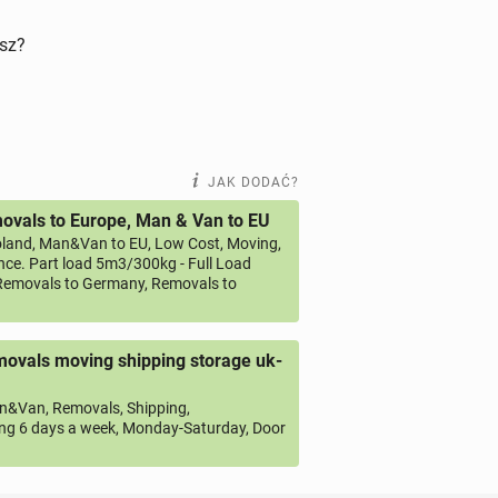
isz?
JAK DODAĆ?
vals to Europe, Man & Van to EU
land, Man&Van to EU, Low Cost, Moving,
ce. Part load 5m3/300kg - Full Load
emovals to Germany, Removals to
ovals moving shipping storage uk-
&Van, Removals, Shipping,
ng 6 days a week, Monday-Saturday, Door