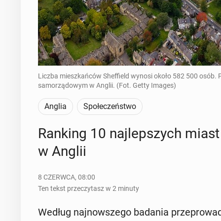
Liczba mieszkańców Sheffield wynosi około 582 500 osób.
samorządowym w Anglii. (Fot. Getty Images)
Anglia
Społeczeństwo
Ranking 10 naj­lep­szych miast i
w Anglii
8 CZERWCA, 08:00
Ten tekst przeczytasz w 2 minuty
Według naj­now­sze­go badania prze­pro­wa­dz