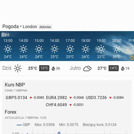
Pogoda
•
London
ZMIANA
Dziś
13:00
14:00
15:00
16:00
17:00
18:00
19:00
20:00
20:
24°C
24°C
24°C
25°C
25°C
24°C
22°C
21°C
Dziś
Jutro
25°C
27°C
10°C
14°C
36
19
Kurs NBP
Z DNIA: 7 SIERPNIA
5.0134
4.2982
3.7236
GBP
EUR
USD
-0.0085
-0.0068
-0.0084
4.6049
CHF
-0.0031
Forex
AKTUALIZACJA:
7 SIERPNIA, 13:30