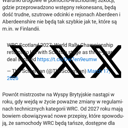
Warunki drogowe w pół­noc­no-wschod­niej Szkocji,
gdzie prze­pro­wa­dzo­no wstępny re­ko­ne­sans, będą
dość trudne, szu­tro­we odcinki e re­jo­nach Aber­de­en i
Aber­de­en­shi­re nie będą tak szybkie jak te, które są
m.in. w Fin­lan­dii.
WRC Sco­tland 2027: World Rally Cham­pion­ship
returns to UK with Scot­tish stage as three-year
deal secured
https://t.co/Dw7en9eumw
— The Scot­sman (@The­Scot­sman)
March 17,
2026
Powrót mi­strzostw na Wyspy Bry­tyj­skie nastąpi w
roku, gdy wejdą w życie poważne zmiany w re­gu­la­mi­
nach tech­nicz­nych ka­te­go­rii WRC. Od 2027 roku mają
bowiem obo­wią­zy­wać nowe prze­pi­sy, które spo­wo­du­
ją, że sa­mo­cho­dy WRC będą tańsze, do­stęp­ne dla