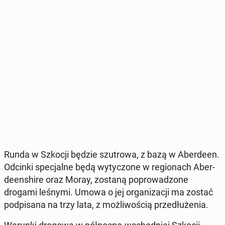
Runda w Szkocji będzie szu­tro­wa, z bazą w Aber­de­en.
Odcinki spe­cjal­ne będą wy­ty­czo­ne w re­gio­nach Aber­
de­en­shi­re oraz Moray, zostaną po­pro­wa­dzo­ne
drogami leśnymi. Umowa o jej or­ga­ni­za­cji ma zostać
pod­pi­sa­na na trzy lata, z moż­li­wo­ścią prze­dłu­że­nia.