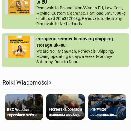
to EU
Removals to Poland, Man&Van to EU, Low Cost,
Moving, Custom Clearance. Part load 5m3/300kg
- Full Load 20m31200kg, Removals to Germany,
Removals to Netherlands
european removals moving shipping
storage uk-eu
We are No1 Man&Van, Removals, Shipping,
Moving operating 6 days a week, Monday-
Saturday, Door to Door.
›
Rolki Wiadomości
Pierwsze
Pionierska operacja
BBC Weather
autonomiczne
usunięcia ciężkiej
zapowiada szóstą
Ubery pojawią się
wady wrodzonej
falę upałów w
w Londynie jeszcze
płodu w łonie matki
Londynie
tego lata