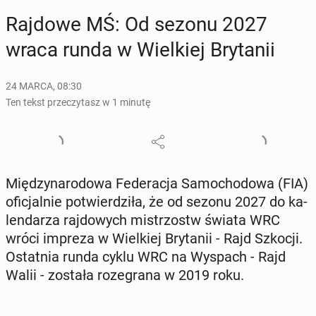
Rajdowe MŚ: Od sezonu 2027
wraca runda w Wiel­kiej Bry­ta­nii
24 MARCA, 08:30
Ten tekst przeczytasz w 1 minutę
Mię­dzy­na­ro­do­wa Fe­de­ra­cja Sa­mo­cho­do­wa (FIA)
ofi­cjal­nie po­twier­dzi­ła, że od sezonu 2027 do ka­
len­da­rza raj­do­wych mi­strzostw świata WRC
wróci impreza w Wiel­kiej Bry­ta­nii - Rajd Szkocji.
Ostat­nia runda cyklu WRC na Wyspach - Rajd
Walii - została ro­ze­gra­na w 2019 roku.