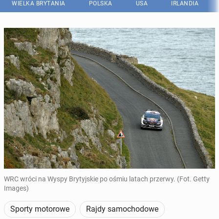
WIELKA BRYTANIA
POLSKA
USA
IRLANDIA
WRC wróci na Wyspy Brytyjskie po ośmiu latach przerwy. (Fot. Getty
Images)
Sporty motorowe
Rajdy samochodowe