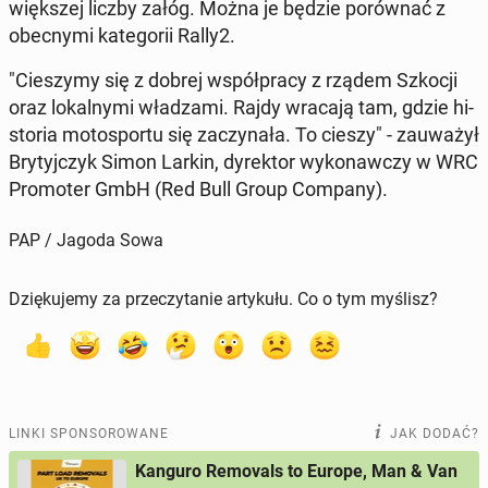
więk­szej liczby załóg. Można je będzie po­rów­nać z
obec­ny­mi ka­te­go­rii Rally2.
"Cie­szy­my się z dobrej współ­pra­cy z rządem Szkocji
oraz lo­kal­ny­mi wła­dza­mi. Rajdy wracają tam, gdzie hi­
sto­ria mo­to­spor­tu się za­czy­na­ła. To cieszy" - za­uwa­żył
Bry­tyj­czyk Simon Larkin, dy­rek­tor wy­ko­naw­czy w WRC
Pro­mo­ter GmbH (Red Bull Group Company).
PAP / Jagoda Sowa
Dziękujemy za przeczytanie artykułu. Co o tym myślisz?
LINKI SPONSOROWANE
JAK DODAĆ?
Kanguro Removals to Europe, Man & Van