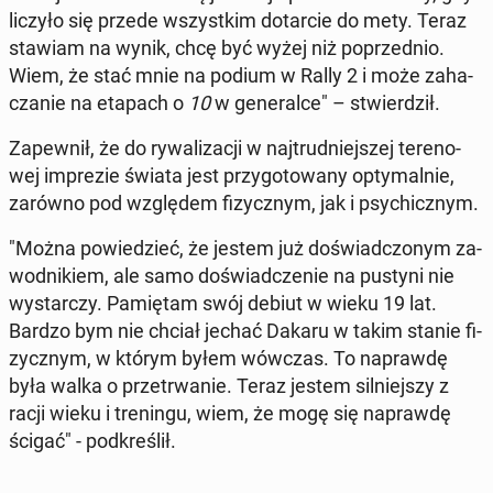
liczyło się przede wszyst­kim do­tar­cie do mety. Teraz
stawiam na wynik, chcę być wyżej niż po­przed­nio.
Wiem, że stać mnie na podium w Rally 2 i może za­ha­
cza­nie na etapach o
10
w ge­ne­ral­ce" – stwier­dził.
Za­pew­nił, że do ry­wa­li­za­cji w naj­trud­niej­szej te­re­no­
wej im­pre­zie świata jest przy­go­to­wa­ny opty­mal­nie,
zarówno pod wzglę­dem fi­zycz­nym, jak i psy­chicz­nym.
"Można po­wie­dzieć, że jestem już do­świad­czo­nym za­
wod­ni­kiem, ale samo do­świad­cze­nie na pustyni nie
wy­star­czy. Pa­mię­tam swój debiut w wieku 19 lat.
Bardzo bym nie chciał jechać Dakaru w takim stanie fi­
zycz­nym, w którym byłem wówczas. To na­praw­dę
była walka o prze­trwa­nie. Teraz jestem sil­niej­szy z
racji wieku i tre­nin­gu, wiem, że mogę się na­praw­dę
ścigać" - pod­kre­ślił.