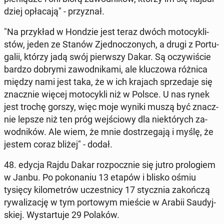
dziej opła­ca­ją" - przy­znał.
"Na przy­kład w Hondzie jest teraz dwóch mo­to­cy­kli­
stów, jeden ze Stanów Zjed­no­czo­nych, a drugi z Por­tu­
ga­lii, którzy jadą swój pierw­szy Dakar. Są oczy­wi­ście
bardzo dobrymi za­wod­ni­ka­mi, ale klu­czo­wa różnica
między nami jest taka, że w ich krajach sprze­da­je się
znacz­nie więcej mo­to­cy­kli niż w Polsce. U nas rynek
jest trochę gorszy, więc moje wyniki muszą być znacz­
nie lepsze niż ten próg wej­ścio­wy dla nie­któ­rych za­
wod­ni­ków. Ale wiem, że mnie do­strze­ga­ją i myślę, że
jestem coraz bliżej" - dodał.
48. edycja Rajdu Dakar roz­pocz­nie się jutro pro­lo­giem
w Janbu. Po po­ko­na­niu 13 etapów i blisko ośmiu
tysięcy ki­lo­me­trów uczest­ni­cy 17 stycz­nia za­koń­czą
ry­wa­li­za­cję w tym por­to­wym mieście w Arabii Sau­dyj­
skiej. Wy­star­tu­je 29 Polaków.