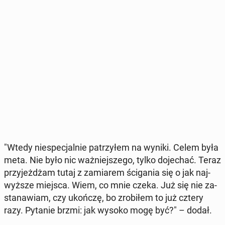
"Wtedy nie­spe­cjal­nie pa­trzy­łem na wyniki. Celem była
meta. Nie było nic waż­niej­sze­go, tylko do­je­chać. Teraz
przy­jeż­dżam tutaj z za­mia­rem ści­ga­nia się o jak naj­
wyż­sze miejsca. Wiem, co mnie czeka. Już się nie za­
sta­na­wiam, czy ukończę, bo zro­bi­łem to już cztery
razy. Pytanie brzmi: jak wysoko mogę być?" – dodał.