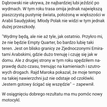
Dą­brow­ski nie ukrywa, że naj­bar­dziej lubi jeździć po
wydmach. W tym roku trasa omija jednak naj­więk­szą
piasz­czy­stą pu­sty­nię świata, po­ło­żo­ną w więk­szo­ści w
Arabii Sau­dyj­skiej. Młody Polak nie widzi w tym jednak
dużej prze­szko­dy.
"Wydmy będą, ale nie aż tyle, jak ostat­nio. Przykro mi,
że nie będzie Empty Quarter, bo bardzo lubię taki
teren. Jest on blisko granicy ze Zjed­no­czo­ny­mi Emi­ra­
ta­mi Arab­ski­mi, gdzie dużo trenuję i czuję się jak w
domu. Ale z drugiej strony w tym roku spę­dzi­łem na­
praw­dę dużo czasu, tre­nu­jąc na ka­mie­niach i szu­tro­
wych drogach. Rajd Maroka pokazał, że moje tempo
na takiej na­wierzch­ni już nie odstaje od czo­łów­ki.
Jestem gotowy ścigać się wszę­dzie" – za­pew­nił.
W osią­gnię­ciu dobrego re­zul­ta­tu ma mu pomóc nowy
mo­to­cykl.