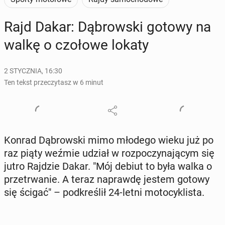
Rajd Dakar: Dą­brow­ski gotowy na
walkę o czołowe lokaty
2 STYCZNIA, 16:30
Ten tekst przeczytasz w 6 minut
Konrad Dą­brow­ski mimo młodego wieku już po
raz piąty weźmie udział w roz­po­czy­na­ją­cym się
jutro Rajdzie Dakar. "Mój debiut to była walka o
prze­trwa­nie. A teraz na­praw­dę jestem gotowy
się ścigać" – pod­kre­ślił 24-letni mo­to­cy­kli­sta.