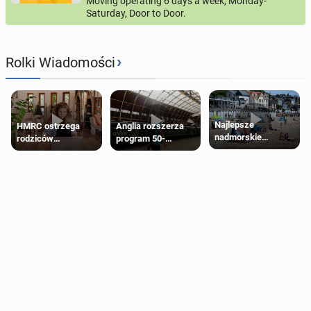
Moving operating 6 days a week, Monday-
Saturday, Door to Door.
›
Rolki Wiadomości
Najlepsze
HMRC ostrzega
Anglia rozszerza
nadmorskie
rodziców
program 50-
miasteczko blisko
pobierających Child
procentowych
Londynu
Benefit. Mogą być
zniżek kolejowych
zobowiązani do
na 18-latków
zwrotu zasiłku