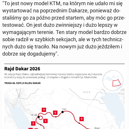
"To jest nowy model KTM, na którym nie udało mi się
wy­star­to­wać na po­przed­nim Dakarze, po­nie­waż do­
sta­li­śmy go za późno przed startem, aby móc go prze­
te­sto­wać. On jest dużo zwin­niej­szy i dużo lepszy w
wy­ma­ga­ją­cym terenie. Ten stary model bardzo dobrze
sobie radził w szyb­kich sek­cjach, ale w tych tech­nicz­
nych dużo się traciło. Na nowym już dużo jeź­dzi­łem i
dobrze się do­ga­du­je­my".