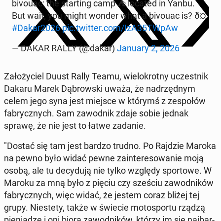
bivouac: the star­ting camp ⛺ located in Yanbu.
But wait, you might wonder what a bivouac is? ð¤
#Dakar2026
pic.twitter.com/IzA35TWpAw
— DAKAR RALLY (@dakar)
January 2, 2026
Za­ło­ży­ciel Duust Rally Teamu, wie­lo­krot­ny uczest­nik
Dakaru Marek Dą­brow­ski uważa, że nad­rzęd­nym
celem jego syna jest miejsce w którymś z ze­spo­łów
fa­brycz­nych. Sam za­wod­nik zdaje sobie jednak
sprawę, że nie jest to łatwe zadanie.
"Dostać się tam jest bardzo trudno. Po Rajdzie Maroka
na pewno było widać pewne za­in­te­re­so­wa­nie moją
osobą, ale tu de­cy­du­ją nie tylko względy spor­to­we. W
Maroku za mną było z pięciu czy sześciu za­wod­ni­ków
fa­brycz­nych, więc widać, że jestem coraz bliżej tej
grupy. Nie­ste­ty, także w świecie mo­to­spor­tu rządzą
pie­nią­dze i oni biorą za­wod­ni­ków, którzy im się naj­bar­