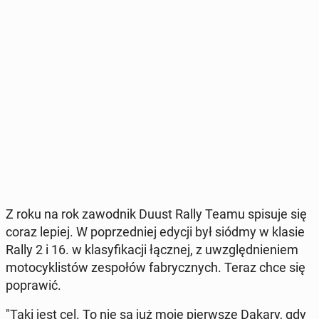
Z roku na rok za­wod­nik Duust Rally Teamu spisuje się
coraz lepiej. W po­przed­niej edycji był siódmy w klasie
Rally 2 i 16. w kla­sy­fi­ka­cji łącznej, z uwzględ­nie­niem
mo­to­cy­kli­stów ze­spo­łów fa­brycz­nych. Teraz chce się
po­pra­wić.
"Taki jest cel. To nie są już moje pierw­sze Dakary, gdy