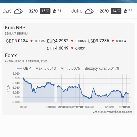
Dziś
Jutro
32°C
28°C
16°C
14°C
21
22
Kurs NBP
Z DNIA: 7 SIERPNIA
5.0134
4.2982
3.7236
GBP
EUR
USD
-0.0085
-0.0068
-0.0084
4.6049
CHF
-0.0031
Forex
AKTUALIZACJA:
7 SIERPNIA, 22:00
Źródło: currencybeacon.com