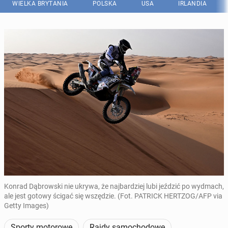
WIELKA BRYTANIA
POLSKA
USA
IRLANDIA
Konrad Dąbrowski nie ukrywa, że najbardziej lubi jeździć po wydmach,
ale jest gotowy ścigać się wszędzie. (Fot. PATRICK HERTZOG/AFP via
Getty Images)
Sporty motorowe
Rajdy samochodowe