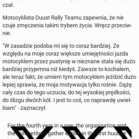
czał.
Mo­to­cy­kli­sta Duust Rally Teamu za­pew­nia, że nie
czuje zmę­cze­nia takim trybem życia. Wręcz prze­ciw­
nie.
"W za­sa­dzie podoba mi się to coraz bar­dziej. Ze
względu na moje coraz większe umie­jęt­no­ści jazda
mo­to­cy­klem przez pu­sty­nię w nie­zna­ne stała się dużo
bar­dziej przy­jem­na niż kiedyś. Zawsze to ko­cha­łem,
ale teraz fakt, że umiem tym mo­to­cy­klem jeździć dużo
lepiej sprawia, że moja mo­ty­wa­cja tylko rośnie. Dążę
cały czas do tego uczucia, do tej wy­so­kiej pręd­ko­ści,
do ślizgu dwóch kół. I jest to coś, co na­praw­dę uwiel­
biam" - za­zna­czył.
For the fourth year in a row, the or­ga­ni­za­tion and
the com­pe­ti­tors gather earlier in the first huuuge