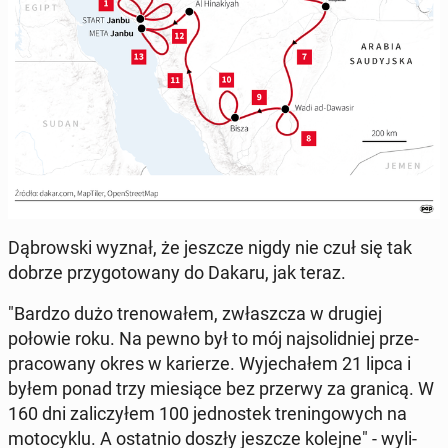
Dą­brow­ski wyznał, że jeszcze nigdy nie czuł się tak
dobrze przy­go­to­wa­ny do Dakaru, jak teraz.
"Bardzo dużo tre­no­wa­łem, zwłasz­cza w drugiej
połowie roku. Na pewno był to mój naj­so­lid­niej prze­
pra­co­wa­ny okres w ka­rie­rze. Wy­je­cha­łem 21 lipca i
byłem ponad trzy mie­sią­ce bez przerwy za granicą. W
160 dni za­li­czy­łem 100 jed­no­stek tre­nin­go­wych na
mo­to­cy­klu. A ostat­nio doszły jeszcze kolejne" - wy­li­