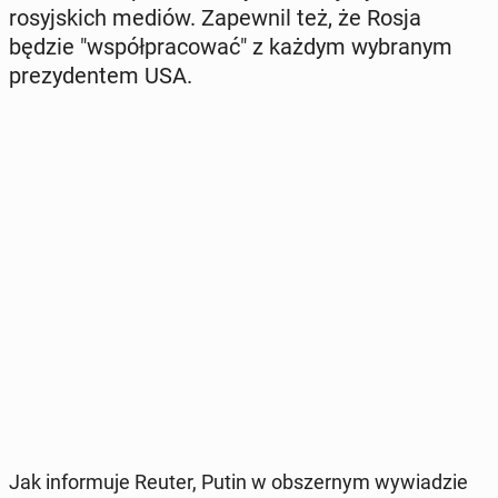
ro­syj­skich mediów. Za­pew­nil też, że Rosja
będzie "współ­pra­co­wać" z każdym wy­bra­nym
pre­zy­den­tem USA.
Jak in­for­mu­je Reuter, Putin w ob­szer­nym wy­wia­dzie