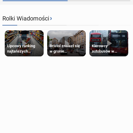
›
Rolki Wiadomości
Lipcowy ranking
Bristol znalazł się
Kierowcy
najtańszych
w gronie
autobusów w
supermarketów
najlepszych
Londynie
kierunków podróży
zapowiadają strajki
na świecie