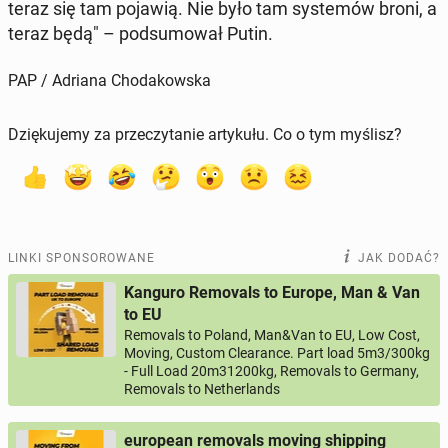
teraz się tam pojawią. Nie było tam sys­te­mów broni, a
teraz będą" – pod­su­mo­wał Putin.
PAP / Adriana Chodakowska
Dziękujemy za przeczytanie artykułu. Co o tym myślisz?
LINKI SPONSOROWANE
JAK DODAĆ?
Kanguro Removals to Europe, Man & Van
to EU
Removals to Poland, Man&Van to EU, Low Cost,
Moving, Custom Clearance. Part load 5m3/300kg
- Full Load 20m31200kg, Removals to Germany,
Removals to Netherlands
european removals moving shipping