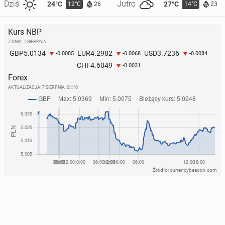
Dziś
Jutro
24°C
27°C
12°C
14°C
26
23
Kurs NBP
Z DNIA: 7 SIERPNIA
5.0134
4.2982
3.7236
GBP
EUR
USD
-0.0085
-0.0068
-0.0084
4.6049
CHF
-0.0031
Forex
AKTUALIZACJA:
7 SIERPNIA, 04:10
Źródło: currencybeacon.com