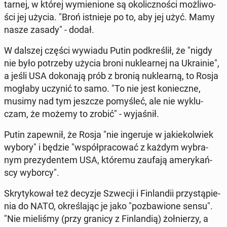
tar­nej, w której wy­mie­nio­ne są oko­licz­no­ści moż­li­wo­
ści jej użycia. "Broń ist­nie­je po to, aby jej użyć. Mamy
nasze zasady" - dodał.
W dalszej części wywiadu Putin pod­kre­ślił, że "nigdy
nie było po­trze­by użycia broni nu­kle­ar­nej na Ukra­inie",
a jeśli USA do­ko­na­ją prób z bronią nu­kle­ar­ną, to Rosja
mogłaby uczynić to samo. "To nie jest ko­niecz­ne,
musimy nad tym jeszcze po­my­śleć, ale nie wy­klu­
czam, że możemy to zrobić" - wy­ja­śnił.
Putin za­pew­nił, że Rosja "nie in­ge­ru­je w ja­kie­kol­wiek
wybory" i będzie "współ­pra­co­wać z każdym wy­bra­
nym pre­zy­den­tem USA, któremu zaufają ame­ry­kań­
scy wyborcy".
Skry­ty­ko­wał też decyzje Szwecji i Fin­lan­dii przy­stą­pie­
nia do NATO, okre­śla­jąc je jako "po­zba­wio­ne sensu".
"Nie mie­li­śmy (przy granicy z Fin­lan­dią) żoł­nie­rzy, a