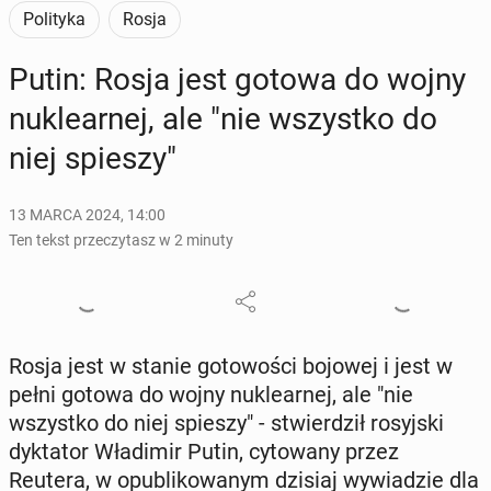
Polityka
Rosja
Putin: Rosja jest gotowa do wojny
nu­kle­ar­nej, ale "nie wszyst­ko do
niej spieszy"
13 MARCA 2024, 14:00
Ten tekst przeczytasz w 2 minuty
Rosja jest w stanie go­to­wo­ści bojowej i jest w
pełni gotowa do wojny nu­kle­ar­nej, ale "nie
wszyst­ko do niej spieszy" - stwier­dził ro­syj­ski
dyk­ta­tor Wła­di­mir Putin, cy­to­wa­ny przez
Reutera, w opu­bli­ko­wa­nym dzisiaj wy­wia­dzie dla