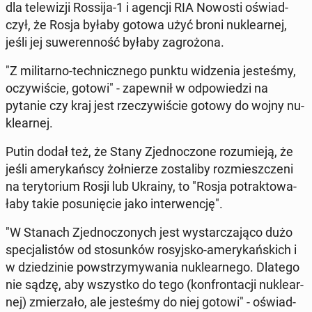
dla te­le­wi­zji Rossija-1 i agencji RIA Nowosti oświad­
czył, że Rosja byłaby gotowa użyć broni nu­kle­ar­nej,
jeśli jej su­we­ren­ność byłaby za­gro­żo­na.
"Z mi­li­tar­no-tech­nicz­ne­go punktu wi­dze­nia je­ste­śmy,
oczy­wi­ście, gotowi" - za­pew­nił w od­po­wie­dzi na
pytanie czy kraj jest rze­czy­wi­ście gotowy do wojny nu­
kle­ar­nej.
Putin dodał też, że Stany Zjed­no­czo­ne ro­zu­mie­ją, że
jeśli ame­ry­kań­scy żoł­nie­rze zo­sta­li­by roz­miesz­cze­ni
na te­ry­to­rium Rosji lub Ukrainy, to "Rosja po­trak­to­wa­
ła­by takie po­su­nię­cie jako in­ter­wen­cję".
"W Stanach Zjed­no­czo­nych jest wy­star­cza­ją­co dużo
spe­cja­li­stów od sto­sun­ków ro­syj­sko-ame­ry­kań­skich i
w dzie­dzi­nie po­wstrzy­my­wa­nia nu­kle­ar­ne­go. Dlatego
nie sądzę, aby wszyst­ko do tego (kon­fron­ta­cji nu­kle­ar­
nej) zmie­rza­ło, ale je­ste­śmy do niej gotowi" - oświad­