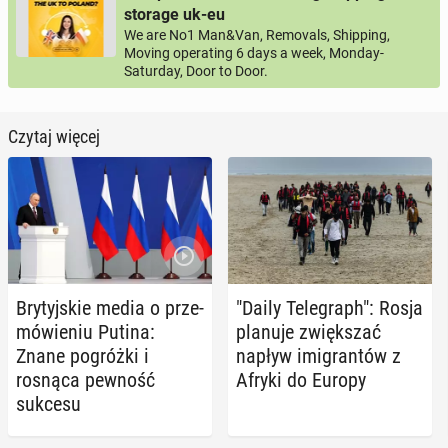
storage uk-eu
We are No1 Man&Van, Removals, Shipping,
Moving operating 6 days a week, Monday-
Saturday, Door to Door.
Czytaj więcej
Bry­tyj­skie media o prze­
"Daily Te­le­graph": Rosja
mó­wie­niu Putina:
planuje zwięk­szać
Znane po­gróż­ki i
napływ imi­gran­tów z
rosnąca pewność
Afryki do Europy
sukcesu