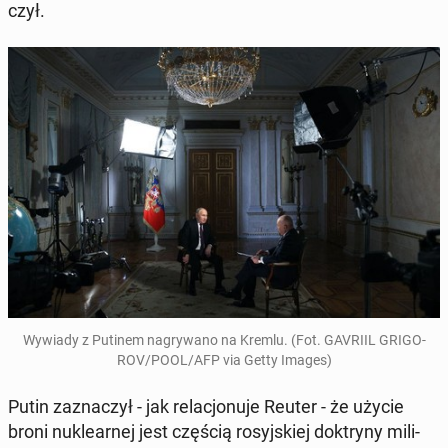
czył.
Wywiady z Putinem na­gry­wa­no na Kremlu. (Fot. GAVRIIL GRI­GO­
ROV/POOL/AFP via Getty Images)
Putin za­zna­czył - jak re­la­cjo­nu­je Reuter - że użycie
broni nu­kle­ar­nej jest częścią ro­syj­skiej dok­try­ny mi­li­