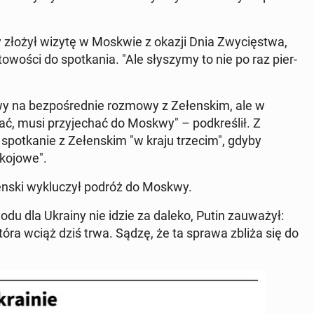
.
ry złożył wizytę w Moskwie z okazji Dnia Zwycięst­wa,
woś­ci do spotka­nia. "Ale słyszymy to nie po raz pier­
towy na bezpośred­nie rozmowy z Zełen­skim, ale w
ać, musi przy­jechać do Moskwy" – pod­kreślił. Z
 spotkanie z Zełen­skim "w kraju trzecim", gdyby
ko­jowe".
­s­ki wyk­luczył podróż do Moskwy.
du dla Ukrainy nie idzie za daleko, Putin za­uważył:
 która wciąż dziś trwa. Sądzę, że ta sprawa zbliża się do