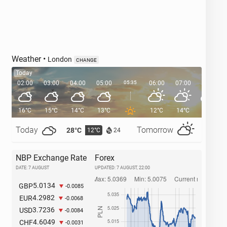
Weather
•
London
CHANGE
Today
02:00
03:00
04:00
05:00
05:35
06:00
07:00
08:00
16°C
15°C
14°C
13°C
12°C
14°C
17°C
Today
Tomorrow
28°C
32°C
12°C
1
24
NBP Exchange Rate
Forex
DATE: 7 AUGUST
UPDATED:
7 AUGUST, 22:00
5.0134
GBP
-0.0085
4.2982
EUR
-0.0068
3.7236
USD
-0.0084
4.6049
CHF
-0.0031