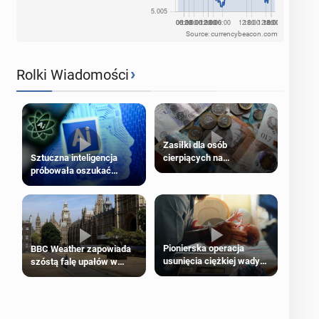
Source: currencybeacon.com
›
Rolki Wiadomości
Zasiłki dla osób
cierpiących na
Sztuczna inteligencja
schorzenia psychiczne
próbowała oszukać
człowieka
Pionierska operacja
BBC Weather zapowiada
usunięcia ciężkiej wady
szóstą falę upałów w
wrodzonej płodu w łonie
Londynie
matki