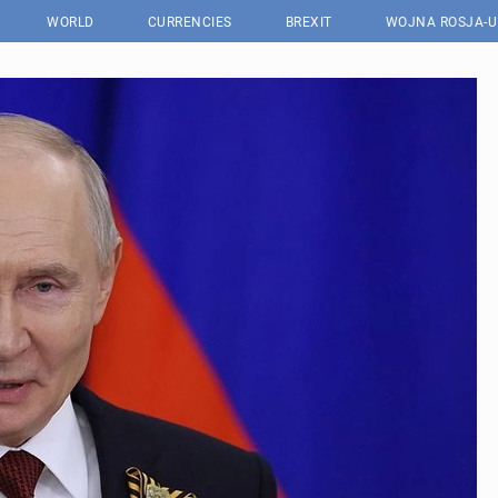
WORLD
CURRENCIES
BREXIT
WOJNA ROSJA-U