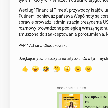
tykiem, który w Niem­czech utracił wiary­god­no
Według "Fi­nan­cial Times", przy­wód­cy krajów uni
Putinem, ponieważ państwa Wspól­no­ty są coraz
sprawie prowadzi ad­min­is­trac­ja prezy­den­t
rozmowy prowad­zone pod egidą Waszyn­g­tonu ni
zmus­zona do za­ak­cep­towa­nia porozu­mienia, 
PAP / Adriana Chodakowska
Dziękujemy za przeczytanie artykułu. Co o tym myśl
SPONSORED LINKS
european rem
eu
We are No1 Man