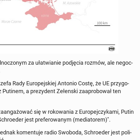
oc­zonym za ułatwian­ie pod­ję­cia rozmów, ale ne­goc­
.
szefa Rady Eu­rope­jskiej Antonio Costę, że UE przy­go­
 Putinem, a prezy­dent Zełen­s­ki za­aprobował ten
 zaan­gażować się w rokowa­nia z Eu­rope­jczyka­mi, Putin
 Schroed­er jest prefer­owanym (me­di­a­torem)".
 jednak ko­men­tu­je radio Swoboda, Schroed­er jest poli­