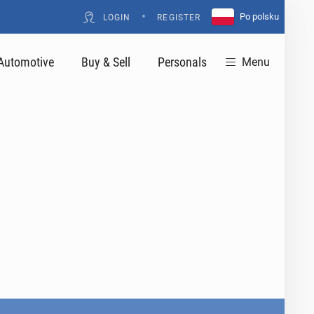
•
Po polsku
LOGIN
REGISTER
Automotive
Buy & Sell
Personals
Menu