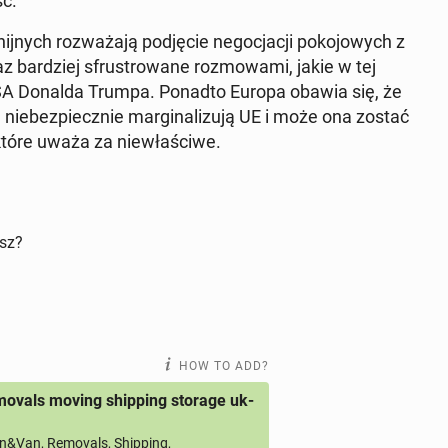
ść.
­jnych rozważa­ją pod­ję­cie ne­goc­jacji poko­jowych z
 bardziej sfrus­trowane roz­mowa­mi, jakie w tej
a USA Donalda Trumpa. Ponadto Europa obawia się, że
ebez­piecznie mar­gin­al­izu­ją UE i może ona zostać
które uważa za niewłaś­ci­we.
isz?
HOW TO ADD?
ovals moving shipping storage uk-
&Van, Removals, Shipping,