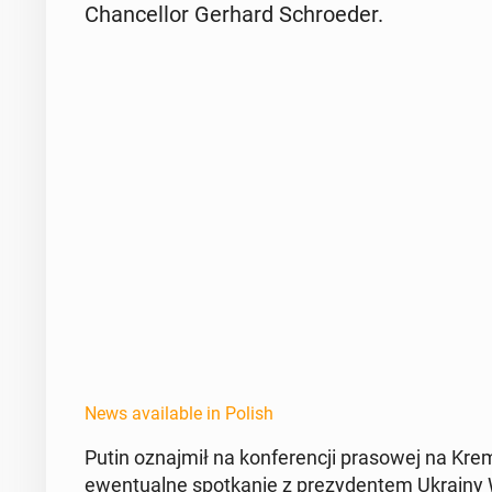
Chan­cel­lor Gerhard Schroed­er.
News available in Polish
Putin oz­na­jmił na kon­fer­encji pra­sowej na K
ewen­tu­alne spotkanie z prezy­den­tem Ukrain