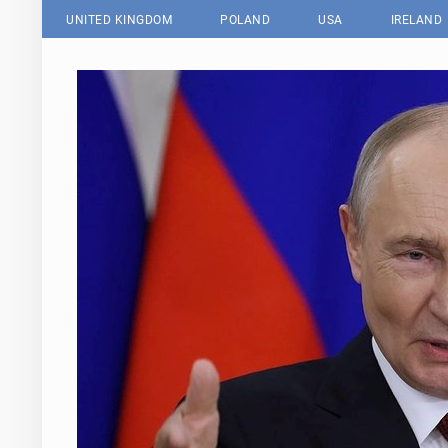
UNITED KINGDOM
POLAND
USA
IRELAND