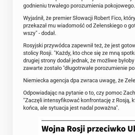
god­nie­niu tr­wałego porozu­mienia poko­jowego
Wy­jaśnił, że premier Słowacji Robert Fico, któ
przekazał mu wiado­mość od Zełen­skiego o go­to
wszy" - dodał.
Rosyjs­ki przy­wód­ca za­pewnił też, że jest go
stolicy Rosji. "Każdy, kto chce się ze mną spotk
drugiej strony dodał jednak, że możliwe byłoby
zawarte zostało "dłu­gotr­wałe porozu­mie­nie po
Niemiec­ka agencja dpa zwraca uwagę, że Zełen
Odpowiada­jąc na pytanie o to, czy pomoc Zacho
"Zaczęli in­ten­sy­fikować kon­frontację z Rosją,
końca, ale sytu­ac­ja jest nadal poważna".