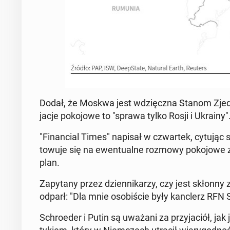
Dodał, że Moskwa jest wdz­ięcz­na Stanom Zjed­n
jac­je poko­jowe to "sprawa tylko Rosji i Ukrainy"
"Fi­nan­cial Times" napisał w czwartek, cytując 
towu­je się na ewen­tu­alne rozmowy poko­jowe z
plan.
Za­py­tany przez dzi­en­nikarzy, czy jest skłonny
odparł: "Dla mnie os­o­biś­cie były kan­clerz RFN
Schroed­er i Putin są uważani za przy­jaciół, jak