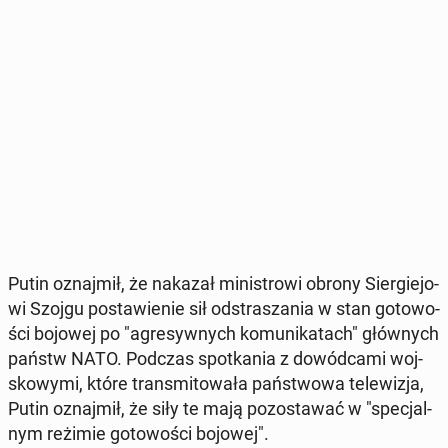
Putin oznaj­mił, że nakazał mi­ni­stro­wi obrony Sier­gie­jo­
wi Szojgu po­sta­wie­nie sił od­stra­sza­nia w stan go­to­wo­
ści bojowej po "agre­syw­nych ko­mu­ni­ka­tach" głów­nych
państw NATO. Podczas spo­tka­nia z do­wód­ca­mi woj­
sko­wy­mi, które trans­mi­to­wa­ła pań­stwo­wa te­le­wi­zja,
Putin oznaj­mił, że siły te mają po­zo­sta­wać w "spe­cjal­
nym reżimie go­to­wo­ści bojowej".