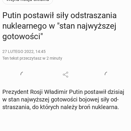
Putin po­sta­wił siły od­stra­sza­nia
nu­kle­ar­ne­go w "stan naj­wyż­szej
go­to­wo­ści"
27 LUTEGO 2022, 14:45
Ten tekst przeczytasz w 2 minuty
Pre­zy­dent Rosji Wła­di­mir Putin po­sta­wił dzisiaj
w stan naj­wyż­szej go­to­wo­ści bojowej siły od­
stra­sza­nia, do których należy broń nu­kle­ar­na.