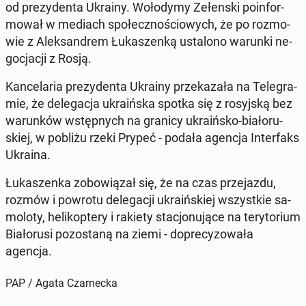
od pre­zy­den­ta Ukrainy. Wo­ło­dy­my Ze­łen­ski po­in­for­
mo­wał w mediach spo­łecz­no­ścio­wych, że po roz­mo­
wie z Alek­san­drem Łu­ka­szen­ką usta­lo­no warunki ne­
go­cja­cji z Rosją.
Kan­ce­la­ria pre­zy­den­ta Ukrainy prze­ka­za­ła na Te­le­gra­
mie, że de­le­ga­cja ukra­iń­ska spotka się z ro­syj­ską bez
wa­run­ków wstęp­nych na granicy ukra­iń­sko-bia­ło­ru­
skiej, w pobliżu rzeki Prypeć - podała agencja In­ter­faks
Ukraina.
Łu­ka­szen­ka zo­bo­wią­zał się, że na czas prze­jaz­du,
rozmów i powrotu de­le­ga­cji ukra­iń­skiej wszyst­kie sa­
mo­lo­ty, he­li­kop­te­ry i rakiety sta­cjo­nu­ją­ce na te­ry­to­rium
Bia­ło­ru­si po­zo­sta­ną na ziemi - do­pre­cy­zo­wa­ła
agencja.
PAP / Agata Czarnecka