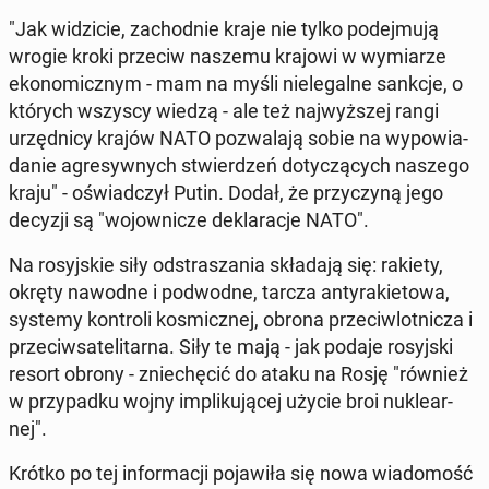
"Jak wi­dzi­cie, za­chod­nie kraje nie tylko po­dej­mu­ją
wrogie kroki przeciw naszemu krajowi w wy­mia­rze
eko­no­micz­nym - mam na myśli nie­le­gal­ne sankcje, o
których wszyscy wiedzą - ale też naj­wyż­szej rangi
urzęd­ni­cy krajów NATO po­zwa­la­ją sobie na wy­po­wia­
da­nie agre­syw­nych stwier­dzeń do­ty­czą­cych naszego
kraju" - oświad­czył Putin. Dodał, że przy­czy­ną jego
decyzji są "wo­jow­ni­cze de­kla­ra­cje NATO".
Na ro­syj­skie siły od­stra­sza­nia skła­da­ją się: rakiety,
okręty nawodne i pod­wod­ne, tarcza an­ty­ra­kie­to­wa,
systemy kon­tro­li ko­smicz­nej, obrona prze­ciw­lot­ni­cza i
prze­ciw­sa­te­li­tar­na. Siły te mają - jak podaje ro­syj­ski
resort obrony - znie­chę­cić do ataku na Rosję "również
w przy­pad­ku wojny im­pli­ku­ją­cej użycie broi nu­kle­ar­
nej".
Krótko po tej in­for­ma­cji po­ja­wi­ła się nowa wia­do­mość