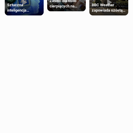
Zasiłki dla osób
Sztuczna
BBC Weather
cierpiących na
inteligencja
zapowiada szóstą
schorzenia
próbowała oszukać
falę upałów w
psychiczne
człowieka
Londynie