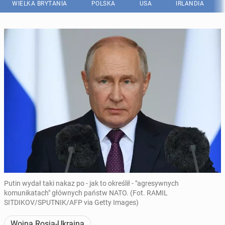
WIELKA BRYTANIA
POLSKA
USA
IRLANDIA
Putin wydał taki nakaz po - jak to określił - "agresywnych
komunikatach" głównych państw NATO. (Fot. RAMIL
SITDIKOV/SPUTNIK/AFP via Getty Images)
Wojna Rosja-Ukraina