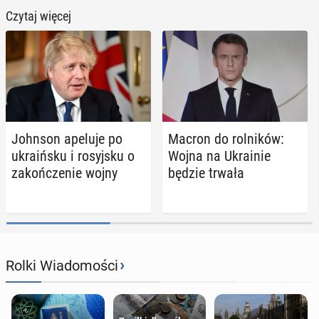
Czytaj więcej
Johnson apeluje po
Macron do rol­ni­ków:
ukra­iń­sku i ro­syj­sku o
Wojna na Ukra­inie
za­koń­cze­nie wojny
będzie trwała
›
Rolki Wiadomości