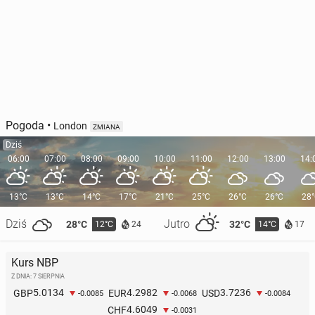
Pogoda
•
London
ZMIANA
Dziś
06:00
07:00
08:00
09:00
10:00
11:00
12:00
13:00
14:
13°C
13°C
14°C
17°C
21°C
25°C
26°C
26°C
28
Dziś
Jutro
28°C
32°C
12°C
14°C
24
17
Kurs NBP
Z DNIA: 7 SIERPNIA
5.0134
4.2982
3.7236
GBP
EUR
USD
-0.0085
-0.0068
-0.0084
4.6049
CHF
-0.0031