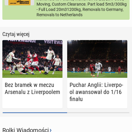
Moving, Custom Clearance. Part load 5m3/300kg
- Full Load 20m31200kg, Removals to Germany,
Removals to Netherlands
Czytaj więcej
Bez bramek w meczu
Puchar Anglii: Li­ver­po­
Ar­se­na­lu z Li­ver­po­olem
ol awan­so­wał do 1/16
finału
›
Rolki Wiadomości