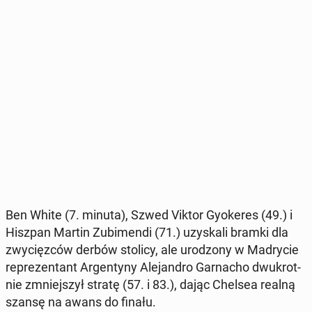
Ben White (7. minuta), Szwed Viktor Gy­oke­res (49.) i
Hiszpan Martin Zu­bi­men­di (71.) uzy­ska­li bramki dla
zwy­cięz­ców derbów stolicy, ale uro­dzo­ny w Ma­dry­cie
re­pre­zen­tant Ar­gen­ty­ny Ale­jan­dro Gar­na­cho dwu­krot­
nie zmniej­szył stratę (57. i 83.), dając Chelsea realną
szansę na awans do finału.