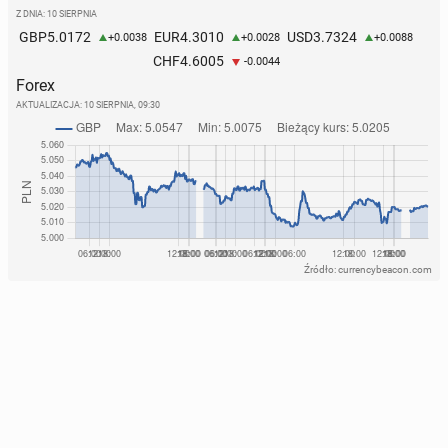
Z DNIA: 10 SIERPNIA
5.0172
4.3010
3.7324
GBP
EUR
USD
+0.0038
+0.0028
+0.0088
4.6005
CHF
-0.0044
Forex
AKTUALIZACJA:
10 SIERPNIA, 09:30
Źródło: currencybeacon.com