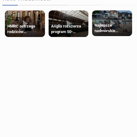
Najlepsze
HMRC ostrzega
Anglia rozszerza
nadmorskie
rodziców
program 50-
miasteczko blisko
pobierających Child
procentowych
Londynu
Benefit. Mogą być
zniżek kolejowych
zobowiązani do
na 18-latków
zwrotu zasiłku