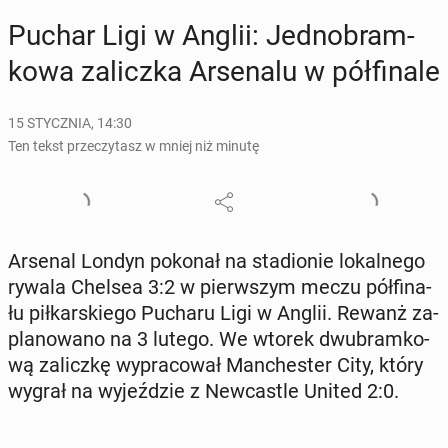
Puchar Ligi w Anglii: Jed­no­bram­
ko­wa za­licz­ka Ar­se­na­lu w pół­fi­na­le
15 STYCZNIA, 14:30
Ten tekst przeczytasz w mniej niż minutę
Arsenal Londyn pokonał na sta­dio­nie lo­kal­ne­go
rywala Chelsea 3:2 w pierw­szym meczu pół­fi­na­
łu pił­kar­skie­go Pucharu Ligi w Anglii. Rewanż za­
pla­no­wa­no na 3 lutego. We wtorek dwu­bram­ko­
wą za­licz­kę wy­pra­co­wał Man­che­ster City, który
wygrał na wy­jeź­dzie z New­ca­stle United 2:0.