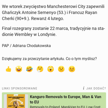
We wtorek zwy­cię­stwo Man­che­ste­ro­wi City za­pew­ni­li
Ghań­czyk Antoine Semenyo (53.) i Francuz Rayan
Cherki (90+9.). Rewanż 4 lutego.
Finał ro­ze­gra­ny zo­sta­nie 22 marca, tra­dy­cyj­nie na sta­
dio­nie Wembley w Lon­dy­nie.
PAP / Adriana Chodakowska
Dziękujemy za przeczytanie artykułu. Co o tym myślisz?
LINKI SPONSOROWANE
JAK DODAĆ?
Kanguro Removals to Europe, Man & Van
to EU
Removals to Poland, Man&Van to EU, Low Cost,