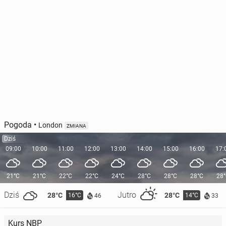
Pogoda
•
London
ZMIANA
Dziś
09:00
10:00
11:00
12:00
13:00
14:00
15:00
16:00
17:
21°C
21°C
22°C
22°C
24°C
28°C
28°C
28°C
28
Dziś
Jutro
28°C
28°C
16°C
14°C
46
33
Kurs NBP