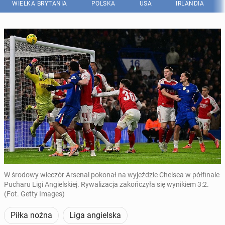
WIELKA BRYTANIA
POLSKA
USA
IRLANDIA
W środowy wieczór Arsenal pokonał na wyjeździe Chelsea w półfinale
Pucharu Ligi Angielskiej. Rywalizacja zakończyła się wynikiem 3:2.
(Fot. Getty Images)
Piłka nożna
Liga angielska