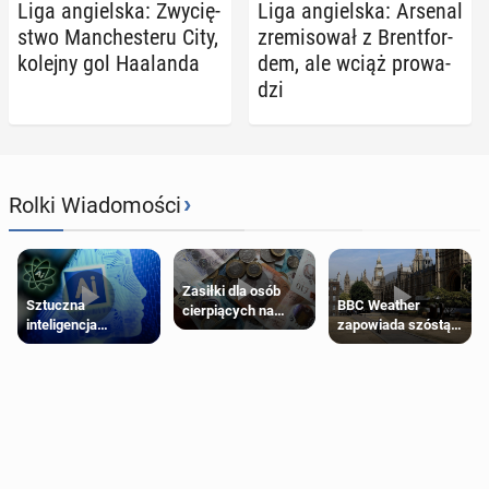
Liga an­giel­ska: Zwy­cię­
Liga an­giel­ska: Arsenal
stwo Man­che­ste­ru City,
zre­mi­so­wał z Brent­for­
kolejny gol Ha­alan­da
dem, ale wciąż pro­wa­
dzi
›
Rolki Wiadomości
Zasiłki dla osób
Sztuczna
BBC Weather
cierpiących na
inteligencja
zapowiada szóstą
schorzenia
próbowała oszukać
falę upałów w
psychiczne
człowieka
Londynie