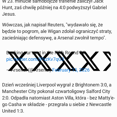
W 23. minucie sa­mo­bój­cze tra­fie­nie za­li­czył Jack
Hunt, zaś chwilę później na 4:0 pod­wyż­szył Gabriel
Jesus.
Wówczas, jak napisał Reuters, "wy­da­wa­ło się, że
będzie to pogrom, ale Wigan zdołał ogra­ni­czyć straty,
za­cie­śnia­jąc de­fen­sy­wę, a Arsenal zwolnił tempo".
Booking our spot in the Fifth Round ð©
pic.twitter.com/iPszKv7qG3
— Arsenal (@Arsenal)
Fe­bru­ary 15, 2026
Dzień wcze­śniej Li­ver­po­ol wygrał z Bri­gh­to­nem 3:0, a
Man­che­ster City pokonał czwar­to­li­go­wy Salford City
2:0. Odpadła na­to­miast Aston Villa, która - bez Mat­ty­'e­
go Casha w skła­dzie - prze­gra­ła u siebie z New­ca­stle
United 1:3.