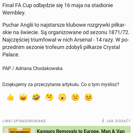
Finał FA Cup od­bę­dzie się 16 maja na sta­dio­nie
Wembley.
Puchar Anglii to naj­star­sze klubowe roz­gryw­ki pił­kar­
skie na świecie. Są or­ga­ni­zo­wa­ne od sezonu 1871/72.
Naj­czę­ściej trium­fo­wał w nich Arsenal - 14 razy. W po­
przed­nim sezonie trofeum zdobyli pił­ka­rze Crystal
Palace.
PAP / Adriana Chodakowska
Dziękujemy za przeczytanie artykułu. Co o tym myślisz?
LINKI SPONSOROWANE
JAK DODAĆ?
Kanguro Removals to Europe, Man & Van