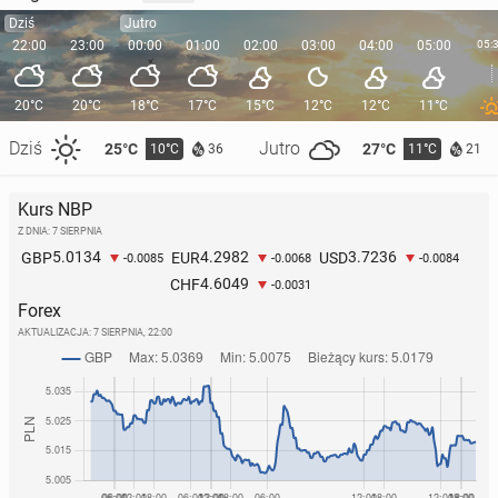
Dziś
Jutro
22:00
23:00
00:00
01:00
02:00
03:00
04:00
05:00
05:
20°C
20°C
18°C
17°C
15°C
12°C
12°C
11°C
Dziś
Jutro
25°C
27°C
10°C
11°C
36
21
Kurs NBP
Z DNIA: 7 SIERPNIA
5.0134
4.2982
3.7236
GBP
EUR
USD
-0.0085
-0.0068
-0.0084
4.6049
CHF
-0.0031
Forex
AKTUALIZACJA:
7 SIERPNIA, 22:00