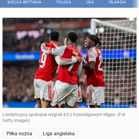
WIELKA BRYTANIA
POLSKA
USA
IRLANDIA
Londyńczycy spokojnie wygrali 4:0 z trzecioligowym Wigan. (Fot.
Getty Images)
Piłka nożna
Liga angielska