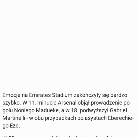
Emocje na Emi­ra­tes Stadium za­koń­czy­ły się bardzo
szybko. W 11. minucie Arsenal objął pro­wa­dze­nie po
golu Noniego Madueke, a w 18. pod­wyż­szył Gabriel
Mar­ti­nel­li - w obu przy­pad­kach po asy­stach Ebe­re­chie­
go Eze.