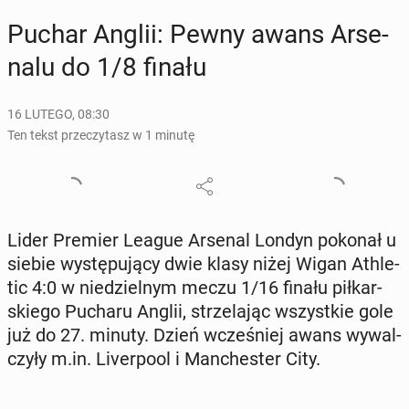
Puchar Anglii: Pewny awans Ar­se­
na­lu do 1/8 finału
16 LUTEGO, 08:30
Ten tekst przeczytasz w 1 minutę
Lider Premier League Arsenal Londyn pokonał u
siebie wy­stę­pu­ją­cy dwie klasy niżej Wigan Ath­le­
tic 4:0 w nie­dziel­nym meczu 1/16 finału pił­kar­
skie­go Pucharu Anglii, strze­la­jąc wszyst­kie gole
już do 27. minuty. Dzień wcze­śniej awans wy­wal­
czy­ły m.in. Li­ver­po­ol i Man­che­ster City.