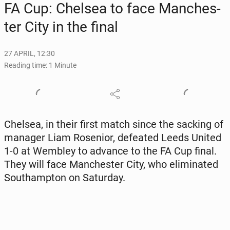
FA Cup: Chelsea to face Man­ches­
ter City in the final
27 APRIL, 12:30
Reading time: 1 Minute
Chelsea, in their first match since the sacking of
manager Liam Rose­nior, de­feat­ed Leeds United
1-0 at Wembley to advance to the FA Cup final.
They will face Man­ches­ter City, who elim­i­nat­ed
Southamp­ton on Sat­ur­day.