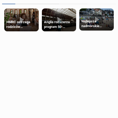
Najlepsze
HMRC ostrzega
Anglia rozszerza
nadmorskie
rodziców
program 50-
miasteczko blisko
pobierających Child
procentowych
Londynu
Benefit. Mogą być
zniżek kolejowych
zobowiązani do
na 18-latków
zwrotu zasiłku