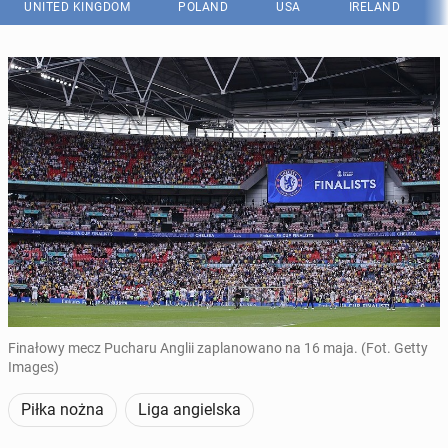
UNITED KINGDOM
POLAND
USA
IRELAND
Finałowy mecz Pucharu Anglii zaplanowano na 16 maja. (Fot. Getty
Images)
Piłka nożna
Liga angielska