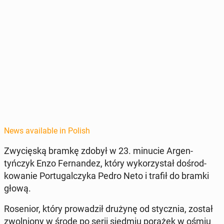
News available in Polish
Zwycięską bramkę zdobył w 23. minucie Ar­gen­
tyńczyk Enzo Fer­nan­dez, który wyko­rzys­tał dośrod­
kowanie Por­tu­gal­czy­ka Pedro Neto i trafił do bramki
głową.
Rose­nior, który prowadz­ił drużynę od sty­cz­nia, został
zwol­niony w środę po serii siedmiu porażek w ośmiu