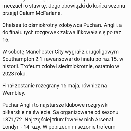
meczach o stawkę. Jego obow­iąz­ki do końca sezonu
przejął Calum Mc­Far­lane.
Chelsea to ośmiokrot­ny zdoby­w­ca Pucharu Anglii, a
do finału tych roz­gry­wek za­k­wal­i­fikowała się po raz
16.
W sobotę Man­ches­ter City wygrał z dru­goligowym
Southamp­ton 2:1 i awan­sował do finału po raz 15. w
his­torii. Trofeum zdobył sied­miokrot­nie, os­tat­nio w
2023 roku.
Finał zostanie roze­grany 16 maja, również na
Wembley.
Puchar Anglii to na­js­tarsze klubowe roz­gry­w­ki
piłkarskie na świecie. Są or­ga­ni­zowane od sezonu
1871/72. Na­jczęś­ciej tri­um­fował w nich Arsenal
Londyn - 14 razy. W poprzed­nim sezonie trofeum