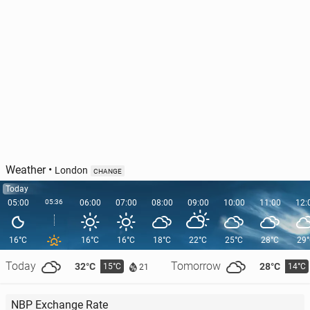
Weather
•
London
CHANGE
Today
05:00
05:36
06:00
07:00
08:00
09:00
10:00
11:00
12:
16°C
16°C
16°C
18°C
22°C
25°C
28°C
29
Today
Tomorrow
32°C
28°C
15°C
14°C
21
NBP Exchange Rate