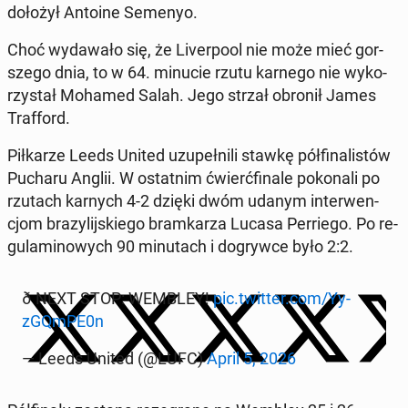
dołożył Antoine Semenyo.
Choć wy­da­wa­ło się, że Li­ver­po­ol nie może mieć gor­
sze­go dnia, to w 64. minucie rzutu karnego nie wy­ko­
rzy­stał Mohamed Salah. Jego strzał obronił James
Traf­ford.
Pił­ka­rze Leeds United uzu­peł­ni­li stawkę pół­fi­na­li­stów
Pucharu Anglii. W ostat­nim ćwierć­fi­na­le po­ko­na­li po
rzutach karnych 4-2 dzięki dwóm udanym in­ter­wen­
cjom bra­zy­lij­skie­go bram­ka­rza Lucasa Per­rie­go. Po re­
gu­la­mi­no­wych 90 mi­nu­tach i do­gryw­ce było 2:2.
ð NEXT STOP: WEMBLEY!
pic.twitter.com/Yy­
zGQm­PE0n
— Leeds United (@LUFC)
April 5, 2026