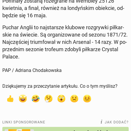
Pół­fi­na­ły zostaną ro­ze­gra­ne na Wembley 25 i 26
kwiet­nia, a finał, również na lon­dyń­skim obiek­cie, od­
bę­dzie się 16 maja.
Puchar Anglii to naj­star­sze klubowe roz­gryw­ki pił­kar­
skie na świecie. Są or­ga­ni­zo­wa­ne od sezonu 1871/72.
Naj­czę­ściej trium­fo­wał w nich Arsenal - 14 razy. W po­
przed­nim sezonie trofeum zdobyli pił­ka­rze Crystal
Palace.
PAP / Adriana Chodakowska
Dziękujemy za przeczytanie artykułu. Co o tym myślisz?
LINKI SPONSOROWANE
JAK DODAĆ?