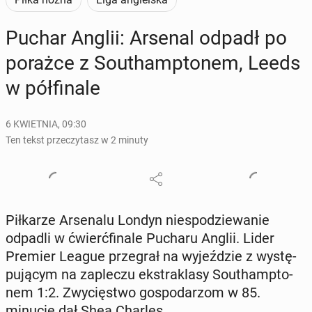
Puchar Anglii: Arsenal odpadł po
porażce z So­uthamp­to­nem, Leeds
w pół­fi­na­le
6 KWIETNIA, 09:30
Ten tekst przeczytasz w 2 minuty
Pił­ka­rze Ar­se­na­lu Londyn nie­spo­dzie­wa­nie
odpadli w ćwierć­fi­na­le Pucharu Anglii. Lider
Premier League prze­grał na wy­jeź­dzie z wy­stę­
pu­ją­cym na za­ple­czu eks­tra­kla­sy So­uthamp­to­
nem 1:2. Zwy­cię­stwo go­spo­da­rzom w 85.
minucie dał Shea Charles.