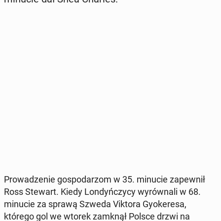
Pro­wa­dze­nie go­spo­da­rzom w 35. minucie za­pew­nił
Ross Stewart. Kiedy Lon­dyń­czy­cy wy­rów­na­li w 68.
minucie za sprawą Szweda Viktora Gy­oke­re­sa,
którego gol we wtorek zamknął Polsce drzwi na