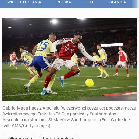
WIELKA BRYTANIA
POLSKA
USA
IRLANDIA
Gabriel Magalhaes z Arsenalu (w czerwonej koszulce) podczas meczu
ćwierćfinałowego Emirates FA Cup pomiędzy Southampton i
Arsenalem na stadionie St Mary's w Southampton. (Fot.: Catherine
Ivill - AMA/Getty Images)
Piłka nożna
Liga angielska