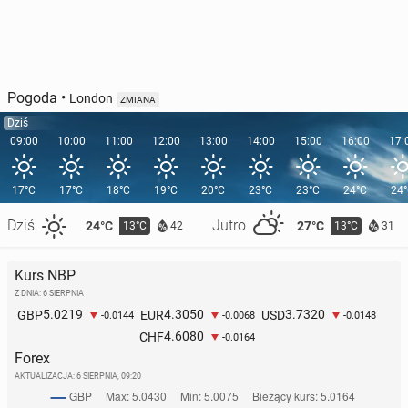
Pogoda
•
London
ZMIANA
Dziś
09:00
10:00
11:00
12:00
13:00
14:00
15:00
16:00
17:
17°C
17°C
18°C
19°C
20°C
23°C
23°C
24°C
24
Dziś
Jutro
24°C
27°C
13°C
13°C
42
31
Kurs NBP
Z DNIA: 6 SIERPNIA
5.0219
4.3050
3.7320
GBP
EUR
USD
-0.0144
-0.0068
-0.0148
4.6080
CHF
-0.0164
Forex
AKTUALIZACJA:
6 SIERPNIA, 09:20