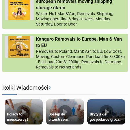
european removals moving shipping
storage uk-eu
We are No1 Man&Van, Removals, Shipping,
Moving operating 6 days a week, Monday-
Saturday, Door to Door.
Kanguro Removals to Europe, Man & Van
to EU
Removals to Poland, Man&Van to EU, Low Cost,
Moving, Custom Clearance. Part load 5m3/300kg
- Full Load 20m31200kg, Removals to Germany,
Removals to Netherlands
›
Rolki Wiadomości
Polacy to
Dostęp do
Brytyjskiej
mięsożercy?
przestrzeni
gospodarce grozi
przeznaczonych
recesja, jeśli
dla jednej płci ma
kryzys na Bliskim