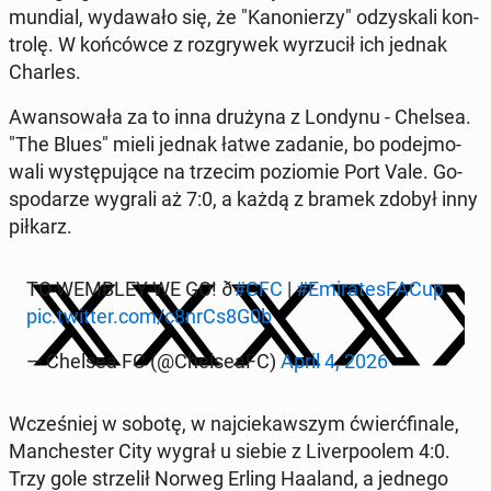
mundial, wy­da­wa­ło się, że "Ka­no­nie­rzy" od­zy­ska­li kon­
tro­lę. W koń­ców­ce z roz­gry­wek wy­rzu­cił ich jednak
Charles.
Awan­so­wa­ła za to inna drużyna z Londynu - Chelsea.
"The Blues" mieli jednak łatwe zadanie, bo po­dej­mo­
wa­li wy­stę­pu­ją­ce na trzecim po­zio­mie Port Vale. Go­
spo­da­rze wygrali aż 7:0, a każdą z bramek zdobył inny
piłkarz.
TO WEMBLEY WE GO! ð
#CFC
|
#Emi­ra­tes­FA­Cup
pic.twitter.com/c8nrCs8G0b
— Chelsea FC (@Chel­se­aFC)
April 4, 2026
Wcze­śniej w sobotę, w naj­cie­kaw­szym ćwierć­fi­na­le,
Man­che­ster City wygrał u siebie z Li­ver­po­olem 4:0.
Trzy gole strze­lił Norweg Erling Haaland, a jednego