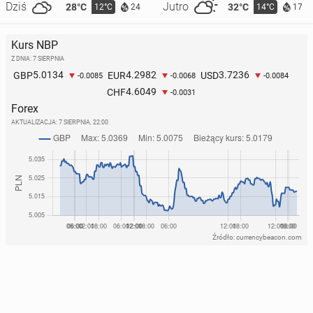
Dziś
Jutro
28°C
32°C
12°C
14°C
24
17
Kurs NBP
Z DNIA: 7 SIERPNIA
5.0134
4.2982
3.7236
GBP
EUR
USD
-0.0085
-0.0068
-0.0084
4.6049
CHF
-0.0031
Forex
AKTUALIZACJA:
7 SIERPNIA, 22:00
Źródło: currencybeacon.com