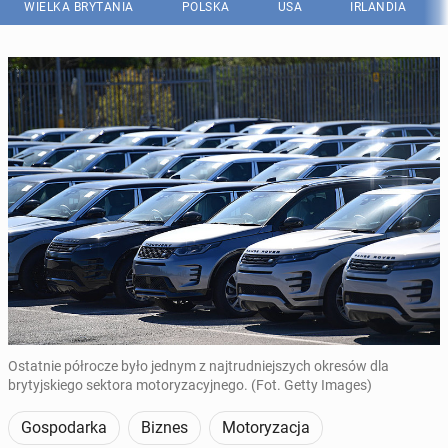
WIELKA BRYTANIA
POLSKA
USA
IRLANDIA
Ostatnie półrocze było jednym z najtrudniejszych okresów dla
brytyjskiego sektora motoryzacyjnego. (Fot. Getty Images)
Gospodarka
Biznes
Motoryzacja