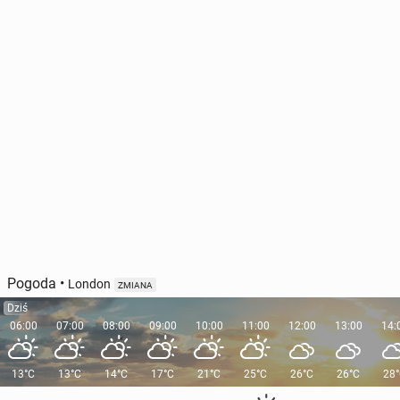
Pogoda
•
London
ZMIANA
Dziś
06:00
07:00
08:00
09:00
10:00
11:00
12:00
13:00
14:
13°C
13°C
14°C
17°C
21°C
25°C
26°C
26°C
28