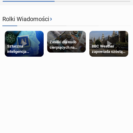
›
Rolki Wiadomości
Zasiłki dla osób
Sztuczna
BBC Weather
cierpiących na
inteligencja
zapowiada szóstą
schorzenia
próbowała oszukać
falę upałów w
psychiczne
człowieka
Londynie