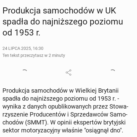
Pro­duk­cja sa­mo­cho­dów w UK
spadła do naj­niż­sze­go poziomu
od 1953 r.
24 LIPCA 2025, 16:30
Ten tekst przeczytasz w 2 minuty
Pro­duk­cja sa­mo­cho­dów w Wiel­kiej Bry­ta­nii
spadła do naj­niż­sze­go poziomu od 1953 r. -
wynika z danych opu­bli­ko­wa­nych przez Sto­wa­
rzy­sze­nie Pro­du­cen­tów i Sprze­daw­ców Sa­mo­
cho­dów (SMMT). W opinii eks­per­tów bry­tyj­ski
sektor mo­to­ry­za­cyj­ny właśnie "osią­gnął dno".