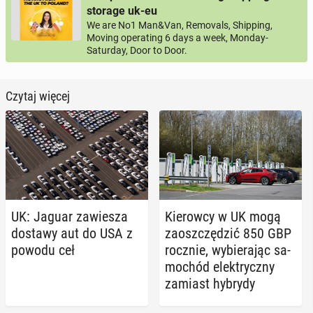
storage uk-eu
We are No1 Man&Van, Removals, Shipping,
Moving operating 6 days a week, Monday-
Saturday, Door to Door.
Czytaj więcej
UK: Jaguar za­wie­sza
Kie­row­cy w UK mogą
dostawy aut do USA z
za­osz­czę­dzić 850 GBP
powodu ceł
rocznie, wy­bie­ra­jąc sa­
mo­chód elek­trycz­ny
zamiast hybrydy