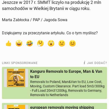
Jeszcze w 2017 r. SMMT liczyło na pro­duk­cję 2 mln
sa­mo­cho­dów w Wiel­kiej Bry­ta­nii w ciągu roku.
Marta Zabłocka / PAP / Jagoda Sowa
Dziękujemy za przeczytanie artykułu. Co o tym myślisz?
LINKI SPONSOROWANE
JAK DODAĆ?
Kanguro Removals to Europe, Man & Van
to EU
Removals to Poland, Man&Van to EU, Low Cost,
Moving, Custom Clearance. Part load 5m3/300kg
- Full Load 20m31200kg, Removals to Germany,
Removals to Netherlands
european removals moving shipping