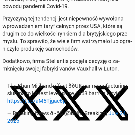
powodu pan­de­mii Covid-19.
Przy­czy­ną tej ten­den­cji jest nie­pew­ność wy­wo­ła­na
wpro­wa­dze­niem taryf celnych przez USA, które są
drugim co do wiel­ko­ści rynkiem dla bry­tyj­skie­go prze­
my­słu. To spra­wi­ło, że wiele firm wstrzy­ma­ło lub ogra­
ni­czy­ło pro­duk­cję sa­mo­cho­dów.
Do­dat­ko­wo, firma Stel­lan­tis podjęła decyzję o za­
mknię­ciu swojej fabryki vanów Vau­xhall w Luton.
The Khan Mi­li­band effect ððUK car ma­nu­fac­tu­ring
slumps to lowest level since 1953 barring Covid
https://t.co/aM5Tjgac6p
— Bre­aking News ð¬ð§ (@BNN_Bre­aking)
July 24,
2025