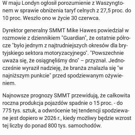
W maju Londyn ogłosił po­ro­zu­mie­nie z Wa­szyng­to­
nem w sprawie ob­ni­że­nia taryf celnych z 27,5 proc. do
10 proc. Weszło ono w życie 30 czerwca.
Dy­rek­tor ge­ne­ral­ny SMMT Mike Hawes po­wie­dział w
roz­mo­wie z dzien­ni­kiem "Gu­ar­dian", że ostat­nie pół­ro­
cze "było jednym z naj­trud­niej­szych okresów dla bry­
tyj­skie­go sektora mo­to­ry­za­cyj­ne­go". "Po­wszech­nie
uważa się, że osią­gnę­li­śmy dno" – przy­znał. Jed­no­
cze­śnie wyraził na­dzie­ję, że branża zna­la­zła się "w
naj­niż­szym punkcie" przed spo­dzie­wa­nym oży­wie­
niem.
Naj­now­sze pro­gno­zy SMMT prze­wi­du­ją, że cał­ko­wi­ta
roczna pro­duk­cja po­jaz­dów spadnie o 15 proc. - do
775 tys. sztuk, a od­wró­ce­nie tej ten­den­cji spo­dzie­wa­
ne jest dopiero w 2026 r., kiedy możliwy będzie wzrost
tej liczby do ponad 800 tys. sa­mo­cho­dów.