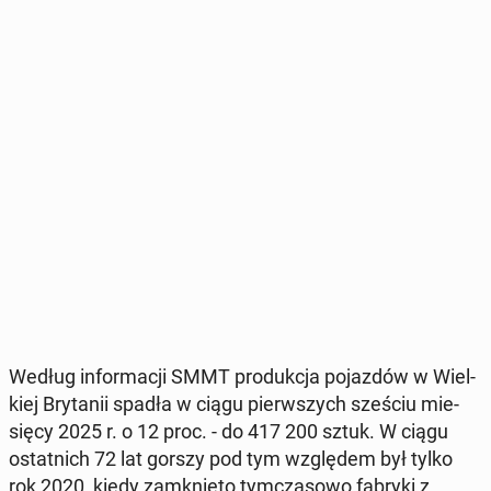
Według in­for­ma­cji SMMT pro­duk­cja po­jaz­dów w Wiel­
kiej Bry­ta­nii spadła w ciągu pierw­szych sześciu mie­
się­cy 2025 r. o 12 proc. - do 417 200 sztuk. W ciągu
ostat­nich 72 lat gorszy pod tym wzglę­dem był tylko
rok 2020, kiedy za­mknię­to tym­cza­so­wo fabryki z