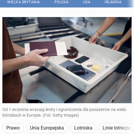
WIELKA BRYTANIA
POLSKA
USA
IRLANDIA
Od 1 września wracają limity i ograniczenia dla pasażerów na wielu
lotniskach w Europie. (Fot. Getty Images)
Prawo
Unia Europejska
Lotniska
Linie lotnicze