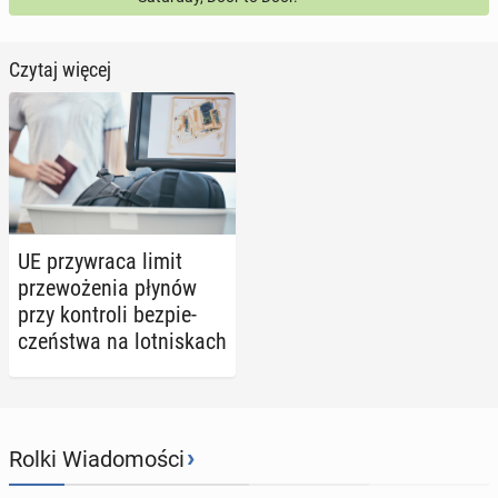
Czytaj więcej
UE przy­wra­ca limit
prze­wo­że­nia płynów
przy kon­tro­li bez­pie­
czeń­stwa na lot­ni­skach
›
Rolki Wiadomości