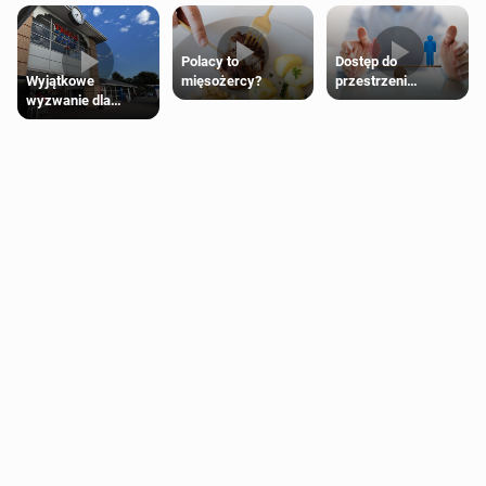
Polacy to
Dostęp do
Wyjątkowe
mięsożercy?
przestrzeni
wyzwanie dla
przeznaczonych
posiadaczy kart
dla jednej płci ma
Tesco Clubcard!
opierać się
wyłącznie na płci
biologicznej