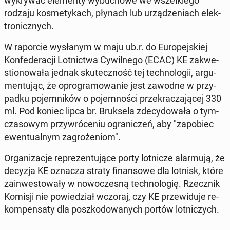
wy­kry­wać ele­men­ty wy­bu­cho­we we wszel­kie­go
rodzaju ko­sme­ty­kach, płynach lub urzą­dze­niach elek­
tro­nicz­nych.
W ra­por­cie wy­sła­nym w maju ub.r. do Eu­ro­pej­skiej
Kon­fe­de­ra­cji Lot­nic­twa Cy­wil­ne­go (ECAC) KE za­kwe­
stio­no­wa­ła jednak sku­tecz­ność tej tech­no­lo­gii, ar­gu­
men­tu­jąc, że opro­gra­mo­wa­nie jest zawodne w przy­
pad­ku po­jem­ni­ków o po­jem­no­ści prze­kra­cza­ją­cej 330
ml. Pod koniec lipca br. Bruk­se­la zde­cy­do­wa­ła o tym­
cza­so­wym przy­wró­ce­niu ogra­ni­czeń, aby "za­po­biec
ewen­tu­al­nym za­gro­że­niom".
Or­ga­ni­za­cje re­pre­zen­tu­ją­ce porty lot­ni­cze alar­mu­ją, że
decyzja KE oznacza straty fi­nan­so­we dla lotnisk, które
za­in­we­sto­wa­ły w no­wo­cze­sną tech­no­lo­gię. Rzecz­nik
Komisji nie po­wie­dział wczoraj, czy KE prze­wi­du­je re­
kom­pen­sa­ty dla po­szko­do­wa­nych portów lot­ni­czych.