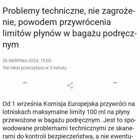
Pro­ble­my tech­nicz­ne, nie za­gro­że­
nie, powodem przy­wró­ce­nia
limitów płynów w bagażu pod­ręcz­
nym
28 SIERPNIA 2024, 10:00
Ten tekst przeczytasz w 2 minuty
Od 1 wrze­śnia Komisja Eu­ro­pej­ska przy­wró­ci na
lot­ni­skach mak­sy­mal­ne limity 100 ml na płyny
prze­wo­żo­ne w bagażu pod­ręcz­nym. Jest to spo­
wo­do­wa­ne pro­ble­ma­mi tech­nicz­ny­mi ze ska­ne­
ra­mi do kon­tro­li bez­pie­czeń­stwa, a nie ewen­tu­