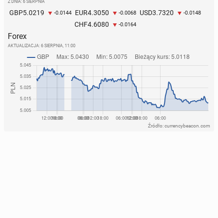
Z DNIA: 6 SIERPNIA
5.0219
4.3050
3.7320
GBP
EUR
USD
-0.0144
-0.0068
-0.0148
4.6080
CHF
-0.0164
Forex
AKTUALIZACJA:
6 SIERPNIA, 11:00
Źródło: currencybeacon.com