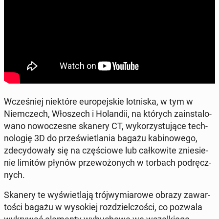
Wcze­śniej nie­któ­re eu­ro­pej­skie lot­ni­ska, w tym w
Niem­czech, Wło­szech i Ho­lan­dii, na których za­in­sta­lo­
wa­no no­wo­cze­sne skanery CT, wy­ko­rzy­stu­ją­ce tech­
no­lo­gię 3D do prze­świe­tla­nia bagażu ka­bi­no­we­go,
zde­cy­do­wa­ły się na czę­ścio­we lub cał­ko­wi­te znie­sie­
nie limitów płynów prze­wo­żo­nych w torbach pod­ręcz­
nych.
Skanery te wy­świe­tla­ją trój­wy­mia­ro­we obrazy za­war­
to­ści bagażu w wy­so­kiej roz­dziel­czo­ści, co pozwala