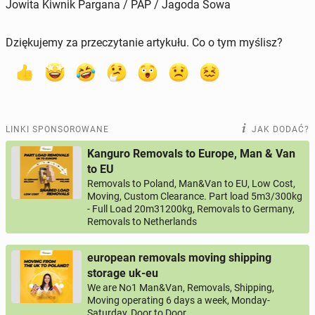
Jowita Kiwnik Pargana / PAP / Jagoda Sowa
Dziękujemy za przeczytanie artykułu. Co o tym myślisz?
LINKI SPONSOROWANE
JAK DODAĆ?
Kanguro Removals to Europe, Man & Van
to EU
Removals to Poland, Man&Van to EU, Low Cost,
Moving, Custom Clearance. Part load 5m3/300kg
- Full Load 20m31200kg, Removals to Germany,
Removals to Netherlands
european removals moving shipping
storage uk-eu
We are No1 Man&Van, Removals, Shipping,
Moving operating 6 days a week, Monday-
Saturday, Door to Door.