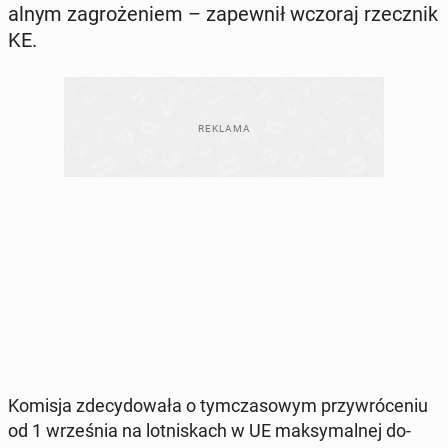
al­nym za­gro­że­niem – za­pew­nił wczoraj rzecz­nik
KE.
Komisja zde­cy­do­wa­ła o tym­cza­so­wym przy­wró­ce­niu
od 1 wrze­śnia na lot­ni­skach w UE mak­sy­mal­nej do­