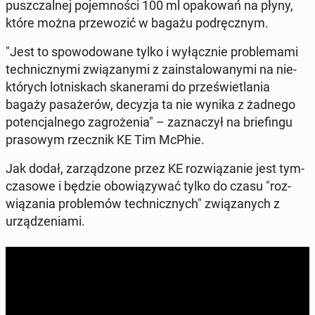
pusz­czal­nej po­jem­no­ści 100 ml opa­ko­wań na płyny,
które można prze­wo­zić w bagażu pod­ręcz­nym.
"Jest to spo­wo­do­wa­ne tylko i wy­łącz­nie pro­ble­ma­mi
tech­nicz­ny­mi zwią­za­ny­mi z za­in­sta­lo­wa­ny­mi na nie­
któ­rych lot­ni­skach ska­ne­ra­mi do prze­świe­tla­nia
bagaży pa­sa­że­rów, decyzja ta nie wynika z żadnego
po­ten­cjal­ne­go za­gro­że­nia" – za­zna­czył na brie­fin­gu
pra­so­wym rzecz­nik KE Tim McPhie.
Jak dodał, za­rzą­dzo­ne przez KE roz­wią­za­nie jest tym­
cza­so­we i będzie obo­wią­zy­wać tylko do czasu "roz­
wią­za­nia pro­ble­mów tech­nicz­nych" zwią­za­nych z
urzą­dze­nia­mi.