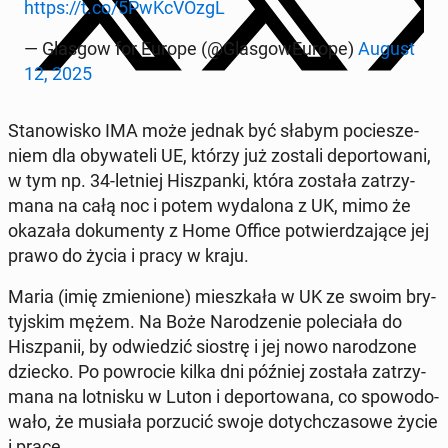
https://t.co/5PwK­cVO­zgL
— Glasgow for Europe (@Glas­go­wEu­ro­pe)
August
12, 2025
Sta­no­wi­sko IMA może jednak być słabym po­cie­sze­
niem dla oby­wa­te­li UE, którzy już zostali de­por­to­wa­ni,
w tym np. 34-letniej Hisz­pan­ki, która została za­trzy­
ma­na na całą noc i potem wy­da­lo­na z UK, mimo że
okazała do­ku­men­ty z Home Office po­twier­dza­ją­ce jej
prawo do życia i pracy w kraju.
Maria (imię zmie­nio­ne) miesz­ka­ła w UK ze swoim bry­
tyj­skim mężem. Na Boże Na­ro­dze­nie po­le­cia­ła do
Hisz­pa­nii, by od­wie­dzić siostrę i jej nowo na­ro­dzo­ne
dziecko. Po po­wro­cie kilka dni później została za­trzy­
ma­na na lot­ni­sku w Luton i de­por­to­wa­na, co spo­wo­do­
wa­ło, że musiała po­rzu­cić swoje do­tych­cza­so­we życie
i pracę.