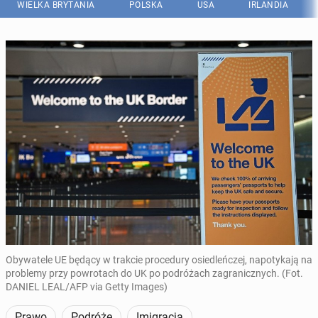
WIELKA BRYTANIA
POLSKA
USA
IRLANDIA
Obywatele UE będący w trakcie procedury osiedleńczej, napotykają na
problemy przy powrotach do UK po podróżach zagranicznych. (Fot.
DANIEL LEAL/AFP via Getty Images)
Prawo
Podróże
Imigracja