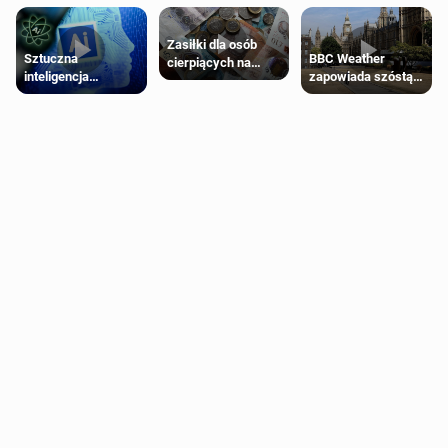
Zasiłki dla osób
Sztuczna
BBC Weather
cierpiących na
inteligencja
zapowiada szóstą
schorzenia
próbowała oszukać
falę upałów w
psychiczne
człowieka
Londynie