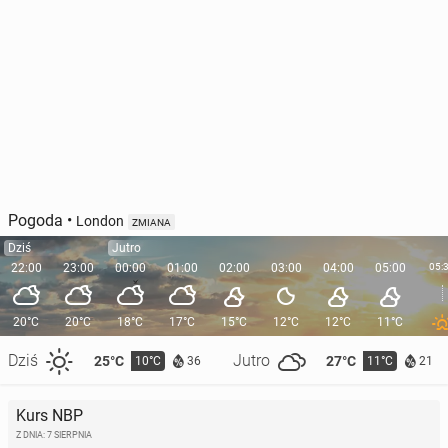
Pogoda
•
London
ZMIANA
Dziś
Jutro
22:00
23:00
00:00
01:00
02:00
03:00
04:00
05:00
05:
20°C
20°C
18°C
17°C
15°C
12°C
12°C
11°C
Dziś
Jutro
25°C
27°C
10°C
11°C
36
21
Kurs NBP
Z DNIA: 7 SIERPNIA