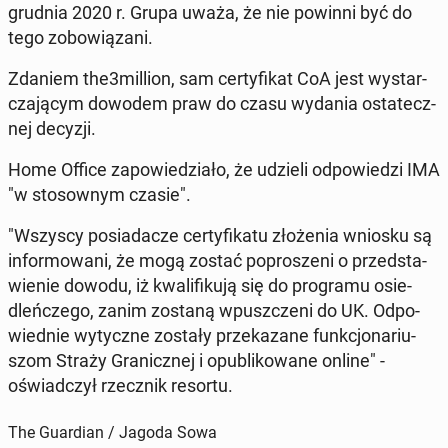
grudnia 2020 r. Grupa uważa, że nie powinni być do
tego zo­bo­wią­za­ni.
Zdaniem the3million, sam cer­ty­fi­kat CoA jest wy­star­
cza­ją­cym dowodem praw do czasu wydania osta­tecz­
nej decyzji.
Home Office za­po­wie­dzia­ło, że udzieli od­po­wie­dzi IMA
"w sto­sow­nym czasie".
"Wszyscy po­sia­da­cze cer­ty­fi­ka­tu zło­że­nia wniosku są
in­for­mo­wa­ni, że mogą zostać po­pro­sze­ni o przed­sta­
wie­nie dowodu, iż kwa­li­fi­ku­ją się do pro­gra­mu osie­
dleń­cze­go, zanim zostaną wpusz­cze­ni do UK. Od­po­
wied­nie wy­tycz­ne zostały prze­ka­za­ne funk­cjo­na­riu­
szom Straży Gra­nicz­nej i opu­bli­ko­wa­ne online" -
oświad­czył rzecz­nik resortu.
The Guardian / Jagoda Sowa