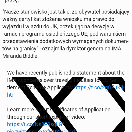
"Nasze sta­no­wi­sko jest takie, że oby­wa­tel po­sia­da­ją­cy
ważny cer­ty­fi­kat zło­że­nia wniosku ma prawo do
wyjazdu i wjazdu do UK, ocze­ku­jąc na decyzję w
ramach pro­gra­mu osie­dleń­cze­go UE, pod wa­run­kiem
przed­sta­wie­nia do­dat­ko­wych wy­ma­ga­nych do­ku­men­
tów na granicy" - oznaj­mi­ła dy­rek­tor ge­ne­ral­na IMA,
Miranda Biddle.
We have re­cen­tly pu­bli­shed a sta­te­ment about the
IMA's con­cerns over travel dif­fi­cul­ties for EU Set­
tle­ment Scheme Ap­pli­cants:
https://t.co/2gGEu­KIj­
hU
Learn more about Cer­ti­fi­ca­tes of Ap­pli­ca­tion
through our short expla­iner video:
https://t.co/Ns3P3sgLGf
pic.twitter.com/efHPYw1hsd