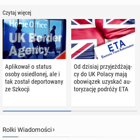
Czytaj więcej
Apli­ko­wał o status
Od dzisiaj przy­jeż­dża­ją­
osoby osie­dlo­nej, ale i
cy do UK Polacy mają
tak został de­por­to­wa­ny
obo­wią­zek uzyskać au­
ze Szkocji
to­ry­za­cję podróży ETA
›
Rolki Wiadomości