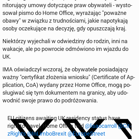
ni­to­ru­ją­cy umowy do­ty­czą­ce praw oby­wa­te­li - wy­sto­
so­wał pismo do Home Office, wy­ra­ża­jąc "poważne
obawy" w związku z trud­no­ścia­mi, jakie na­po­ty­ka­ją
osoby ocze­ku­ją­ce na decyzję, gdy opusz­cza­ją kraj.
Nie­któ­rzy wy­je­cha­li w od­wie­dzi­ny do rodzin, inni na
wakacje, ale po po­wro­cie od­mó­wio­no im wjazdu do
UK.
IMA oświad­czył wczoraj, że oby­wa­te­le po­sia­da­ją­cy
ważny "cer­ty­fi­kat zło­że­nia wniosku" (Cer­ti­fi­ca­te of Ap­
pli­ca­tion, CoA) wydany przez Home Office, mogą po­
słu­gi­wać się tym do­ku­men­tem na granicy, aby udo­
wod­nić swoje prawo do po­dró­żo­wa­nia.
EU ci­ti­zens awa­iting UK re­si­den­cy status have
right to travel, Home Office told ⁦
@li­sa­ocar­roll
⁩ ⁦
@Cit­
zRi­ghts
⁩ ⁦
@In­Lim­bo­Bre­xit
⁩ ⁦
@Eu­ro­pe­Stre­et