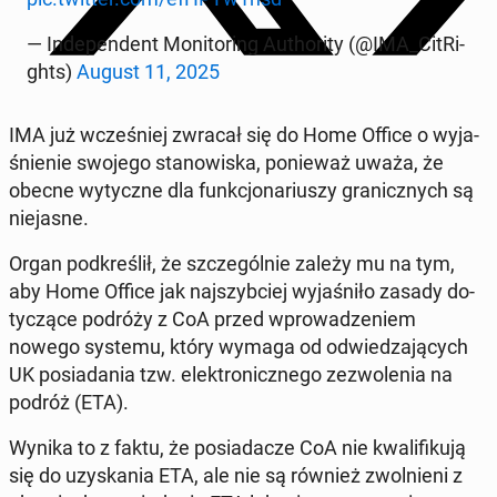
— In­de­pen­dent Mo­ni­to­ring Au­tho­ri­ty (@IMA_Ci­tRi­
ghts)
August 11, 2025
IMA już wcze­śniej zwracał się do Home Office o wy­ja­
śnie­nie swojego sta­no­wi­ska, po­nie­waż uważa, że
obecne wy­tycz­ne dla funk­cjo­na­riu­szy gra­nicz­nych są
nie­ja­sne.
Organ pod­kre­ślił, że szcze­gól­nie zależy mu na tym,
aby Home Office jak naj­szyb­ciej wy­ja­śni­ło zasady do­
ty­czą­ce podróży z CoA przed wpro­wa­dze­niem
nowego systemu, który wymaga od od­wie­dza­ją­cych
UK po­sia­da­nia tzw. elek­tro­nicz­ne­go ze­zwo­le­nia na
podróż (ETA).
Wynika to z faktu, że po­sia­da­cze CoA nie kwa­li­fi­ku­ją
się do uzy­ska­nia ETA, ale nie są również zwol­nie­ni z