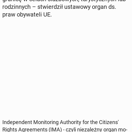
ro­dzin­nych – stwier­dził usta­wo­wy organ ds.
praw oby­wa­te­li UE.
In­de­pen­dent Mo­ni­to­ring Au­tho­ri­ty for the Ci­ti­zen­s'
Rights Agre­ements (IMA) - czyli nie­za­leż­ny organ mo­