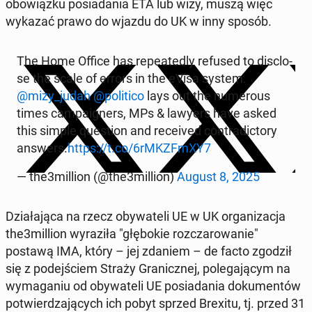
obo­wiąz­ku po­sia­da­nia ETA lub wizy, muszą więc
wykazać prawo do wjazdu do UK w inny sposób.
The Home Office has re­pe­ate­dly refused to di­sc­lo­
se the scale of errors in the eVisa system.
@mizy_judah
@po­li­ti­co
lays out the nu­me­ro­us
times cam­pa­igners, MPs & lawyers have asked
this simple qu­estion and re­ce­ived con­tra­dic­to­ry
answers.
https://t.co/6rMKZF­mXY7
— the3million (@the3million)
August 8, 2025
Dzia­ła­ją­ca na rzecz oby­wa­te­li UE w UK or­ga­ni­za­cja
the3million wy­ra­zi­ła "głę­bo­kie roz­cza­ro­wa­nie"
postawą IMA, który – jej zdaniem – de facto zgodził
się z po­dej­ściem Straży Gra­nicz­nej, po­le­ga­ją­cym na
wy­ma­ga­niu od oby­wa­te­li UE po­sia­da­nia do­ku­men­tów
po­twier­dza­ją­cych ich pobyt sprzed Brexitu, tj. przed 31