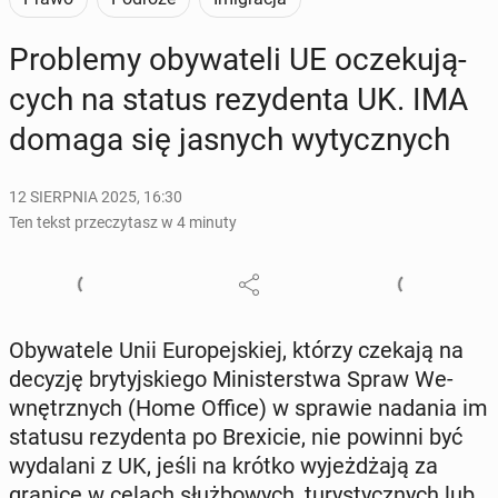
Pro­ble­my oby­wa­te­li UE ocze­ku­ją­
cych na status re­zy­den­ta UK. IMA
domaga się jasnych wy­tycz­nych
12 SIERPNIA 2025, 16:30
Ten tekst przeczytasz w 4 minuty
Oby­wa­te­le Unii Eu­ro­pej­skiej, którzy czekają na
decyzję bry­tyj­skie­go Mi­ni­ster­stwa Spraw We­
wnętrz­nych (Home Office) w sprawie nadania im
statusu re­zy­den­ta po Bre­xi­cie, nie powinni być
wy­da­la­ni z UK, jeśli na krótko wy­jeż­dża­ją za
granicę w celach służ­bo­wych, tu­ry­stycz­nych lub