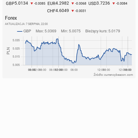
5.0134
4.2982
3.7236
GBP
EUR
USD
-0.0085
-0.0068
-0.0084
4.6049
CHF
-0.0031
Forex
AKTUALIZACJA:
7 SIERPNIA, 22:00
Źródło: currencybeacon.com