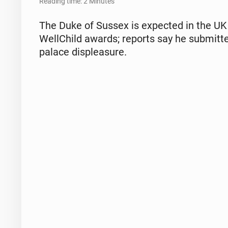
Reading time: 2 Minutes
The Duke of Sussex is ex­pect­ed in the UK
Well­Child awards; reports say he sub­mit­
palace dis­plea­sure.