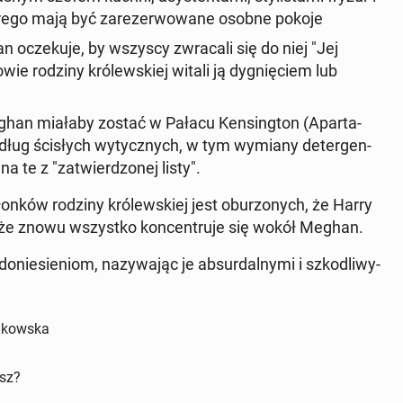
tórego mają być zarez­er­wowane osobne pokoje
han oczeku­je, by wszyscy zwracali się do niej "Jej
wie rodziny królewskiej witali ją dyg­nię­ciem lub
eghan miałaby zostać w Pałacu Kens­ing­ton (Aparta­
dług ścisłych wyty­cznych, w tym wymiany de­ter­gen­
 te z "za­twierd­zonej listy".
onków rodziny królewskiej jest obur­zonych, że Harry
 że znowu wszys­tko kon­cen­tru­je się wokół Meghan.
oniesieniom, nazy­wa­jąc je ab­surdal­ny­mi i szkodli­wy­
dakowska
isz?