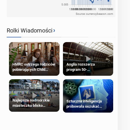
Source: currencybeacon.com
›
Rolki Wiadomości
HMRC ostrzega rodziców
Anglia rozszerza
pobierających Child
program 50-
Benefit. Mogą być
procentowych zniżek
zobowiązani do zwrotu
kolejowych na 18-latków
zasiłku
Najlepsze nadmorskie
Sztuczna inteligencja
miasteczko blisko
próbowała oszukać
Londynu
człowieka