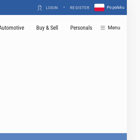
•
Po polsku
LOGIN
REGISTER
Automotive
Buy & Sell
Personals
Menu