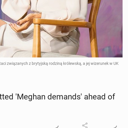
ci związanych z brytyjską rodziną królewską, a jej wizerunek w UK
mit­ted 'Meghan de­mand­s' ahead of