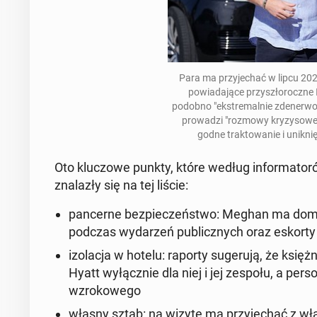
Para ma przy­jechać w lipcu 202
powiada­jące przyszłoroczne 
podobno "ek­stremal­nie zden­er­w
prowadzi "rozmowy kryzysowe" z
godne trak­towanie i uniknię­
Oto kluc­zowe punkty, które według in­for­ma­tor
znalazły się na tej liście:
pancerne bez­pieczeńst­wo
: Meghan ma domag
podczas wydarzeń pub­licznych oraz eskorty z
izo­lac­ja w hotelu
: raporty sugeru­ją, że księż
Hyatt
wyłącznie dla niej i jej zespołu, a per­s
wzrokowego
własny sztab
: na wizytę ma przy­jechać z włas