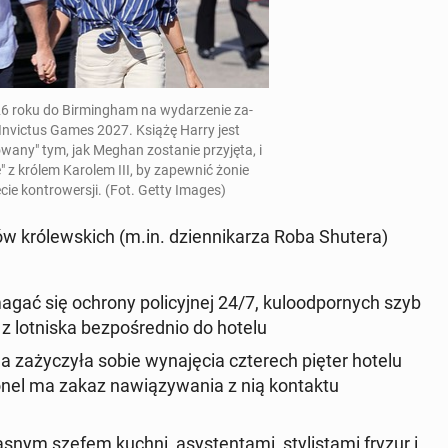
6 roku do Birm­ing­ham na wydarze­nie za­
In­vic­tus Games 2027
. Książę Harry jest
owany" tym, jak Meghan zostanie przyję­ta, i
 królem Karolem III, by za­pewnić żonie
cie kon­trow­er­sji. (Fot. Getty Images)
ów królews­kich (m.in. dzi­en­nikarza Roba Shutera)
ać się ochrony pol­i­cyjnej 24/7, ku­lood­pornych szyb
 lot­niska bezpośred­nio do hotelu
na za­ży­czyła sobie wyna­ję­cia czterech pięter hotelu
on­el ma zakaz naw­iązy­wa­nia z nią kon­tak­tu
nym szefem kuchni, asys­ten­ta­mi, styl­is­ta­mi fryzur i