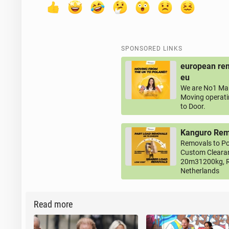
SPONSORED LINKS
european rem
eu
We are No1 Man
Moving operati
to Door.
Kanguro Remo
Removals to Po
Custom Clearan
20m31200kg, R
Netherlands
Read more