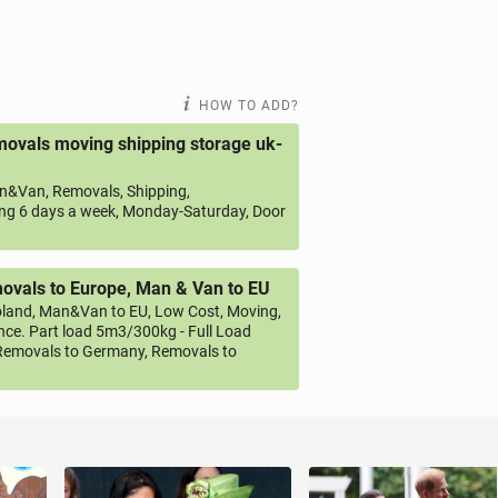
HOW TO ADD?
ovals moving shipping storage uk-
&Van, Removals, Shipping,
ng 6 days a week, Monday-Saturday, Door
vals to Europe, Man & Van to EU
land, Man&Van to EU, Low Cost, Moving,
ce. Part load 5m3/300kg - Full Load
emovals to Germany, Removals to