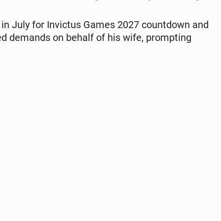
 in July for In­vic­tus Games 2027 count­down and
ted demands on behalf of his wife, prompt­ing