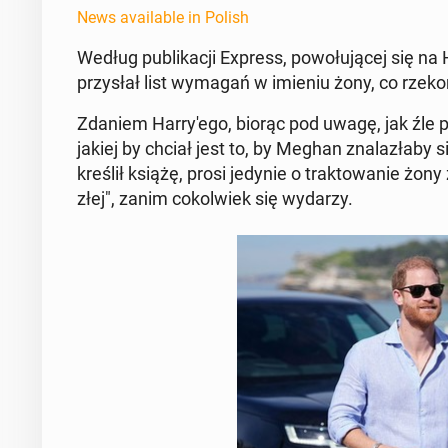
News available in Polish
Według pub­likacji Express, powołu­jącej się na 
przysłał list wymagań w imieniu żony, co rzek
Zdaniem Har­ry'ego, biorąc pod uwagę, jak źle po
jakiej by chciał jest to, by Meghan znalazła­by si
kreślił książę, prosi jedynie o trak­towanie żony z
złej", zanim cokol­wiek się wydarzy.