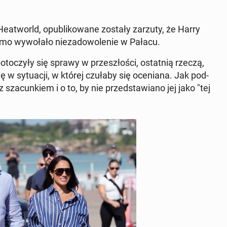
Heat­world, op­ub­likowane zostały zarzuty, że Harry
omo wywołało niezad­owole­nie w Pałacu.
­toczyły się sprawy w przeszłoś­ci, os­tat­nią rzeczą,
ę w sytu­acji, w której czułaby się oce­ni­ana. Jak pod­
 sza­cunkiem i o to, by nie przed­staw­iano jej jako "tej