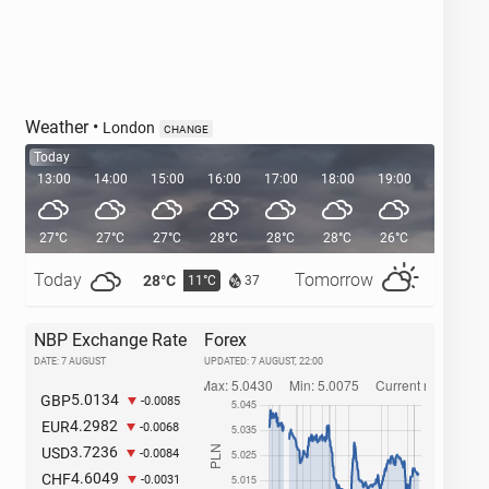
Weather
•
London
CHANGE
Today
13:00
14:00
15:00
16:00
17:00
18:00
19:00
20:00
27°C
27°C
27°C
28°C
28°C
28°C
26°C
24°C
Today
Tomorrow
28°C
32°C
11°C
1
37
NBP Exchange Rate
Forex
DATE: 7 AUGUST
UPDATED:
7 AUGUST, 22:00
5.0134
GBP
-0.0085
4.2982
EUR
-0.0068
3.7236
USD
-0.0084
4.6049
CHF
-0.0031