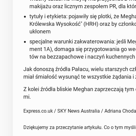
mak­i­jażu oraz licznym ze­społem PR, dla k
tytuły i etyki­eta
: po­jaw­iły się plotki, że Meg
Królews­ka Wysokość" (HRH
) oraz by członko
ukłonem
spec­jalne warunki za­k­wa­terowa­nia
: jeśli M
ment 1A), domaga się przy­go­towa­nia go we
tów na bez­za­pa­chowe i naczyń kuchen­nych na
Jak donoszą źródła Pałacu, wielu starszych czł
miał śmi­ałość wysunąć te wszys­tkie żądania i
Z kolei źródła bliskie Meghan za­przecza­ją tym d
mi.
Express.co.uk / SKY News Australia / Adriana Cho
Dziękujemy za przeczytanie artykułu. Co o tym myśl