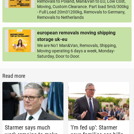
Removals to Poland, Man&Van to EU, Low Cost,
Moving, Custom Clearance. Part load 5m3/300kg
- Full Load 20m31200kg, Removals to Germany,
Removals to Netherlands
european removals moving shipping
storage uk-eu
We are No1 Man&Van, Removals, Shipping,
Moving operating 6 days a week, Monday-
Saturday, Door to Door.
Read more
Starmer says much
'I'm fed up': Starmer