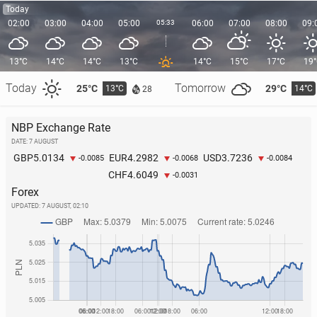
Today
02:00
03:00
04:00
05:00
05:33
06:00
07:00
08:00
09:
13°C
14°C
14°C
13°C
14°C
15°C
17°C
19
Today
Tomorrow
25°C
29°C
13°C
14°C
28
NBP Exchange Rate
DATE: 7 AUGUST
5.0134
4.2982
3.7236
GBP
EUR
USD
-0.0085
-0.0068
-0.0084
4.6049
CHF
-0.0031
Forex
UPDATED:
7 AUGUST, 02:10