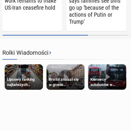
work remains to make
says fam­i­lies see bills
US-Iran cease­fire hold
go up 'be­cause of the
actions of Putin or
Trump'
›
Rolki Wiadomości
Lipcowy ranking
Bristol znalazł się
Kierowcy
najtańszych
w gronie
autobusów w
supermarketów
najlepszych
Londynie
kierunków podróży
zapowiadają strajki
na świecie