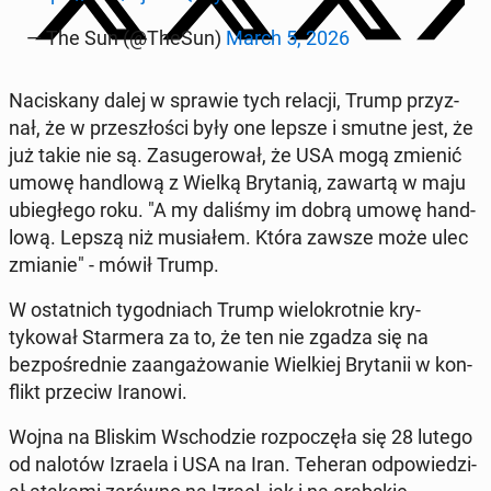
— The Sun (@TheSun)
March 5, 2026
Naciskany dalej w sprawie tych relacji, Trump przyz­
nał, że w przeszłoś­ci były one lepsze i smutne jest, że
już takie nie są. Za­sug­erował, że USA mogą zmienić
umowę hand­lową z Wielką Bry­tanią, zawartą w maju
ubiegłego roku. "A my daliśmy im dobrą umowę hand­
lową. Lepszą niż mu­si­ałem. Która zawsze może ulec
zmianie" - mówił Trump.
W os­tat­nich ty­god­ni­ach Trump wielokrot­nie kry­
tykował Starmera za to, że ten nie zgadza się na
bezpośred­nie zaan­gażowanie Wielkiej Bry­tanii w kon­
flikt przeciw Iranowi.
Wojna na Bliskim Wschodzie rozpoczęła się 28 lutego
od nalotów Izraela i USA na Iran. Teheran odpowiedzi­