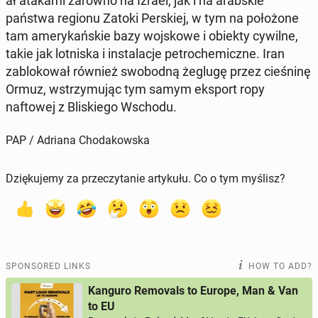
ał atakami zarówno na Izrael, jak i na arab­skie
państwa regionu Zatoki Per­skiej, w tym na położone
tam amerykańskie bazy wo­jskowe i obiekty cywilne,
takie jak lot­niska i in­sta­lac­je petro­chemiczne. Iran
zablokował również swo­bod­ną żeglugę przez cieśn­inę
Ormuz, wstrzy­mu­jąc tym samym eksport ropy
naftowej z Bliskiego Wschodu.
PAP / Adriana Chodakowska
Dziękujemy za przeczytanie artykułu. Co o tym myślisz?
SPONSORED LINKS
HOW TO ADD?
Kanguro Removals to Europe, Man & Van
to EU