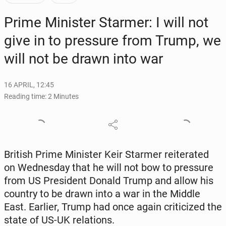
Prime Min­is­ter Starmer: I will not
give in to pres­sure from Trump, we
will not be drawn into war
16 APRIL, 12:45
Reading time: 2 Minutes
British Prime Min­is­ter Keir Starmer re­it­er­at­ed
on Wednes­day that he will not bow to pres­sure
from US Pres­i­dent Donald Trump and allow his
country to be drawn into a war in the Middle
East. Earlier, Trump had once again crit­i­cized the
state of US-UK re­la­tions.