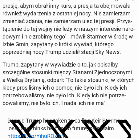
presję, abym obrał inny kurs, a presja ta obe­j­mowała
również wydarzenia z os­tat­niej nocy. Nie za­mierzam
zmieni­ać zdania, nie za­mierzam ulec tej presji. Przys­
tąpi­e­nie do tej wojny nie leży w naszym in­tere­sie nar­o­
dowym i nie zrobimy tego" - mówił Starmer w środę w
Izbie Gmin, za­py­tany o krótki wywiad, którego
poprzed­niej nocy Trump udzielił stacji Sky News.
Trump, za­py­tany w wywiadzie o to, jak opisał­by
szczególne sto­sun­ki między Stanami Zjed­noc­zony­mi
a Wielką Bry­tanią, odparł: "To takie sto­sun­ki, w których
kiedy prosil­iśmy ich o pomoc, nie było ich. Kiedy ich
potrze­bowal­iśmy, nie było ich. Kiedy ich nie potrze­
bowal­iśmy, nie było ich. I nadal ich nie ma".
Donald Trump has taken to calling Keir Starmer a
loser and thinks he has no future, pals claim
https://t.co/YjhuRQz3yn