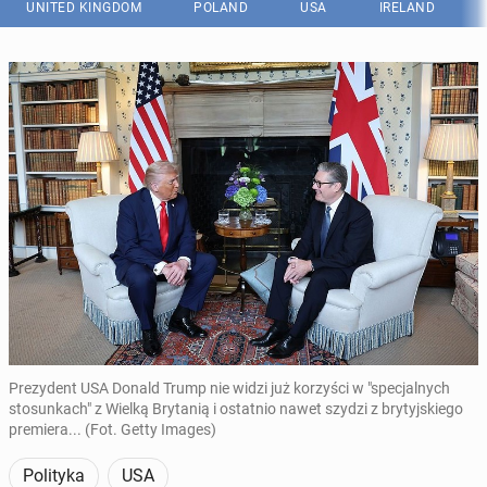
UNITED KINGDOM
POLAND
USA
IRELAND
Prezydent USA Donald Trump nie widzi już korzyści w "specjalnych
stosunkach" z Wielką Brytanią i ostatnio nawet szydzi z brytyjskiego
premiera... (Fot. Getty Images)
Polityka
USA