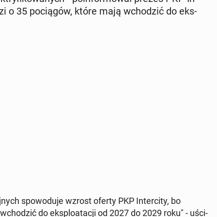
odzi o 35 po­cią­gów, które mają wcho­dzić do eks­
­nych spo­wo­du­je wzrost oferty PKP In­ter­ci­ty, bo
wcho­dzić do eks­plo­ata­cji od 2027 do 2029 roku" - uści­