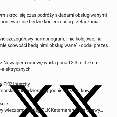
wym skróci się czas podróży skła­da­mi ob­słu­gi­wa­ny­mi
 po­nie­waż nie będzie ko­niecz­no­ści prze­łą­cza­nia
ić szcze­gó­ło­wy har­mo­no­gram, linie ko­le­jo­we, na
miej­sco­wo­ści będą nimi ob­słu­gi­wa­ne" - dodał prezes
sa­ło z Ne­wa­giem umowę wartą ponad 3,3 mld zł na
-elek­trycz­nych.
 PKP In­ter­ci­ty
­mor­skich do­je­dziesz wy­god­nie i bez korków.⛵️
­ście
 wie­czor­ny pociąg TLK Ka­ta­ma­ran z War­sza­wy…