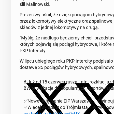
ślił Ma­li­now­ski.
Prezes wy­ja­śnił, że dzięki po­cią­gom hy­bry­do­
przez lo­ko­mo­ty­wy elek­trycz­ne oraz spa­li­no­we,
składów z jednej lo­ko­mo­ty­wy na drugą.
"Myślę, że nie­dłu­go bę­dzie­my chcieli przed­sta­w
których pojawią się pociągi hy­bry­do­we, i które 
PKP In­ter­ci­ty.
W lipcu ubie­głe­go roku PKP In­ter­ci­ty pod­pi­
dostawę 35 po­cią­gów hy­bry­do­wych, spa­li­no­wo
ð️ Już od 15 czerwca rusza Letni rozkład jazdy
ðW te wakacje do po­pu­lar­nych ku­ror­tów nad
✅Nowe po­łą­cze­nie EIP War­sza­wa – Świ­no­uj
✅Więcej składów do Trój­mia­sta – w tym nowy
pic.twitter.com/oYusxj0cUX