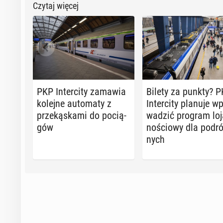
Czytaj więcej
PKP In­ter­ci­ty zamawia
Bilety za punkty? 
kolejne au­to­ma­ty z
In­ter­ci­ty planuje w
prze­ką­ska­mi do po­cią­
wa­dzić program lo­j
gów
no­ścio­wy dla po­dr
nych