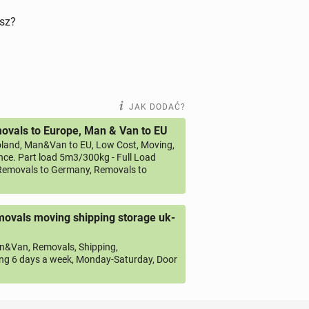
isz?
JAK DODAĆ?
vals to Europe, Man & Van to EU
land, Man&Van to EU, Low Cost, Moving,
ce. Part load 5m3/300kg - Full Load
emovals to Germany, Removals to
ovals moving shipping storage uk-
&Van, Removals, Shipping,
ng 6 days a week, Monday-Saturday, Door