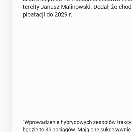
ter­ci­ty Janusz Ma­li­now­ski. Dodał, że ch
plo­ata­cji do 2029 r.
"Wpro­wa­dze­nie hy­bry­do­wych ze­spo­łów trak­cyj
będzie to 35 po­cią­gów. Mają one suk­ce­syw­nie 