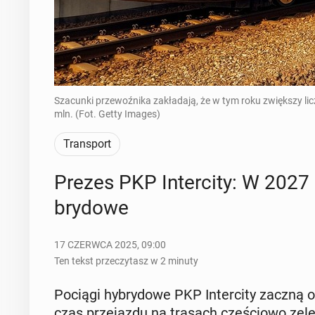
Szacunki przewoźnika zakładają, że w tym roku zwiększy li
mln. (Fot. Getty Images)
Transport
Prezes PKP In­ter­ci­ty: W 2027
bry­do­we
17 CZERWCA 2025, 09:00
Ten tekst przeczytasz w 2 minuty
Pociągi hy­bry­do­we PKP In­ter­ci­ty zaczną o
czas prze­jaz­du na trasach czę­ścio­wo ze­lek