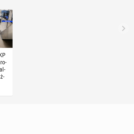
PKP
pro­
al­
óż­