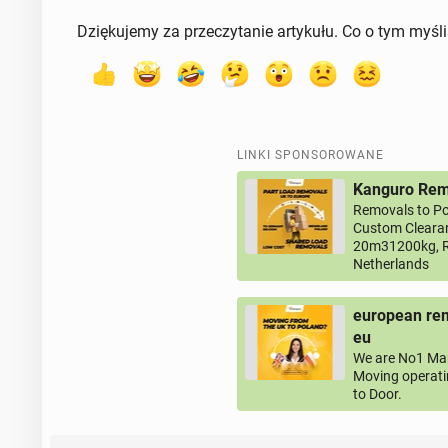
Dziękujemy za przeczytanie artykułu. Co o tym myśl
LINKI SPONSOROWANE
Kanguro Remo
Removals to Po
Custom Clearan
20m31200kg, R
Netherlands
european rem
eu
We are No1 Man
Moving operati
to Door.