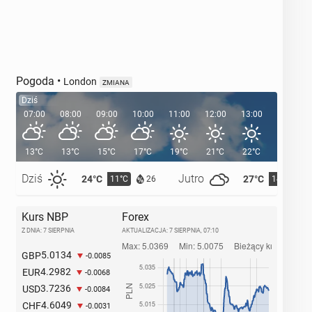
Pogoda
•
London
ZMIANA
Dziś
07:00
08:00
09:00
10:00
11:00
12:00
13:00
14:00
13°C
13°C
15°C
17°C
19°C
21°C
22°C
23°C
Dziś
Jutro
24°C
27°C
11°C
14°C
26
Kurs NBP
Forex
Z DNIA: 7 SIERPNIA
AKTUALIZACJA:
7 SIERPNIA, 07:10
5.0134
GBP
-0.0085
4.2982
EUR
-0.0068
3.7236
USD
-0.0084
4.6049
CHF
-0.0031