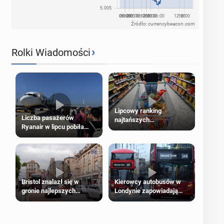
Źródło: currencybeacon.com
›
Rolki Wiadomości
Lipcowy ranking
Liczba pasażerów
najtańszych
Ryanair w lipcu pobiła
supermarketów
rekord
Bristol znalazł się w
Kierowcy autobusów w
gronie najlepszych
Londynie zapowiadają
kierunków podróży na
strajki
świecie