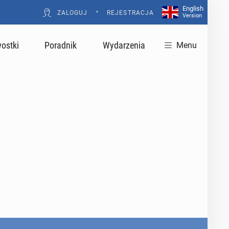
English
•
ZALOGUJ
REJESTRACJA
Version
ostki
Poradnik
Wydarzenia
Menu