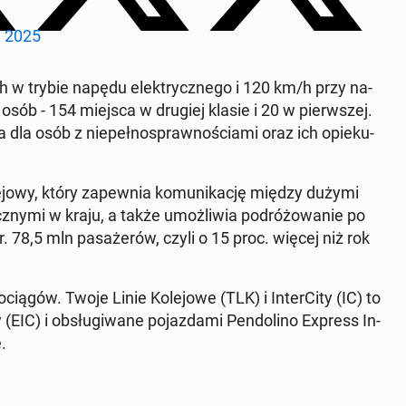
, 2025
 w trybie napędu elek­trycz­ne­go i 120 km/h przy na­
 osób - 154 miejsca w drugiej klasie i 20 w pierw­szej.
dla osób z nie­peł­no­spraw­no­ścia­mi oraz ich opie­ku­
­le­jo­wy, który za­pew­nia ko­mu­ni­ka­cję między dużymi
ycz­ny­mi w kraju, a także umoż­li­wia po­dró­żo­wa­nie po
.r. 78,5 mln pa­sa­że­rów, czyli o 15 proc. więcej niż rok
ią­gów. Twoje Linie Ko­le­jo­we (TLK) i In­ter­Ci­ty (IC) to
 (EIC) i ob­słu­gi­wa­ne po­jaz­da­mi Pen­do­li­no Express In­
.