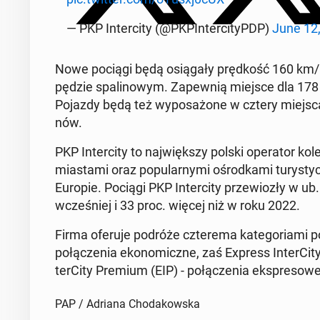
— PKP In­ter­ci­ty (@PKPIn­ter­ci­tyPDP)
June 12
Nowe pociągi będą osią­ga­ły pręd­kość 160 km/h
pę­dzie spa­li­no­wym. Za­pew­nią miejsce dla 178
Pojazdy będą też wy­po­sa­żo­ne w cztery miejsca 
nów.
PKP In­ter­ci­ty to naj­więk­szy polski ope­ra­tor ko
mia­sta­mi oraz po­pu­lar­ny­mi ośrod­ka­mi tu­ry­st
Europie. Pociągi PKP In­ter­ci­ty prze­wio­zły w ub
wcze­śniej i 33 proc. więcej niż w roku 2022.
Firma oferuje podróże czte­re­ma ka­te­go­ria­mi po­c
po­łą­cze­nia eko­no­micz­ne, zaś Express In­ter­Ci­ty
ter­Ci­ty Premium (EIP) - po­łą­cze­nia eks­pre­so­we
PAP / Adriana Chodakowska