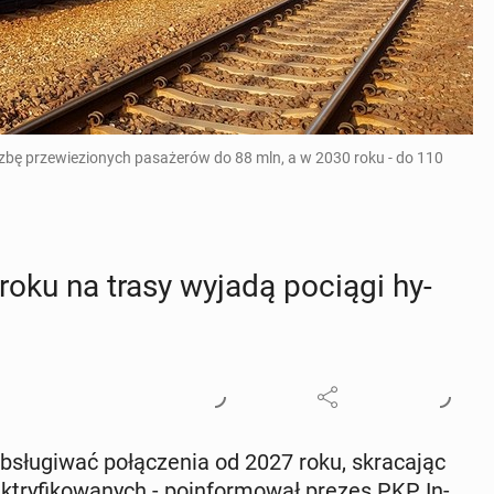
czbę przewiezionych pasażerów do 88 mln, a w 2030 roku - do 110
 roku na trasy wyjadą pociągi hy­
b­słu­gi­wać po­łą­cze­nia od 2027 roku, skra­ca­jąc
­try­fi­ko­wa­nych - po­in­for­mo­wał prezes PKP In­