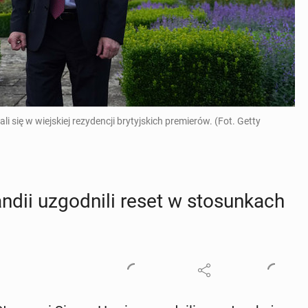
li się w wiejskiej rezydencji brytyjskich premierów. (Fot. Getty
­lan­dii uzgod­ni­li reset w sto­sun­kach