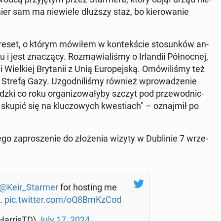
ier sam ma nie­wie­le dłuższy staż, bo kie­ro­wa­nie
e reset, o którym mówiłem w kon­tek­ście sto­sun­ków an­
u i jest zna­czą­cy. Roz­ma­wia­li­śmy o Ir­lan­dii Pół­noc­nej,
 Wiel­kiej Bry­ta­nii z Unią Eu­ro­pej­ską. Omó­wi­li­śmy też
i Strefą Gazy. Uzgod­ni­li­śmy również wpro­wa­dze­nie
ndz­ki co roku or­ga­ni­zo­wa­ły­by szczyt pod prze­wod­nic­
skupić się na klu­czo­wych kwe­stiach" – oznaj­mił po
o za­pro­sze­nie do zło­że­nia wizyty w Du­bli­nie 7 wrze­
@Keir_Starmer
for hosting me
s.
pic.twitter.com/oQ8BmKzCod
ar­ri­sTD)
July 17, 2024