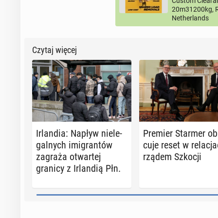
Custom Clearan
20m31200kg, R
Netherlands
Czytaj więcej
Ir­lan­dia: Napływ nie­le­
Premier Starmer ob
gal­nych imi­gran­tów
cu­je reset w re­la­cj
zagraża otwar­tej
rządem Szkocji
granicy z Ir­lan­dią Płn.