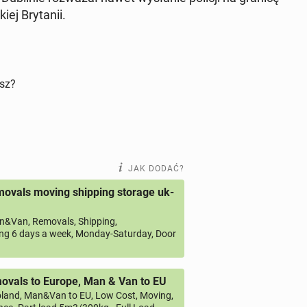
ej Bry­ta­nii.
isz?
JAK DODAĆ?
ovals moving shipping storage uk-
&Van, Removals, Shipping,
ng 6 days a week, Monday-Saturday, Door
vals to Europe, Man & Van to EU
land, Man&Van to EU, Low Cost, Moving,