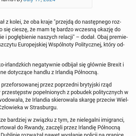
iał z kolei, że oba kraje "przejdą do na­stęp­ne­go roz­
"Bardzo się cieszę, że mam tę bardzo wczesną okazję do
 i po­głę­bie­nie naszych relacji" – dodał. Obaj pre­mie­
czytu Eu­ro­pej­skiej Wspól­no­ty Po­li­tycz­nej, który od­
o-ir­landz­kich ne­ga­tyw­nie odbijał się głównie Brexit i
e do­ty­czą­ce handlu z Ir­lan­dią Pół­noc­ną.
­for­so­wa­nej przez po­przed­ni bry­tyj­ski rząd
 prze­stępstw po­peł­nio­nych z pobudek po­li­tycz­nych w
­wo­do­wa­ła, że Ir­lan­dia skie­ro­wa­ła skargę przeciw Wiel­
 Czło­wie­ka w Stras­bur­gu.
e bar­dziej w związku z tym, że nie­le­gal­ni imi­gran­ci,
or­to­wał do Rwandy, zaczęli przez Ir­lan­dię Pół­noc­ną
 Du­bli­nie roz­wa­żał nawet wy­sła­nie policji na granicę