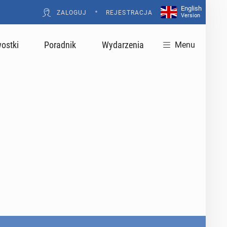
English
•
ZALOGUJ
REJESTRACJA
Version
ostki
Poradnik
Wydarzenia
Menu