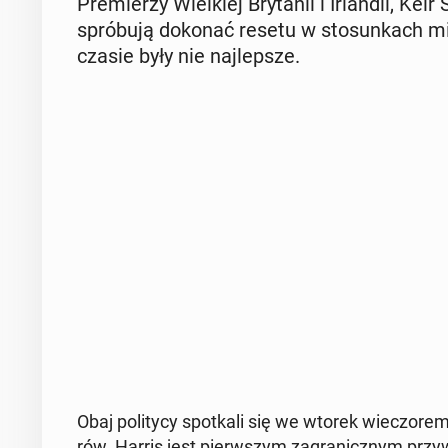
Pre­mie­rzy Wiel­kiej Bry­ta­nii i Ir­lan­dii, 
spró­bu­ją dokonać resetu w sto­sun­kach m
czasie były nie naj­lep­sze.
Obaj po­li­ty­cy spo­tka­li się we wtorek wie­czo­rem 
rów. Harris jest pierw­szym za­gra­nicz­nym przy­w