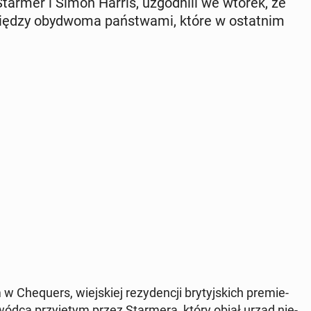
Keir Starmer i Simon Harris, uzgod­ni­li we wtorek, że
iędzy oby­dwo­ma pań­stwa­mi, które w ostat­nim
w Che­qu­ers, wiej­skiej re­zy­den­cji bry­tyj­skich pre­mie­
ód­cą przy­ję­tym przez Star­me­ra, który objął urząd nie­