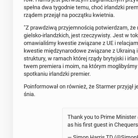
speł­na dwa ty­go­dnie temu, choć ir­landz­ki prem
rządem przejął na po­cząt­ku kwiet­nia.
"Z praw­dzi­wą przy­jem­no­ścią po­twier­dzam, ż
giel­sko-ir­landz­kich, jest rze­czy­wi­sty. Jest w tok
oma­wia­li­śmy kwestie zwią­za­ne z UE i re­la­cja­mi
kwestie mię­dzy­na­ro­do­we zwią­za­ne z Ukrainą 
struk­tu­ry, w ramach której rządy bry­tyj­ski i ir­la
twem pre­mie­ra i moim, na którym mo­gli­by­śmy 
spo­tka­niu ir­landz­ki premier.
Po­in­for­mo­wał on również, że Starmer przyjął jeg
śnia.
Thank you to Prime Mi­ni­ster
as his first guest in Che­qu­er
— Simon Harris TD (@Si­mon­H