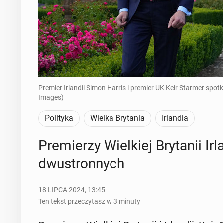
Premier Irlandii Simon Harris i premier UK Keir Starmer spotka
Images)
Polityka
Wielka Brytania
Irlandia
Pre­mie­rzy Wiel­kiej Bry­ta­nii Ir
dwu­stron­nych
18 LIPCA 2024, 13:45
Ten tekst przeczytasz w 3 minuty