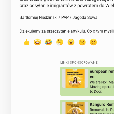
oraz od­sy­ła­nie imi­gran­tów z po­wro­tem do Wiel­ki
Bartłomiej Niedziński / PAP / Jagoda Sowa
Dziękujemy za przeczytanie artykułu. Co o tym myśl
LINKI SPONSOROWANE
european rem
eu
We are No1 Man
Moving operati
to Door.
Kanguro Remo
Removals to Po