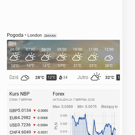
Pogoda
•
London
ZMIANA
Dziś
06:00
07:00
08:00
09:00
10:00
11:00
12:00
13:00
13°C
13°C
14°C
17°C
21°C
25°C
26°C
26°C
Dziś
Jutro
28°C
32°C
12°C
14°C
24
Kurs NBP
Forex
Z DNIA: 7 SIERPNIA
AKTUALIZACJA:
7 SIERPNIA, 22:00
5.0134
GBP
-0.0085
4.2982
EUR
-0.0068
3.7236
USD
-0.0084
4.6049
CHF
-0.0031