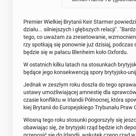
Premier Wiel­kiej Bry­ta­nii Keir Starmer po­wie­dz
dzia­łu... sil­niej­szych i głęb­szych relacji". 
tego, co uważam za zre­se­to­wa­nie, wzmoc­nie­nie
rzy spo­tka­ją się po­now­nie już dzisiaj, podczas sz
bę­dzie się w pałacu Blen­he­im koło Oxfordu.
W ostat­nich kilku latach na sto­sun­kach bry­tyj­sk
będące jego kon­se­kwen­cją spory bry­tyj­sko-unijn
Jednak w zeszłym roku doszła do tego sprawa prze
ustawy umoż­li­wia­ją­cej amne­stię dla spraw­ców
czasie kon­flik­tu w Ir­lan­dii Pół­noc­nej, która spo
kiej Bry­ta­nii do Eu­ro­pej­skie­go Try­bu­na­łu Praw
Wiosną tego roku sto­sun­ki po­gor­szy­ły się jeszcz
oba­wia­jąc się, że bry­tyj­ski rząd będzie ich de­p
prze­no­sić się do Ir­lan­dii, wskutek czego rząd w