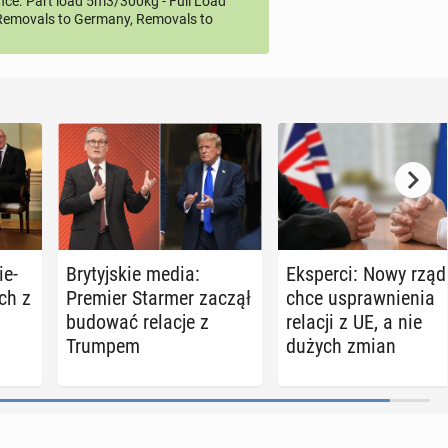
ce. Part load 5m3/300kg - Full Load
emovals to Germany, Removals to
ie­
Bry­tyj­skie media:
Eks­per­ci: Nowy rzą
ach z
Premier Starmer zaczął
chce uspraw­nie­nia
budować relacje z
relacji z UE, a nie
Trumpem
dużych zmian