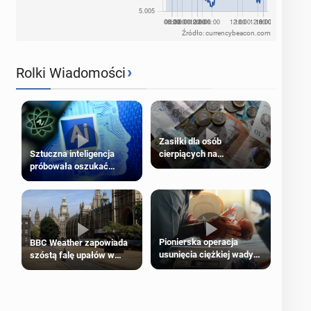
Źródło: currencybeacon.com
›
Rolki Wiadomości
Zasiłki dla osób
cierpiących na
Sztuczna inteligencja
schorzenia psychiczne
próbowała oszukać
człowieka
Pionierska operacja
BBC Weather zapowiada
usunięcia ciężkiej wady
szóstą falę upałów w
wrodzonej płodu w łonie
Londynie
matki