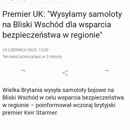
Premier UK: "Wy­sy­ła­my sa­mo­lo­ty
na Bliski Wschód dla wspar­cia
bez­pie­czeń­stwa w re­gio­nie"
15 CZERWCA 2025, 13:00
Ten tekst przeczytasz w 2 minuty
Wielka Bry­ta­nia wysyła sa­mo­lo­ty bojowe na
Bliski Wschód w celu wspar­cia bez­pie­czeń­stwa
w re­gio­nie – po­in­for­mo­wał wczoraj bry­tyj­ski
premier Keir Starmer.