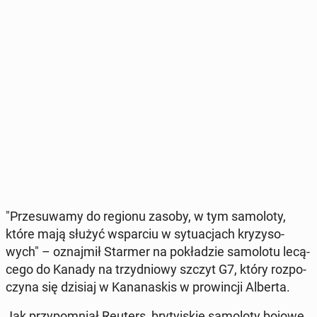
"Prze­su­wa­my do regionu zasoby, w tym sa­mo­lo­ty,
które mają służyć wspar­ciu w sy­tu­acjach kry­zy­so­
wych" – oznaj­mił Starmer na po­kła­dzie sa­mo­lo­tu le­cą­
ce­go do Kanady na trzy­dnio­wy szczyt G7, który roz­po­
czy­na się dzisiaj w Ka­na­na­skis w pro­win­cji Alberta.
Jak przy­po­mniał Reuters, bry­tyj­skie sa­mo­lo­ty bojowe