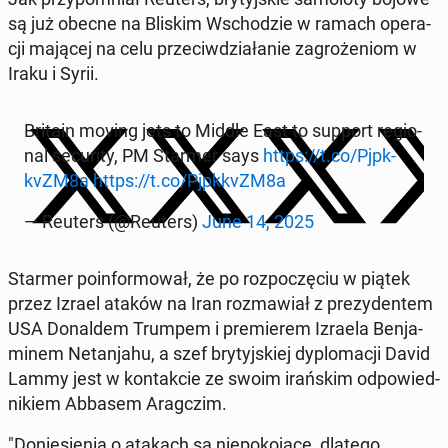
są już obecne na Bliskim Wscho­dzie w ramach ope­ra­
cji mającej na celu prze­ciw­dzia­ła­nie za­gro­że­niom w
Iraku i Syrii.
Britain moving jets to Middle East to support re­gio­
nal se­cu­ri­ty, PM Starmer says
https://t.co/Pjpk­
kvZM8a
https://t.co/Pjpk­kvZM8a
— Reuters (@Reuters)
June 14, 2025
Starmer po­in­for­mo­wał, że po roz­po­czę­ciu w piątek
przez Izrael ataków na Iran roz­ma­wiał z pre­zy­den­tem
USA Do­nal­dem Trumpem i pre­mie­rem Izraela Ben­ja­
mi­nem Ne­tan­ja­hu, a szef bry­tyj­skiej dy­plo­ma­cji David
Lammy jest w kon­tak­cie ze swoim irań­skim od­po­wied­
ni­kiem Abbasem Arag­czim.
"Do­nie­sie­nia o atakach są nie­po­ko­ją­ce, dlatego