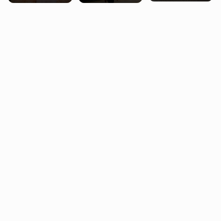
miasteczko blisko
pobierających Child
procentowych
Londynu
Benefit. Mogą być
zniżek kolejowych
zobowiązani do
na 18-latków
zwrotu zasiłku