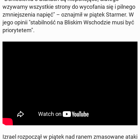
wzywamy wszyst­kie strony do wy­co­fa­nia się i pilnego
zmniej­sze­nia napięć" – oznaj­mił w piątek Starmer. W
jego opinii "sta­bil­ność na Bliskim Wscho­dzie musi być
prio­ry­te­tem".
Izrael roz­po­czął w piątek nad ranem zma­so­wa­ne ataki