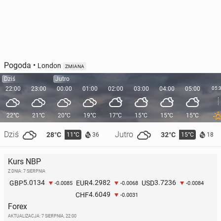
Pogoda
•
London
ZMIANA
Dziś
Jutro
22:00
23:00
00:00
01:00
02:00
03:00
04:00
05:00
05:
22°C
21°C
20°C
19°C
17°C
15°C
15°C
15°C
Dziś
Jutro
28°C
32°C
11°C
15°C
36
18
Kurs NBP
Z DNIA: 7 SIERPNIA
5.0134
4.2982
3.7236
GBP
EUR
USD
-0.0085
-0.0068
-0.0084
4.6049
CHF
-0.0031
Forex
AKTUALIZACJA:
7 SIERPNIA, 22:00