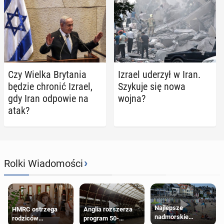
Czy Wielka Bry­ta­nia
Izrael uderzył w Iran.
będzie chronić Izrael,
Szykuje się nowa
gdy Iran odpowie na
wojna?
atak?
›
Rolki Wiadomości
Najlepsze
HMRC ostrzega
Anglia rozszerza
nadmorskie
rodziców
program 50-