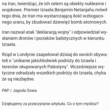
na Iran, twier­dząc, że ich celem są obiekty nu­kle­ar­ne i
woj­sko­we. Premier Izraela Ben­ja­min Ne­tan­ja­hu mówił
tego dnia, że Iran ma wy­star­cza­ją­cą ilość wzbo­ga­co­
ne­go uranu, by zbu­do­wać dzie­więć bomb ato­mo­wych.
Iran nazwał atak "de­kla­ra­cją wojny" i od­po­wie­dział wy­
sła­niem dronów i po­ci­sków ba­li­stycz­nych w kie­run­ku
Izraela.
Rząd w Lon­dy­nie za­ape­lo­wał dzisiaj do swoich oby­wa­
te­li o "uni­ka­nie ja­kich­kol­wiek podróży do Izraela i
terenów oku­po­wa­nych Pa­le­sty­ny". Wcze­śniej­sze wy­
tycz­ne od­ra­dza­ły wszel­kich podróży do Izraela, chyba
że są nie­zbęd­ne.
PAP / Jagoda Sowa
Dziękujemy za przeczytanie artykułu. Co o tym myślisz?