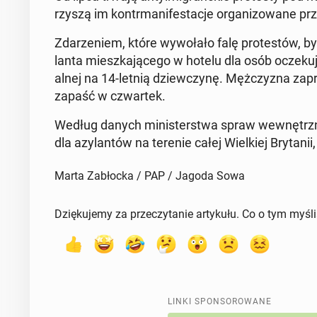
rzy­szą im kontr­ma­ni­fe­sta­cje or­ga­ni­zo­wa­ne prz
Zda­rze­niem, które wy­wo­ła­ło falę pro­te­stów, b
lan­ta miesz­ka­ją­ce­go w hotelu dla osób ocze­ku
al­nej na 14-letnią dziew­czy­nę. Męż­czy­zna za
zapaść w czwar­tek.
Według danych mi­ni­ster­stwa spraw we­wnętrz­ny
dla azy­lan­tów na terenie całej Wiel­kiej Bry­ta­n
Marta Zabłocka / PAP / Jagoda Sowa
Dziękujemy za przeczytanie artykułu. Co o tym myśl
LINKI SPONSOROWANE