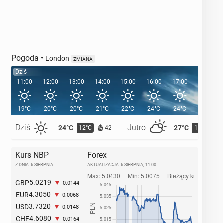
Pogoda
•
London
ZMIANA
Dziś
11:00
12:00
13:00
14:00
15:00
16:00
17:00
18:00
19°C
20°C
20°C
21°C
22°C
24°C
24°C
24°C
Dziś
Jutro
24°C
27°C
12°C
13°C
42
Kurs NBP
Forex
Z DNIA: 6 SIERPNIA
AKTUALIZACJA:
6 SIERPNIA, 11:00
5.0219
GBP
-0.0144
4.3050
EUR
-0.0068
3.7320
USD
-0.0148
4.6080
CHF
-0.0164