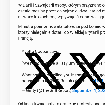
W Danii i Szwaj­ca­rii osoby, którym przy­zna­no 
dze­nie rodziny przez co naj­mniej dwa lata od m
nii wnioski o ochronę wpły­wa­ją średnio w ciągu m
Mi­ni­stra po­in­for­mo­wa­ła także, że pod koniec 
którzy nie­le­gal­nie dotarli do Wiel­kiej Bry­ta
Francją.
Yvette Cooper says:
"We need to close all asylum hotels, and we n
What she is not telling you is that they are 
house them in OVER British ci­ti­zens
pic.twi
— Grifty (@The­Gri­ftRe­port)
Sep­tem­ber 1, 20
Od lipca trwają an­ty­imi­granc­kie pro­te­sty pod ho­