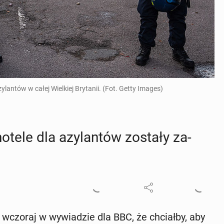
ylantów w całej Wielkiej Brytanii. (Fot. Getty Images)
tele dla azy­lan­tów zostały za­
 wczoraj w wy­wia­dzie dla BBC, że chciał­by, aby