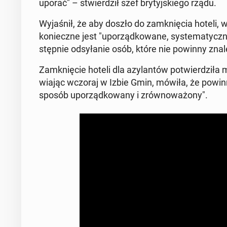
uporać" – stwier­dził szef bry­tyj­skie­go rządu.
Wy­ja­śnił, że aby doszło do za­mknię­cia hoteli, 
ko­niecz­ne jest "upo­rząd­ko­wa­ne, sys­te­ma­tycz
stęp­nie od­sy­ła­nie osób, które nie powinny znal
Za­mknię­cie hoteli dla azy­lan­tów po­twier­dzi­ł
wia­jąc wczoraj w Izbie Gmin, mówiła, że powinno
sposób upo­rząd­ko­wa­ny i zrów­no­wa­żo­ny".