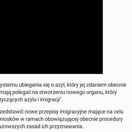
ę systemu ubie­ga­nia się o azyl, który jej zdaniem obecnie
iany mają polegać na stwo­rze­niu nowego organu, który
­czą­cych azylu i imi­gra­cji".
ed­sta­wić nowe prze­pi­sy imi­gra­cyj­ne mające na celu
nio­sków w ramach obo­wią­zu­ją­cej obecnie pro­ce­du­ry
u­row­szych zasad ich przy­zna­wa­nia.