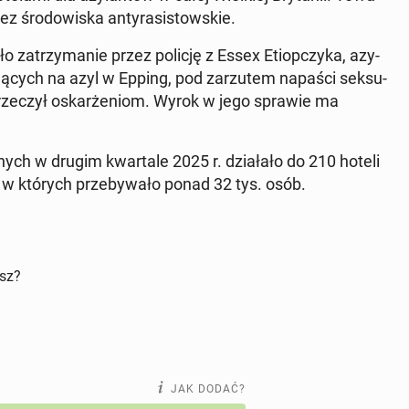
ez śro­do­wi­ska an­ty­ra­si­stow­skie.
yło za­trzy­ma­nie przez policję z Essex Etiop­czy­ka, azy­
­ją­cych na azyl w Epping, pod za­rzu­tem napaści sek­su­
­prze­czył oskar­że­niom. Wyrok w jego sprawie ma
ch w drugim kwar­ta­le 2025 r. dzia­ła­ło do 210 hoteli
ii, w których prze­by­wa­ło ponad 32 tys. osób.
isz?
JAK DODAĆ?