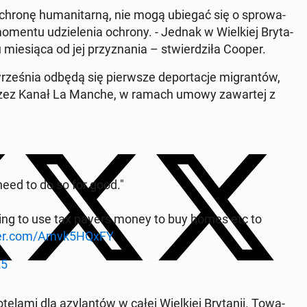
ochronę hu­ma­ni­tar­ną, nie mogą ubiegać się o spro­wa­
omentu udzie­le­nia ochrony. - Jednak w Wiel­kiej Bry­ta­
ie­sią­ca od jej przy­zna­nia – stwier­dzi­ła Cooper.
wrze­śnia odbędą się pierw­sze de­por­ta­cje mi­gran­tów,
­nii przez Kanał La Manche, w ramach umowy za­war­tej z
eed to do so for good."
going to use tax payers money to buy homes etc to
tter.com/Amvk5HQxFY
25
te­la­mi dla azy­lan­tów w całej Wiel­kiej Bry­ta­nii. To­wa­