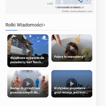
Źródło: currencybeacon.com
›
Rolki Wiadomości
Polacy to mięsożercy?
Wyjątkowe wyzwanie dla
posiadaczy kart Tesco
Clubcard!
Dostęp do przestrzeni
Brytyjskiej gospodarce
przeznaczonych dla
grozi recesja, jeśli kryzys
jednej płci ma opierać się
na Bliskim Wschodzie się
wyłącznie na płci
przedłuży
biologicznej