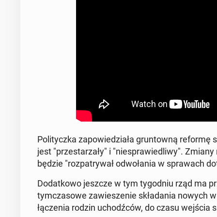
Po­li­tycz­ka za­po­wie­dzia­ła grun­tow­ną reform
jest "prze­sta­rza­ły" i "nie­spra­wie­dli­wy". Zm
będzie "roz­pa­try­wał od­wo­ła­nia w spra­wach do­ty
Do­dat­ko­wo jeszcze w tym ty­go­dniu rząd ma prz
tym­cza­so­we za­wie­sze­nie skła­da­nia nowych w
łą­cze­nia rodzin uchodź­ców, do czasu wejścia s