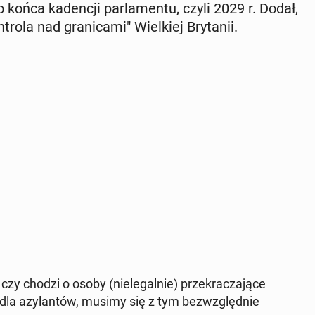
 końca ka­den­cji par­la­men­tu, czyli 2029 r. Dodał,
­la nad gra­ni­ca­mi" Wiel­kiej Bry­ta­nii.
czy chodzi o osoby (nie­le­gal­nie) prze­kra­cza­ją­ce
h dla azy­lan­tów, musimy się z tym bez­względ­nie