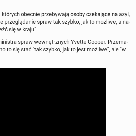
w których obecnie prze­by­wa­ją osoby cze­ka­ją­ce na azyl,
­ne prze­glą­da­nie spraw tak szybko, jak to możliwe, a na­
eźć się w kraju".
a mi­ni­stra spraw we­wnętrz­nych Yvette Cooper. Prze­ma­
 to się stać "tak szybko, jak to jest możliwe", ale "w