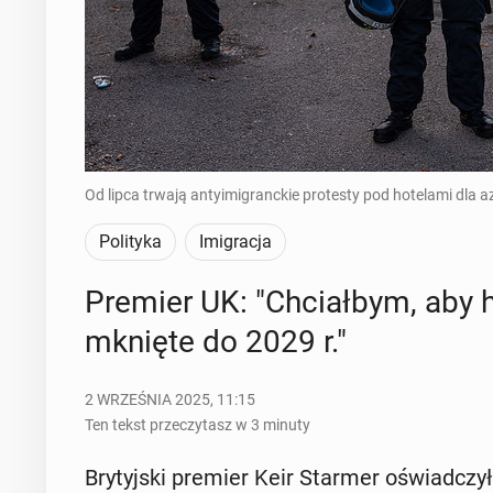
Od lipca trwają antyimigranckie protesty pod hotelami dla az
Polityka
Imigracja
Premier UK: "Chciał­bym, aby ho
mknię­te do 2029 r."
2 WRZEŚNIA 2025, 11:15
Ten tekst przeczytasz w 3 minuty
Bry­tyj­ski premier Keir Starmer oświad­czył