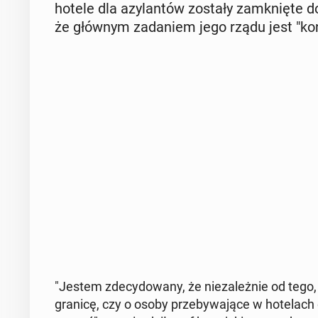
hotele dla azy­lan­tów zostały za­mknię­te do
że głównym za­da­niem jego rządu jest "kon­tro
"Jestem zde­cy­do­wa­ny, że nie­za­leż­nie od tego, 
granicę, czy o osoby prze­by­wa­ją­ce w ho­te­lac