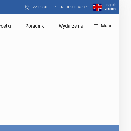
English
•
ZALOGUJ
REJESTRACJA
Version
ostki
Poradnik
Wydarzenia
Menu