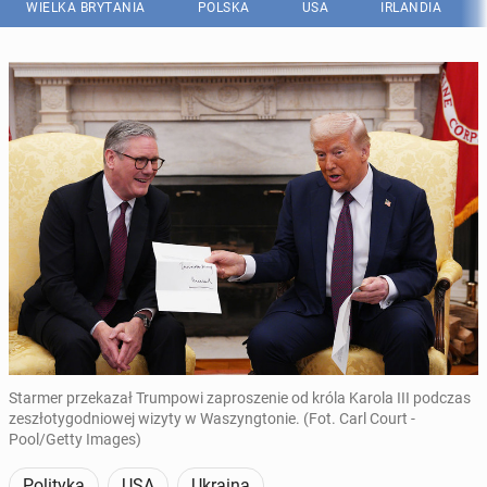
WIELKA BRYTANIA
POLSKA
USA
IRLANDIA
Starmer przekazał Trumpowi zaproszenie od króla Karola III podczas
zeszłotygodniowej wizyty w Waszyngtonie. (Fot. Carl Court -
Pool/Getty Images)
Polityka
USA
Ukraina