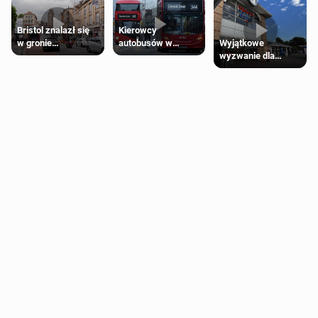
Bristol znalazł się
Kierowcy
Wyjątkowe
w gronie
autobusów w
wyzwanie dla
najlepszych
Londynie
posiadaczy kart
kierunków podróży
zapowiadają strajki
Tesco Clubcard!
na świecie