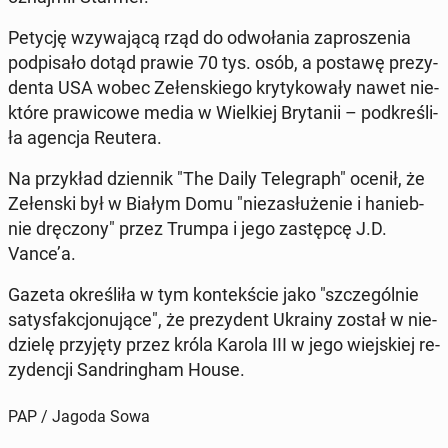
Petycję wzy­wa­ją­cą rząd do od­wo­ła­nia za­pro­sze­nia
pod­pi­sa­ło dotąd prawie 70 tys. osób, a postawę pre­zy­
den­ta USA wobec Ze­łen­skie­go kry­ty­ko­wa­ły nawet nie­
któ­re pra­wi­co­we media w Wiel­kiej Bry­ta­nii – pod­kre­śli­
ła agencja Reutera.
Na przy­kład dzien­nik "The Daily Te­le­graph" ocenił, że
Ze­łen­ski był w Białym Domu "nie­za­słu­że­nie i ha­nieb­
nie drę­czo­ny" przez Trumpa i jego za­stęp­cę J.D.
Vance’a.
Gazeta okre­śli­ła w tym kon­tek­ście jako "szcze­gól­nie
sa­tys­fak­cjo­nu­ją­ce", że pre­zy­dent Ukrainy został w nie­
dzie­lę przy­ję­ty przez króla Karola III w jego wiej­skiej re­
zy­den­cji San­drin­gham House.
PAP / Jagoda Sowa