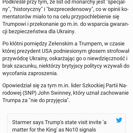
Pod­kre­ślił przy tym, że list od mo­nar­chy jest "spe­cjal­
ny", "hi­sto­rycz­ny" i "bez­pre­ce­den­so­wy", co w opinii ko­
men­ta­to­rów miało to na celu przy­po­chle­bie­nie się
Trum­po­wi i prze­ko­na­nie go m.in. do wspar­cia gwa­ran­
cji bez­pie­czeń­stwa dla Ukrainy.
Po kłótni po­mię­dzy Ze­łen­skim a Trumpem, w czasie
której pre­zy­dent USA pod­nie­sio­nym głosem stro­fo­wał
przy­wód­cę Ukrainy, oskar­ża­jąc go o nie­wdzięcz­ność i
brak sza­cun­ku, nie­któ­rzy bry­tyj­scy po­li­ty­cy wzywali do
wy­co­fa­nia za­pro­sze­nia.
Opo­wie­dział się za tym m.in. lider Szkoc­kiej Partii Na­
ro­do­wej (SNP) John Swinney, który uznał za­cho­wa­nie
Trumpa za "nie do przy­ję­cia".
Starmer says Trump's state visit invite 'a
matter for the King' as No10 signals