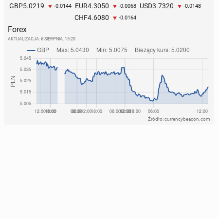
5.0219
4.3050
3.7320
GBP
EUR
USD
-0.0144
-0.0068
-0.0148
4.6080
CHF
-0.0164
Forex
AKTUALIZACJA:
6 SIERPNIA, 15:20
Źródło: currencybeacon.com