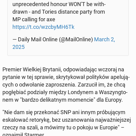
unpre­ce­den­ted honour WON'T be wi­th­
drawn - and Tories di­stan­ce party from
MP calling for axe
https://t.co/wzcbyMH6Tk
— Daily Mail Online (@Ma­ilOn­li­ne)
March 2,
2025
Premier Wiel­kiej Bry­ta­nii, od­po­wia­da­jąc wczoraj na
pytanie w tej sprawie, skry­ty­ko­wał po­li­ty­ków ape­lu­ją­
cych o od­wo­ła­nie za­pro­sze­nia. Za­rzu­cił im, że chcą
po­głę­biać po­dzia­ły między Lon­dy­nem a Wa­szyng­to­
nem w "bardzo de­li­kat­nym mo­men­cie" dla Europy.
"Nie dam się prze­ko­nać SNP ani innym pró­bu­ją­cym
eska­lo­wać re­to­ry­kę, bez usza­no­wa­nia naj­waż­niej­szej
rzeczy na szali, a mówimy tu o pokoju w Europie" –
oznaj­mił Starmer.