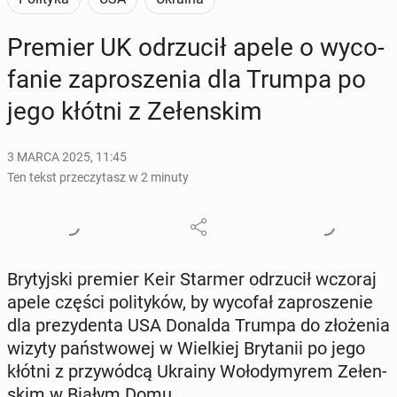
Premier UK od­rzu­cił apele o wy­co­
fa­nie za­pro­sze­nia dla Trumpa po
jego kłótni z Ze­łen­skim
3 MARCA 2025, 11:45
Ten tekst przeczytasz w 2 minuty
Bry­tyj­ski premier Keir Starmer od­rzu­cił wczoraj
apele części po­li­ty­ków, by wycofał za­pro­sze­nie
dla pre­zy­den­ta USA Donalda Trumpa do zło­że­nia
wizyty pań­stwo­wej w Wiel­kiej Bry­ta­nii po jego
kłótni z przy­wód­cą Ukrainy Wo­ło­dy­my­rem Ze­łen­
skim w Białym Domu.