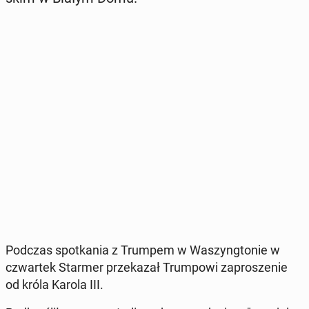
Podczas spo­tka­nia z Trumpem w Wa­szyng­to­nie w
czwar­tek Starmer prze­ka­zał Trum­po­wi za­pro­sze­nie
od króla Karola III.