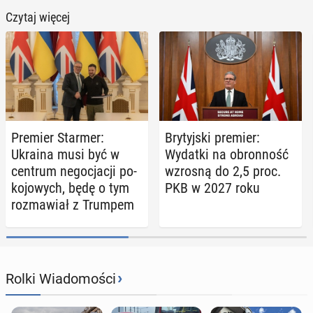
Czytaj więcej
Premier Starmer:
Bry­tyj­ski premier:
Ukraina musi być w
Wydatki na obron­ność
centrum ne­go­cja­cji po­
wzrosną do 2,5 proc.
ko­jo­wych, będę o tym
PKB w 2027 roku
roz­ma­wiał z Trumpem
›
Rolki Wiadomości