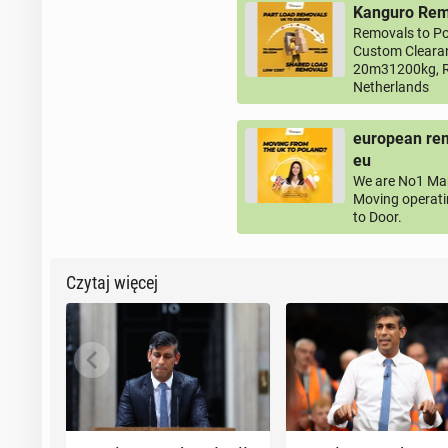
Kanguro Remo
Removals to Po
Custom Clearan
20m31200kg, R
Netherlands
european rem
eu
We are No1 Man
Moving operati
to Door.
Czytaj więcej