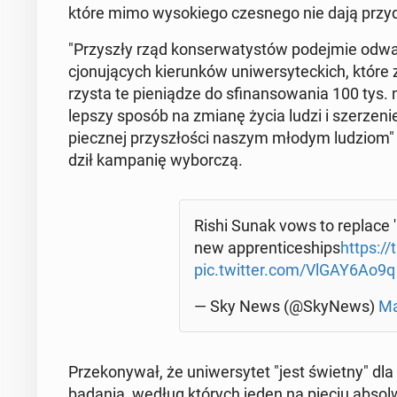
które mimo wy­so­kie­go cze­sne­go nie dają przy­
"Przy­szły rząd kon­ser­wa­ty­stów po­dej­mie odważ
cjo­nu­ją­cych kie­run­ków uni­wer­sy­tec­kich, k
rzy­sta te pie­nią­dze do sfi­nan­so­wa­nia 100 tys
lep­szy sposób na zmianę życia ludzi i sze­rze­nie
piecz­nej przy­szło­ści naszym młodym ludziom" -
dził kam­pa­nię wy­bor­czą.
Rishi Sunak vows to replace 'rip
new ap­pren­ti­ce­ships
https:/
pic.twitter.com/VlGAY6Ao9q
— Sky News (@SkyNews)
Ma
Prze­ko­ny­wał, że uni­wer­sy­tet "jest świetny" dla
badania, według których jeden na pięciu ab­sol