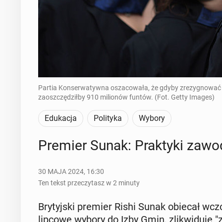
Partia Konserwatywna oszacowała, że gdyby zrezygnować z
zaoszczędziłby 910 milionów funtów. (Fot. Getty Images)
Edukacja
Polityka
Wybory
Premier Sunak: Prak­ty­ki za­wo
30 MAJA 2024, 16:30
Ten tekst przeczytasz w 2 minuty
Bry­tyj­ski premier Rishi Sunak obiecał wczo
lipcowe wybory do Izby Gmin, zli­kwi­du­je "zd