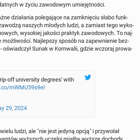
dat­nych w życiu za­wo­do­wym umie­jęt­no­ści.
ne dzia­ła­nia po­le­ga­ją­ce na za­mknię­ciu słabo funk­
tóre zawodzą naszych młodych ludzi, a zamiast tego wy­ko­
. nowych, wy­so­kiej jakości praktyk za­wo­do­wych. To naj­
 moż­li­wo­ści. Naj­lep­szy sposób na za­pew­nie­nie bez­
 oświad­czył Sunak w Korn­wa­lii, gdzie wczoraj pro­wa­
-off uni­ver­si­ty de­gre­es' with
/t.co/mWMU59s9el
y 29, 2024
 wielu ludzi, ale "nie jest jedyną opcją" i przy­wo­łał
­wen­tów wyż­szych uczelni miałby wyższe dochody,