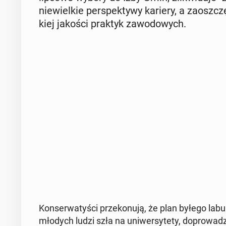
nie­wiel­kie per­spek­ty­wy kariery, a za­osz­c
kiej jakości praktyk za­wo­do­wych.
Kon­ser­wa­ty­ści prze­ko­nu­ją, że plan byłego la­bu
młodych ludzi szła na uni­wer­sy­te­ty, do­pro­wa­dz