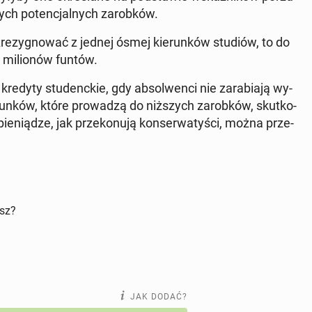
ych po­ten­cjal­nych za­rob­ków.
zre­zy­gno­wać z jednej ósmej kie­run­ków studiów, to do
 mi­lio­nów funtów.
redyty stu­denc­kie, gdy ab­sol­wen­ci nie za­ra­bia­ją wy­
e­run­ków, które pro­wa­dzą do niż­szych za­rob­ków, skut­ko­
­nią­dze, jak prze­ko­nu­ją kon­ser­wa­ty­ści, można prze­
isz?
JAK DODAĆ?