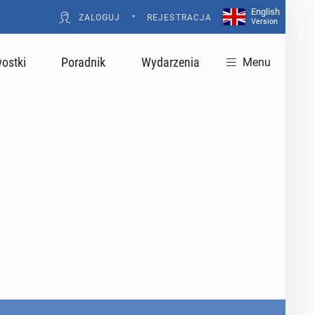
English
•
ZALOGUJ
REJESTRACJA
Version
ostki
Poradnik
Wydarzenia
Menu