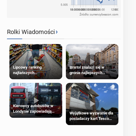
Źródło: currencybeacon.com
›
Rolki Wiadomości
Lipcowy ranking
Bristol znalazł się w
najtańszych
gronie najlepszych
supermarketów
kierunków podróży na
świecie
Kierowcy autobusów w
Londynie zapowiadają
Wyjątkowe wyzwanie dla
strajki
posiadaczy kart Tesco
Clubcard!