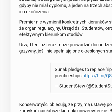
gdyby nie miał dyplomu, a jeden na trzech ab­sol­
ich ukoń­cze­nia.
Premier nie wy­mie­nił kon­kret­nych kie­run­ków s
że organ re­gu­la­cyj­ny, Urząd ds. Stu­den­tów, ot
efek­tyw­nym kie­run­kom studiów.
Urząd ten już teraz może pro­wa­dzić do­cho­dze­ni
grzywny, jeśli nie speł­nia­ją one okre­ślo­nych st
Sunak pledges to replace ‘rip-
pren­ti­ce­ships
https://t.co/
— Stu­dent­Stew (@Stu­dent­S
Kon­ser­wa­ty­ści obie­cu­ją, że przyjmą ustawę po­zwa
zamykać naj­słab­sze kie­run­ki uni­wer­sy­tec­kie.