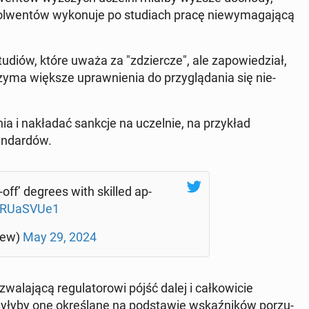
wen­tów wy­ko­nu­je po stu­diach pracę nie­wy­ma­ga­ją­cą
tudiów, które uważa za "zdzier­cze", ale za­po­wie­dział,
rzyma większe upraw­nie­nia do przy­glą­da­nia się nie­
a i na­kła­dać sankcje na uczel­nie, na przy­kład
an­dar­dów.
off’ degrees with skilled ap­
QSRU­aSVUe1
tew)
May 29, 2024
­la­ją­cą re­gu­la­to­ro­wi pójść dalej i cał­ko­wi­cie
 Byłyby one okre­śla­ne na pod­sta­wie wskaź­ni­ków po­rzu­