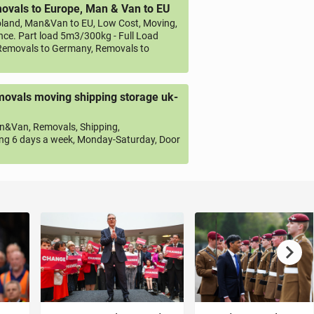
vals to Europe, Man & Van to EU
land, Man&Van to EU, Low Cost, Moving,
ce. Part load 5m3/300kg - Full Load
emovals to Germany, Removals to
ovals moving shipping storage uk-
&Van, Removals, Shipping,
ng 6 days a week, Monday-Saturday, Door