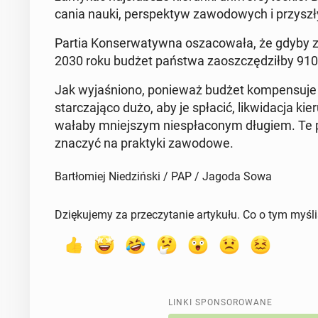
ca­nia nauki, per­spek­tyw za­wo­do­wych i przy­szł
Partia Kon­ser­wa­tyw­na osza­co­wa­ła, że gdyby 
2030 roku budżet państwa za­osz­czę­dził­by 910
Jak wy­ja­śnio­no, po­nie­waż budżet kom­pen­su­je k
star­cza­ją­co dużo, aby je spłacić, li­kwi­da­cja ki
wa­ła­by mniej­szym nie­spła­co­nym długiem. Te pie
zna­czyć na prak­ty­ki za­wo­do­we.
Bartłomiej Niedziński / PAP / Jagoda Sowa
Dziękujemy za przeczytanie artykułu. Co o tym myśl
LINKI SPONSOROWANE