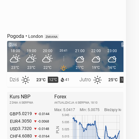
Pogoda
•
London
ZMIANA
Dziś
Jutro
18:00
19:00
20:00
20:41
21:00
22:00
23:00
00:00
23°C
23°C
22°C
21°C
19°C
16°C
16°C
Dziś
Jutro
23°C
25°C
12°C
13°C
41
Kurs NBP
Forex
Z DNIA: 6 SIERPNIA
AKTUALIZACJA:
6 SIERPNIA, 18:10
5.0219
GBP
-0.0144
4.3050
EUR
-0.0068
3.7320
USD
-0.0148
4.6080
CHF
-0.0164