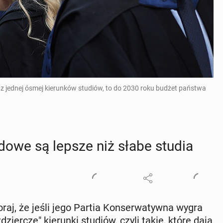
 jednej ósmej kierunków studiów, to do 2030 roku budżet państwa
­do­we są lepsze niż słabe studia
raj, że jeśli jego Partia Kon­ser­wa­tyw­na wygra
zier­cze" kie­run­ki studiów, czyli takie, które dają