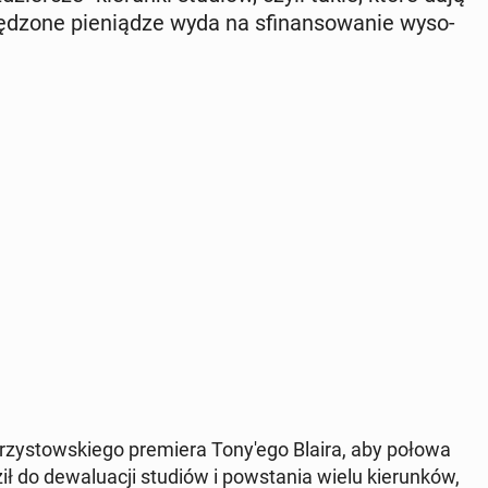
zę­dzo­ne pie­nią­dze wyda na sfi­nan­so­wa­nie wy­so­
­rzy­stow­skie­go pre­mie­ra To­ny­'e­go Blaira, aby połowa
ił do de­wa­lu­acji studiów i po­wsta­nia wielu kie­run­ków,