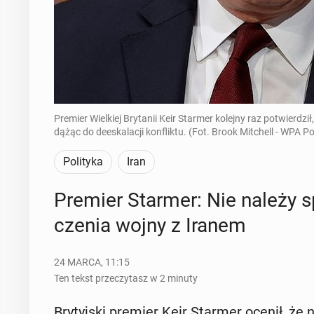
Premier Wielkiej Brytanii Keir Starmer kolejny raz potwierdził
dążąc do deeskalacji konfliktu. (Fot. Brook Mitchell - WPA 
Polityka
Iran
Premier Starmer: Nie należy spo
cze­nia wojny z Iranem
24 MARCA, 11:15
Ten tekst przeczytasz w 2 minuty
Bry­tyj­ski premier Keir Starmer ocenił, że n