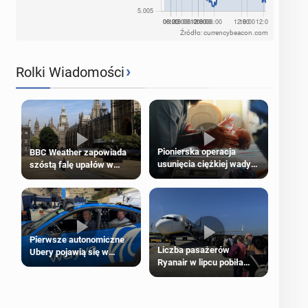
Źródło: currencybeacon.com
›
Rolki Wiadomości
Pionierska operacja
BBC Weather zapowiada
usunięcia ciężkiej wady
szóstą falę upałów w
wrodzonej płodu w łonie
Londynie
matki
Pierwsze autonomiczne
Liczba pasażerów
Ubery pojawią się w
Ryanair w lipcu pobiła
Londynie jeszcze tego
rekord
lata