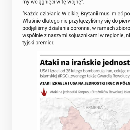
my wcią­gnię­ci w tę wojnę".
"Każde dzia­ła­nie Wiel­kiej Bry­ta­nii musi mieć p
Właśnie dlatego nie przy­łą­czy­li­śmy się do pi
pod­ję­li­śmy dzia­ła­nia obronne, w ramach zbio
wspól­nie z naszymi so­jusz­ni­ka­mi w re­gio­nie, ni
tyj­ski premier.