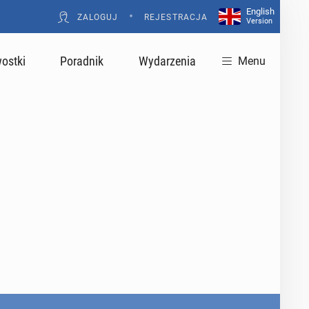
English
•
ZALOGUJ
REJESTRACJA
Version
ostki
Poradnik
Wydarzenia
Menu