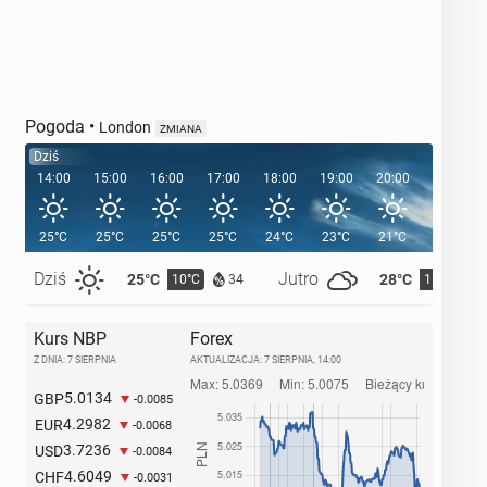
Pogoda
•
London
ZMIANA
Dziś
14:00
15:00
16:00
17:00
18:00
19:00
20:00
20:39
25°C
25°C
25°C
25°C
24°C
23°C
21°C
Dziś
Jutro
25°C
28°C
10°C
11°C
34
Kurs NBP
Forex
Z DNIA: 7 SIERPNIA
AKTUALIZACJA:
7 SIERPNIA, 14:00
5.0134
GBP
-0.0085
4.2982
EUR
-0.0068
3.7236
USD
-0.0084
4.6049
CHF
-0.0031