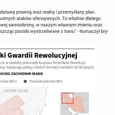
od­sta­wę prawną oraz realny i prze­my­śla­ny plan.
er­wot­nych ataków ofen­syw­nych. To właśnie dlatego
­ro­wej sa­mo­obro­ny, w naszym własnym imieniu oraz
sz­cząc pociski wy­strze­li­wa­ne z Iranu" - tłu­ma­czył bry­