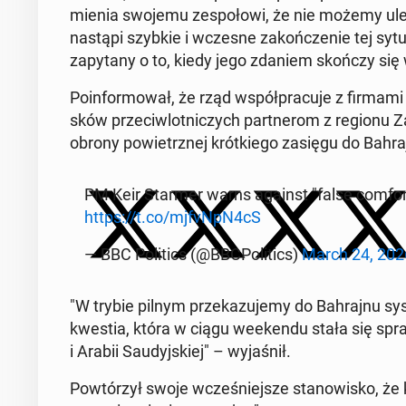
mie­nia swojemu ze­spo­ło­wi, że nie możemy ule
nastąpi szybkie i wczesne za­koń­cze­nie tej sy­tu
za­py­ta­ny o to, kiedy jego zdaniem skończy się
Po­in­for­mo­wał, że rząd współ­pra­cu­je z firmami 
sków prze­ciw­lot­ni­czych part­ne­rom z regionu Z
obrony po­wietrz­nej krót­kie­go zasięgu do Bah­raj
PM Keir Starmer warns against "false comfort" 
https://t.co/mjfvNpN4cS
— BBC Po­li­tics (@BBC­Po­li­tics)
March 24, 202
"W trybie pilnym prze­ka­zu­je­my do Bah­raj­nu sy
kwestia, która w ciągu week­en­du stała się sp
i Arabii Sau­dyj­skiej" – wy­ja­śnił.
Po­wtó­rzył swoje wcze­śniej­sze sta­no­wi­sko, że 