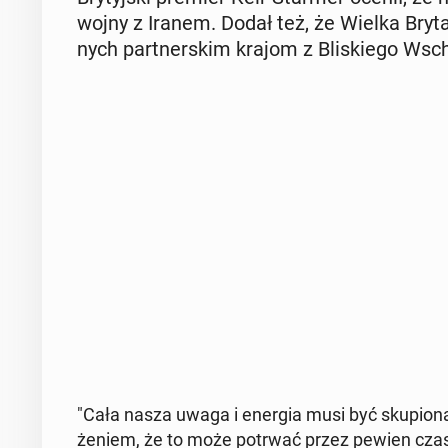
wojny z Iranem. Dodał też, że Wielka Bry­ta
nych part­ner­skim krajom z Bli­skie­go Wsc
"Cała nasza uwaga i energia musi być sku­pio­na n
że­niem, że to może potrwać przez pewien czas. (