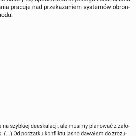
­nia pracuje nad prze­ka­za­niem sys­te­mów obron­
hodu.
a szyb­kiej de­eska­la­cji, ale musimy pla­no­wać z za­ło­
...) Od po­cząt­ku kon­flik­tu jasno dawałem do zro­zu­