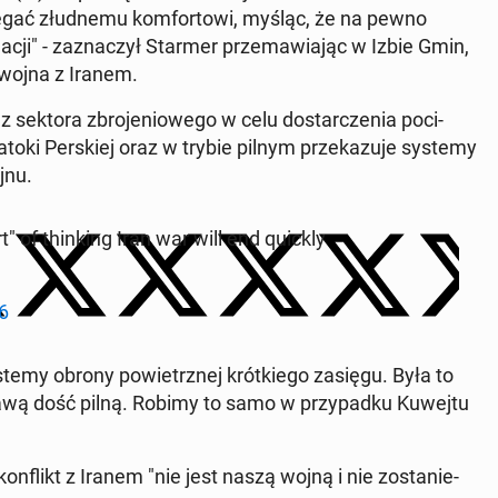
gać złud­ne­mu kom­for­to­wi, myśląc, że na pewno
­acji" - za­zna­czył Starmer prze­ma­wia­jąc w Izbie Gmin,
 wojna z Iranem.
z sektora zbro­je­nio­we­go w celu do­star­cze­nia po­ci­
atoki Per­skiej oraz w trybie pilnym prze­ka­zu­je systemy
­nu.
of thin­king Iran war will end quickly
6
stemy obrony po­wietrz­nej krót­kie­go zasięgu. Była to
rawą dość pilną. Robimy to samo w przy­pad­ku Kuwejtu
kon­flikt z Iranem "nie jest naszą wojną i nie zo­sta­nie­