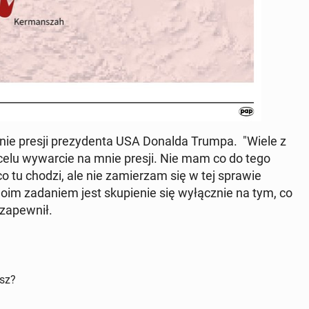
gnie presji pre­zy­den­ta USA Donalda Trumpa. "Wiele z
a celu wy­war­cie na mnie presji. Nie mam co do tego
 co tu chodzi, ale nie za­mie­rzam się w tej sprawie
oim za­da­niem jest sku­pie­nie się wy­łącz­nie na tym, co
 za­pew­nił.
isz?