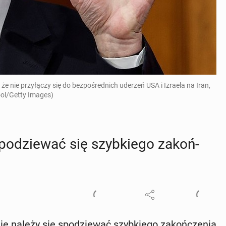
, że nie przyłączy się do bezpośrednich uderzeń USA i Izraela na Iran,
Pool/Getty Images)
­dzie­wać się szyb­kie­go za­koń­
ie należy się spo­dzie­wać szyb­kie­go za­koń­cze­nia