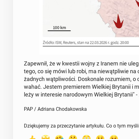
Za­pew­nił, że w kwestii wojny z Iranem nie ule
tego, co się mówi lub robi, ma nie­wąt­pli­wie n
żadnych wąt­pli­wo­ści. Do­sko­na­le ro­zu­miem, o
wahać. Jestem pre­mie­rem Wiel­kiej Bry­ta­nii i m
leży w in­te­re­sie na­ro­do­wym Wiel­kiej Bry­ta­nii" -
PAP / Adriana Chodakowska
Dziękujemy za przeczytanie artykułu. Co o tym myśl