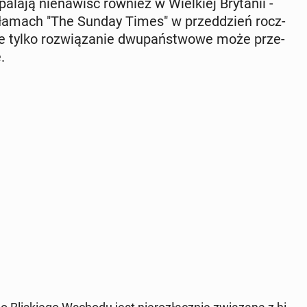
a­la­ją nie­na­wiść również w Wiel­kiej Bry­ta­nii -
na łamach "The Sunday Times" w przed­dzień rocz­
że tylko roz­wią­za­nie dwu­pań­stwo­we może prze­
.