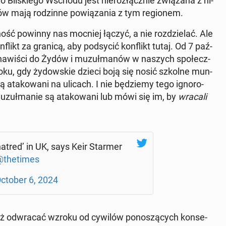
o Bli­skie­go Wschodu jest nie­roz­łącz­nie zwią­za­na z hi­
­ców mają ro­dzin­ne po­wią­za­nia z tym re­gio­nem.
ność powinny nas mocniej łączyć, a nie roz­dzie­lać. Ale
flikt za granicą, aby pod­sy­cić kon­flikt tutaj. Od 7 paź­
ie­na­wi­ści do Żydów i mu­zuł­ma­nów w naszych spo­łecz­
oku, gdy ży­dow­skie dzieci boją się nosić szkolne mun­
ą ata­ko­wa­ni na ulicach. I nie bę­dzie­my tego igno­ro­
u­zuł­ma­nie są ata­ko­wa­ni lub mówi się im, by
wracali
hatred’ in UK, says Keir Starmer
the­ti­mes
ctober 6, 2024
ież od­wra­cać wzroku od cywilów po­no­szą­cych kon­se­