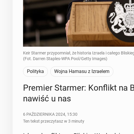
Keir Starmer przypomniał, że historia Izraela i całego Bliski
(Fot. Darren Staples-WPA Pool/Getty Images)
Polityka
Wojna Hamasu z Izraelem
Premier Starmer: Kon­flikt na 
na­wiść u nas
6 PAŹDZIERNIKA 2024, 15:30
Ten tekst przeczytasz w 3 minuty