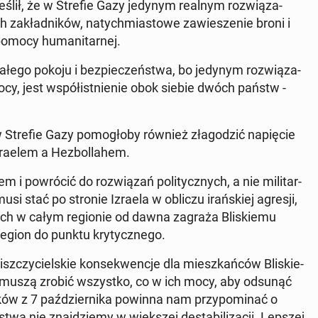
re­ślił, że w Strefie Gazy jedynym realnym roz­wią­za­
 za­kład­ni­ków, na­tych­mia­sto­we za­wie­sze­nie broni i
pomocy hu­ma­ni­tar­nej.
a­łe­go pokoju i bez­pie­czeń­stwa, bo jedynym roz­wią­za­
cy, jest współ­ist­nie­nie obok siebie dwóch państw -
w Strefie Gazy po­mo­gło­by również zła­go­dzić na­pię­cie
ra­elem a He­zbol­la­hem.
po­wró­cić do roz­wią­zań po­li­tycz­nych, a nie mi­li­tar­
musi stać po stronie Izraela w obliczu irań­skiej agresji,
­nych w całym re­gio­nie od dawna zagraża Bli­skie­mu
region do punktu kry­tycz­ne­go.
nisz­czy­ciel­skie kon­se­kwen­cje dla miesz­kań­ców Bli­skie­
 muszą zrobić wszyst­ko, co w ich mocy, aby odsunąć
aków z 7 paź­dzier­ni­ka powinna nam przy­po­mi­nać o
twa nie znaj­dzie­my w więk­szej de­sta­bi­li­za­cji. Lepszej