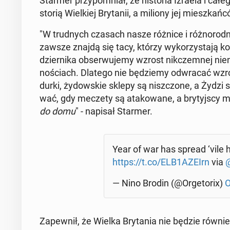
Starmer przy­po­mniał, że hi­sto­ria Izraela i całeg
sto­rią Wiel­kiej Bry­ta­nii, a miliony jej miesz­kań
"W trud­nych czasach nasze różnice i róż­no­rod­
zawsze znajdą się tacy, którzy wy­ko­rzy­sta­ją kon­
dzier­ni­ka ob­ser­wu­je­my wzrost nik­czem­nej n
no­ściach. Dlatego nie bę­dzie­my od­wra­cać wzr
dur­ki, ży­dow­skie sklepy są nisz­czo­ne, a Żydzi s
wać, gdy meczety są ata­ko­wa­ne, a bry­tyj­scy m
do domu
" - napisał Starmer.
Year of war has spread ‘vile 
https://t.co/ELB1AZEIrn
via ⁦
@
— Nino Brodin (@Or­ge­to­rix)
O
Za­pew­nił, że Wielka Bry­ta­nia nie będzie równ