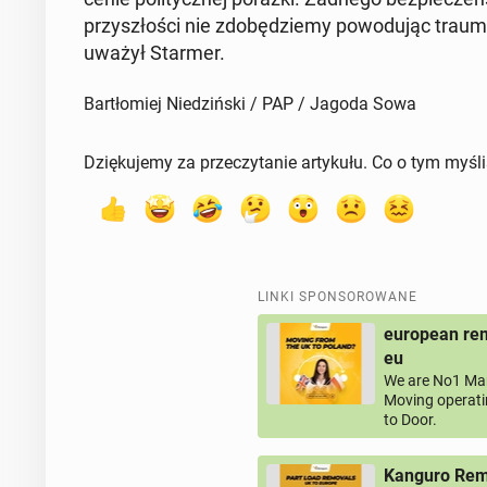
przy­szło­ści nie zdo­bę­dzie­my po­wo­du­jąc traumę,
uwa­żył Starmer.
Bartłomiej Niedziński / PAP / Jagoda Sowa
Dziękujemy za przeczytanie artykułu. Co o tym myśl
LINKI SPONSOROWANE
european rem
eu
We are No1 Man
Moving operati
to Door.
Kanguro Remo