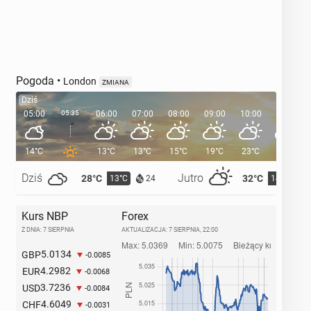
Pogoda
•
London
ZMIANA
Dziś
05:00
05:35
06:00
07:00
08:00
09:00
10:00
11:00
14°C
13°C
13°C
15°C
19°C
23°C
25°C
Dziś
Jutro
28°C
32°C
13°C
14°C
24
Kurs NBP
Forex
Z DNIA: 7 SIERPNIA
AKTUALIZACJA:
7 SIERPNIA, 22:00
5.0134
GBP
-0.0085
4.2982
EUR
-0.0068
3.7236
USD
-0.0084
4.6049
CHF
-0.0031