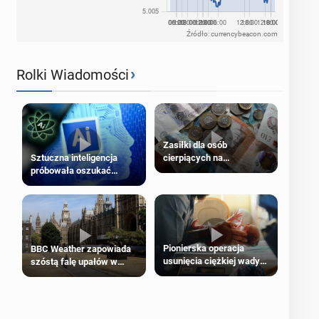
Źródło: currencybeacon.com
›
Rolki Wiadomości
Zasiłki dla osób
cierpiących na
Sztuczna inteligencja
schorzenia psychiczne
próbowała oszukać
człowieka
Pionierska operacja
BBC Weather zapowiada
usunięcia ciężkiej wady
szóstą falę upałów w
wrodzonej płodu w łonie
Londynie
matki