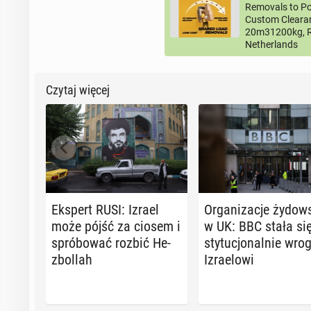
Removals to Po
Custom Clearan
20m31200kg, R
Netherlands
Czytaj więcej
Ekspert RUSI: Izrael
Or­ga­ni­za­cje ży­dow
może pójść za ciosem i
w UK: BBC stała się
spró­bo­wać rozbić He­
sty­tu­cjo­nal­nie wro
zbol­lah
Izra­elo­wi