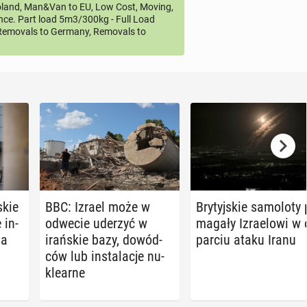
land, Man&Van to EU, Low Cost, Moving,
ce. Part load 5m3/300kg - Full Load
emovals to Germany, Removals to
­skie
BBC: Izrael może w
Bry­tyj­skie sa­mo­lo­ty
 in­
odwecie uderzyć w
ma­ga­ły Izra­elo­wi w 
ga
irań­skie bazy, do­wód­
par­ciu ataku Iranu
ców lub in­sta­la­cje nu­
kle­ar­ne