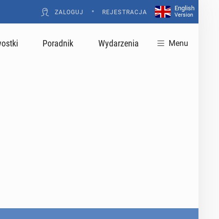
English
•
ZALOGUJ
REJESTRACJA
Version
ostki
Poradnik
Wydarzenia
Menu