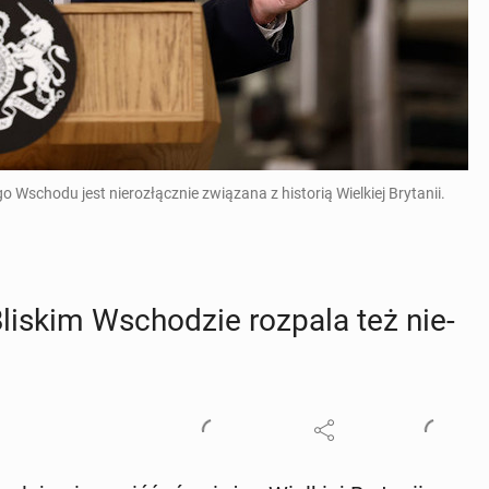
ego Wschodu jest nierozłącznie związana z historią Wielkiej Brytanii.
Bliskim Wscho­dzie rozpala też nie­