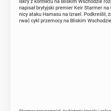
Iskry z kon­flik­tu na Bliskim Wscho­dzie roz­p
napisał bry­tyj­ski premier Keir Starmer 
ni­cy ataku Hamasu na Izrael. Pod­kre­ślił, 
rwać cykl prze­mo­cy na Bliskim Wscho­dzie