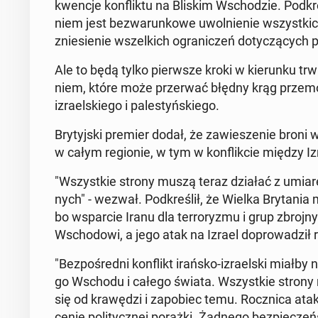
kwen­cje kon­flik­tu na Bliskim Wscho­dzie. Pod­k
niem jest bez­wa­run­ko­we uwol­nie­nie wszyst­kich
znie­sie­nie wszel­kich ogra­ni­czeń do­ty­czą­cych 
Ale to będą tylko pierw­sze kroki w kie­run­ku trw
niem, które może prze­rwać błędny krąg prze­mo­
izra­el­skie­go i pa­le­styń­skie­go.
Bry­tyj­ski premier dodał, że za­wie­sze­nie broni 
w całym re­gio­nie, w tym w kon­flik­cie między Iz
"Wszyst­kie strony muszą teraz działać z umiarem i 
nych" - wezwał. Pod­kre­ślił, że Wielka Bry­ta­nia 
bo wspar­cie Iranu dla ter­ro­ry­zmu i grup zbroj
Wscho­do­wi, a jego atak na Izrael do­pro­wa­dził 
"Bez­po­śred­ni kon­flikt irańsko-izra­el­ski miałby 
go Wschodu i całego świata. Wszyst­kie strony
się od kra­wę­dzi i za­po­biec temu. Rocz­ni­ca at
cenie po­li­tycz­nej porażki. Żadnego bez­pie­czeń­s