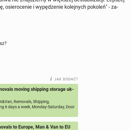
 osie­ro­ce­nie i wy­pę­dze­nie ko­lej­nych pokoleń" - za­
isz?
JAK DODAĆ?
ovals moving shipping storage uk-
&Van, Removals, Shipping,
ng 6 days a week, Monday-Saturday, Door
vals to Europe, Man & Van to EU