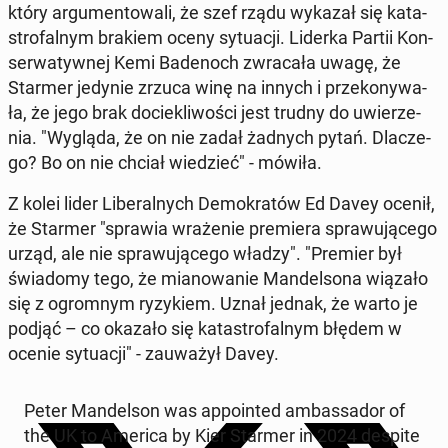
który ar­gu­men­to­wa­li, że szef rządu wykazał się ka­ta­
stro­fal­nym brakiem oceny sy­tu­acji. Liderka Partii Kon­
ser­wa­tyw­nej Kemi Ba­de­noch zwra­ca­ła uwagę, że
Starmer jedynie zrzuca winę na innych i prze­ko­ny­wa­
ła, że jego brak do­cie­kli­wo­ści jest trudny do uwie­rze­
nia. "Wygląda, że on nie zadał żadnych pytań. Dla­cze­
go? Bo on nie chciał wie­dzieć" - mówiła.
Z kolei lider Li­be­ral­nych De­mo­kra­tów Ed Davey ocenił,
że Starmer "sprawia wra­że­nie pre­mie­ra spra­wu­ją­ce­go
urząd, ale nie spra­wu­ją­ce­go władzy". "Premier był
świa­do­my tego, że mia­no­wa­nie Man­del­so­na wiązało
się z ogrom­nym ry­zy­kiem. Uznał jednak, że warto je
podjąć – co okazało się ka­ta­stro­fal­nym błędem w
ocenie sy­tu­acji" - za­uwa­żył Davey.
Peter Man­del­son was ap­po­in­ted am­bas­sa­dor of
the UK to America by Kier Starmer in 2024 despite