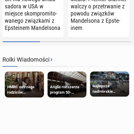
sa­do­ra w USA w
walczy o prze­trwa­nie z
miejsce skom­pro­mi­to­
powodu związ­ków
wa­ne­go związ­ka­mi z
Man­del­so­na z Ep­ste­
Ep­ste­inem Man­del­so­na
inem
›
Rolki Wiadomości
Najlepsze
HMRC ostrzega
Anglia rozszerza
nadmorskie
rodziców
program 50-
miasteczko blisko
pobierających Child
procentowych
Londynu
Benefit. Mogą być
zniżek kolejowych
zobowiązani do
na 18-latków
zwrotu zasiłku