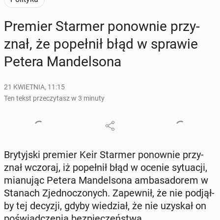
Premier Starmer po­now­nie przy­
znał, że po­peł­nił błąd w sprawie
Petera Man­del­so­na
21 KWIETNIA, 11:15
Ten tekst przeczytasz w 3 minuty
Bry­tyj­ski premier Keir Starmer po­now­nie przy­
znał wczoraj, iż po­peł­nił błąd w ocenie sy­tu­acji,
mia­nu­jąc Petera Man­del­so­na am­ba­sa­do­rem w
Stanach Zjed­no­czo­nych. Za­pew­nił, że nie pod­jął­
by tej decyzji, gdyby wie­dział, że nie uzyskał on
po­świad­cze­nia bez­pie­czeń­stwa.