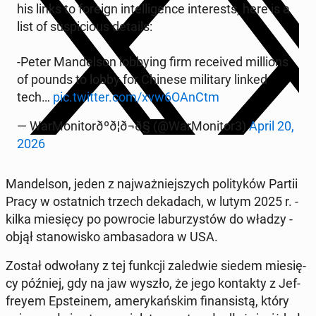
his links to foreign in­tel­li­gen­ce in­te­re­sts, here is a
list of su­spi­cio­us details:
-Peter Man­del­son lob­by­ing firm re­ce­ived mil­lions
of pounds to lobby for Chinese mi­li­ta­ry linked
tech…
pic.twitter.com/xvw6OAnCtm
— War­Mo­ni­to­rðºð¦ð¬ð§ (@War­Mo­ni­tor3)
April 20,
2026
Man­del­son, jeden z naj­waż­niej­szych po­li­ty­ków Partii
Pracy w ostat­nich trzech de­ka­dach, w lutym 2025 r. -
kilka mie­się­cy po po­wro­cie la­bu­rzy­stów do władzy -
objął sta­no­wi­sko am­ba­sa­do­ra w USA.
Został od­wo­ła­ny z tej funkcji za­le­d­wie siedem mie­się­
cy później, gdy na jaw wyszło, że jego kon­tak­ty z Jef­
frey­em Ep­ste­inem, ame­ry­kań­skim fi­nan­si­stą, który