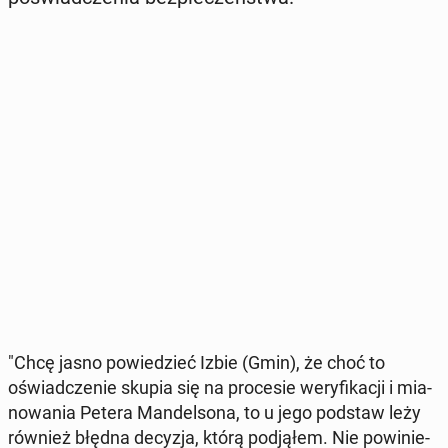
"Chcę jasno po­wie­dzieć Izbie (Gmin), że choć to
oświad­cze­nie skupia się na pro­ce­sie we­ry­fi­ka­cji i mia­
no­wa­nia Petera Man­del­so­na, to u jego podstaw leży
również błędna decyzja, którą pod­ją­łem. Nie po­wi­nie­