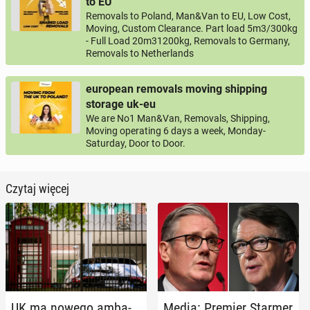
to EU
Removals to Poland, Man&Van to EU, Low Cost,
Moving, Custom Clearance. Part load 5m3/300kg
- Full Load 20m31200kg, Removals to Germany,
Removals to Netherlands
european removals moving shipping
storage uk-eu
We are No1 Man&Van, Removals, Shipping,
Moving operating 6 days a week, Monday-
Saturday, Door to Door.
Czytaj więcej
UK ma nowego am­ba­
Media: Premier Starmer