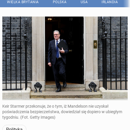
WIELKA BRYTANIA
POLSKA
USA
IRLANDIA
Keir Starmer przekonuje, że o tym, iż Mandelson nie uzyskał
poświadczenia bezpieczeństwa, dowiedział się dopiero w ubiegłym
tygodniu. (Fot. Getty Images)
Polityka