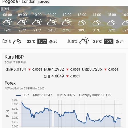
Pogoda
•
London
ZMIANA
Dziś
08:00
09:00
10:00
11:00
12:00
13:00
14:00
15:00
16:
19°C
20°C
21°C
24°C
27°C
30°C
31°C
32°C
32
Dziś
Jutro
32°C
29°C
15°C
15°C
20
34
Kurs NBP
Z DNIA: 7 SIERPNIA
5.0134
4.2982
3.7236
GBP
EUR
USD
-0.0085
-0.0068
-0.0084
4.6049
CHF
-0.0031
Forex
AKTUALIZACJA:
7 SIERPNIA, 22:00