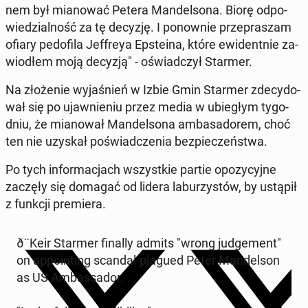
nem był mia­no­wać Petera Man­del­so­na. Biorę od­po­
wie­dzial­ność za tę decyzję. I po­now­nie prze­pra­szam
ofiary pe­do­fi­la Jef­freya Ep­ste­ina, które ewi­dent­nie za­
wio­dłem moją decyzją" - oświad­czył Starmer.
Na zło­że­nie wy­ja­śnień w Izbie Gmin Starmer zde­cy­do­
wał się po ujaw­nie­niu przez media w ubie­głym ty­go­
dniu, że mia­no­wał Man­del­so­na am­ba­sa­do­rem, choć
ten nie uzyskał po­świad­cze­nia bez­pie­czeń­stwa.
Po tych in­for­ma­cjach wszyst­kie partie opo­zy­cyj­ne
zaczęły się domagać od lidera la­bu­rzy­stów, by ustąpił
z funkcji pre­mie­ra.
ð¨Ke­ir Starmer finally admits "wrong jud­ge­ment"
on ap­po­in­ting scandal-plagued Peter Man­del­son
as US Am­bas­sa­dor.