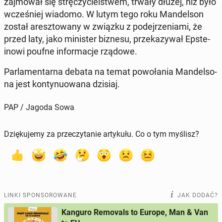
zaj­mo­wał się strę­czy­ciel­stwem, trwały dłużej, niż było
wcze­śniej wiadomo. W lutym tego roku Man­del­son
został aresz­to­wa­ny w związku z po­dej­rze­nia­mi, że
przed laty, jako mi­ni­ster biznesu, prze­ka­zy­wał Ep­ste­
ino­wi poufne in­for­ma­cje rządowe.
Par­la­men­tar­na debata na temat po­wo­ła­nia Man­del­so­
na jest kon­ty­nu­owa­na dzisiaj.
PAP / Jagoda Sowa
Dziękujemy za przeczytanie artykułu. Co o tym myślisz?
LINKI SPONSOROWANE
JAK DODAĆ?
Kanguro Removals to Europe, Man & Van