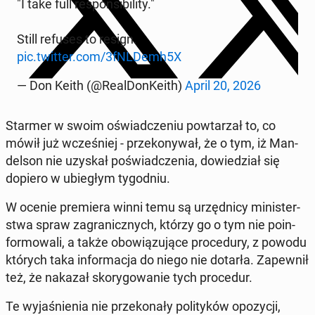
"I take full re­spon­si­bi­li­ty."
Still refuses to resign.
pic.twitter.com/3fNLDemh5X
— Don Keith (@Re­al­Don­Ke­ith)
April 20, 2026
Starmer w swoim oświad­cze­niu po­wta­rzał to, co
mówił już wcze­śniej - prze­ko­ny­wał, że o tym, iż Man­
del­son nie uzyskał po­świad­cze­nia, do­wie­dział się
dopiero w ubie­głym ty­go­dniu.
W ocenie pre­mie­ra winni temu są urzęd­ni­cy mi­ni­ster­
stwa spraw za­gra­nicz­nych, którzy go o tym nie po­in­
for­mo­wa­li, a także obo­wią­zu­ją­ce pro­ce­du­ry, z powodu
których taka in­for­ma­cja do niego nie dotarła. Za­pew­nił
też, że nakazał sko­ry­go­wa­nie tych pro­ce­dur.
Te wy­ja­śnie­nia nie prze­ko­na­ły po­li­ty­ków opo­zy­cji,