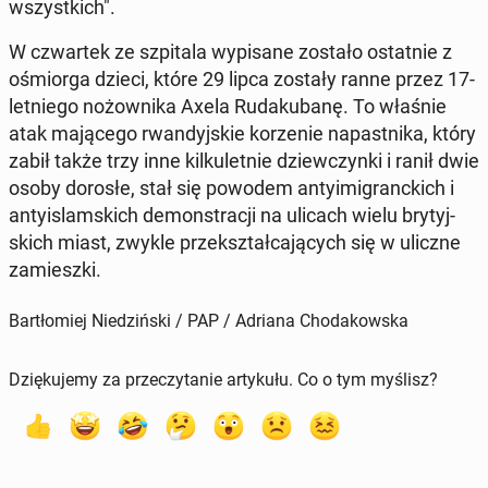
wszyst­kich".
W czwar­tek ze szpi­ta­la wy­pi­sa­ne zostało ostat­nie z
ośmior­ga dzieci, które 29 lipca zostały ranne przez 17-
let­nie­go no­żow­ni­ka Axela Ru­da­ku­ba­nę. To właśnie
atak ma­ją­ce­go rwan­dyj­skie ko­rze­nie na­past­ni­ka, który
zabił także trzy inne kil­ku­let­nie dziew­czyn­ki i ranił dwie
osoby dorosłe, stał się powodem an­ty­imi­granc­kich i
an­ty­islam­skich de­mon­stra­cji na ulicach wielu bry­tyj­
skich miast, zwykle prze­kształ­ca­ją­cych się w uliczne
za­miesz­ki.
Bartłomiej Niedziński / PAP / Adriana Chodakowska
Dziękujemy za przeczytanie artykułu. Co o tym myślisz?