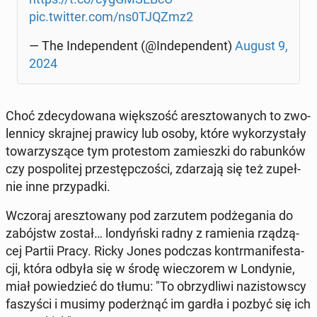
pic.twitter.com/ns0TJQZmz2
— The In­de­pen­dent (@In­de­pen­dent)
August 9,
2024
Choć zde­cy­do­wa­na więk­szość aresz­to­wa­nych to zwo­
len­ni­cy skraj­nej prawicy lub osoby, które wy­ko­rzy­sta­ły
to­wa­rzy­szą­ce tym pro­te­stom za­miesz­ki do ra­bun­ków
czy po­spo­li­tej prze­stęp­czo­ści, zda­rza­ją się też zu­peł­
nie inne przy­pad­ki.
Wczoraj aresz­to­wa­ny pod za­rzu­tem pod­że­ga­nia do
za­bójstw został… lon­dyń­ski radny z ra­mie­nia rzą­dzą­
cej Partii Pracy. Ricky Jones podczas kontr­ma­ni­fe­sta­
cji, która odbyła się w środę wie­czo­rem w Lon­dy­nie,
miał po­wie­dzieć do tłumu: "To obrzy­dli­wi na­zi­stow­scy
fa­szy­ści i musimy po­de­rżnąć im gardła i pozbyć się ich