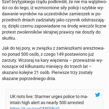
Szef bry­tyj­skie­go rządu pod­kre­ślił, że nie ma wąt­pli­wo­
ści co do tego, iż wzmoc­nio­ne siły policji i szybkie wy­
da­wa­nie wyroków na uczest­ni­ków za­mie­szek w po­
przed­nich dniach za­dzia­ła­ły jako czynnik od­stra­sza­ją­
cy, dzięki czemu za­po­wia­da­ne na środę wieczór liczne
protest zwo­len­ni­ków skraj­nej prawicy nie doszły do
skutku.
Jak do tej pory, w związku z za­miesz­ka­mi aresz­to­wa­
no ponad 500 osób, z czego 149 po­sta­wio­no już
zarzuty. Wczoraj na kary wię­zie­nia – prze­waż­nie wy­
no­szą­ce od kil­ku­na­stu mie­się­cy do trzech lat –
skazano kolejne 21 osób. Pierw­sze trzy zostały
skazane po­przed­nie­go dnia.
UK riots live: Starmer urges police to ma­
in­ta­in high alert as nearly 500 ar­re­sted
https://t.co/cyg­GM­SEB­cO