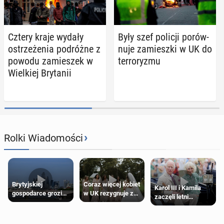
Cztery kraje wydały
Były szef policji po­rów­
ostrze­że­nia po­dróż­ne z
nu­je za­miesz­ki w UK do
powodu za­mie­szek w
ter­ro­ry­zmu
Wiel­kiej Bry­ta­nii
›
Rolki Wiadomości
Brytyjskiej
Coraz więcej kobiet
Karol III i Kamila
gospodarce grozi
w UK rezygnuje z
zaczęli letni
recesja, jeśli
roli druhny na
odpoczynek po
kryzys na Bliskim
ślubie
Igrzyskach
Wschodzie się
Wspólnoty w