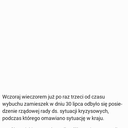
Wczoraj wie­czo­rem już po raz trzeci od czasu
wybuchu za­mie­szek w dniu 30 lipca odbyło się po­sie­
dze­nie rzą­do­wej rady ds. sy­tu­acji kry­zy­so­wych,
podczas którego oma­wia­no sy­tu­ację w kraju.