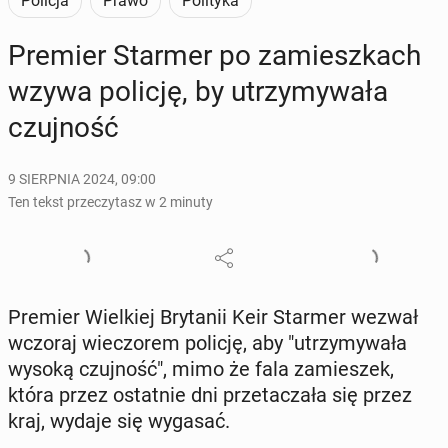
Policja
Prawo
Polityka
Premier Starmer po za­miesz­kach
wzywa policję, by utrzy­my­wa­ła
czuj­ność
9 SIERPNIA 2024, 09:00
Ten tekst przeczytasz w 2 minuty
Premier Wiel­kiej Bry­ta­nii Keir Starmer wezwał
wczoraj wie­czo­rem policję, aby "utrzy­my­wa­ła
wysoką czuj­ność", mimo że fala za­mie­szek,
która przez ostat­nie dni prze­ta­cza­ła się przez
kraj, wydaje się wygasać.