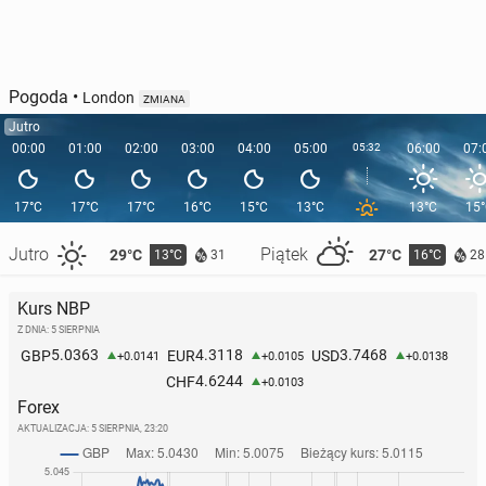
Pogoda
•
London
ZMIANA
Jutro
00:00
01:00
02:00
03:00
04:00
05:00
05:32
06:00
07:
17°C
17°C
17°C
16°C
15°C
13°C
13°C
15
Jutro
Piątek
29°C
27°C
13°C
16°C
31
28
Kurs NBP
Z DNIA: 5 SIERPNIA
5.0363
4.3118
3.7468
GBP
EUR
USD
+0.0141
+0.0105
+0.0138
4.6244
CHF
+0.0103
Forex
AKTUALIZACJA:
5 SIERPNIA, 23:20