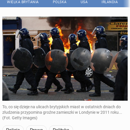
WIELKA BRYTANIA
POLSKA
USA
IRLANDIA
To, co się dzieje na ulicach brytyjskich miast w ostatnich dniach do
złudzenia przypomina groźne zamieszki w Londynie w 2011 roku...
(Fot. Getty Images)